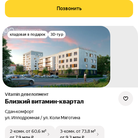
Позвонить
кладовая в подарок
3D-тур
Vitamin девелопмент
Близкий витамин-квартал
Сдан
•
комфорт
ул. Ипподромная / ул. Коли Мяготина
2-комн.
от 60,6 м²
3-комн.
от 73,8 м²
от 7,9 млн ₽
от 9,3 млн ₽