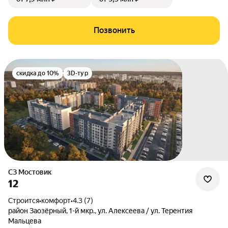
Позвонить
скидка до 10%
3D-тур
СЗ Мостовик
12
Строится
•
комфорт
•
4.3 (7)
район Заозёрный
,
1-й мкр.
,
ул. Алексеева / ул. Терентия
Мальцева