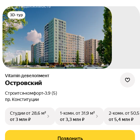
3D-тур
Vitamin девелопмент
Островский
Строится
•
комфорт
•
3.9 (5)
пр. Конституции
Студии
от 28,6 м²
1-комн.
от 31,9 м²
2-комн.
от 50,5
от 3 млн ₽
от 3,3 млн ₽
от 5,4 млн ₽
Позвонить