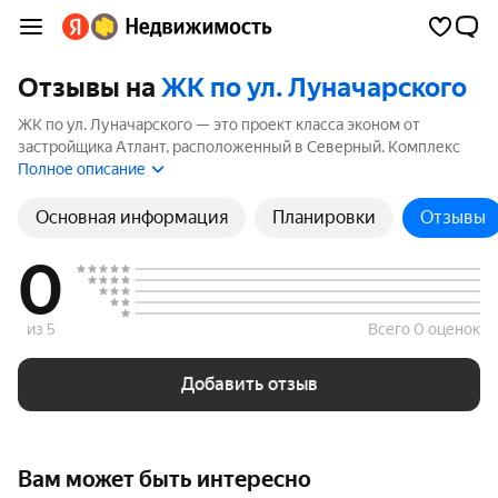
Отзывы на
ЖК по ул. Луначарского
ЖК по ул. Луначарского — это проект класса эконом от
застройщика Атлант, расположенный в Северный. Комплекс
включает 1 корпуса высотой до 4 этажей. Если вы планируете
Полное описание
купить квартиру в ЖК по ул. Луначарского, ознакомьтесь с
отзывами покупателей и жителей района. Мы рассчитали
Основная информация
Планировки
Отзывы
рейтинг на основе реальных отзывов, чтобы помочь вам
сделать правильный выбор.
0
из 5
Всего 0 оценок
Добавить отзыв
Вам может быть интересно