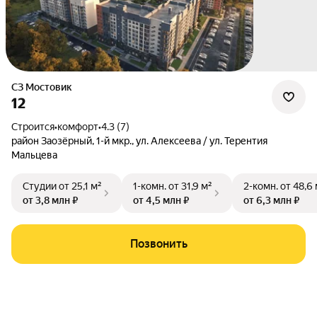
СЗ Мостовик
12
Строится
•
комфорт
•
4.3 (7)
район Заозёрный
,
1-й мкр.
,
ул. Алексеева / ул. Терентия
Мальцева
Студии
от 25,1 м²
1-комн.
от 31,9 м²
2-комн.
от 48,6 
от 3,8 млн ₽
от 4,5 млн ₽
от 6,3 млн ₽
Позвонить