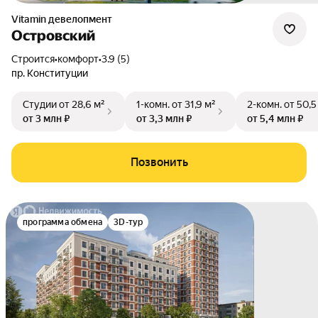
Vitamin девелопмент
Островский
Строится
•
комфорт
•
3.9 (5)
пр. Конституции
Студии
от 28,6 м²
1-комн.
от 31,9 м²
2-комн.
от 50,5
от 3 млн ₽
от 3,3 млн ₽
от 5,4 млн ₽
Позвонить
программа обмена
3D-тур