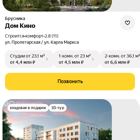
Брусника
Дом Кино
Строится
•
комфорт
•
2.8 (11)
ул. Пролетарская / ул. Карла Маркса
Студии
от 23,1 м²
1-комн.
от 23 м²
2-комн.
от 36,1 м
от 4,4 млн ₽
от 4,5 млн ₽
от 6,6 млн ₽
Позвонить
кладовая в подарок
3D-тур