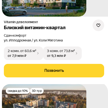
Vitamin девелопмент
Близкий витамин-квартал
Сдан
•
комфорт
ул. Ипподромная / ул. Коли Мяготина
2-комн.
от 60,6 м²
3-комн.
от 73,8 м²
от 7,9 млн ₽
от 9,3 млн ₽
Позвонить
скидка до 10%
3D-тур