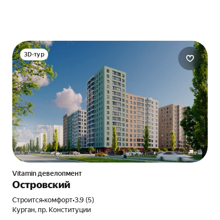
3D-тур
Vitamin девелопмент
Островский
Строится
•
комфорт
•
3.9 (5)
Курган, пр. Конституции