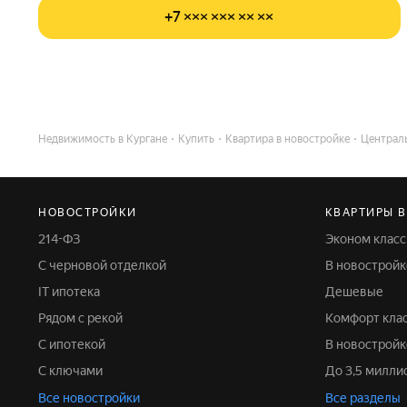
+7 ××× ××× ×× ××
Недвижимость в Кургане
Купить
Квартира в новостройке
Централ
НОВОСТРОЙКИ
КВАРТИРЫ 
214-ФЗ
Эконом класс
С черновой отделкой
В новостройк
IT ипотека
Дешевые
Рядом с рекой
Комфорт кла
С ипотекой
В новострой
С ключами
До 3,5 милл
Все новостройки
Все разделы