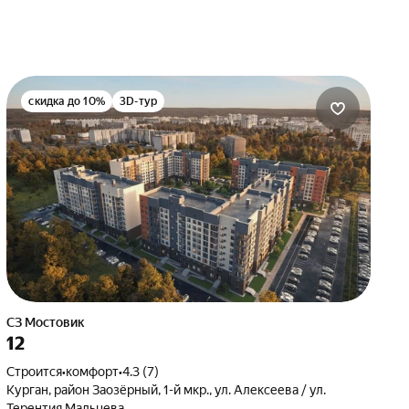
скидка до 10%
3D-тур
СЗ Мостовик
12
Строится
•
комфорт
•
4.3 (7)
Курган, район Заозёрный, 1-й мкр., ул. Алексеева / ул.
Терентия Мальцева