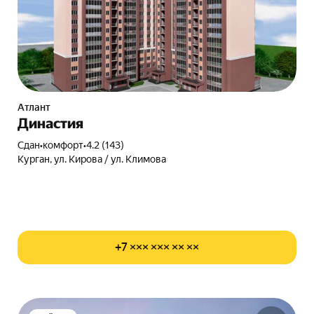
Атлант
Династия
Сдан
•
комфорт
•
4.2 (143)
Курган, ул. Кирова / ул. Климова
+7 ××× ××× ×× ××