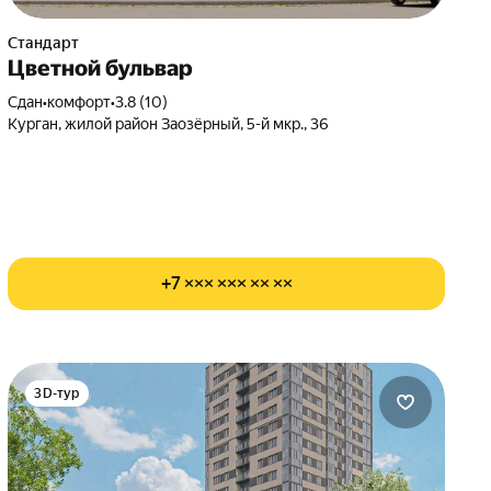
Стандарт
Цветной бульвар
Сдан
•
комфорт
•
3.8 (10)
Курган, жилой район Заозёрный, 5-й мкр., 36
+7 ××× ××× ×× ××
3D-тур