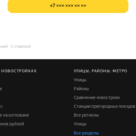
+7 ××× ××× ×× ××
ьный
С отделкой
В НОВОСТРОЙКАХ
УЛИЦЫ, РАЙОНЫ, МЕТРО
Улицы
е
Районы
Сравнение новостроек
сс
Станции пригородных поездов
ке на котловане
Все регионы
ионов рублей
Улицы
Все разделы