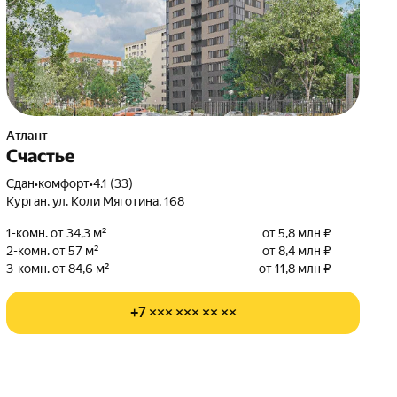
Атлант
Счастье
Сдан
•
комфорт
•
4.1 (33)
Курган, ул. Коли Мяготина, 168
1-комн. от 34,3 м²
от 5,8 млн ₽
2-комн. от 57 м²
от 8,4 млн ₽
3-комн. от 84,6 м²
от 11,8 млн ₽
+7 ××× ××× ×× ××