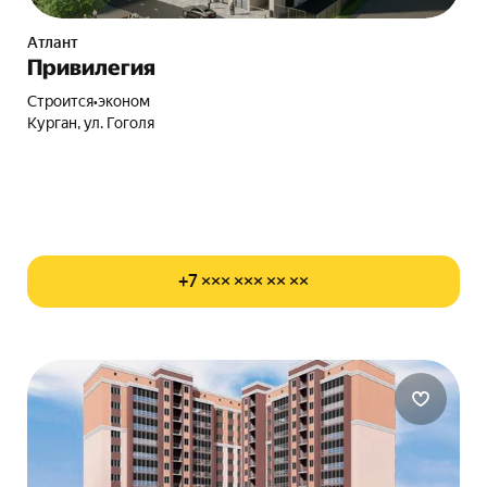
Атлант
Привилегия
Строится
•
эконом
Курган, ул. Гоголя
+7 ××× ××× ×× ××