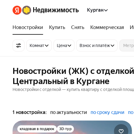
Курган
Новостройки
Купить
Снять
Коммерческая
И
Комнат
Цена
Взнос и платёж
Новостройки (ЖК) с отделкой
Центральный в Кургане
Новостройки с отделкой — купить квартиру с отделкой площа
1 новостройка:
по актуальности
по сроку сдачи
по
кладовая в подарок
3D-тур