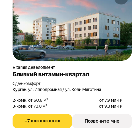
Vitamin девелопмент
Близкий витамин-квартал
Сдан
•
комфорт
Курган, ул. Ипподромная / ул. Коли Мяготина
2-комн. от 60,6 м²
от 7,9 млн ₽
3-комн. от 73,8 м²
от 9,3 млн ₽
+7 ××× ××× ×× ××
Позвоните мне