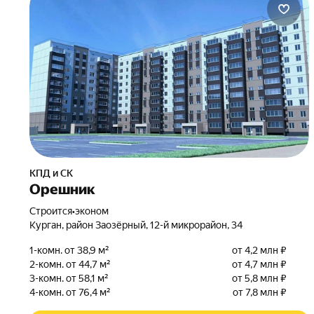
КПД и СК
Орешник
Строится
•
эконом
Курган, район Заозёрный, 12-й микрорайон, 34
1-комн. от 38,9 м²
от 4,2 млн ₽
2-комн. от 44,7 м²
от 4,7 млн ₽
3-комн. от 58,1 м²
от 5,8 млн ₽
4-комн. от 76,4 м²
от 7,8 млн ₽