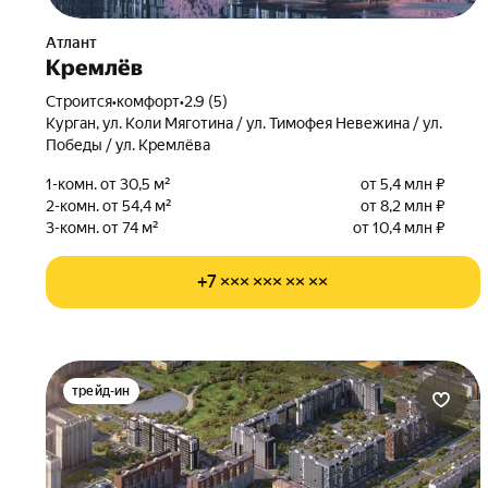
Атлант
Кремлёв
Строится
•
комфорт
•
2.9 (5)
Курган, ул. Коли Мяготина / ул. Тимофея Невежина / ул.
Победы / ул. Кремлёва
1-комн. от 30,5 м²
от 5,4 млн ₽
2-комн. от 54,4 м²
от 8,2 млн ₽
3-комн. от 74 м²
от 10,4 млн ₽
+7 ××× ××× ×× ××
трейд-ин