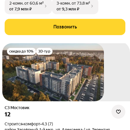
2-комн.
от 60,6 м²
3-комн.
от 73,8 м²
от 7,9 млн ₽
от 9,3 млн ₽
Позвонить
скидка до 10%
3D-тур
СЗ Мостовик
12
Строится
•
комфорт
•
4.3 (7)
район Заозёрный
,
1-й мкр.
,
ул. Алексеева / ул. Терентия