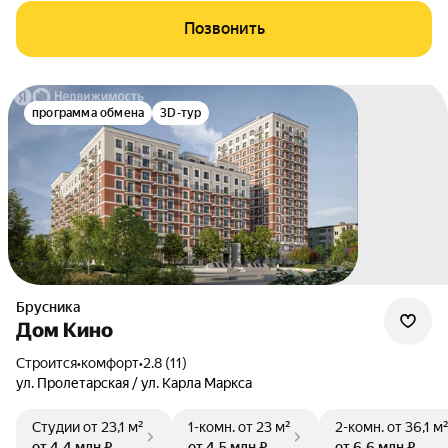
Позвонить
программа обмена
3D-тур
Брусника
Дом Кино
Строится
•
комфорт
•
2.8 (11)
ул. Пролетарская / ул. Карла Маркса
Студии
от 23,1 м²
1-комн.
от 23 м²
2-комн.
от 36,1 м
от 4,4 млн ₽
от 4,5 млн ₽
от 6,6 млн ₽