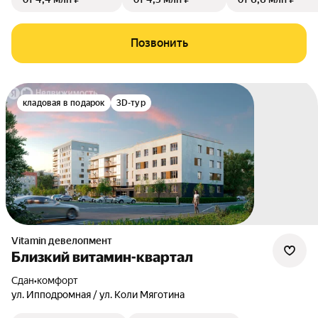
Позвонить
кладовая в подарок
3D-тур
Vitamin девелопмент
Близкий витамин-квартал
Сдан
•
комфорт
ул. Ипподромная / ул. Коли Мяготина