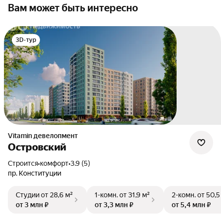
Вам может быть интересно
3D-тур
Vitamin девелопмент
Островский
Строится
•
комфорт
•
3.9 (5)
пр. Конституции
Студии
от 28,6 м²
1-комн.
от 31,9 м²
2-комн.
от 50,5
от 3 млн ₽
от 3,3 млн ₽
от 5,4 млн ₽