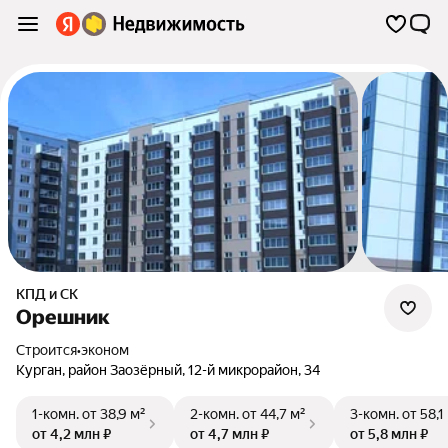
КПД и СК
Орешник
Строится
•
эконом
Курган
,
район Заозёрный
,
12-й микрорайон
,
34
1-комн.
от 38,9 м²
2-комн.
от 44,7 м²
3-комн.
от 58,1
от 4,2 млн ₽
от 4,7 млн ₽
от 5,8 млн ₽