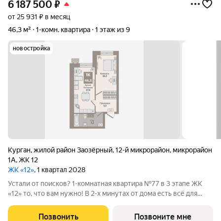
6 187 500
₽
от 25 931 ₽ в месяц
46,3 м²
1-комн. квартира
1 этаж из 9
новостройка
Курган
,
жилой район Заозёрный
,
12-й микрорайон
,
микрорайон
1А
,
ЖК 12
ЖК «12»
, 1 квартал 2028
Устали от поисков? 1-комнатная квартира №77 в 3 этапе ЖК
«12» то, что вам нужно! В 2-х минутах от дома есть всё для
жизни: поликлиника, супермаркет, детский сад, школа, пункты
выдачи, новый бассейн и Ледовый дворец. Общая площадь
Позвонить
Позвоните мне