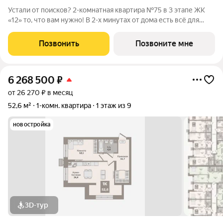
Устали от поисков? 2-комнатная квартира №75 в 3 этапе ЖК
«12» то, что вам нужно! В 2-х минутах от дома есть всё для
жизни: поликлиника, супермаркет, детский сад, школа, пункты
выдачи, новый бассейн и Ледовый дворец. Общая площадь
Позвонить
Позвоните мне
57,4 м включает: -
6 268 500
₽
от 26 270 ₽ в месяц
52,6 м²
1-комн. квартира
1 этаж из 9
новостройка
3D-тур