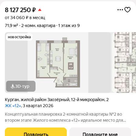
8 127 250
₽
от 34 060 ₽ в месяц
71,9 м²
2-комн. квартира
1 этаж из 9
новостройка
3D-тур
Курган
,
жилой район Заозёрный
,
12-й микрорайон
,
2
ЖК «12»
, 3 квартал 2026
Концептуальная планировка 2-комнатной квартиры №2 во
втором этапе Жилого комплекса «12» идеальное место для
комфортной жизни! Гармоничная организация пространства:
просторная кухня-гостиная (15,5м2), ниша под встроенные
Позвонить
Позвоните мне