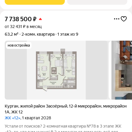
46,3 м включает: -
7 738 500
₽
от 32 431 ₽ в месяц
63,2 м²
2-комн. квартира
1 этаж из 9
новостройка
Курган
,
жилой район Заозёрный
,
12-й микрорайон
,
микрорайон
1А
,
ЖК 12
ЖК «12»
, 1 квартал 2028
Устали от поисков? 2-комнатная квартира №78 в 3 этапе ЖК