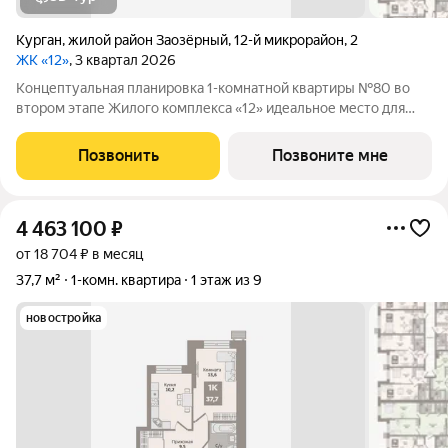
Курган
,
жилой район Заозёрный
,
12-й микрорайон
,
2
ЖК «12»
, 3 квартал 2026
Концептуальная планировка 1-комнатной квартиры №80 во
втором этапе Жилого комплекса «12» идеальное место для
комфортной жизни! Гармоничная организация пространства:
просторная кухня-гостиная (19,5м2), ниша под встроенные
Позвонить
Позвоните мне
шкафы. В квартире высокие
4 463 100
₽
от 18 704 ₽ в месяц
37,7 м²
1-комн. квартира
1 этаж из 9
новостройка