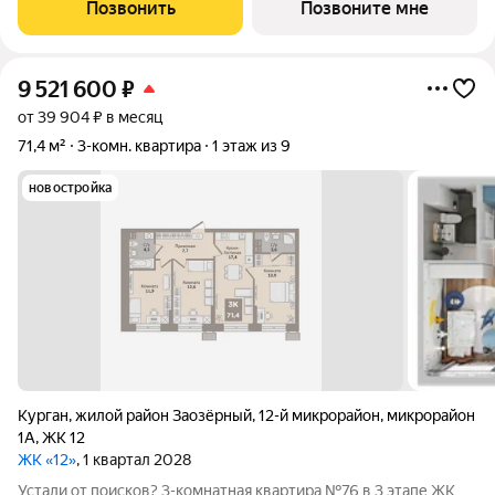
уголок пропитан гармонией и спокойствием, а каждая деталь
Позвонить
Позвоните мне
интерьера создает
9 521 600
₽
от 39 904 ₽ в месяц
71,4 м²
3-комн. квартира
1 этаж из 9
новостройка
Курган
,
жилой район Заозёрный
,
12-й микрорайон
,
микрорайон
1А
,
ЖК 12
ЖК «12»
, 1 квартал 2028
Устали от поисков? 3-комнатная квартира №76 в 3 этапе ЖК