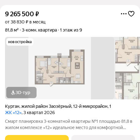
9 265 500
₽
от 38 830 ₽ в месяц
81,8 м²
3-комн. квартира
1 этаж из 9
новостройка
3D-тур
Курган
,
жилой район Заозёрный
,
12-й микрорайон
,
1
ЖК «12»
, 3 квартал 2026
Смарт планировка 3-комнатной квартиры №1 площадью 81,8 в
жилом комплексе «12» идеальное место для комфортной
жизни! Квартира находится в 1-й секции 1-го этапа, где каждый