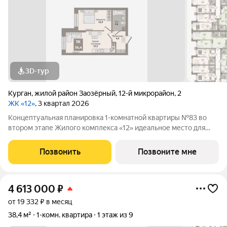
3D-тур
Курган
,
жилой район Заозёрный
,
12-й микрорайон
,
2
ЖК «12»
, 3 квартал 2026
Концептуальная планировка 1-комнатной квартиры №83 во
втором этапе Жилого комплекса «12» идеальное место для
комфортной жизни! Гармоничная организация пространства:
просторная кухня-гостиная (17,5м2), функциональная
Позвонить
Позвоните мне
гардеробная, . В квартире высокие
4 613 000
₽
от 19 332 ₽ в месяц
38,4 м²
1-комн. квартира
1 этаж из 9