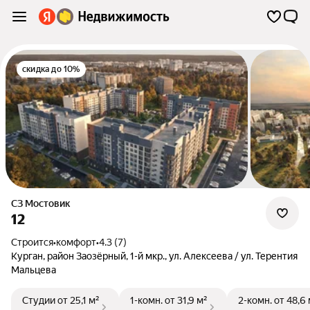
скидка до 10%
СЗ Мостовик
12
Строится
•
комфорт
•
4.3 (7)
Курган
,
район Заозёрный
,
1-й мкр.
,
ул. Алексеева / ул. Терентия
Мальцева
Студии
от 25,1 м²
1-комн.
от 31,9 м²
2-комн.
от 48,6 