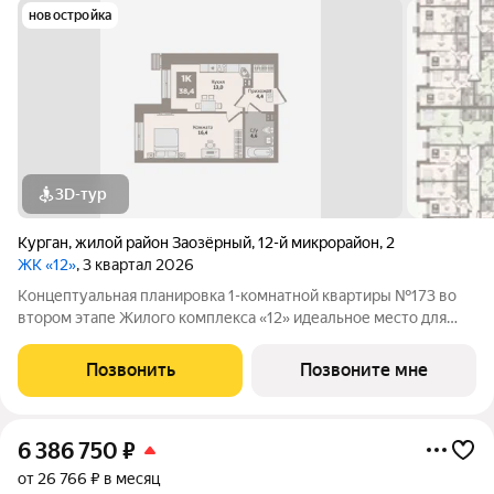
новостройка
3D-тур
Курган
,
жилой район Заозёрный
,
12-й микрорайон
,
2
ЖК «12»
, 3 квартал 2026
Концептуальная планировка 1-комнатной квартиры №173 во
втором этапе Жилого комплекса «12» идеальное место для
комфортной жизни! Гармоничная организация пространства:
просторная кухня-гостиная (13м2), функциональная
Позвонить
Позвоните мне
гардеробная, . В квартире высокие
6 386 750
₽
от 26 766 ₽ в месяц