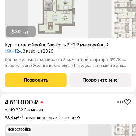
3D-тур
Курган
,
жилой район Заозёрный
,
12-й микрорайон
,
2
ЖК «12»
, 3 квартал 2026
Концептуальная планировка 2-комнатной квартиры №178 во
втором этапе Жилого комплекса «12» идеальное место для
комфортной жизни! Гармоничная организация пространства:
просторная кухня-гостиная (24,6м2), . В квартире высокие
Позвонить
Позвоните мне
потолки 3,3м., которые
4 613 000
₽
от 19 332 ₽ в месяц
38,4 м²
1-комн. квартира
1 этаж из 9
новостройка