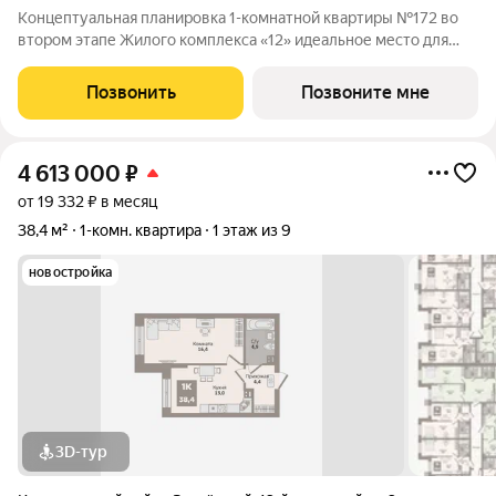
Концептуальная планировка 1-комнатной квартиры №172 во
втором этапе Жилого комплекса «12» идеальное место для
комфортной жизни! Гармоничная организация пространства:
просторная кухня-гостиная (13,1м2), функциональная
Позвонить
Позвоните мне
гардеробная, . В квартире
4 613 000
₽
от 19 332 ₽ в месяц
38,4 м²
1-комн. квартира
1 этаж из 9
новостройка
3D-тур