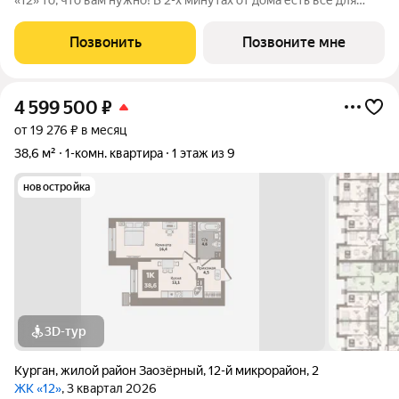
«12» то, что вам нужно! В 2-х минутах от дома есть всё для
жизни: поликлиника, супермаркет, детский сад, школа, пункты
выдачи, новый бассейн и Ледовый дворец. Общая площадь
Позвонить
Позвоните мне
63,2 м включает: -
4 599 500
₽
от 19 276 ₽ в месяц
38,6 м²
1-комн. квартира
1 этаж из 9
новостройка
3D-тур
Курган
,
жилой район Заозёрный
,
12-й микрорайон
,
2
ЖК «12»
, 3 квартал 2026