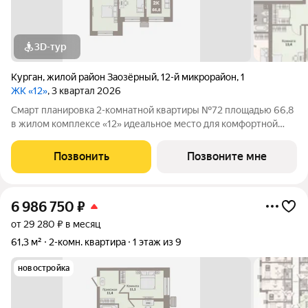
3D-тур
Курган
,
жилой район Заозёрный
,
12-й микрорайон
,
1
ЖК «12»
, 3 квартал 2026
Смарт планировка 2-комнатной квартиры №72 площадью 66,8
в жилом комплексе «12» идеальное место для комфортной
жизни! Квартира находится в 2-й секции 1-го этапа, где каждый
уголок пропитан гармонией и спокойствием, а каждая деталь
Позвонить
Позвоните мне
интерьера создает
6 986 750
₽
от 29 280 ₽ в месяц
61,3 м²
2-комн. квартира
1 этаж из 9
новостройка