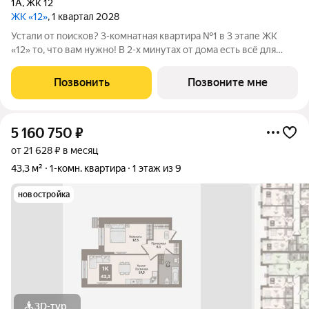
1А
,
ЖК 12
ЖК «12»
, 1 квартал 2028
Устали от поисков? 3-комнатная квартира №1 в 3 этапе ЖК
«12» то, что вам нужно! В 2-х минутах от дома есть всё для
жизни: поликлиника, супермаркет, детский сад, школа, пункты
выдачи, новый бассейн и Ледовый дворец. Общая площадь 76
Позвонить
Позвоните мне
м включает: -
5 160 750
₽
от 21 628 ₽ в месяц
43,3 м²
1-комн. квартира
1 этаж из 9
новостройка
3D-тур