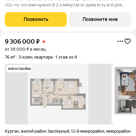
«12» то, что вам нужно! В 2-х минутах от дома есть всё для
жизни: поликлиника, супермаркет, детский сад, школа, пункты
выдачи, новый бассейн и Ледовый дворец. Общая площадь 71,4
Позвонить
Позвоните мне
м включает: -
9 306 000
₽
от 39 000 ₽ в месяц
76 м²
3-комн. квартира
1 этаж из 9
новостройка
Курган
,
жилой район Заозёрный
,
12-й микрорайон
,
микрорайон