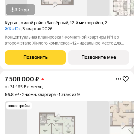
3D-тур
Курган
,
жилой район Заозёрный
,
12-й микрорайон
,
2
ЖК «12»
, 3 квартал 2026
Концептуальная планировка 1-комнатной квартиры №1 во
втором этапе Жилого комплекса «12» идеальное место для
комфортной жизни! Гармоничная организация пространства:
просторная кухня-гостиная (10,2м2), функциональная
Позвонить
Позвоните мне
гардеробная, . В квартире высокие
7 508 000
₽
от 31 465 ₽ в месяц
66,8 м²
2-комн. квартира
1 этаж из 9
новостройка