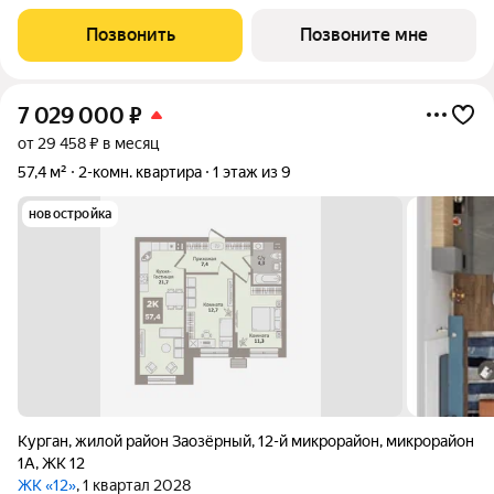
комфортной жизни! Гармоничная организация пространства:
просторная кухня-гостиная (16,9м2), ниша под встроенные
Позвонить
Позвоните мне
шкафы. В квартире высокие
7 029 000
₽
от 29 458 ₽ в месяц
57,4 м²
2-комн. квартира
1 этаж из 9
новостройка
Курган
,
жилой район Заозёрный
,
12-й микрорайон
,
микрорайон
1А
,
ЖК 12
ЖК «12»
, 1 квартал 2028