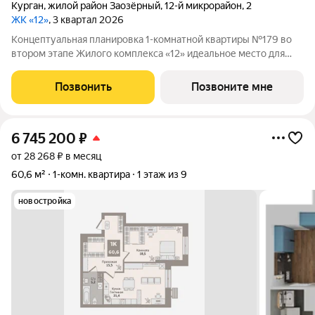
Курган
,
жилой район Заозёрный
,
12-й микрорайон
,
2
ЖК «12»
, 3 квартал 2026
Концептуальная планировка 1-комнатной квартиры №179 во
втором этапе Жилого комплекса «12» идеальное место для
комфортной жизни! Гармоничная организация пространства:
просторная кухня-гостиная (24,4м2), функциональная
Позвонить
Позвоните мне
гардеробная, . В квартире
6 745 200
₽
от 28 268 ₽ в месяц
60,6 м²
1-комн. квартира
1 этаж из 9
новостройка