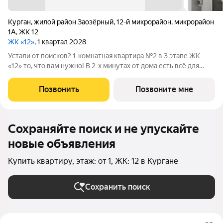
Курган
,
жилой район Заозёрный
,
12-й микрорайон
,
микрорайон
1А
,
ЖК 12
ЖК «12»
, 1 квартал 2028
Устали от поисков? 1-комнатная квартира №2 в 3 этапе ЖК
«12» то, что вам нужно! В 2-х минутах от дома есть всё для
жизни: поликлиника, супермаркет, детский сад, школа, пункты
выдачи, новый бассейн и Ледовый дворец. Общая площадь
Позвонить
Позвоните мне
60,6 м включает: -
Сохраняйте поиск и не упускайте
новые объявления
Купить квартиру, этаж: от 1, ЖК: 12 в Кургане
Сохранить поиск