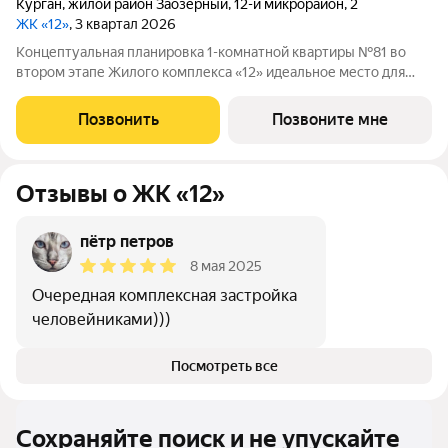
Курган
,
жилой район Заозёрный
,
12-й микрорайон
,
2
ЖК «12»
, 3 квартал 2026
Концептуальная планировка 1-комнатной квартиры №81 во
втором этапе Жилого комплекса «12» идеальное место для
комфортной жизни! Гармоничная организация пространства:
просторная кухня-гостиная (13м2), функциональная
Позвонить
Позвоните мне
гардеробная, . В квартире высокие
Отзывы о ЖК «12»
пётр петров
8 мая 2025
Очередная комплексная застройка
человейниками)))
Посмотреть все
Сохраняйте поиск и не упускайте