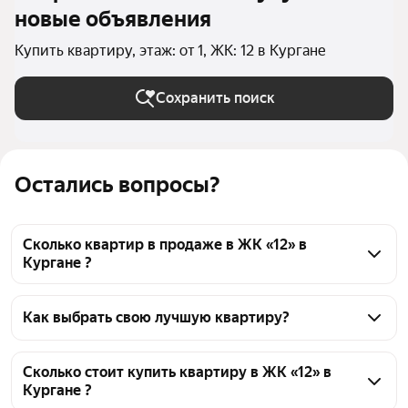
новые объявления
Купить квартиру, этаж: от 1, ЖК: 12 в Кургане
Сохранить поиск
Остались вопросы?
Сколько квартир в продаже в ЖК «12» в
Кургане ?
На Яндекс Недвижимости в продаже в ЖК «12» в 
Кургане 30 квартир 30 объявлений от 
Как выбрать свою лучшую квартиру?
застройщиков
Чтобы купить квартиру на первом этаже в ЖК «12», 
воспользуйтесь тепловой картой для оценки 
Сколько стоит купить квартиру в ЖК «12» в
Кургане ?
инфраструктуры и транспортной доступности в 