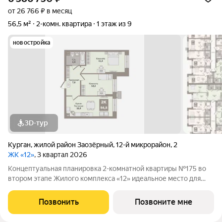
от 26 766 ₽ в месяц
56,5 м²
2-комн. квартира
1 этаж из 9
новостройка
3D-тур
Курган
,
жилой район Заозёрный
,
12-й микрорайон
,
2
ЖК «12»
, 3 квартал 2026
Концептуальная планировка 2-комнатной квартиры №175 во
втором этапе Жилого комплекса «12» идеальное место для
комфортной жизни! Гармоничная организация пространства:
просторная кухня-гостиная (16,9м2), . В квартире высокие
Позвонить
Позвоните мне
потолки 3,3м., которые