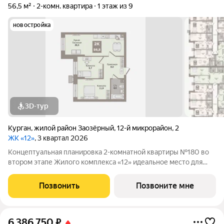
56,5 м²
2-комн. квартира
1 этаж из 9
новостройка
3D-тур
Курган
,
жилой район Заозёрный
,
12-й микрорайон
,
2
ЖК «12»
, 3 квартал 2026
Концептуальная планировка 2-комнатной квартиры №180 во
втором этапе Жилого комплекса «12» идеальное место для
комфортной жизни! Гармоничная организация пространства:
просторная кухня-гостиная (22,3м2), . В квартире высокие
Позвонить
Позвоните мне
потолки 3,3м., которые
6 386 750
₽