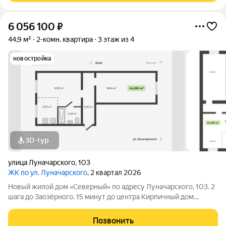
6 056 100
₽
44,9 м²
2-комн. квартира
3 этаж из 4
новостройка
3D-тур
улица Луначарского
,
103
ЖК по ул. Луначарского
, 2 квартал 2026
Новый жилой дом «Северный» по адресу Луначарского, 103. 2
шага до Заозёрного. 15 минут до центра Кирпичный дом
Закрытая территория Детская площадка Тренажеры для
воркаута Просторная парковка Корзины для кондиционеров
Позвонить