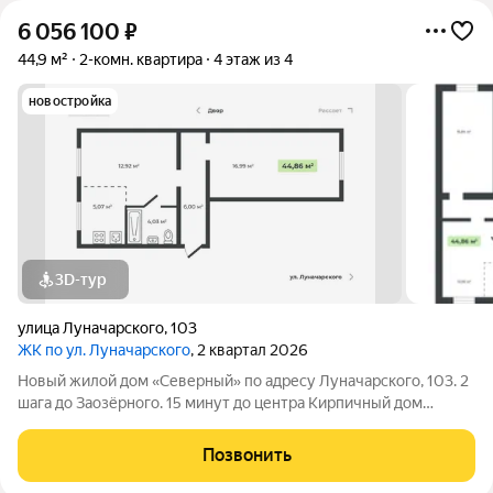
6 056 100
₽
44,9 м²
2-комн. квартира
4 этаж из 4
новостройка
3D-тур
улица Луначарского
,
103
ЖК по ул. Луначарского
, 2 квартал 2026
Новый жилой дом «Северный» по адресу Луначарского, 103. 2
шага до Заозёрного. 15 минут до центра Кирпичный дом
Закрытая территория Детская площадка Тренажеры для
воркаута Просторная парковка Корзины для кондиционеров
Позвонить
КВАРТИРЫ ФОРМАТА «ЗАЕЗЖАЙ И ЖИВИ»