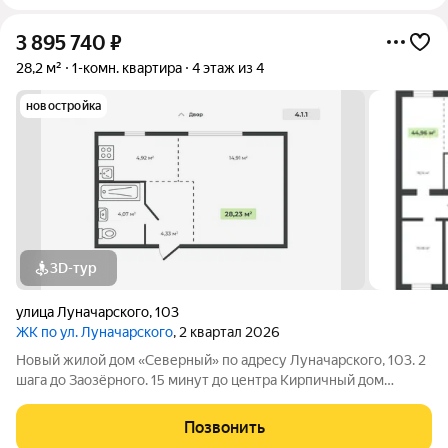
3 895 740
₽
28,2 м²
1-комн. квартира
4 этаж из 4
новостройка
3D-тур
улица Луначарского
,
103
ЖК по ул. Луначарского
, 2 квартал 2026
Новый жилой дом «Северный» по адресу Луначарского, 103. 2
шага до Заозёрного. 15 минут до центра Кирпичный дом
Закрытая территория Детская площадка Тренажеры для
воркаута Просторная парковка Корзины для кондиционеров
Позвонить
КВАРТИРЫ ФОРМАТА «ЗАЕЗЖАЙ И ЖИВИ»