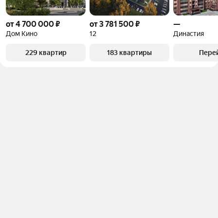
от 4 700 000 ₽
от 3 781 500 ₽
—
Дом Кино
12
Династия
229 квартир
183 квартиры
Пере