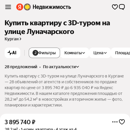
Купить квартиру c 3D-туром на
улице Луначарского
Курган
AI
Фильтры
Комнаты
Цена
Площа
2
28 предложений
•
по актуальности
Купить квартиру c 3D-туром на улице Луначарского в Кургане
— 28 объявлений от агентств и собственников по продаже
квартир по цене от 3 895 740 ₽ до 6 935 040 ₽ на Яндекс
Недвижимости. В нашем каталоге предложения площадью от
28,2 м² до 54,2 м² в новостройках и вторичном жилье — фото,
планировки и характеристики.
3 895 740
₽
28,2 м²
1-комн. квартира
4 этаж из 4