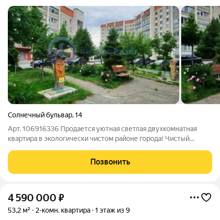
Солнечный бульвар
,
14
Арт. 106916336 Продается уютная светлая двухкомнатная
квартира в экологически чистом районе города! Чистый
воздух и тишина: Квартира находится в экологически чистом
районе. По утрам вас будет будить пение соловьев, а не шум
Позвонить
машин. Это атмосфера
4 590 000
₽
53,2 м²
2-комн. квартира
1 этаж из 9