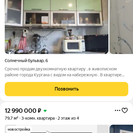
Солнечный бульвар
,
6
Срочно продам двухкомнатную квартиру , в живописном
районе города Кургана с видом на набережную . В квартире
произведён косметический ремонт, квартира уютная и тёплая,
просторная, на полу ламинат, окна ПВХ, балкон обшит, санузел
Позвонить
раздельный, в ванной
12 990 000
₽
79,7 м²
3-комн. квартира
2 этаж из 4
новостройка