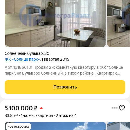
Солнечный бульвар
,
30
ЖК «Солнце парк»
, 1 квартал 2019
Арт. 131566181 Продам 2-х комнатную квартиру в ЖК "Солнце
парк". на Бульваре Солнечный, в тихом районе . Квартира с
ремонтом, выполненном из качественных материалов в
светлых, спокойных тонах. натяжные потолки, на полу ламинат,
Позвонить
ровные стены, кафель.
5 100 000
₽
33,8 м²
1-комн. квартира
2 этаж из 4
новостройка