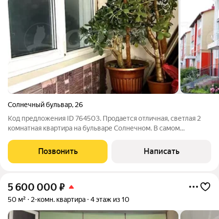
Солнечный бульвар
,
26
Код предложения ID 764503. Продается отличная, светлая 2
комнатная квартира на бульваре Солнечном. В самом
живописном месте города. Свой газовый котел. Прекрасное
место для проживания.В шаговой доступности детские сады.
Позвонить
Написать
школа, набережная, пляж.
5 600 000
₽
50 м²
2-комн. квартира
4 этаж из 10