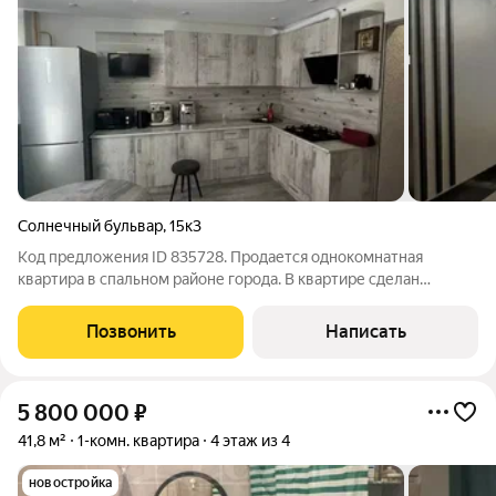
Солнечный бульвар
,
15к3
Код предложения ID 835728. Продается однокомнатная
квартира в спальном районе города. B квapтире сделан
стильный современный ремонт. Установлен кухонный
гарнитур, натяжные потолки, кондиционер. При продаже
Позвонить
Написать
частично остается мебель. Один взрослый
5 800 000
₽
41,8 м²
1-комн. квартира
4 этаж из 4
новостройка