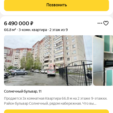
ламинат, обои. Установлен кондиционер. Санузел
Позвонить
совмещенный. Недавно сделан ремонт.
6 490 000
₽
66,8 м²
3-комн. квартира
2 этаж из 9
Солнечный бульвар
,
11
Продается 3х комнатная Квартира 66.8 м на 2 этаже 9-этажки.
Район бульвар Солнечный, рядом набережная. Что вы
получаете прямо «под ключ»: Встроенная мебель и кухня