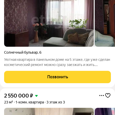
Солнечный бульвар
,
6
Уютная квартира в панельном доме на 5 этаже, где уже сделан
косметический ремонт можно сразу заезжать и жить.
Натяжной потолок в комнатах,санузел раздельный, все
планировочные решения продуманы для комфорта. Комната с
Позвонить
лоджией выходит на солнечную
2 550 000
₽
23 м²
1-комн. квартира
3 этаж из 3