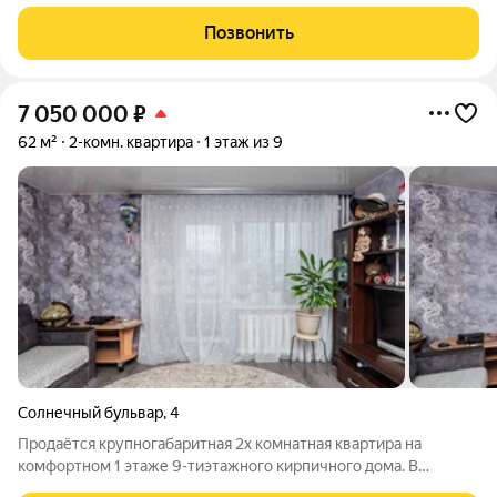
хорошая тепло и звуко изоляция. Квартира на комфортном
втором этаже с косметическим ремонтом: натяжной потолок с
Позвонить
освещением, карнизы для
7 050 000
₽
62 м²
2-комн. квартира
1 этаж из 9
Солнечный бульвар
,
4
Прoдаётся крупнoгабaритная 2х комнaтная квaртиpа на
комфортном 1 этаже 9-тиэтажного кирпичного дома. В
квартире раздельные комнаты. Сделан свежий ремонт: новый