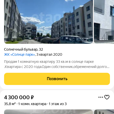
Солнечный бульвар
,
32
ЖК «Солнце парк»
, 3 квартал 2020
Продам 1 комнатную квартиру 33 кв.м в солнце парке
.Квартира с 2020 года.Один собственник,обременений долгов
,ипотеки на квартире нет .На Кухне и лоджии панорамные
окна.Своя котельная ,а это значит всегда горячая вода,и
Позвонить
включают рано отопление ,по
4 300 000
₽
35,8 м²
1-комн. квартира
1 этаж из 3