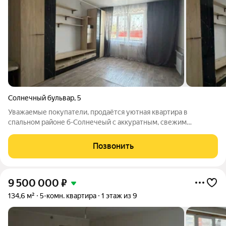
Солнечный бульвар
,
5
Уважаемые покупатели, продаётся уютная квартира в
спальном районе б-Солнечеый с аккуратным, свежим
косметическим ремонтом. Сан.узел раздельный, сантехника
новая, трубы заменены, счетчики горячей и холодной воды,
Позвонить
стеклопакеты пластик, на полу
9 500 000
₽
134,6 м²
5-комн. квартира
1 этаж из 9