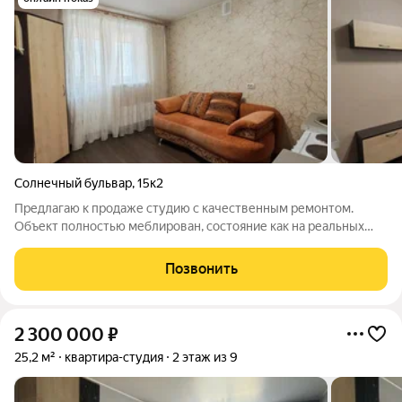
Солнечный бульвар
,
15к2
Предлагаю к продаже студию с качественным ремонтом.
Объект полностью меблирован, состояние как на реальных
фото. Всё имущество остается новому собственнику.
Ключевые параметры: Этаж: 2-й (комфортный, невысокий).
Позвонить
Расположение: не угловая (теплая).
2 300 000
₽
25,2 м²
квартира-студия
2 этаж из 9