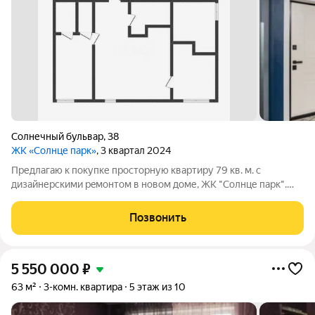
Солнечный бульвар
,
38
ЖК «Солнце парк»
, 3 квартал 2024
Предлагаю к покупке пpоcтopную квартиру 79 кв. м. с
дизaйнеpскими рeмонтoм в новом доме, ЖК "Солнце парк".
Ремонту в квартире всего год. Закрытая территория,
прогулочные зоны, беседки и мангальные зоны, рядом
Позвонить
набережная реки "Тобол" с живописным
5 550 000
₽
63 м²
3-комн. квартира
5 этаж из 10