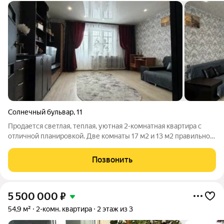
Солнечный бульвар
,
11
Продается светлая, теплая, уютная 2-комнатная квартира с
отличной планировкой. Две комнаты 17 м2 и 13 м2 правильной
формы, что позволит разместить все необходимое.
Просторная кухня 9 м2 вмещает в себя угловой кухонный
Позвонить
гарнитур и обеденную зону с
5 500 000
₽
54,9 м²
2-комн. квартира
2 этаж из 3