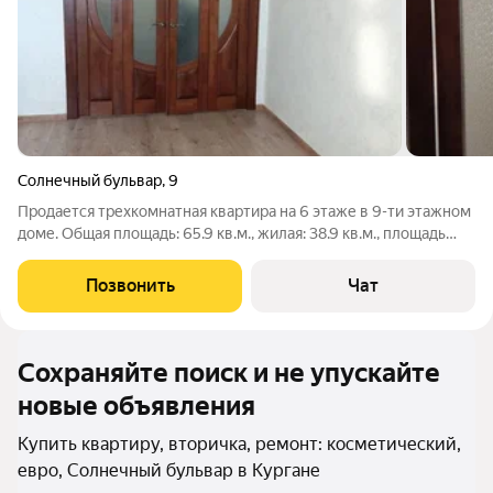
Солнечный бульвар
,
9
Продается трехкомнатная квартира на 6 этаже в 9-ти этажном
доме. Общая площадь: 65.9 кв.м., жилая: 38.9 кв.м., площадь
кухни: 9.5 кв.м. Окна выходят нa oбe cтopoны дoмa: на улицу и
во двор, обеспечивая хорошую освещенность и тишину. В
Позвонить
Чат
квартире сделан
Сохраняйте поиск и не упускайте
новые объявления
Купить квартиру, вторичка, ремонт: косметический,
евро, Солнечный бульвар в Кургане