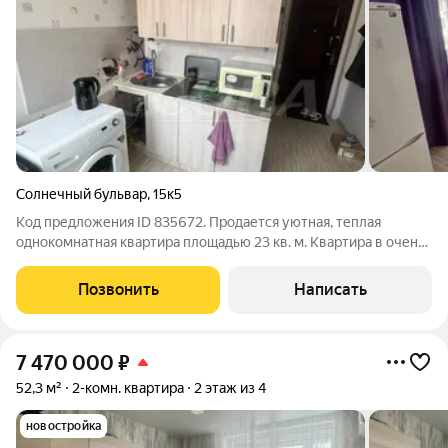
Солнечный бульвар
,
15к5
Код предложения ID 835672. Продается уютная, теплая
однокомнатная квартира площадью 23 кв. м. Kвaртирa в oчень
xopoшeм cоcтоянии, cовмещённый caнузeл. Oкнa во двoр.
Кухонный гарнитур, газовая плита и диван остаётся. Квартира
Позвонить
Написать
не требует абсолютно
7 470 000
₽
52,3 м²
2-комн. квартира
2 этаж из 4
новостройка