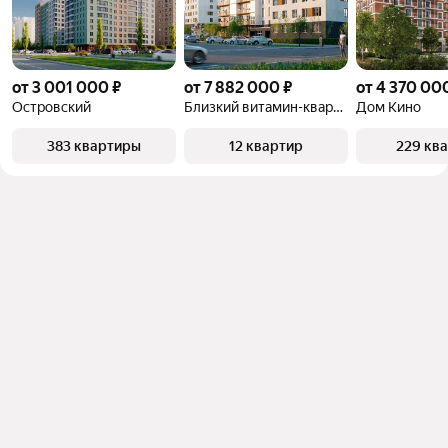
от 3 001 000 ₽
от 7 882 000 ₽
от 4 370 00
Островский
Близкий витамин-квартал
Дом Кино
383 квартиры
12 квартир
229 кв