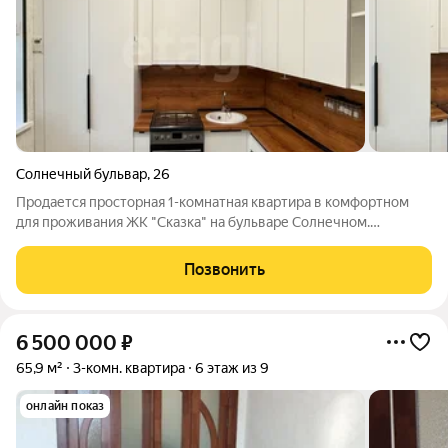
Солнечный бульвар
,
26
Продается просторная 1-комнатная квартира в комфортном
для проживания ЖК "Сказка" на бульваре Солнечном.
Квартира не угловая, расположена на 2 этаже трехэтажного
дома 2015 года постройки. В квартире сделан современный
Позвонить
косметический ремонт. Из уютной
6 500 000
₽
65,9 м²
3-комн. квартира
6 этаж из 9
онлайн показ