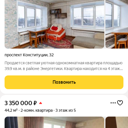
проспект Конституции
,
32
Продается светлая уютная однокомнатная квартира площадью
39.9 кв.м. в районе Энергетики. Квартира находится на 4 этаже.
Недавно был выполнен свежий косметический ремонт,
установлены современные пластиковые окна. Вся мебель
Позвонить
остается новому владельцу
3 350 000
₽
44,2 м²
2-комн. квартира
3 этаж из 5