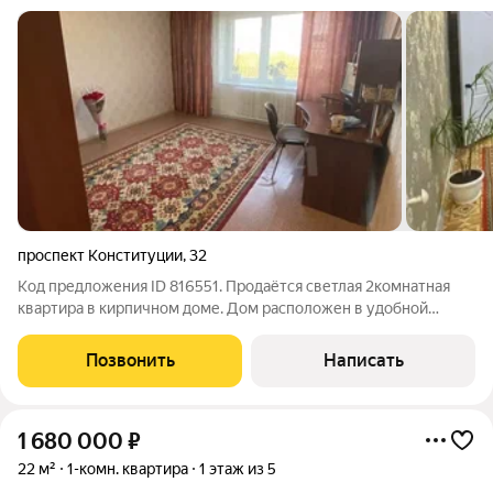
проспект Конституции
,
32
Код предложения ID 816551. Продаётся светлая 2комнатная
квартира в кирпичном доме. Дом расположен в удобной
инфраструктуре всё в шаговой доступности. Состояние:
свежий косметический ремонт, в подъезде проведён ремонт.
Позвонить
Написать
Коммуникации и техника:
1 680 000
₽
22 м²
1-комн. квартира
1 этаж из 5