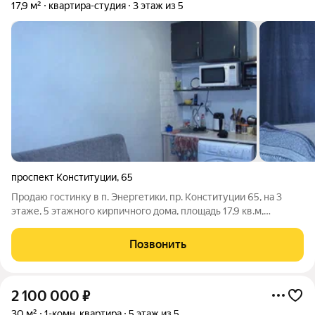
17,9 м²
квартира-студия
3 этаж из 5
проспект Конституции
,
65
Продаю гостинку в п. Энергетики, пр. Конституции 65, на 3
этаже, 5 этажного кирпичного дома, площадь 17,9 кв.м,
стеклопакет, свежий ремонт, душ, туалет, с мебелью,
техникой. Район с развитой инфраструктурой, в шаговой
Позвонить
доступности, магазины, школы,
2 100 000
₽
30 м²
1-комн. квартира
5 этаж из 5