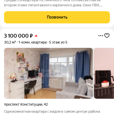
Продаётся квартира гостиничного типа тёплая,светлая на
втором этаже пятиэтажного кирпичного дома. Окно ПВХ.
Сделан частичный ремонт. Свежие обои, натяжной потолок
Туалет и душ в хорошем состоянии. Вход в душ со стороны
Позвонить
комнаты. Входная дверь
3 100 000
₽
30,2 м²
1-комн. квартира
5 этаж из 5
проспект Конституции
,
42
Однокомнатная квартира с видом в самом центре района