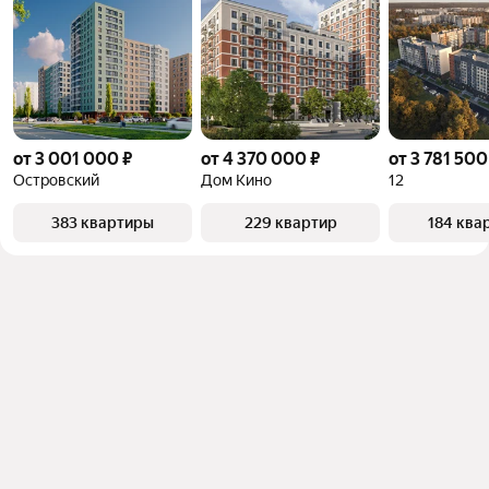
от 3 001 000 ₽
от 4 370 000 ₽
от 3 781 500
Островский
Дом Кино
12
383 квартиры
229 квартир
184 ква