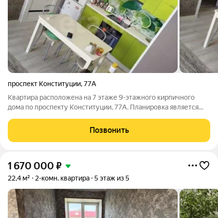
проспект Конституции
,
77А
Квартира расположена на 7 этаже 9-этажного кирпичного
дома по проспекту Конституции, 77А. Планировка является
ключевым преимуществом: просторная кухня-гостиная
объединена с изолированной комнатой, что создает
Позвонить
функциональное зонирование для комфортной
1 670 000
₽
22,4 м²
2-комн. квартира
5 этаж из 5