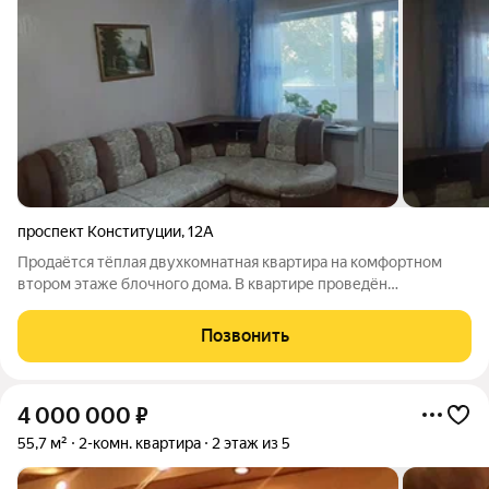
проспект Конституции
,
12А
Продаётся тёплая двухкомнатная квартира на комфортном
втором этаже блочного дома. В квартире проведён
современный ремонт. Трубы на подвод и отвод воды
пластиковые, установлены счётчики. Во всех окнах,
Позвонить
выходящие на обе стороны дома, установлены
4 000 000
₽
55,7 м²
2-комн. квартира
2 этаж из 5