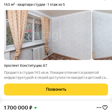
14,5 м²
квартира-студия
1 этаж из 5
проспект Конституции
,
67
Продается студия 14,5 кв.м. Локация отличается развитой
инфраструктурой: в пешей доступности находятся детский сад
"Солнечный", школа №41 и №40, Курганский государственный
колледж , Красный крест, взрослая поликлиника, банки,
Позвонить
супермаркеты "Пятерочка"
1 700 000
₽