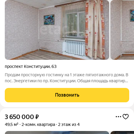
проспект Конституции
,
63
Продам просторную гостинку на 1 этаже пятиэтажного дома. В
пос. Энергетики по пр. Конституции. Общая площадь квартиры
22 кв.м В квартире имеется раздельный санузел и душевая.
Кухня 4 кв.м и отдельная комната на 13 кв.м. Установлены
Позвонить
пластиковые
3 650 000
₽
49,5 м²
2-комн. квартира
2 этаж из 4