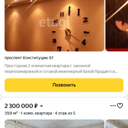
проспект Конституции
,
61
Просторная 2-комнатная квартира с законной
перепланировкой и готовой инженерной базой Продается
квартира площадью 55.7 кв.м по адресу: проспект
Конституции, 61 (2-й этаж). Изначально трехкомнатная
Позвонить
планировка грамотно трансформирована в просторную
2 300 000
₽
39,9 м²
1-комн. квартира
4 этаж из 5