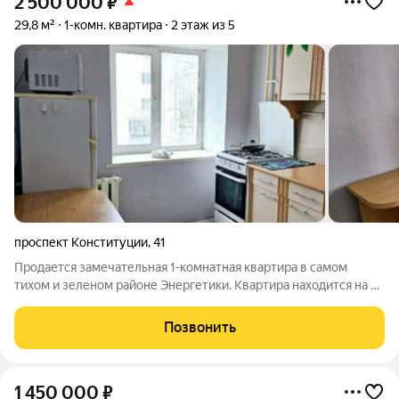
2 500 000
₽
29,8 м²
1-комн. квартира
2 этаж из 5
проспект Конституции
,
41
Продается замечательная 1-комнатная квартира в самом
тихом и зеленом районе Энергетики. Квартира находится на 2
этаже кирпичного дома. Площадь квартиры составляет 29,8
кв.м. Квартира угловая, имеет 2 больших окна, что добавляет
Позвонить
много света. Квартира
1 450 000
₽