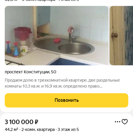
проспект Конституции
,
50
Продаем долю в трехкомнатной квартире, две раздельные
комнаты 10,3 кв.м. и 16,9 кв.м, определено право
собственности и пользования общими зонами( прихожая,
кухня, сан. узел)- все в очень хорошем состоянии.В квартире
Позвонить
поизведен косметический ремонт,
3 100 000
₽
44,2 м²
2-комн. квартира
3 этаж из 5