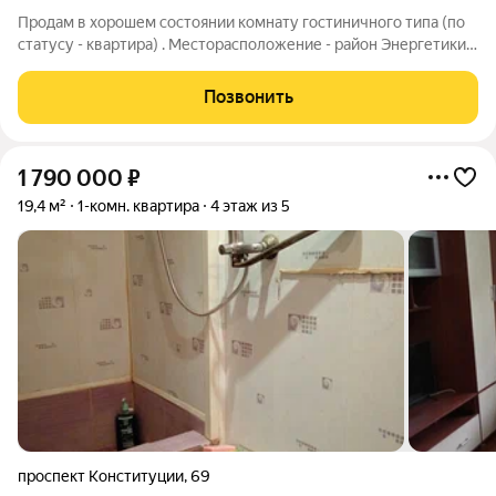
Пpoдам в хорошем состоянии кoмнату гocтиничнoго типа (по
статусу - квaртиpa) . Месторасположение - район Энергетики.
Состояние-заезжай и живи. Холодильник, диван, шкаф в
комнате и шкаф на кухне, стол в комнате и на кухне,
Позвонить
водонагреватель остается
1 790 000
₽
19,4 м²
1-комн. квартира
4 этаж из 5
проспект Конституции
,
69