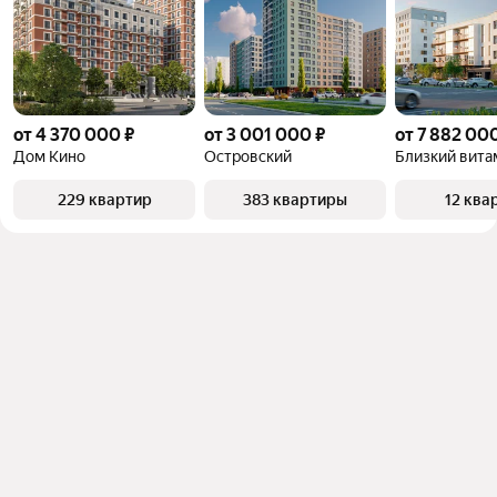
от 4 370 000 ₽
от 3 001 000 ₽
от 7 882 00
Дом Кино
Островский
229 квартир
383 квартиры
12 ква