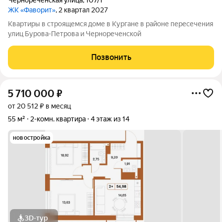
Чернореченская улица
,
107/1
ЖК «Фаворит»
, 2 квартал 2027
Квартиры в строящемся доме в Кургане в районе пересечения
улиц Бурова-Петрова и Чернореченской
Позвонить
5 710 000
₽
от 20 512 ₽ в месяц
55 м²
2-комн. квартира
4 этаж из 14
новостройка
3D-тур