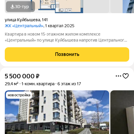
3D-тур
улица Куйбышева
,
141
ЖК «Центральный»
, 1 квартал 2025
Квартира в новом 15-этажном жилом комплексе
«Центральный» по улице Куйбышева напротив Центрального
стадиона. ДОМ СДАН! КЛЮЧИ В ДЕНЬ СДЕЛКИ! ИПОТЕКА
ДЛЯ ВСЕХ 12% СЕМЕЙНАЯ ИПОТЕКА 3,5% ПРОДАЖА
Позвонить
НАПРЯМУЮ ОТ ЗАСТРОЙЩИКА СК АТЛАНТ. 12 ЛЕТ НА
РЫНКЕ
5 500 000
₽
29,4 м²
1-комн. квартира
6 этаж из 17
новостройка