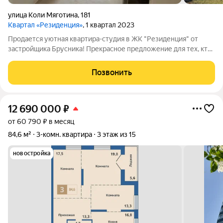
улица Коли Мяготина
,
181
Квартал «Резиденция»
, 1 квартал 2023
Продается уютная квартира-студия в ЖК "Резиденция" от
застройщика Брусника! Прекрасное предложение для тех, кто
мечтает о собственном уголке! Квартира-студия, 2 этаж.
Площадь: (22,7кв.м.) Возможность создания индивидуального
Позвонить
ремонта. Ниша под
12 690 000
₽
от 60 790 ₽ в месяц
84,6 м²
3-комн. квартира
3 этаж из 15
новостройка