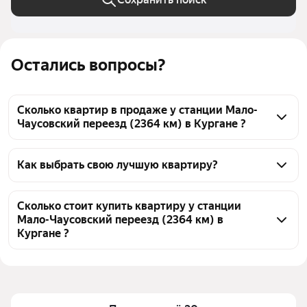
Остались вопросы?
Сколько квартир в продаже у станции Мало-
Чаусовский переезд (2364 км) в Кургане ?
На Яндекс Недвижимости в продаже у станции 
Мало-Чаусовский переезд (2364 км) в Кургане 322 
Как выбрать свою лучшую квартиру?
квартиры, из них 2 объявления от собственников, 
Чтобы купить квартиру в многоэтажном доме у 
45 объявлений от агентств, 275 объявлений от 
станции Мало-Чаусовский переезд (2364 км), 
Сколько стоит купить квартиру у станции
застройщиков
Мало-Чаусовский переезд (2364 км) в
воспользуйтесь тепловой картой для оценки 
Кургане ?
инфраструктуры и транспортной доступности в 
выбранном районе у станции Мало-Чаусовский 
Цена за 
87 755 — 225 652 ₽
переезд (2364 км) в Кургане
квадратный 
метр
Для легкого выбора подходящей квартиры в 