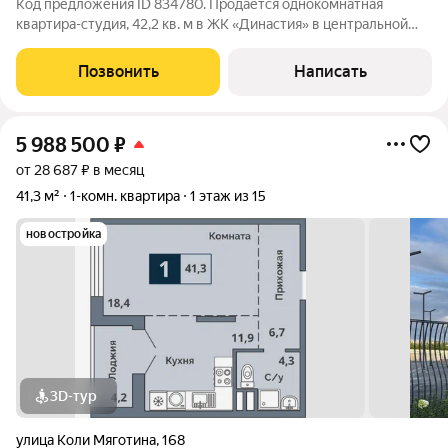
Код предложения ID 834780. Продается однокомнатная
квартира-студия, 42,2 кв. м в ЖК «Династия» в центральной
части города, в квартире выполнен ремонт в ванной комнате,
проведена проводка. В остальных помещениях выполнена
Позвонить
Написать
предчистовая отделка. В
5 988 500
₽
от 28 687 ₽ в месяц
41,3 м²
1-комн. квартира
1 этаж из 15
новостройка
3D-тур
улица Коли Мяготина
,
168