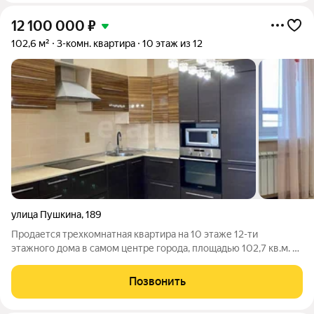
12 100 000
₽
102,6 м²
3-комн. квартира
10 этаж из 12
улица Пушкина
,
189
Продается трехкомнатная квартира на 10 этаже 12-ти
этажного дома в самом центре города, площадью 102,7 кв.м. с
прекрасным видом на город! В квартире отдельная кухня, две
изолированные комнаты и проходная гостиная. Санузел
Позвонить
раздельный, в ванной