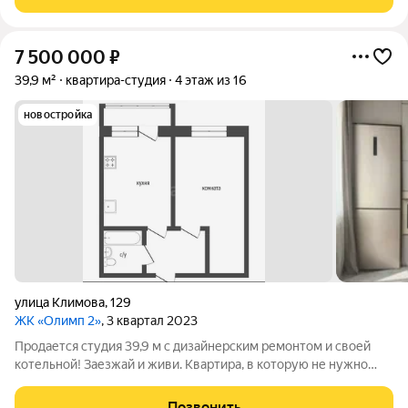
ЛЕТ НА РЫНКЕ НЕДВИЖИМОСТИ КУРГАНА. Дом
7 500 000
₽
39,9 м²
квартира-студия
4 этаж из 16
новостройка
улица Климова
,
129
ЖК «Олимп 2»
, 3 квартал 2023
Продается студия 39,9 м с дизайнерским ремонтом и своей
котельной! Заезжай и живи. Квартира, в которую не нужно
вкладывать ни рубля, ни нервов. Адрес: г. Курган, ул. Климова,
129. Это не просто «студия». Это продуманное пространство
Позвонить