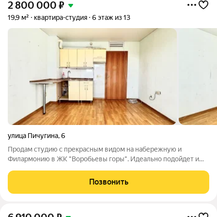
2 800 000
₽
19,9 м²
квартира-студия
6 этаж из 13
улица Пичугина
,
6
Продам студию с прекрасным видом на набережную и
Филармонию в ЖК "Воробьевы горы". Идеально подойдет и
для комфортной жизни, и для инвестиций. Локация - самый
центр города. Рядом набережная, Областная филармония,
Позвонить
ЦУМ, в доме ресторан, фитнес-клуб,