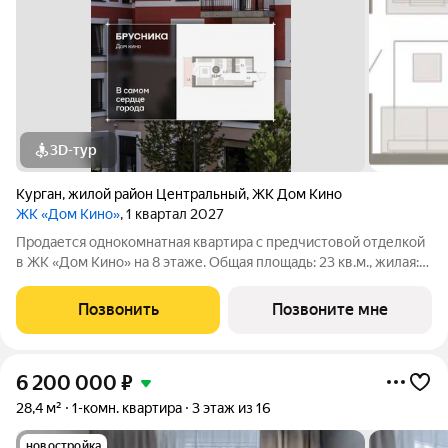
3D-тур
Курган
,
жилой район Центральный
,
ЖК Дом Кино
ЖК «Дом Кино»
, 1 квартал 2027
Продается однокомнатная квартира с предчистовой отделкой
в ЖК «Дом Кино» на 8 этаже. Общая площадь: 23 кв.м., жилая:
15.7 кв.м. Высота потолков 2.7 м. Студия в Доме кино.
Особенности планировки: балкон, предчистовая отделка. №
Позвонить
Позвоните мне
квартиры в нашей базе:
6 200 000
₽
28,4 м²
1-комн. квартира
3 этаж из 16
новостройка