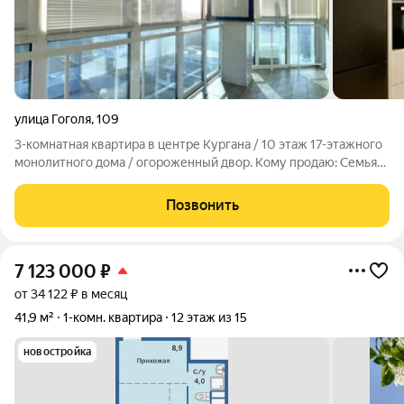
улица Гоголя
,
109
3-комнатная квартира в центре Кургана / 10 этаж 17-этажного
монолитного дома / огороженный двор. Кому продаю: Семьям,
которые хотят подарить детям детство в центре событий, но в
полной безопасности. Друзья, честно: я объездила полгорода,
Позвонить
такой
7 123 000
₽
от 34 122 ₽ в месяц
41,9 м²
1-комн. квартира
12 этаж из 15
новостройка