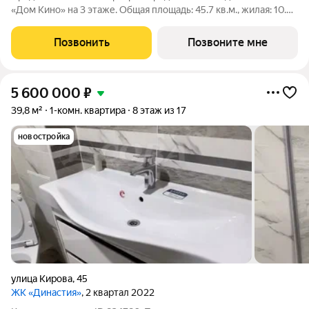
«Дом Кино» на 3 этаже. Общая площадь: 45.7 кв.м., жилая: 10.94
кв.м., площадь просторной кухни-гостиной: 21.37 кв.м. Высота
потолков 2.7 м. Квартира с кухней-гостиной и одной спальней
Позвонить
Позвоните мне
в Доме
5 600 000
₽
39,8 м²
1-комн. квартира
8 этаж из 17
новостройка
улица Кирова
,
45
ЖК «Династия»
, 2 квартал 2022