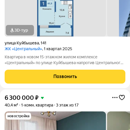
3D-тур
улица Куйбышева
,
141
ЖК «Центральный»
, 1 квартал 2025
Квартира в новом 15-этажном жилом комплексе
«Центральный» по улице Куйбышева напротив Центрального
стадиона. ДОМ СДАН! КЛЮЧИ В ДЕНЬ СДЕЛКИ! ИПОТЕКА
ДЛЯ ВСЕХ 12% СЕМЕЙНАЯ ИПОТЕКА 3,5% ПРОДАЖА
Позвонить
НАПРЯМУЮ ОТ ЗАСТРОЙЩИКА СК АТЛАНТ. 12 ЛЕТ НА
РЫНКЕ
6 300 000
₽
40,4 м²
1-комн. квартира
3 этаж из 17
новостройка