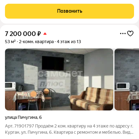
стадиона. ДОМ СДАН! КЛЮЧИ В ДЕНЬ СДЕЛКИ! ИПОТЕКА
ДЛЯ ВСЕХ 12% СЕМЕЙНАЯ ИПОТЕКА 3,5% ПРОДАЖА
Позвонить
НАПРЯМУЮ ОТ ЗАСТРОЙЩИКА СК АТЛАНТ. 12 ЛЕТ НА
РЫНКЕ
7 200 000
₽
53 м²
2-комн. квартира
4 этаж из 13
улица Пичугина
,
6
Арт. 71901797 Продаём 2 ком. квартиру на 4 этаже по адресу г.
Курган, ул. Пичугина, 6. Квартира c ремонтом и мебелью. Вид
на церковь, концертный зал. Солнечная сторона.