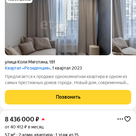
улица Коли Мяготина
,
181
Квартал «Резиденция»
, 1 квартал 2023
Предлагается к продаже однокомнатная квартира в одном из
самых престижных домов города . Новый дом, современный
дизайн входной группы . Квартира находится на комфортном
третьем этаже, ремонт сделан из дорогих материалов по
Позвонить
дизайн проекту, все
8 436 000
₽
от 40 412 ₽ в месяц
57 м²
2-комн. квартира
1 этаж из 15