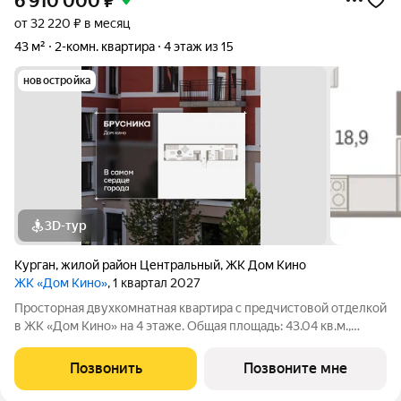
6 910 000
₽
от 32 220 ₽ в месяц
43 м²
2-комн. квартира
4 этаж из 15
новостройка
3D-тур
Курган
,
жилой район Центральный
,
ЖК Дом Кино
ЖК «Дом Кино»
, 1 квартал 2027
Просторная двухкомнатная квартира с предчистовой отделкой
в ЖК «Дом Кино» на 4 этаже. Общая площадь: 43.04 кв.м.,
жилая: 10.43 кв.м., площадь просторной кухни-гостиной: 18.97
кв.м. Высота потолков 2.7 м. Квартира с кухней-гостиной и
Позвонить
Позвоните мне
одной спальней в