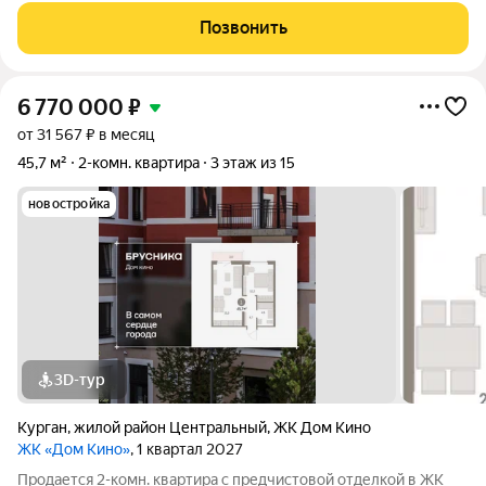
Инфраструктура вся в шаговой доступности. Самый центр
Позвонить
города с прекрасными
6 770 000
₽
от 31 567 ₽ в месяц
45,7 м²
2-комн. квартира
3 этаж из 15
новостройка
3D-тур
Курган
,
жилой район Центральный
,
ЖК Дом Кино
ЖК «Дом Кино»
, 1 квартал 2027
Продается 2-комн. квартира с предчистовой отделкой в ЖК