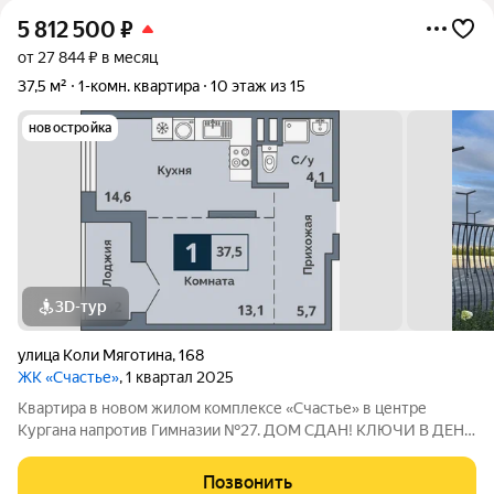
5 812 500
₽
от 27 844 ₽ в месяц
37,5 м²
1-комн. квартира
10 этаж из 15
новостройка
3D-тур
улица Коли Мяготина
,
168
ЖК «Счастье»
, 1 квартал 2025
Квартира в новом жилом комплексе «Счастье» в центре
Кургана напротив Гимназии №27. ДОМ СДАН! КЛЮЧИ В ДЕНЬ
СДЕЛКИ! ИПОТЕКА ДЛЯ ВСЕХ 12% СЕМЕЙНАЯ ИПОТЕКА 3,5%
ПРОДАЖА НАПРЯМУЮ ОТ ЗАСТРОЙЩИКА СК АТЛАНТ. 12
Позвонить