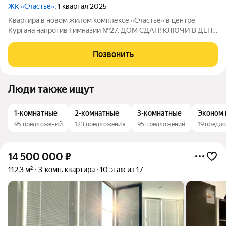
ЖК «Счастье»
, 1 квартал 2025
Квартира в новом жилом комплексе «Счастье» в центре
Кургана напротив Гимназии №27. ДОМ СДАН! КЛЮЧИ В ДЕНЬ
СДЕЛКИ! ИПОТЕКА ДЛЯ ВСЕХ 12% СЕМЕЙНАЯ ИПОТЕКА 3,5%
ПРОДАЖА НАПРЯМУЮ ОТ ЗАСТРОЙЩИКА СК АТЛАНТ. 12
Позвонить
ЛЕТ НА РЫНКЕ НЕДВИЖИМОСТИ КУРГАНА. Дом
Люди также ищут
1-комнатные
2-комнатные
3-комнатные
Эконом 
95 предложений
123 предложения
95 предложений
19 предл
14 500 000
₽
112,3 м²
3-комн. квартира
10 этаж из 17