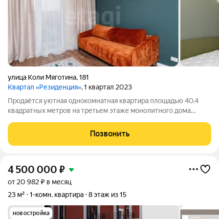
улица Коли Мяготина
,
181
Квартал «Резиденция»
, 1 квартал 2023
Продаётся уютная однокомнатная квартира площадью 40.4
квадратных метров на третьем этаже монолитного дома
новой постройки (2022 год) по адресу: город Курган, улица
Коли Мяготина, 181. Жильё может похвастаться качественным
Позвонить
дизайнерским ремонтом,
4 500 000
₽
от 20 982 ₽ в месяц
23 м²
1-комн. квартира
8 этаж из 15
новостройка