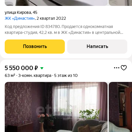
улица Кирова
,
45
ЖК «Династия»
, 2 квартал 2022
Код предложения ID 834780. Продается однокомнатная
квартира-студия, 42,2 кв. м в ЖК «Династия» в центральной
части города, в квартире выполнен ремонт в ванной комнате,
проведена проводка. В остальных помещениях выполнена
Позвонить
Написать
предчистовая отделка. В
5 550 000
₽
63 м²
3-комн. квартира
5 этаж из 10