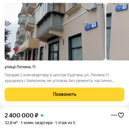
улица Ленина
,
11
Продам 2 ком квартиру в центре Кургана, ул. Ленина 11,
хрущевка с балконом, не угловая, без ремонта, частично
поменяны трубы, все окна на улицу Ленина. Без опеки и
обременений. Свободна для проживания. ЧП. Разумный торг.
Позвонить
Арт. 114989017
2 400 000
₽
32,8 м²
1-комн. квартира
1 этаж из 5