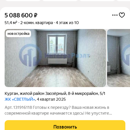
5 088 600
₽
51,4 м²
2-комн. квартира
4 этаж из 10
новостройка
Курган
,
жилой район Заозёрный
,
8-й микрорайон
,
5/1
ЖК «СВЕТЛЫЙ»
, 4 квартал 2025
Арт. 131916118 Готовы к переезду? Ваша новая жизнь в
современной квартире начинается здесь! Не упустите
уникальный шанс купить квартиру с готовым ремонтом в
популярном ЖК «Светлый»! Это идеальное решение для тех,
Позвонить