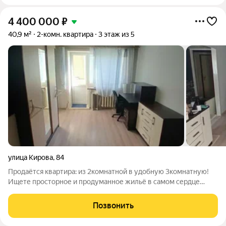
4 400 000
₽
40,9 м²
2-комн. квартира
3 этаж из 5
улица Кирова
,
84
Продаётся квартира: из 2комнатной в удобную 3комнатную!
Ищете просторное и продуманное жильё в самом сердце
города? Предлагаем отличную квартиру в Центральном
районе вариант, который выгодно выделяется на фоне
Позвонить
остальных. Почему эта квартира