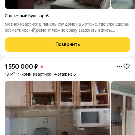
Солнечный бульвар
,
6
Уютная квартира в панельном доме на 5 этаже, где уже сделан
косметический ремонт можно сразу заезжать и жить.
Натяжной потолок в комнатах,санузел раздельный, все
планировочные решения продуманы для комфорта. Комната с
Позвонить
лоджией выходит на солнечную
1 550 000
₽
19 м²
1-комн. квартира
4 этаж из 5