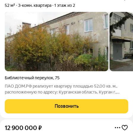
52 м²
3-комн. квартира
1 этаж из 2
Библиотечный переулок
,
75
ПАО ДОМ.РФ реализует квартиру площадью 52,00 кв. м.,
расположенную по адресу: Курганская область, Курган г.,
Библиотечный переулок,75. Информация об объекте: Один
собственник (юридическое лицо). Кадастровый номер объекта
Позвонить
недвижимости: 45:25:030414:375
12 900 000
₽