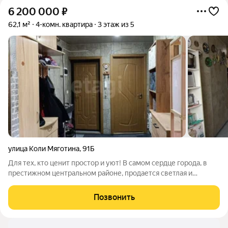
6 200 000
₽
62,1 м²
4-комн. квартира
3 этаж из 5
улица Коли Мяготина
,
91Б
Для тех, кто ценит простор и уют! В самом сердце города, в
престижном центральном районе, продается светлая и
невероятно удобная 4-комнатная квартира с изолированными
комнатами. Это редкое предложение для большой семьи, где у
Позвонить
каждого будет свое