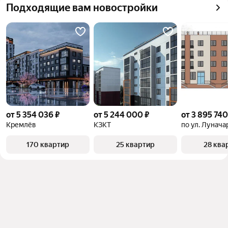
Самый дорогой 
20 млн ₽
Подходящие вам новостройки
квадратного метра или площади
объект
от 5 354 036 ₽
от 5 244 000 ₽
от 3 895 740
Кремлёв
КЗКТ
по ул. Лунача
170 квартир
25 квартир
28 ква