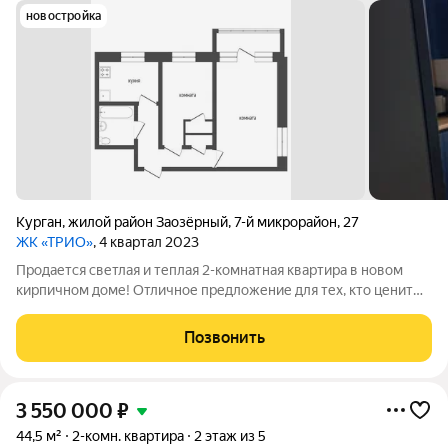
новостройка
Курган
,
жилой район Заозёрный
,
7-й микрорайон
,
27
ЖК «ТРИО»
, 4 квартал 2023
Продается светлая и теплая 2-комнатная квартира в новом
кирпичном доме! Отличное предложение для тех, кто ценит
комфорт, качество и удобство расположения. Просторная
двухкомнатная квартира общей площадью 49.9 кв.м.
Позвонить
расположена на 6 этаже 10-этажного
3 550 000
₽
44,5 м²
2-комн. квартира
2 этаж из 5