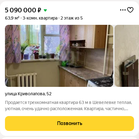
5 090 000
₽
63,9 м²
3-комн. квартира
2 этаж из 5
улица Криволапова
,
52
Продается трехкомнатная квартира 63 м в Шевелевке теплая,
уютная, очень удачно расположенная. Квартира, частично,
требует ремонта. Второй этаж из пяти в панельном доме 1973
года, квартира не угловая. Комнаты изолированные, общая
Позвонить
площадь 63 м (жилая