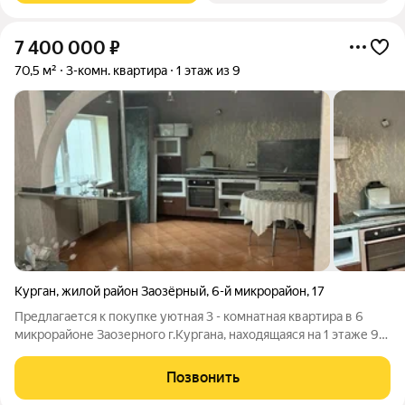
7 400 000
₽
70,5 м²
3-комн. квартира
1 этаж из 9
Курган
,
жилой район Заозёрный
,
6-й микрорайон
,
17
Предлагается к покупке уютная 3 - комнатная квартира в 6
микрорайоне Заозерного г.Кургана, находящаяся на 1 этаже 9
этажного дома. Дом 1994 года постройки, в 2025 году был
ремонт, замена, модернизация лифтов, ремонт лифтовых шахт,
Позвонить
машинных и блочных