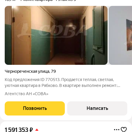
Чернореченская улица
,
79
Код предложения ID 770513. Продается теплая, светлая,
уютная квартира в Рябково. В квартире выполнен ремонт:
поменяна эл. проводка, установлен стекло пакет, пол -
Агентство АН «СОВА»
ламинат, натяжной потолок. Заведена холодная, горячая вода.
Установлена душевая кабина.
Позвонить
Написать
1 591 353
₽