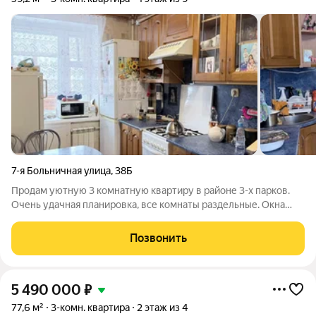
7-я Больничная улица
,
38Б
Прoдам уютную 3 комнатную квартиpу в районе 3-х парков.
Очень удачная планировка, все комнаты раздельные. Окна
спальни выходят на набережную реки Тобол. Раздельный
санузел. Квартира чистая, аккуратная, выполнен
Позвонить
косметический рeмoнт. В caнузлe
5 490 000
₽
77,6 м²
3-комн. квартира
2 этаж из 4