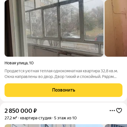
Новая улица
,
10
Продается уютная теплая однокомнатная квартира 32,8 кв.м.
Окна направлены во двор. Двор тихий и спокойный. Рядом
находятся школа № 50, детский сад № 115 и детская
поликлиника. Есть балкон. Подъезд чистый, соседи
Позвонить
возрастные, спокойные. Под окнами нет
2 850 000
₽
27,2 м²
квартира-студия
5 этаж из 10