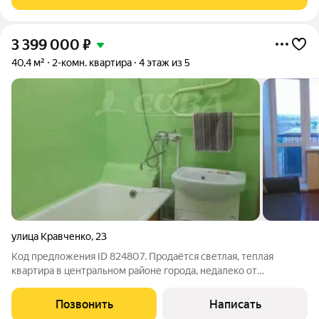
кто ценит комфорт, время и
3 399 000
₽
40,4 м²
2-комн. квартира
4 этаж из 5
улица Кравченко
,
23
Код предложения ID 824807. Продаётся светлая, теплая
квартира в центральном районе города, недалеко от
набережной. В шаговой доступности: лицей №12, бассейн
"Олимп", спорткомплекс "Юность", крытый каток, стадион
Позвонить
Написать
"Центральный", поликлиники,