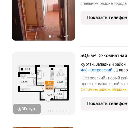
спальном районе города 
Квартира на солнечной с
доступности школа №41,
Показать телефон
без
+
1
50,5 м² · 2-комнатная
Курган
,
Западный район
ЖК «Островский»
, 2 ква
«Островский» новый район на бульваре Солнечном Масштабный
проект комплексной зас
развивающемся районе К
Отличие: район: Западный
городище». На территор
с уникальными планиров
Показать телефон
3D-тур
+
5