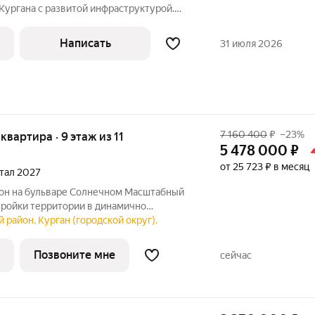
Кургана с развитой инфраструктурой.
тороне, имеется балкон. В шаговой
 сетевые магазины. Один собственник,
Написать
31 июля 2026
7 160 400
₽
–23%
 квартира · 9 этаж из 11
5 478 000
₽
от 25 723 ₽ в месяц
ртал 2027
тройки территории в динамично
ургана, вблизи парка «Царёво
 район, Курган (городской округ).
ии комплекса запланированы жилые дома
ками,
Позвоните мне
сейчас