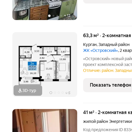
+
12
63,3 м² · 2-комнатная
Курган
,
Западный район
ЖК «Островский»
, 2 ква
«Островский» новый район на бульваре Солнечном Масштабный
проект комплексной зас
развивающемся районе К
Отличие: район: Западный
городище». На территор
с уникальными планиров
Показать телефон
3D-тур
+
5
41 м² · 2-комнатная к
жилой район Энергетики
Код предложения ID 8334