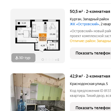
50,5 м² · 2-комнатная
Курган
,
Западный район
ЖК «Островский»
, 2 ква
«Островский» новый район на бульваре Солнечном Масштабный
проект комплексной зас
развивающемся районе К
Отличие: район: Западный
городище». На территор
с уникальными планиров
Показать телефон
3D-тур
+
5
42,9 м² · 2-комнатная
Краснодонская улица
,
5
Код предложения ID 8137
квартира. Тихий двор, вс
квартира в хорошем сост
жить.Изолированные ком
Показать телефон
установлены стеклопаке