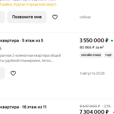
ургана, вблизи парка «Царёво
 район, Курган (городской округ).
ии комплекса запланированы жилые дома
ками,
Позвоните мне
сейчас
3 550 000
₽
 квартира · 5 этаж из 5
80 866 ₽ за м²
5
онлайн показ
торг
уратная 2-комнатная квартира общей
ты удобной планировки, легко
 так и для сдачи. Кухня 6,5 м.кв
альная, всё под рукой. Квартира
3 августа 2026
9 547 000
₽
–23%
 квартира · 16 этаж из 11
7 304 000
₽