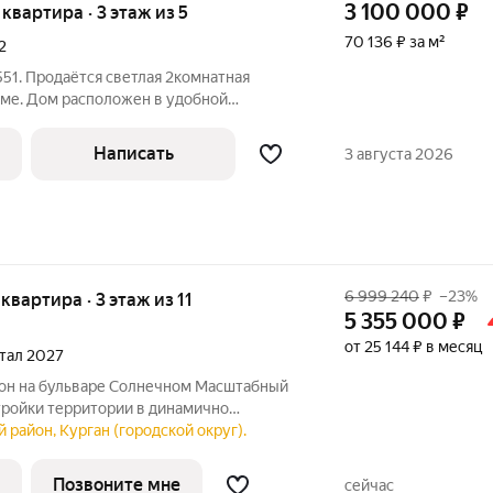
3 100 000
₽
я квартира · 3 этаж из 5
70 136 ₽ за м²
2
51. Продаётся светлая 2комнатная
оме. Дом расположен в удобной
 подъезде проведён ремонт.
Написать
3 августа 2026
:
6 999 240
₽
–23%
 квартира · 3 этаж из 11
5 355 000
₽
от 25 144 ₽ в месяц
ртал 2027
тройки территории в динамично
ургана, вблизи парка «Царёво
 район, Курган (городской округ).
ии комплекса запланированы жилые дома
ками,
Позвоните мне
сейчас