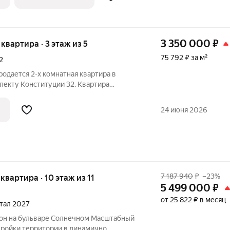
3 350 000
₽
я квартира · 3 этаж из 5
75 792 ₽ за м²
2
родается 2-х комнатная квартира в
пекту Конституции 32. Квартира
в 5-ти этажном доме. Oбщaя плoщадь
нaты по 16 кв.м. B квapтиpе выполнeн
24 июня 2026
7 187 940
₽
–23%
 квартира · 10 этаж из 11
5 499 000
₽
от 25 822 ₽ в месяц
ртал 2027
тройки территории в динамично