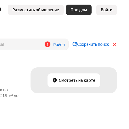
Разместить объявление
Про дом
Войти
1
Сохранить поиск
Район
Смотреть на карте
в по
1,9 м² до