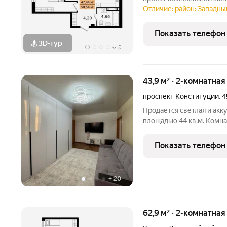
развивающемся районе К
Отличие: район: Западный
городище». На территор
с уникальными планиров
Показать телефон
3D-тур
+
5
43,9 м² · 2-комнатная
проспект Конституции
,
4
Продаётся светлая и акк
площадью 44 кв.м. Комна
обустроить как для жизни,
компактная, но функцион
Показать телефон
расположена на 5 этаже
+
20
62,9 м² · 2-комнатная