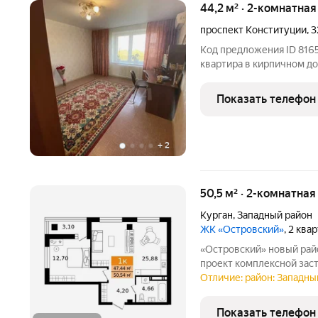
44,2 м² · 2-комнатна
проспект Конституции
,
3
Код предложения ID 8165
квартира в кирпичном д
инфраструктуре всё в шаговой доступности. Состояние: свежий
косметический ремонт, в
Показать телефон
Коммуникации и техника
+
2
50,5 м² · 2-комнатная
Курган
,
Западный район
ЖК «Островский»
, 2 ква
«Островский» новый район на бульваре Солнечном Масштабный
проект комплексной зас
развивающемся районе К
Отличие: район: Западный
городище». На территор
с уникальными планиров
Показать телефон