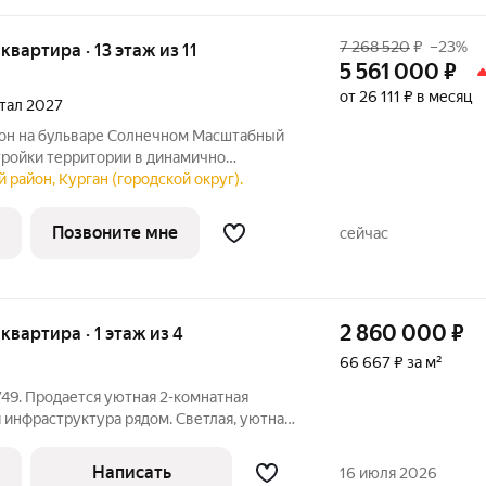
7 268 520
₽
–23%
 квартира · 13 этаж из 11
5 561 000
₽
от 26 111 ₽ в месяц
ртал 2027
тройки территории в динамично
ургана, вблизи парка «Царёво
 район, Курган (городской округ).
ии комплекса запланированы жилые дома
ками,
Позвоните мне
сейчас
2 860 000
₽
 квартира · 1 этаж из 4
66 667 ₽ за м²
49. Продается уютная 2-комнатная
я инфраструктура рядом. Светлая, уютная
оянии, можно заезжать и
наты, просторная прихожая,
Написать
16 июля 2026
ты, имеется