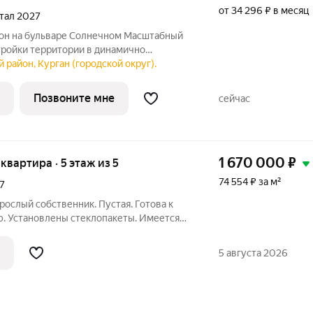
от 34 296 ₽ в месяц
ртал 2027
тройки территории в динамично
ургана, вблизи парка «Царёво
 район, Курган (городской округ).
ии комплекса запланированы жилые дома
ками,
Позвоните мне
сейчас
1 670 000
₽
 квартира · 5 этаж из 5
74 554 ₽ за м²
7
рослый собственник. Пустая. Готова к
. Установлены стеклопакеты. Имеется
5 августа 2026