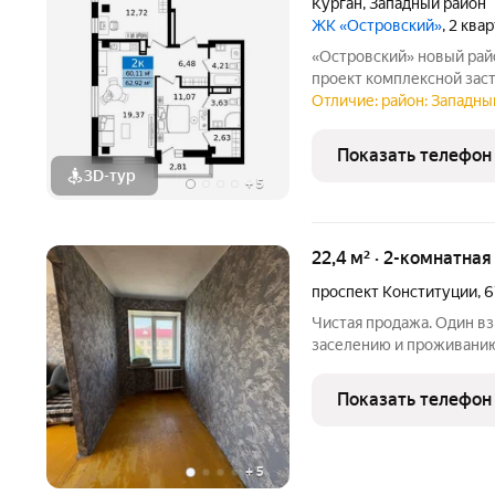
Курган
,
Западный район
ЖК «Островский»
, 2 ква
«Островский» новый район на бульваре Солнечном Масштабный
проект комплексной зас
развивающемся районе К
Отличие: район: Западный
городище». На территор
с уникальными планиров
Показать телефон
3D-тур
+
5
22,4 м² · 2-комнатная
проспект Конституции
,
6
Чистая продажа. Один вз
заселению и проживанию
душ.
Показать телефон
+
5