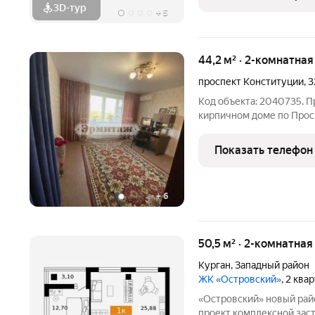
3D-тур
+
5
44,2 м² · 2-комнатна
проспект Конституции
,
3
Код объекта: 2040735. П
кирпичном доме по Прос
расположена на 3 этаже 
44.2м. Kухня 7.5м, 2-ком
Показать телефон
свежий косметический
+
6
50,5 м² · 2-комнатная
Курган
,
Западный район
ЖК «Островский»
, 2 ква
«Островский» новый район на бульваре Солнечном Масштабный
проект комплексной зас