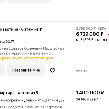
8 795 000
₽
–23%
 квартира · 6 этаж из 11
6 729 000
₽
от 31 595 ₽ в месяц
ртал 2027
тройки территории в динамично
ургана, вблизи парка «Царёво
 район, Курган (городской округ).
ии комплекса запланированы жилые дома
ками,
Позвоните мне
сейчас
1 400 000
₽
вартира · 4 этаж из 5
34 146 ₽ за м²
,
микрорайон Кулацкий
,
улица Глинки
,
22
23. Продается 2-комнатная квартира в