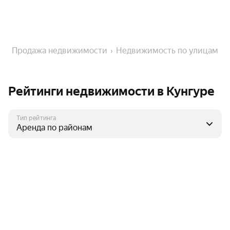
Продажа недвижимости
Недвижимость по улицам
Рейтинги недвижимости в Кунгуре
Тип рейтинга
Нет данных
Города-миллионники
Москва