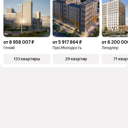
от 8 958 007 ₽
от 5 917 864 ₽
от 6 200 00
Гений
Про.Молодость
Лендлер
133 квартиры
29 квартир
71 ква