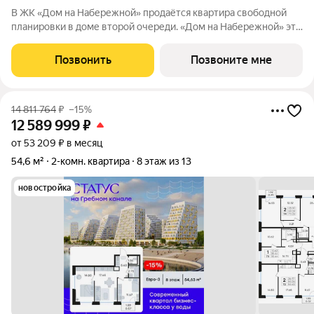
В ЖК «Дом на Набережной» продаётся квартира свободной
планировки в доме второй очереди. «Дом на Набережной» это
жилой комплекс бизнес-класса на улице Родионова, дважды
отмеченный архитектурной премией «Искусство строить».
Позвонить
Позвоните мне
Собственная благоустроенная
14 811 764
₽
–15%
12 589 999
₽
от 53 209 ₽ в месяц
54,6 м²
2-комн. квартира
8 этаж из 13
новостройка