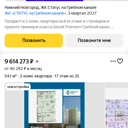
Нижний Новгород
,
ЖК Статус на Гребном канале
ЖК «СТАТУС на Гребном канале»
, 3 квартал 2027
Продается 2-комн. квартира на 8-м этаже в строящемся
проекте премиум-класса GloraX Premium Гребной канал.
Общая площадь лота составляет 54,63 кв. м, из которых 26,47
кв. м отведено под жилую и 17,65 кв. м под кухонную зону.
Позвонить
Позвоните мне
Номер квартиры - 72.
9 614 273
₽
от 40 292 ₽ в месяц
54,1 м²
2-комн. квартира
17 этаж из 25
новостройка