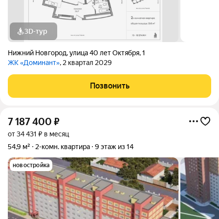
3D-тур
Нижний Новгород
,
улица 40 лет Октября
,
1
ЖК «Доминант»
, 2 квартал 2029
Позвонить
7 187 400
₽
от 34 431 ₽ в месяц
54,9 м²
2-комн. квартира
9 этаж из 14
новостройка