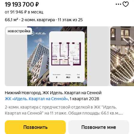
19 193 700
₽
от 91 946 ₽ в месяц
66,1 м²
2-комн. квартира
11 этаж из 25
новостройка
Нижний Новгород
,
ЖК Идель. Квартал на Сенной
ЖК «Идель. Квартал на Сенной»
, 1 квартал 2028
2-комн. квартира с предчистовой отделкой в ЖК "Идель.
Квартал на Сенной" на 11 этаже. Общая площадь: 66.1 кв.м.,
жилая: 25 кв.м., площадь просторной кухни-столовой: 19 кв.м.
Комнаты изолированные, все окна выходят на одну сторону. В
Позвонить
Позвоните мне
квартире два