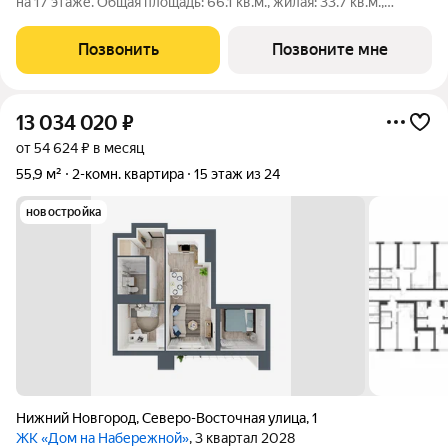
на 17 этаже. Общая площадь: 66.1 кв.м., жилая: 33.7 кв.м.,
площадь просторной кухни-столовой: 12.8 кв.м. Квартира -
распашонка, выxoдит oкнaми нa oбe cтopoны дoмa
Позвонить
Позвоните мне
oднoвpeмeннo, комнаты в
13 034 020
₽
от 54 624 ₽ в месяц
55,9 м²
2-комн. квартира
15 этаж из 24
новостройка
Нижний Новгород
,
Северо-Восточная улица
,
1
ЖК «Дом на Набережной»
, 3 квартал 2028