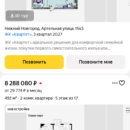
3D-тур
Нижний Новгород
,
Артельная улица
,
15к3
ЖК «Квартет»
, 3 квартал 2027
ЖК «Квартет» идеальное решение для комфортной семейной
жизни, покупки первого самостоятельного жилья или
безопасной инвестиции. В комплекс вошли четыре дома
комфорт-класса с эргономичными планировками, большим
Позвонить
Позвоните мне
выбором квартир и закрытым
8 288 080
₽
от 29 774 ₽ в месяц
49,1 м²
2-комн. квартира
5 этаж из 17
новостройка