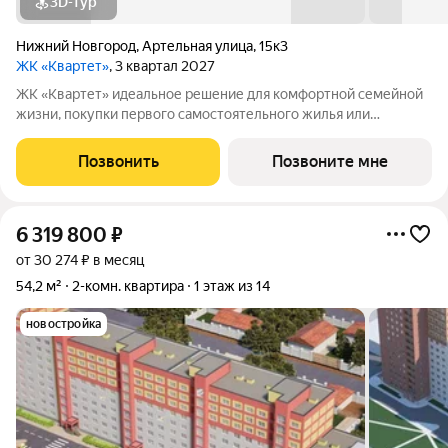
3D-тур
Нижний Новгород
,
Артельная улица
,
15к3
ЖК «Квартет»
, 3 квартал 2027
ЖК «Квартет» идеальное решение для комфортной семейной
жизни, покупки первого самостоятельного жилья или
безопасной инвестиции. В комплекс вошли четыре дома
комфорт-класса с эргономичными планировками, большим
Позвонить
Позвоните мне
выбором квартир и закрытым
6 319 800
₽
от 30 274 ₽ в месяц
54,2 м²
2-комн. квартира
1 этаж из 14
новостройка