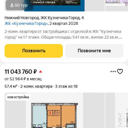
3D-тур
Нижний Новгород
,
ЖК Кузнечиха Город
,
4
ЖК «Кузнечиха Город»
, 2 квартал 2028
2-комн. квартира от застройщика с отделкой в ЖК "Кузнечиха
город" на 17 этаже. Общая площадь: 54.1 кв.м., жилая: 22 кв.м.,
площадь просторной кухни-столовой: 14.8 кв.м. Комнаты
изолированные, все окна выходят на одну сторону. В квартире
Позвонить
Позвоните мне
одна лоджия,
11 043 760
₽
от 52 964 ₽ в месяц
57,4 м²
2-комн. квартира
3 этаж из 18
новостройка