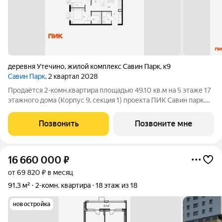
деревня Утечино
,
жилой комплекс Савин Парк
,
к9
Савин Парк
, 2 квартал 2028
Продаётся 2-комн.квартира площадью 49.10 кв.м на 5 этаже 17
этажного дома (Корпус 9, секция 1) проекта ПИК Савин парк.
Светлый просторный подъезд на уровне земли,
функциональная планировка, большие окна, с отделкой. Жилой
Позвонить
Позвоните мне
квартал «Савин парк»
16 660 000
₽
от 69 820 ₽ в месяц
91,3 м²
2-комн. квартира
18 этаж из 18
новостройка