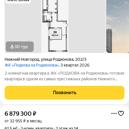
новостройка
3D-тур
Нижний Новгород
,
улица Родионова
,
202/3
ЖК «Подкова на Родионова»
, 3 квартал 2026
2-комнатная квартира в ЖК «ПОДКОВА на Родионова» готовая
квартира в одном из самых престижных районов Нижнего
Новгорода Ищете квартиру, в которую можно переехать сразу
после покупки, не ожидая окончания строительства? Обратите
Позвонить
внимание на ЖК
6 879 300
₽
от 32 955 ₽ в месяц
61,5 м²
2-комн. квартира
2 этаж из 14