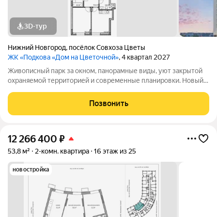
3D-тур
Нижний Новгород
,
посёлок Cовхоза Цветы
ЖК «Подкова «Дом на Цветочной»
, 4 квартал 2027
Живописный парк за окном, панорамные виды, уют закрытой
охраняемой территорией и современные планировки. Новый
Дом на Цветочной сочетает в себе всё, что так ценится в
современном жилье.Квартиры для жизниЭто не просто жильё,
Позвонить
а продуманная среда для
12 266 400
₽
53,8 м²
2-комн. квартира
16 этаж из 25
новостройка