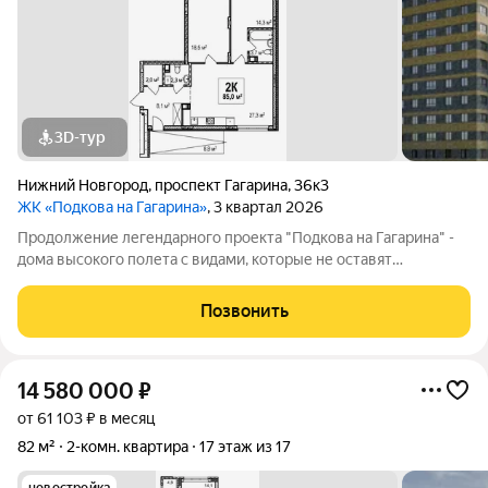
3D-тур
Нижний Новгород
,
проспект Гагарина
,
36к3
ЖК «Подкова на Гагарина»
, 3 квартал 2026
Продолжение легендарного проекта "Подкова на Гагарина" -
дома высокого полета с видами, которые не оставят
равнодушными. Местоположение - проспект Гагарина,
недалеко от университета им. Н.И. Лобачевского. Аллеи,
Позвонить
парки, велосипедные дорожки, лыжные
14 580 000
₽
от 61 103 ₽ в месяц
82 м²
2-комн. квартира
17 этаж из 17