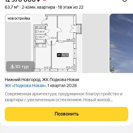
63,7 м²
2-комн. квартира
18 этаж из 22
новостройка
3D-тур
Нижний Новгород
,
ЖК Подкова Новая
ЖК «Подкова Новая»
, 1 квартал 2028
Современная архитектура, продуманное благоустройство и
квартиры с увеличенным остеклением. Новый жилой
комплекс появится на зеленом островке ул. Родионова, в 15
минутах езды от центра и всего в паре шагов от магазинов и
Позвонить
кафе.Премьерный дом «Подкова