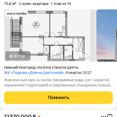
75,6 м²
2-комн. квартира
1 этаж из 14
новостройка
3D-тур
Нижний Новгород
,
посёлок Cовхоза Цветы
ЖК «Подкова «Дом на Цветочной»
, 4 квартал 2027
Живописный парк за окном, панорамные виды, уют закрытой
охраняемой территорией и современные планировки. Новый
Дом на Цветочной сочетает в себе всё, что так ценится в
современном жилье.Квартиры для жизниЭто не просто жильё,
Позвонить
а продуманная среда для
12 570 000
₽