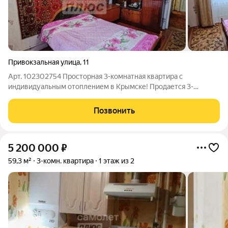
Привокзальная улица
,
11
Арт. 102302754 Просторная 3-комнатная квартира с
индивидуальным отоплением в Крымске! Продается 3-
комнатная квартира общей площадью 70 м на первом этаже
кирпичного дома в г. Крымске, Краснодарский край.
Позвонить
Пространство и уют: 3 изолированные комнаты
5 200 000
₽
59,3 м²
3-комн. квартира
1 этаж из 2