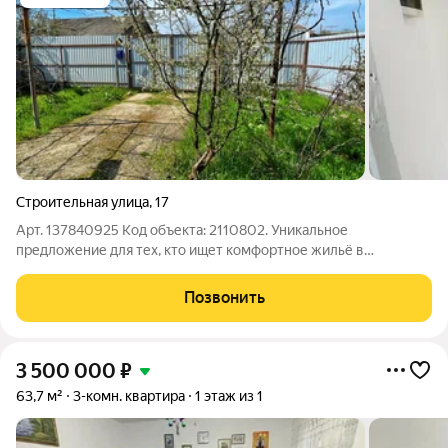
Строительная улица
,
17
Арт. 137840925 Код объекта: 2110802. Уникальное
предложение для тех, кто ищет комфортное жильё в
живописном районе! Продаётся трёхкомнатная квартира в
Крымске на улице Строительная. Квартира расположена на
Позвонить
первом этаже блочного дома. Общая площадь
3 500 000
₽
63,7 м²
3-комн. квартира
1 этаж из 1