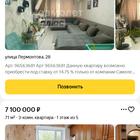
улица Лермонтова
,
28
Арт. 96563681 Арт 96563681 Данную квартиру возможно
приобрести под ставку от 14,75 % только от компании Самолет
плюс. Продаётся чистая, светлая, уютная 3-комнатная квартира
с современным ремонтом, в удобном районе города, всё в
Позвонить
шаговой доступности, с
7 100 000
₽
71 м²
3-комн. квартира
1 этаж из 5