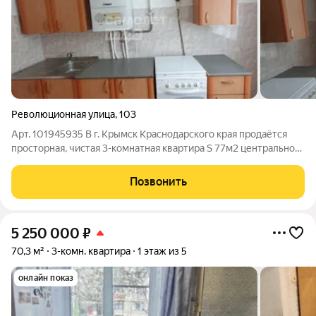
Революционная улица
,
103
Арт. 101945935 В г. Крымск Краснодарского края продаётся
просторная, чистая 3-комнатная квартира S 77м2 центральном
районе города с хорошо развитой инфраструктурой!
Преимущества дома: В шаговой доступности: Сетевые
Позвонить
магазины, Аптечные пункты, Школа
5 250 000
₽
70,3 м²
3-комн. квартира
1 этаж из 5
онлайн показ