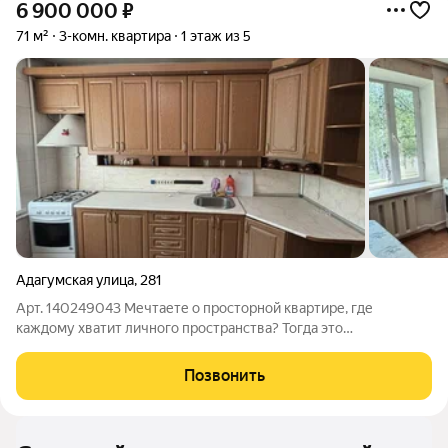
6 900 000
₽
71 м²
3-комн. квартира
1 этаж из 5
Адагумская улица
,
281
Арт. 140249043 Мечтаете о просторной квартире, где
каждому хватит личного пространства? Тогда это
предложение для вас! Продаётся уютная 3комнатная квартира
площадью 71 кв. м на первом этаже пятиэтажного дома. Все
Позвонить
комнаты изолированные идеально для