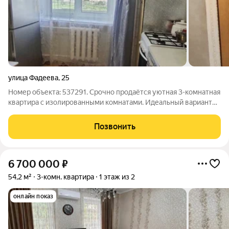
улица Фадеева
,
25
Номер объекта: 537291. Срочно продаётся уютная 3-комнатная
квартира с изолированными комнатами. Идеальный вариант
для семьи с детьми. Просторная, светлая кухня 9м. Раздельный
санузел. 2 застеклённые лоджии (одна из них с погребом). В
Позвонить
квартире есть
6 700 000
₽
54,2 м²
3-комн. квартира
1 этаж из 2
онлайн показ