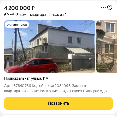
4 200 000
₽
69 м²
3-комн. квартира
1 этаж из 2
онлайн показ
Привокзальная улица
,
11А
Арт. 137840766 Код объекта: 2084098. Замечательная
квартира в живописном Крымске ждёт своих жильцов! Адрес:
Россия, Краснодарский край, Крымск, Привокзальная улица,
11А. Описание: Расположение: квартира расположена на
Позвонить
первом этаже двухэтажного дома.