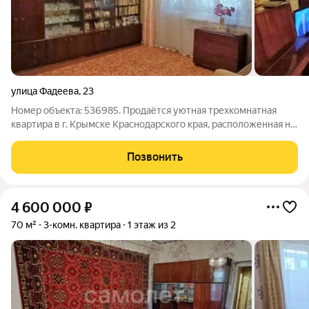
улица Фадеева
,
23
Номер объекта: 536985. Продаётся уютная трехкомнатная
квартира в г. Крымске Краснодарского края, расположенная на
первом этаже пятиэтажного дома. Общая площадь составляет
70.30 кв.м., включая просторную кухню площадью 8 кв.м. Эта
Позвонить
квартира идеальна
4 600 000
₽
70 м²
3-комн. квартира
1 этаж из 2