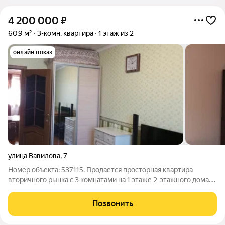
4 200 000
₽
60,9 м²
3-комн. квартира
1 этаж из 2
онлайн показ
улица Вавилова
,
7
Номер объекта: 537115. Продается просторная квартира
вторичного рынка с 3 комнатами на 1 этаже 2-этажного дома.
Общая площадь составляет 60.90 кв.м., при этом кухня имеет
площадь 7.1 кв.м. Этот вариант идеально подходит для тех,
Позвонить
кому важен комфорт и