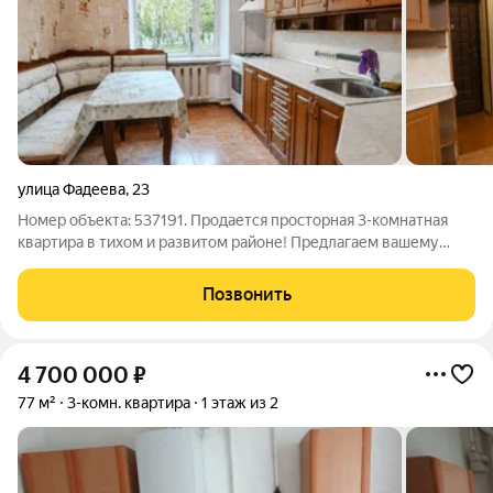
улица Фадеева
,
23
Номер объекта: 537191. Продается просторная 3-комнатная
квартира в тихом и развитом районе! Предлагаем вашему
вниманию уютную трехкомнатную квартиру общей площадью
71 кв. м. Это отличный вариант для семьи, которая ценит
Позвонить
комфорт, удобную планировку и
4 700 000
₽
77 м²
3-комн. квартира
1 этаж из 2