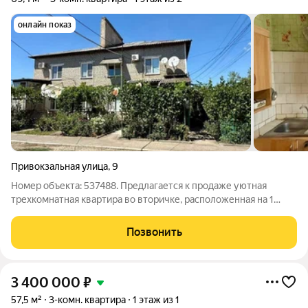
онлайн показ
Привокзальная улица
,
9
Номер объекта: 537488. Предлагается к продаже уютная
трехкомнатная квартира во вторичке, расположенная на 1
этаже 2-этажного кирпичного дома. Общая площадь квартиры
составляет 69.40 кв.м., кухня - 8.2 кв.м. В квартире выполнен
Позвонить
стандартный ремонт, что
3 400 000
₽
57,5 м²
3-комн. квартира
1 этаж из 1