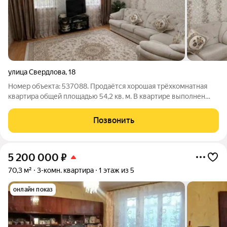
улица Свердлова
,
18
Номер объекта: 537088. Продаётся хорошая трёхкомнатная
квартира общей площадью 54,2 кв. м. В квартире выполнен
качественный ремонт, что позволяет заехать и жить без
дополнительных вложений. Отопление в квартире
Позвонить
обеспечивают две газовые
5 200 000
₽
70,3 м²
3-комн. квартира
1 этаж из 5
онлайн показ