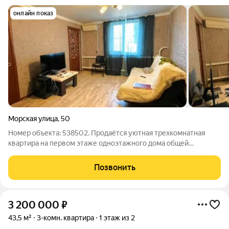
онлайн показ
Морская улица
,
50
Номер объекта: 538502. Продаётся уютная трехкомнатная
квартира на первом этаже одноэтажного дома общей
площадью 57.50 кв.м. Для тех, кому важен комфорт и удобство
- это отличный выбор! Есть свой участок земли и сарай для
Позвонить
хранения чего либо.Квартира
3 200 000
₽
43,5 м²
3-комн. квартира
1 этаж из 2