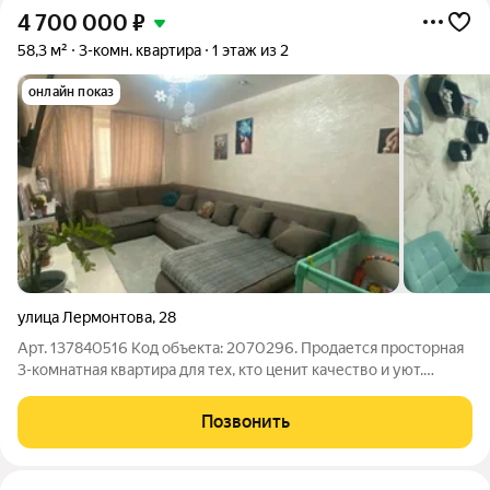
4 700 000
₽
58,3 м²
3-комн. квартира
1 этаж из 2
онлайн показ
улица Лермонтова
,
28
Арт. 137840516 Код объекта: 2070296. Продается просторная
3-комнатная квартира для тех, кто ценит качество и уют.
Ремонт из дорогостоящих и износостойких материалов.
Состояние идеальное, можно заезжать сразу после сделки!
Позвонить
Главные преимущества