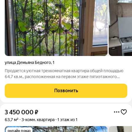
улица Демьяна Бедного
,
1
Продается уютная трехкомнатная квартира общей площадью
64.7 кв.м., расположенная на первом этаже пятиэтажного
кирпичного дома 1999 года постройки. Дом находится в самом
центре города Крымска, но в тихом, спокойном месте, на улице
Позвонить
Демьяна Бедного 1,
3 450 000
₽
63,7 м²
3-комн. квартира
1 этаж из 1
онлайн показ