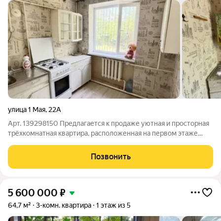
улица 1 Мая
,
22А
Арт. 139298150 Предлагается к продаже уютная и просторная
трёхкомнатная квартира, расположенная на первом этаже
двухэтажного дома в спокойном и зелёном районе. Это
идеальное решение для тех, кто ищет комфортное жильё без
Позвонить
лишних лестниц, с собственным
5 600 000
₽
64,7 м²
3-комн. квартира
1 этаж из 5