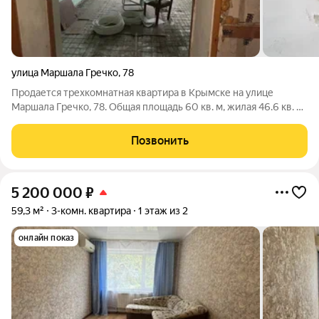
улица Маршала Гречко
,
78
Продается трехкомнатная квартира в Крымске на улице
Маршала Гречко, 78. Общая площадь 60 кв. м, жилая 46.6 кв. м.
Квартира расположена на первом этаже пятиэтажного
кирпичного дома 1972 года постройки. Высота потолков 2.7
Позвонить
метра. Квартира без
5 200 000
₽
59,3 м²
3-комн. квартира
1 этаж из 2
онлайн показ