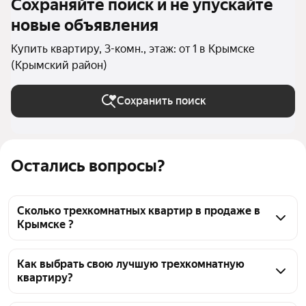
Сохраняйте поиск и не упускайте
новые объявления
Купить квартиру, 3-комн., этаж: от 1 в Крымске
(Крымский район)
Сохранить поиск
Остались вопросы?
Сколько трехкомнатных квартир в продаже в
Крымске ?
На Яндекс Недвижимости в продаже в Крымске 36 
трехкомнатных квартир, из них 2 объявления от 
Как выбрать свою лучшую трехкомнатную
квартиру?
собственников, 33 объявления от агентств, 1 
объявление от застройщиков
Чтобы купить 3-комнатную квартиру на первом 