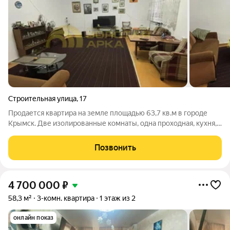
Строительная улица
,
17
Продается квартира на земле площадью 63,7 кв.м в городе
Крымск. Две изолированные комнаты, одна проходная, кухня,
санузел. Новая проводка, автономное отопление, котел,
пятикамерные окна, теплые полы в ванной, новый газовый
Позвонить
счетчик, проведен
4 700 000
₽
58,3 м²
3-комн. квартира
1 этаж из 2
онлайн показ