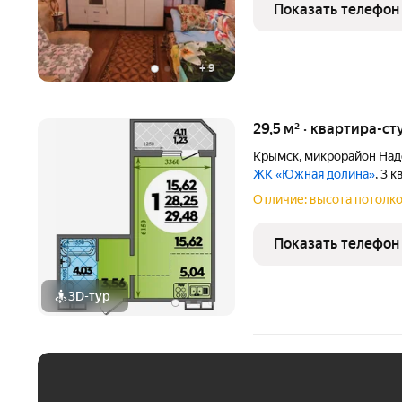
фонтанами и качелями. Т
Показать телефон
квартире 1 жилая комнат
+
9
29,5 м² · квартира-ст
Крымск
,
микрорайон На
ЖК «Южная долина»
, 3 
Отличие: высота потолко
Показать телефон
3D-тур
ЕЖЕМЕСЯЧНЫЙ ПЛАТЁ