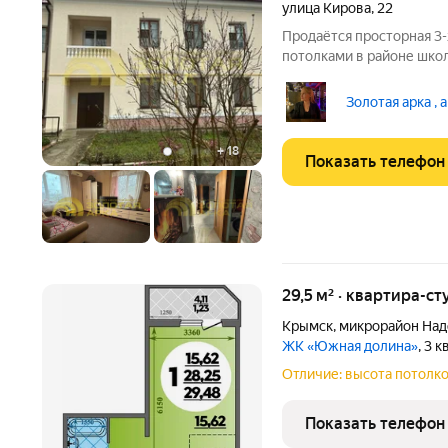
улица Кирова
,
22
Продаётся просторная 3-
потолками в районе школ
В квартире установлены 
колонка на воду. Кабель
Золотая арка , 
остается, есть
+
18
Показать телефон
29,5 м² · квартира-ст
Крымск
,
микрорайон На
ЖК «Южная долина»
, 3 
Отличие: высота потолко
Показать телефон