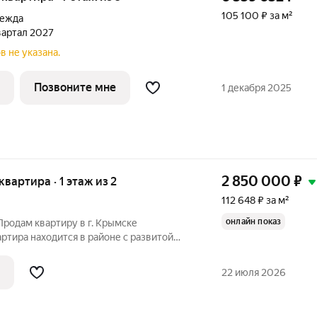
105 100 ₽ за м²
дежда
квартал 2027
в не указана.
Позвоните мне
1 декабря 2025
2 850 000
₽
 квартира · 1 этаж из 2
112 648 ₽ за м²
онлайн показ
Продам квартиру в г. Крымске
артира находится в районе с развитой
 с домом расположены школа, 2 детских
 парк. Удобное транспортное сообщение
22 июля 2026