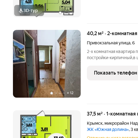
3D-тур
40,2 м² · 2-комнатна
Привокзальная улица
,
6
2-х комнатная квартира 
постройки-кирпичный,в 
№2,СОШ №20,остановка 
центра города 7 минут е
Показать телефон
просторная
+
12
37,5 м² · 1-комнатная
Крымск
,
микрорайон На
ЖК «Южная долина»
, 3 