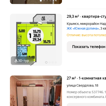
+
4
29,3 м² · квартира-ст
Крымск
,
микрорайон На
ЖК «Южная долина»
, 3 
Отличие: высота потолко
Показать телефон
3D-тур
27 м² · 1-комнатная к
улица Свердлова
,
18
Номер объекта: 537746. 
консервного комбината.
техникум, ФОК и 24 школа