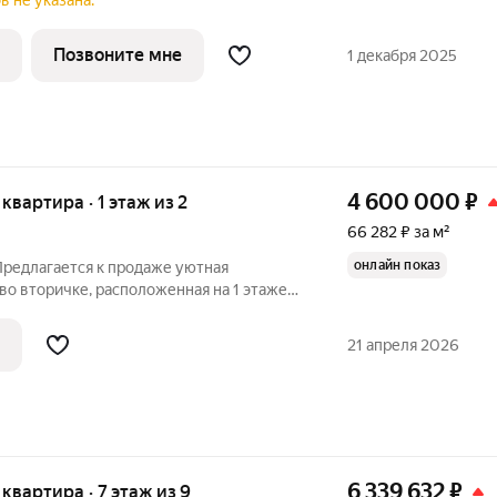
в не указана.
Позвоните мне
1 декабря 2025
4 600 000
₽
 квартира · 1 этаж из 2
66 282 ₽ за м²
онлайн показ
Предлагается к продаже уютная
во вторичке, расположенная на 1 этаже
дома. Общая площадь квартиры
ухня - 8.2 кв.м. В квартире выполнен
21 апреля 2026
6 339 632
₽
я квартира · 7 этаж из 9