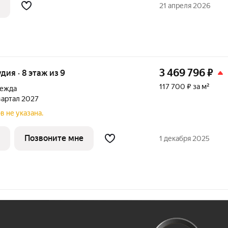
ихий, уютный семейный район. В
21 апреля 2026
а, санузел
3 469 796
₽
удия · 8 этаж из 9
117 700 ₽ за м²
дежда
квартал 2027
в не указана.
Позвоните мне
1 декабря 2025
Ж