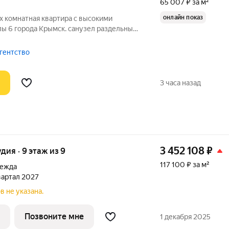
65 007 ₽ за м²
онлайн показ
х комнатная квартира с высокими
ы 6 города Крымск. санузел раздельный.
окна МПО, сделан ремонт. Газовая
ное ТВ и интернет. частично мебель
агентство
3 часа назад
3 452 108
₽
удия · 9 этаж из 9
117 100 ₽ за м²
дежда
квартал 2027
в не указана.
Позвоните мне
1 декабря 2025