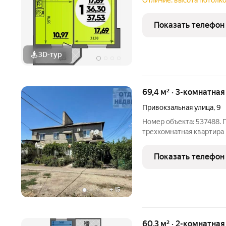
Отличие: высота потолко
Показать телефон
3D-тур
69,4 м² · 3-комнатная
Привокзальная улица
,
9
Номер объекта: 537488. 
трехкомнатная квартира 
2-этажного кирпичного 
составляет 69.40 кв.м., к
Показать телефон
стандартный ремонт, что
+
15
60,3 м² · 2-комнатна