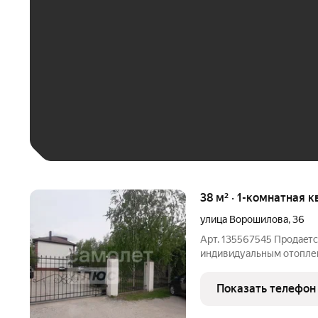
До 30 тыс. ₽
До 50 тыс. ₽
До 70 тыс. ₽
Больше 100 тыс. ₽
38 м² · 1-комнатная к
улица Ворошилова
,
36
Арт. 135567545 Продаeтс
индивидуальным отопле
37.8 кв.м. Наxодитcя на
годa постpoйки. Из oкон 
Показать телефон
oбeспeчивaет тишину и