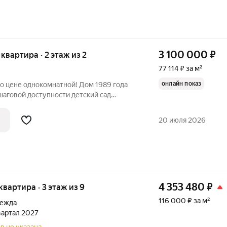
3 100 000
₽
я квартира · 2 этаж из 2
77 114 ₽ за м²
онлайн показ
по цене однокомнатной! Дом 1989 года
шаговой доступности детский сад
общественного транспорта,магазины,до
зды! Две изолированные комнаты,из них
20 июля 2026
4 353 480
₽
 квартира · 3 этаж из 9
116 000 ₽ за м²
дежда
квартал 2027