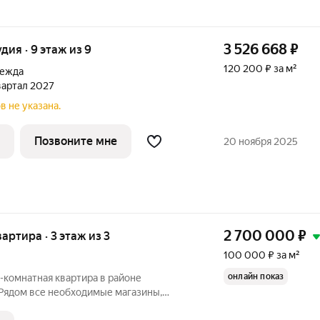
3 526 668
₽
удия · 9 этаж из 9
120 200 ₽ за м²
дежда
квартал 2027
в не указана.
Позвоните мне
20 ноября 2025
2 700 000
₽
вартира · 3 этаж из 3
100 000 ₽ за м²
онлайн показ
1-комнатная квартира в районе
 Рядом все необходимые магазины,
, а также сквер для прогулок с