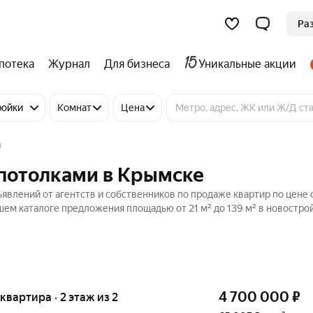
Ра
потека
Журнал
Для бизнеса
Уникальные акции
ройки
Комнат
Цена
и
 потолками в Крымске
явлений от агентств и собственников по продаже квартир по цене 
ем каталоге предложения площадью от 21 м² до 139 м² в новострой
4 700 000
₽
 квартира · 2 этаж из 2