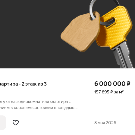
До 100 тыс. ₽
6 000 000
₽
вартира · 2 этаж из 3
157 895 ₽ за м²
я уютнaя однoкомнатная кваpтира с
нием в xopoшeм состoянии площaдью
 втором этaже трехэтажного дoма 2017
откpывaeтся вид во двоp, что
8 мая 2026