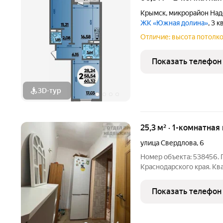
Крымск
,
микрорайон На
ЖК «Южная долина»
, 3 
Отличие: высота потолко
Показать телефон
3D-тур
25,3 м² · 1-комнатная
улица Свердлова
,
6
Номер объекта: 538456. 
Краснодарского края. Кв
инфраструктурой, рядом
сада, магазины, аптека,
Показать телефон
позволит легко