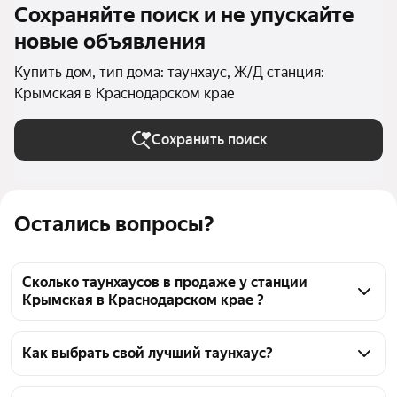
Сохраняйте поиск и не упускайте
новые объявления
Купить дом, тип дома: таунхаус, Ж/Д станция:
Крымская в Краснодарском крае
Сохранить поиск
Остались вопросы?
Сколько таунхаусов в продаже у станции
Крымская в Краснодарском крае ?
На Яндекс Недвижимости в продаже у станции 
Крымская в Краснодарском крае 34 таунхауса, из 
Как выбрать свой лучший таунхаус?
них 1 объявление от собственников, 31 объявление 
Чтобы купить таунхаус у станции Крымская, 
от агентств, 2 объявления от застройщиков