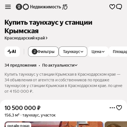
Купить таунхаус у станции
Крымская
Краснодарский край
AI
Фильтры
Таунхаус
Цена
Площа
2
34 предложения
•
по актуальности
Купить таунхаус у станции Крымская в Краснодарском крае —
34 объявления от агентств и собственников по продаже
таунхаусов у станции Крымская в Краснодарском крае. по цене
от 4 150 000 ₽.
10 500 000
₽
156,3 м²
таунхаус, участок
онлайн показ