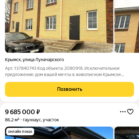
Крымск
,
улица Луначарского
Арт. 137840743 Код объекта: 2080918. Исключительное
предложение: дом вашей мечты в живописном Крымске
Почему стоит выбрать этот дом? - Выгодная цена: идеальное
соотношение цены и качества. Это предложение не останется
Позвонить
без внимания! - Удобное
9 685 000
₽
86,2 м²
таунхаус, участок
онлайн показ