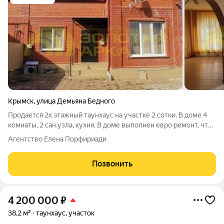
Крымск
,
улица Демьяна Бедного
Продается 2х этажный таунхаус на участке 2 сотки. В доме 4
комнаты, 2 сан.узла, кухня. В доме выполнен евро ремонт, что
позволяет завезти свою мебель и жить! Коммуникации все
Агентство Елена Порфириади
централизованные. Дом расположен в центре города,
соответственно вся
Позвонить
4 200 000
₽
38,2 м²
таунхаус, участок