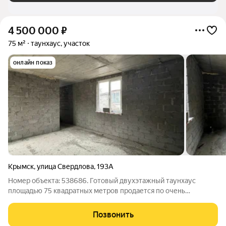
4 500 000
₽
75 м²
таунхаус, участок
онлайн показ
Крымск
,
улица Свердлова
,
193А
Номер объекта: 538686. Готовый двухэтажный таунхаус
площадью 75 квадратных метров продается по очень
экономичной цене это редкая возможность получить
собственное жилье без лишних переплат. Объект уже имеет
Позвонить
чистовую отделку, но пока не оборудован