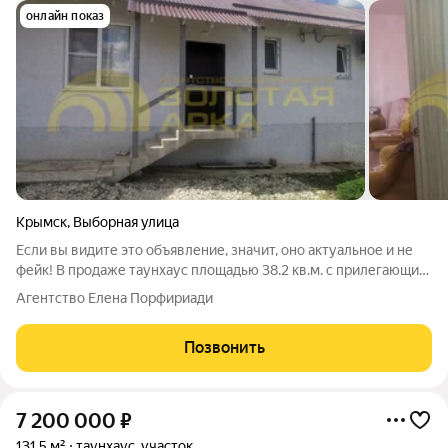
онлайн показ
Крымск
,
Выборная улица
Если вы видите это объявление, значит, оно актуальное и не
фейк! В продаже таунхаус площадью 38.2 кв.м. с прилегающим
участком 231 кв.м. Комната - 18,1 кв.м. Кухня - 11,7 кв.м.
Агентство Елена Порфириади
Совмещенный сан. узел - 4,6 кв.м. Коммуникации все
централизованные. Цена
Позвонить
7 200 000
₽
131,5 м²
таунхаус, участок