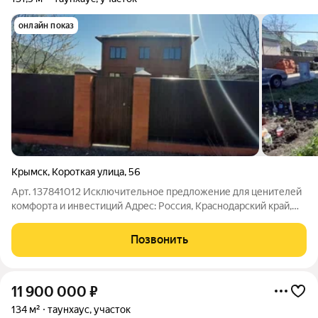
онлайн показ
Крымск
,
Короткая улица
,
56
Арт. 137841012 Исключительное предложение для ценителей
комфорта и инвестиций Адрес: Россия, Краснодарский край,
Крымск, Короткая улица. Описание: Цена: наша квартира это
выгодное предложение на рынке недвижимости. Выгодная
Позвонить
стоимость делает этот
11 900 000
₽
134 м²
таунхаус, участок