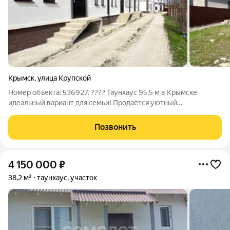
Крымск
,
улица Крупской
Номер объекта: 536927. ???? Таунхаус 95,5 м в Крымске
идеальный вариант для семьи! Продаётся уютный
двухэтажный таунхаус в городе Крымск Краснодарского края.
Отличное сочетание цены, качества и комфорта подходит под
Позвонить
семейную ипотеку ???? Площадь:
4 150 000
₽
38,2 м²
таунхаус, участок