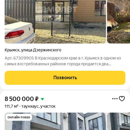
Крымск
,
улица Дзержинского
Арт. 67309905 В Краснодарском крае в г. Крымск в одном из
самых востребованных районов города продается два
таунхауса . Площадь каждого 120м2. на участке по 2сотки. В
доме на первом этаже большая кухня -гостиная, санузел. На
Позвонить
втором этаже две
8 500 000
₽
111,7 м²
таунхаус, участок
онлайн показ