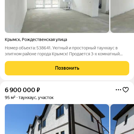
Крымск
,
Рождественская улица
Номер объекта: 538641. Уютный и просторный таунхаус в
элитном районе города Крымск! Продается 3-х комнатный
двухэтажный дом площадью 137.3 кв.м. Сейчас в доме
проводится чистовая отделка, остается возможность
Позвонить
осуществить ремонт по своему вкусу и
6 900 000
₽
95 м²
таунхаус, участок