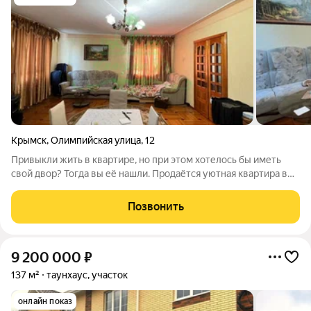
Крымск
,
Олимпийская улица
,
12
Привыкли жить в квартире, но при этом хотелось бы иметь
свой двор? Тогда вы её нашли. Продаётся уютная квартира в
таунхаусе с собственным двориком в городе Крымске
Краснодарского края. В квартире просторная кухня, спальня и
Позвонить
большой зал с лоджией.
9 200 000
₽
137 м²
таунхаус, участок
онлайн показ