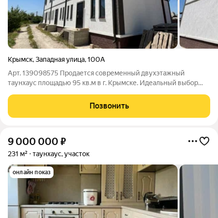
Крымск
,
Западная улица
,
100А
Арт. 139098575 Продается современный двухэтажный
таунхаус площадью 95 кв.м в г. Крымске. Идеальный выбор
для тех, кто ценит комфорт квартиры и преимущества
частного дома. Планировка и интерьер: 1 этаж: Просторная
Позвонить
кухня-гостиная сердце дома, с
9 000 000
₽
231 м²
таунхаус, участок
онлайн показ