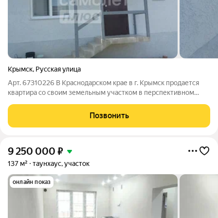
Крымск
,
Русская улица
Арт. 67310226 В Краснодарском крае в г. Крымск продается
квартира со своим земельным участком в перспективном
быстроразвивающемся районе города.Данную квартиру
можно приобрести в ипотеку по субсидированной % ставке от
Позвонить
11.5% годовых только в компании
9 250 000
₽
137 м²
таунхаус, участок
онлайн показ