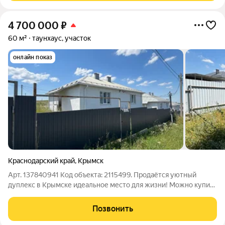
4 700 000
₽
60 м²
таунхаус, участок
онлайн показ
Краснодарский край
,
Крымск
Арт. 137840941 Код объекта: 2115499. Продаётся уютный
дуплекс в Крымске идеальное место для жизни! Можно купить
по семейной ипотеке. Описание: Цена: выгодное предложение
на рынке недвижимости! Расположение: дом находится в
Позвонить
живописном районе Крымска,