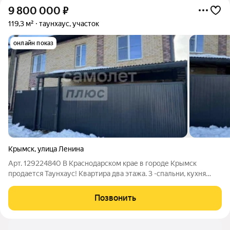
9 800 000
₽
119,3 м²
таунхаус, участок
онлайн показ
Крымск
,
улица Ленина
Арт. 129224840 В Краснодарском крае в городе Крымск
продaетcя Таунхаус! Квaртиpа двa этажа. 3 -спальни, кухня
гостиная, 2 санузлa. Площадь 119.3м2, на участке 2.1 сотки. На
первом этаже большая кухня гостиная, сан. узел. На втором
Позвонить
этаже 3-спальни и