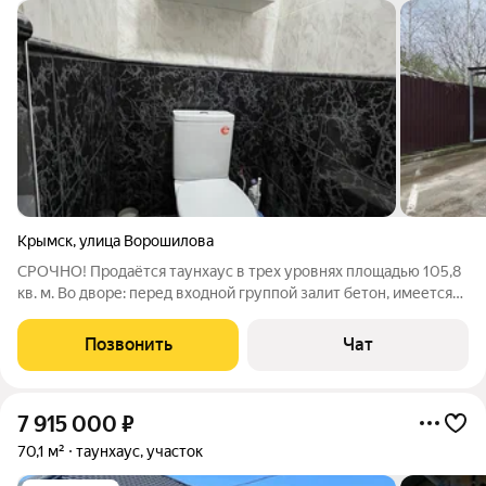
Крымск
,
улица Ворошилова
СРОЧНО! Продаётся таунхаус в трех уровнях площадью 105,8
кв. м. Во дворе: перед входной группой залит бетон, имеется
навес, парковочные места для 2-3 машин. На заднем дворе
выложена уличная плитка. Дом блочный обложен кирпичом.
Позвонить
Чат
Есть ухоженный огород
7 915 000
₽
70,1 м²
таунхаус, участок