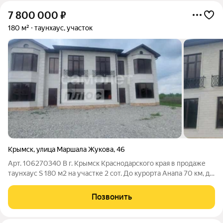
7 800 000
₽
180 м²
таунхаус, участок
Крымск
,
улица Маршала Жукова
,
46
Арт. 106270340 В г. Крымск Краснодарского края в продаже
таунхаус S 180 м2 на участке 2 сот. До курорта Анапа 70 км, до
Новороссийска 40 км. Развитая инфраструктура, в шаговой
доступности: -Сетевые магазины, -Аптечные пункты, -Школа
Позвонить
№3, 20 -Детский