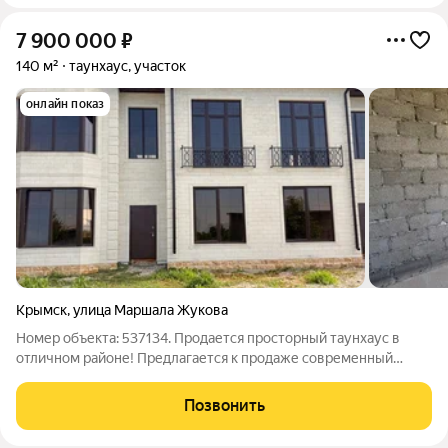
7 900 000
₽
140 м²
таунхаус, участок
онлайн показ
Крымск
,
улица Маршала Жукова
Номер объекта: 537134. Продается просторный таунхаус в
отличном районе! Предлагается к продаже современный
таунхаус общей площадью 140 кв.м с дополнительной
мансардой 40 кв.м. Характеристики дома: Дом построен из
Позвонить
качественного пеноблока. Фасад