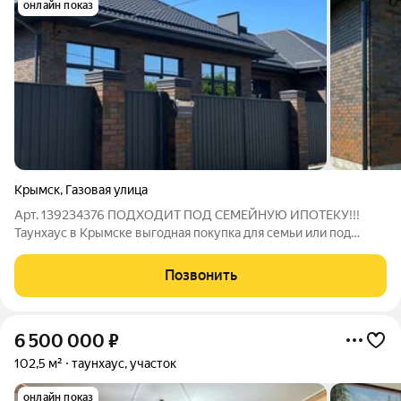
онлайн показ
Крымск
,
Газовая улица
Арт. 139234376 ПОДХОДИТ ПОД СЕМЕЙНУЮ ИПОТЕКУ!!!
Таунхаус в Крымске выгодная покупка для семьи или под
сдачу: кирпичный дом 2026 года, просторная планировка и все
городские коммуникации. Предлагается к продаже таунхаус
Позвонить
площадью 70,1 м (жилая 28,4 м)
6 500 000
₽
102,5 м²
таунхаус, участок
онлайн показ