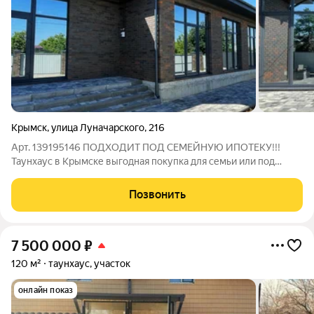
Крымск
,
улица Луначарского
,
216
Арт. 139195146 ПОДХОДИТ ПОД СЕМЕЙНУЮ ИПОТЕКУ!!!
Таунхаус в Крымске выгодная покупка для семьи или под
сдачу: кирпичный дом 2026 года, просторная планировка и все
городские коммуникации. Предлагается к продаже таунхаус
Позвонить
площадью 86,2 м (жилая 26,4 м)
7 500 000
₽
120 м²
таунхаус, участок
онлайн показ