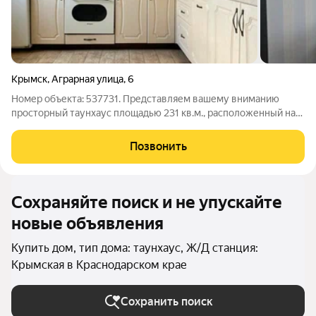
Крымск
,
Аграрная улица
,
6
Номер объекта: 537731. Представляем вашему вниманию
просторный таунхаус площадью 231 кв.м., расположенный на
участке 4,5 сот в живописном районе города Крымск .
Таунхаус 2011 года постройки, в трех уровнях. На первом
Позвонить
этаже - капитальный гараж. На
Сохраняйте поиск и не упускайте
новые объявления
Купить дом, тип дома: таунхаус, Ж/Д станция:
Крымская в Краснодарском крае
Сохранить поиск