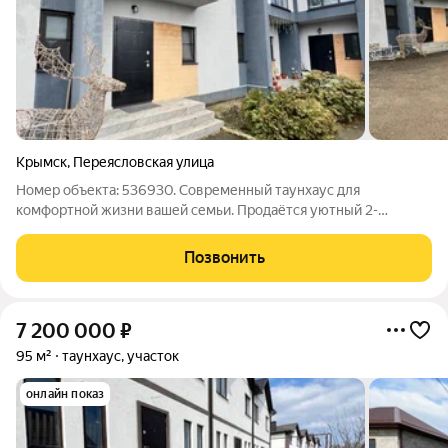
Крымск
,
Переясловская улица
Номер объекта: 536930. Современный таунхаус для
комфортной жизни вашей семьи. Продаётся уютный 2-
этажный таунхаус общей площадью 111,7 м на участке 1,43
сотки отличный вариант для тех, кто мечтает о собственном
Позвонить
доме с городским комфортом. Планировка
7 200 000
₽
95 м²
таунхаус, участок
онлайн показ