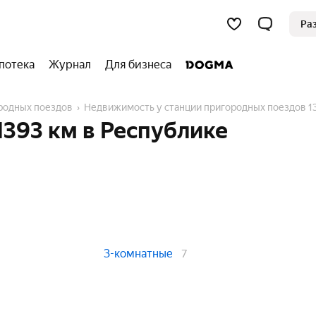
Ра
потека
Журнал
Для бизнеса
ородных поездов
Недвижимость у станции пригородных поездов 1
1393 км в Республике
3-комнатные
7