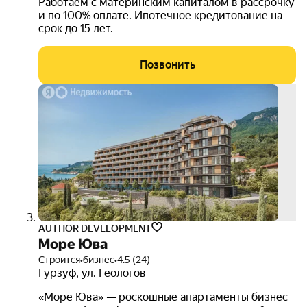
Работаем с материнским капиталом в рассрочку
и по 100% оплате. Ипотечное кредитование на
срок до 15 лет.
Позвонить
AUTHOR DEVELOPMENT
Море Юва
Строится
•
бизнес
•
4.5 (24)
Гурзуф
,
ул. Геологов
«Море Юва» — роскошные апартаменты бизнес-