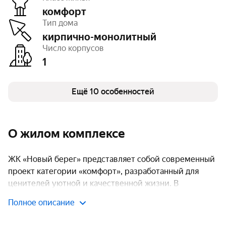
комфорт
Этажность
3
Тип дома
Высота потолков
2,7 м
Паркинг, машиноместа
открытый – 28
кирпично-монолитный
Тип договора
ДКП
Число корпусов
Очереди
1
1
Число квартир
36
Кладовые
есть
Безбарьерная среда
есть
Детская площадка
Ещё 10 особенностей
есть
Спортивная площадка
есть
О жилом комплексе
ЖК «Новый берег» представляет собой современный
проект категории «комфорт», разработанный для
ценителей уютной и качественной жизни. В
ассортименте ЖК «Новый берег» представлены
Полное описание
одно-, двух- и трехкомнатные апартаменты,
подходящие как для одиночного проживания, так и