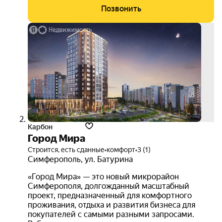
Позвонить
семе
ипот
от 3.
3D-
тур
Карбон
Город Мира
Строится, есть сданные
•
комфорт
•
3 (1)
Симферополь
,
ул. Батурина
«Город Мира» — это новый микрорайон
Симферополя, долгожданный масштабный
проект, предназначенный для комфортного
проживания, отдыха и развития бизнеса для
покупателей с самыми разными запросами.