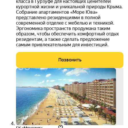
класса в Гурзуфе для настоящих ценителей
курортной жизни и уникальной природы Крыма.
Собрание апартаментов «Море Юва»
представлено резиденциями в полной
современной отделке с мебелью и техникой.
Эргономика пространств продумана таким
образом, чтобы обеспечить комфортный отдых
резидентам, а также сделать предложение
самым привлекательным для инвестиций.
Позвонить
старт
прод
Блок 
3D-
тур