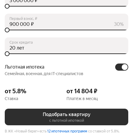
₽
Первый взнос, ₽
₽
30%
Срок кредита
лет
Льготная ипотека
Семейная, военная, для IT-специалистов
от 5.8%
от 14 804 ₽
Ставка
Платёж в месяц
Подобрать квартиру
с льготной ипотекой
В ЖК «Новый берег» есть
12 ипотечных программ
со ставкой от 5.8%.