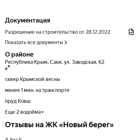
Дополнительные удобства включают автономное
поквартирное отопление, кладовые помещения и
Документация
специально обустроенные зоны отдыха, что в
совокупности создает оптимальные условия для
Разрешение на строительство от 28.12.2022
комфортного проживания.
Показать все документы
Архитектура
О районе
Республика Крым
,
Саки
,
ул. Заводская
,
62
Здание возведено по монолитно-каркасной
технологии с использованием газобетона и
сквер Крымской весны
керамических блоков для заполнения, что
гарантирует долговечность и надежность
менее 1 мин. на транспорте
конструкции. Внешняя отделка включает утепление
пруд Ковш
минеральной ватой толщиной 100 мм с
последующим нанесением декоративной штукатурки
Еще 2 водоёма
типа «короед», что не только эстетически
Отзывы на ЖК «Новый берег»
привлекательно, но и обеспечивает дополнительную
защиту от неблагоприятных факторов внешней
4.3
из 5