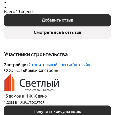
проектов. При выборе данного жилого комплекса
можно рассчитывать на высокий уровень
Всего 19 оценок
строительного исполнения и внимательное
Добавить отзыв
отношение к деталям.
Смотреть все 5 отзывов
Участники строительства
Застройщик
Строительный союз «Светлый»
ООО «СЗ «Крым-Капстрой»
15 домов в 11 ЖК
Сдано
1 дом в 1 ЖК
Строятся
Получить консультацию