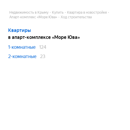
Недвижимость в Крыму
Купить
Квартира в новостройке
Апарт-комплекс «Море Юва»
Ход строительства
Квартиры
в апарт-комплексе «Море Юва»
1-комнатные
124
2-комнатные
23