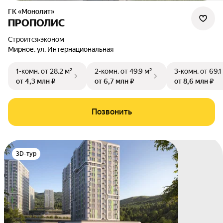
ГК «Монолит»
ПРОПОЛИС
Строится
•
эконом
Мирное
,
ул. Интернациональная
1-комн.
от 28,2 м²
2-комн.
от 49,9 м²
3-комн.
от 69,1
от 4,3 млн ₽
от 6,7 млн ₽
от 8,6 млн ₽
Позвонить
3D-тур