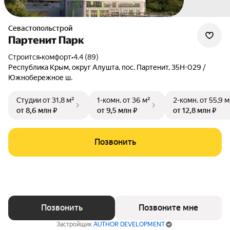
Севастопольстрой
Партенит Парк
Строится
•
комфорт
•
4.4 (89)
Республика Крым
,
округ Алушта
,
пос. Партенит
,
35Н-029 /
Южнобережное ш.
Студии
от 31,8 м²
1-комн.
от 36 м²
2-комн.
от 55,9 м
от 8,6 млн ₽
от 9,5 млн ₽
от 12,8 млн ₽
Позвонить
Позвонить
Позвоните мне
Застройщик
AUTHOR DEVELOPMENT