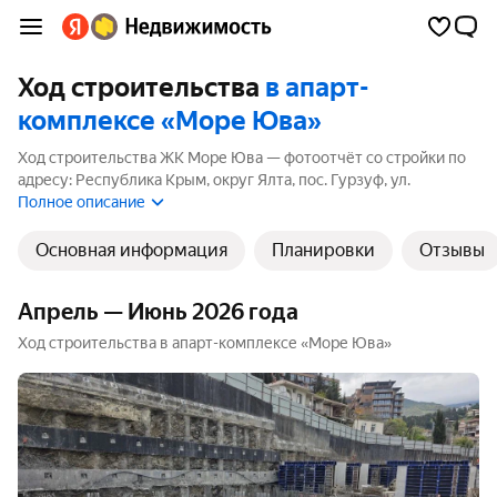
Ход строительства
в апарт-
комплексе «Море Юва»
Ход строительства ЖК Море Юва — фотоотчёт со стройки по
адресу: Республика Крым, округ Ялта, пос. Гурзуф, ул.
Геологов. В ЖК 1 корпус, 1 из них ещё строится. Ближайший
Полное описание
срок сдачи — 2 квартал 2028 года.
Основная информация
Планировки
Отзывы
Апрель — Июнь 2026 года
Ход строительства в апарт-комплексе «Море Юва»