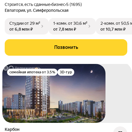
Строится, есть сданные
•
бизнес
•
5 (1695)
Евпатория
,
ул. Симферопольская
Студии
от 29 м²
1-комн.
от 30,6 м²
2-комн.
от 50,5 
от 6,8 млн ₽
от 7,8 млн ₽
от 10,7 млн ₽
Позвонить
семейная ипотека от 3.5%
3D-тур
Карбон