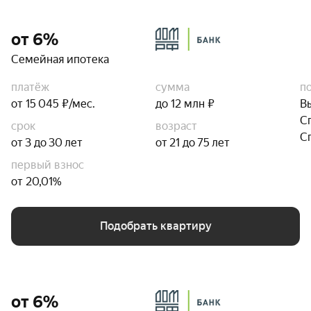
от 6%
Семейная ипотека
платёж
сумма
п
от 15 045 ₽/мес.
до 12 млн ₽
В
С
срок
возраст
С
от 3 до 30 лет
от 21 до 75 лет
первый взнос
от 20,01%
Подобрать квартиру
от 6%