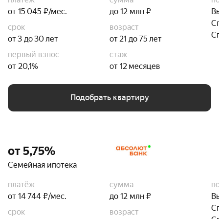
от 15 045 ₽/мес.
до 12 млн ₽
В
С
срок
возраст
С
от 3 до 30 лет
от 21 до 75 лет
первый взнос
стаж
от 20,1%
от 12 месяцев
Подобрать квартиру
от 5,75%
Семейная ипотека
платёж
сумма
п
от 14 744 ₽/мес.
до 12 млн ₽
В
С
срок
возраст