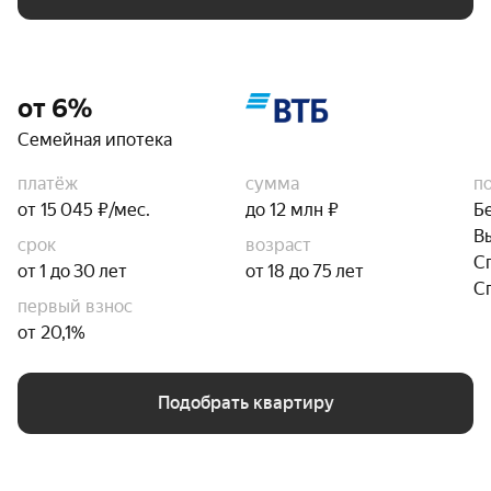
от 6%
Семейная ипотека
платёж
сумма
п
от 15 045 ₽/мес.
до 12 млн ₽
Б
В
срок
возраст
С
от 1 до 30 лет
от 18 до 75 лет
С
первый взнос
от 20,1%
Подобрать квартиру