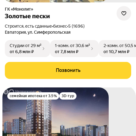
ГК «Монолит»
Золотые пески
Строится, есть сданные
•
бизнес
•
5 (1696)
Евпатория
,
ул. Симферопольская
Студии
от 29 м²
1-комн.
от 30,6 м²
2-комн.
от 50,5 
от 6,8 млн ₽
от 7,8 млн ₽
от 10,7 млн ₽
Позвонить
семейная ипотека от 3.5%
3D-тур