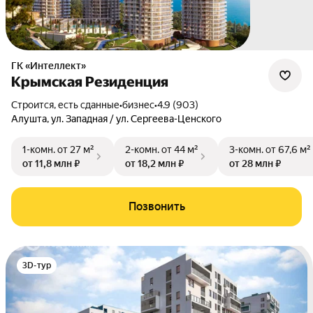
ГК «Интеллект»
Крымская Резиденция
Строится, есть сданные
•
бизнес
•
4.9 (903)
Алушта
,
ул. Западная / ул. Сергеева-Ценского
1-комн.
от 27 м²
2-комн.
от 44 м²
3-комн.
от 67,6 м²
от 11,8 млн ₽
от 18,2 млн ₽
от 28 млн ₽
Позвонить
3D-тур