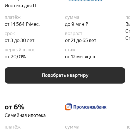
Ипотека для IT
платёж
сумма
п
от 14 564 ₽/мес.
до 9 млн ₽
В
С
срок
возраст
С
от 3 до 30 лет
от 21 до 65 лет
первый взнос
стаж
от 20,01%
от 12 месяцев
Подобрать квартиру
от 6%
Семейная ипотека
платёж
сумма
п