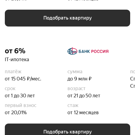
Подобрать квартиру
от 6%
IT-ипотека
платёж
сумма
п
от 15 045 ₽/мес.
до 9 млн ₽
С
С
срок
возраст
от 1 до 30 лет
от 21 до 50 лет
первый взнос
стаж
от 20,01%
от 12 месяцев
Подобрать квартиру