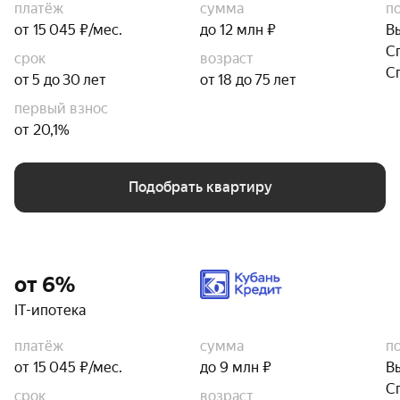
платёж
сумма
п
от 15 045 ₽/мес.
до 12 млн ₽
В
С
срок
возраст
С
от 5 до 30 лет
от 18 до 75 лет
первый взнос
от 20,1%
Подобрать квартиру
от 6%
IT-ипотека
платёж
сумма
п
от 15 045 ₽/мес.
до 9 млн ₽
В
С
срок
возраст