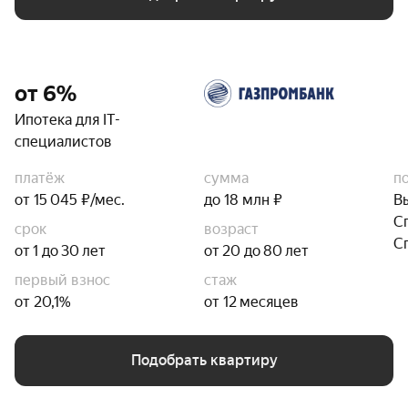
от 6%
Ипотека для IT-
специалистов
платёж
сумма
п
от 15 045 ₽/мес.
до 18 млн ₽
В
С
срок
возраст
С
от 1 до 30 лет
от 20 до 80 лет
первый взнос
стаж
от 20,1%
от 12 месяцев
Подобрать квартиру