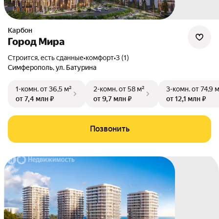
Карбон
Город Мира
Строится, есть сданные
•
комфорт
•
3 (1)
Симферополь
,
ул. Батурина
1-комн.
от 36,5 м²
2-комн.
от 58 м²
3-комн.
от 74,9 
от 7,4 млн ₽
от 9,7 млн ₽
от 12,1 млн ₽
Позвонить