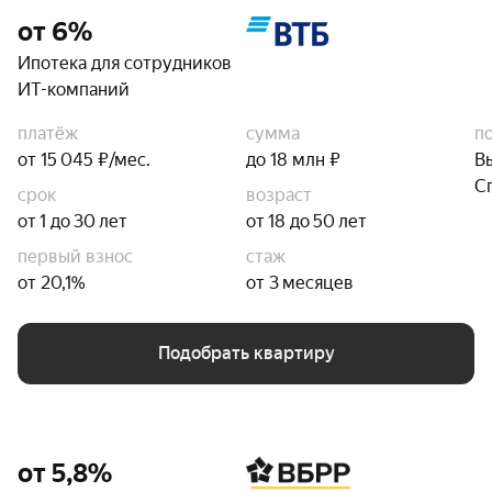
от 6%
Ипотека для сотрудников
ИТ-компаний
платёж
сумма
п
от 15 045 ₽/мес.
до 18 млн ₽
В
С
срок
возраст
от 1 до 30 лет
от 18 до 50 лет
первый взнос
стаж
от 20,1%
от 3 месяцев
Подобрать квартиру
от 5,8%