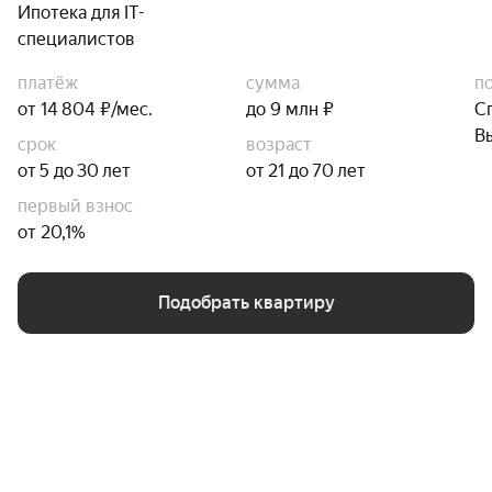
Ипотека для IT-
специалистов
платёж
сумма
п
от 14 804 ₽/мес.
до 9 млн ₽
С
В
срок
возраст
от 5 до 30 лет
от 21 до 70 лет
первый взнос
от 20,1%
Подобрать квартиру