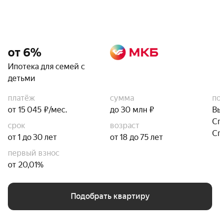
от 6%
Ипотека для семей с
детьми
платёж
сумма
п
от 15 045 ₽/мес.
до 30 млн ₽
В
С
срок
возраст
С
от 1 до 30 лет
от 18 до 75 лет
первый взнос
от 20,01%
Подобрать квартиру