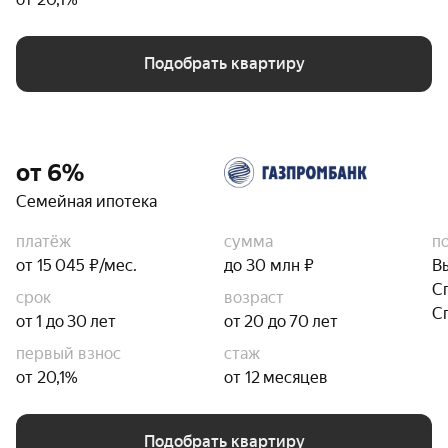
Подобрать квартиру
от 6%
Семейная ипотека
платёж
сумма
п
от 15 045 ₽/мес.
до 30 млн ₽
В
С
срок
возраст
С
от 1 до 30 лет
от 20 до 70 лет
первый взнос
стаж
от 20,1%
от 12 месяцев
Подобрать квартиру