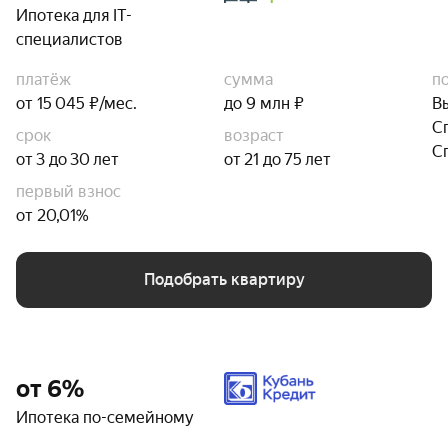
Ипотека для IT-
специалистов
платёж
сумма
п
от 15 045 ₽/мес.
до 9 млн ₽
В
С
срок
возраст
С
от 3 до 30 лет
от 21 до 75 лет
первый взнос
от 20,01%
Подобрать квартиру
от 6%
Ипотека по-семейному