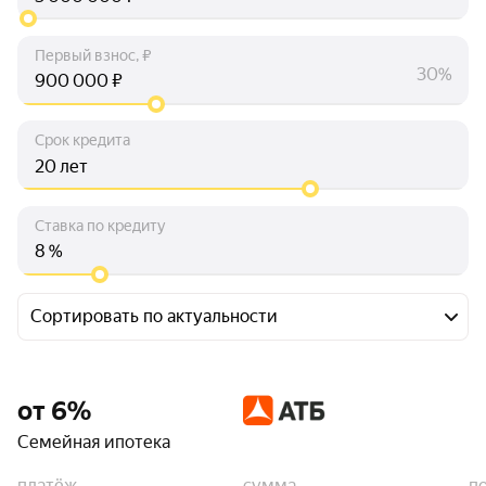
Первый взнос, ₽
30%
₽
Срок кредита
лет
Ставка по кредиту
%
Сортировать по актуальности
от 6%
Семейная ипотека
платёж
сумма
п