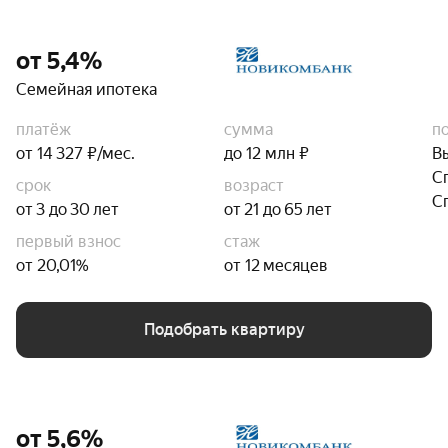
от 5,4%
Семейная ипотека
платёж
сумма
п
от 14 327 ₽/мес.
до 12 млн ₽
В
С
срок
возраст
С
от 3 до 30 лет
от 21 до 65 лет
первый взнос
стаж
от 20,01%
от 12 месяцев
Подобрать квартиру
от 5,6%