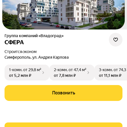
Группа компаний «Владоград»
СФЕРА
Строится
•
эконом
Симферополь
,
ул. Андрея Карлова
1-комн.
от 29,8 м²
2-комн.
от 47,4 м²
3-комн.
от 74,3
от 5,2 млн ₽
от 7,8 млн ₽
от 11,1 млн ₽
Позвонить