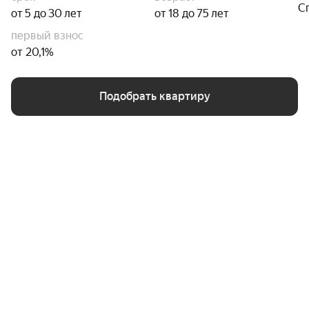
С
от 5 до 30 лет
от 18 до 75 лет
первый взнос
от 20,1%
Подобрать квартиру