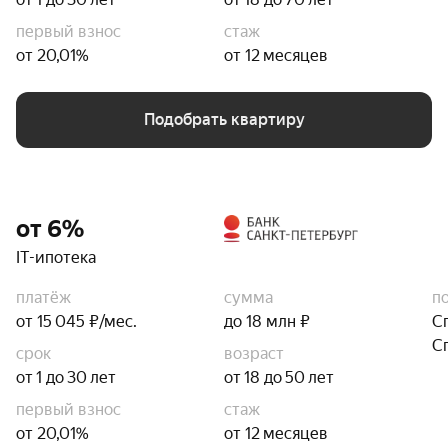
первый взнос
стаж
от 20,01%
от 12 месяцев
Подобрать квартиру
от 6%
IT-ипотека
платёж
сумма
п
от 15 045 ₽/мес.
до 18 млн ₽
С
С
срок
возраст
от 1 до 30 лет
от 18 до 50 лет
первый взнос
стаж
от 20,01%
от 12 месяцев