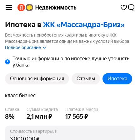
Ипотека в
ЖК «Массандра-Бриз»
Возможность приобретения квартиры в ипотеку в ЖК
Массандра-Бриз является одним из важных условий выбора
квартиры. На странице мы собрали программы кредитования
Полное описание
банков для покупки квартиры в ипотеку от 3.5%.
Точную информацию по ипотеке лучше уточнять
у банка
Основная информация
Отзывы
Ипотека
класс бизнес
Ставка
Сумма кредита
Платёж в месяц
8%
2,1 млн ₽
17 565 ₽
Стоимость квартиры, ₽
₽