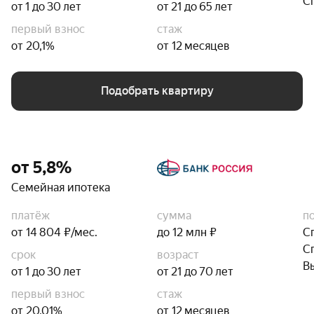
С
от 1 до 30 лет
от 21 до 65 лет
первый взнос
стаж
от 20,1%
от 12 месяцев
Подобрать квартиру
от 5,8%
Семейная ипотека
платёж
сумма
п
от 14 804 ₽/мес.
до 12 млн ₽
С
С
срок
возраст
В
от 1 до 30 лет
от 21 до 70 лет
первый взнос
стаж
от 20,01%
от 12 месяцев