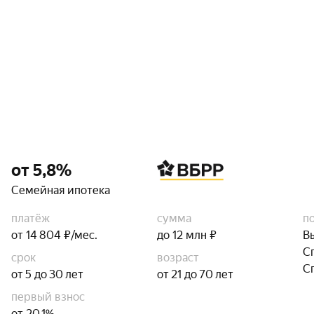
от 5,8%
Семейная ипотека
платёж
сумма
п
от 14 804 ₽/мес.
до 12 млн ₽
В
С
срок
возраст
С
от 5 до 30 лет
от 21 до 70 лет
первый взнос
от 20,1%