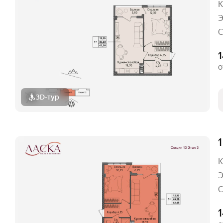
К
Э
С
о
3D-тур
1
К
Э
С