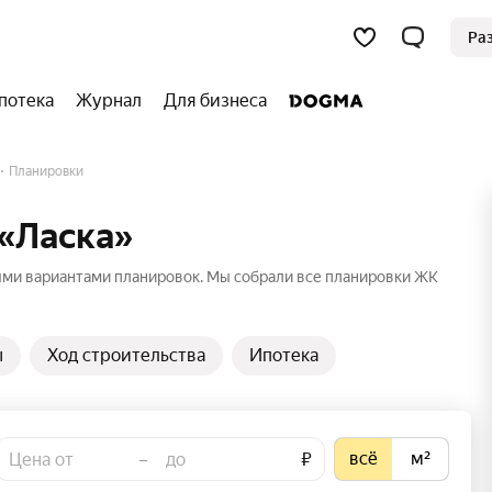
Ра
потека
Журнал
Для бизнеса
Планировки
«Ласка»
ыми вариантами планировок. Мы собрали все планировки ЖК
ы
Ход строительства
Ипотека
всё
м²
–
₽