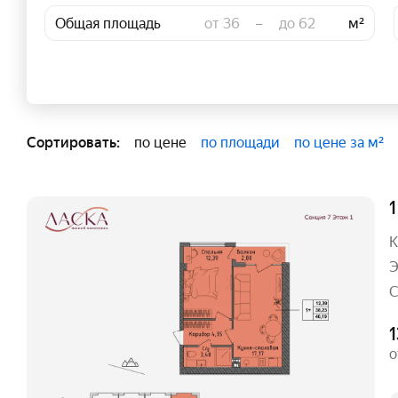
Общая площадь
–
м²
Сортировать:
по цене
по площади
по цене за м²
1
К
Э
С
о