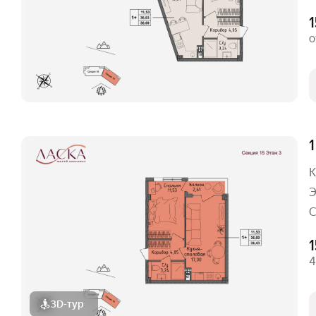
1
о
1
К
Э
С
4
3D-тур