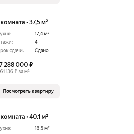
 комната • 37,5 м²
ухня:
17,4 м²
тажи:
4
рок сдачи:
Сдано
7 288 000 ₽
61 136 ₽ за м²
Посмотреть квартиру
 комната • 40,1 м²
ухня:
18,5 м²