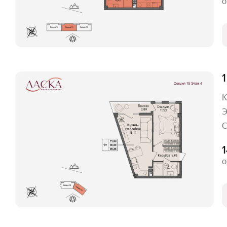
о
1
К
Э
С
1
о