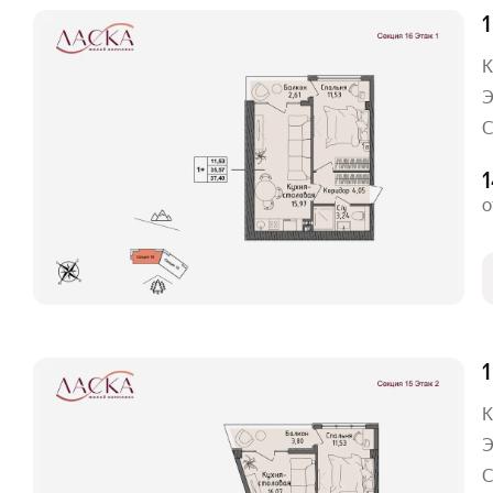
1
К
Э
С
1
о
1
К
Э
С