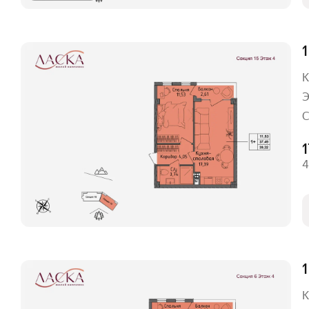
1
К
Э
С
1
4
1
К