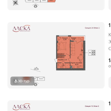
1
К
Э
С
о
3D-тур
1