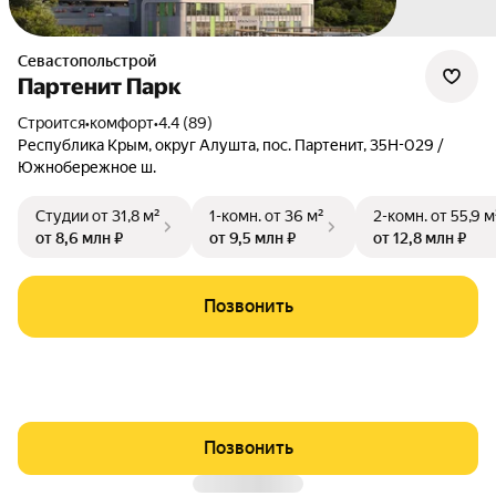
Севастопольстрой
Партенит Парк
Строится
•
комфорт
•
4.4 (89)
Республика Крым
,
округ Алушта
,
пос. Партенит
,
35Н-029 /
Южнобережное ш.
Студии
от 31,8 м²
1-комн.
от 36 м²
2-комн.
от 55,9 м
от 8,6 млн ₽
от 9,5 млн ₽
от 12,8 млн ₽
Позвонить
Позвонить