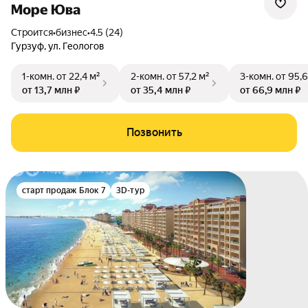
Море Юва
Строится
•
бизнес
•
4.5 (24)
Гурзуф
,
ул. Геологов
1-комн.
от 22,4 м²
2-комн.
от 57,2 м²
3-комн.
от 95,6
от 13,7 млн ₽
от 35,4 млн ₽
от 66,9 млн ₽
Позвонить
старт продаж Блок 7
3D-тур