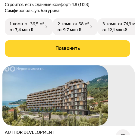
Строится, есть сданные
•
комфорт
•
4.8 (1123)
Симферополь
,
ул. Батурина
1-комн.
от 36,5 м²
2-комн.
от 58 м²
3-комн.
от 74,9 
от 7,4 млн ₽
от 9,7 млн ₽
от 12,1 млн ₽
Позвонить
AUTHOR DEVELOPMENT