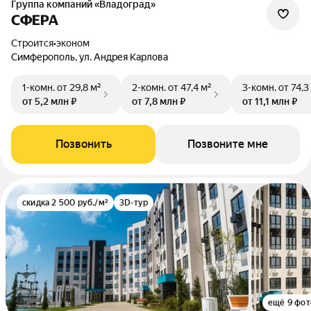
Группа компаний «Владоград»
СФЕРА
Строится
•
эконом
Симферополь, ул. Андрея Карлова
1-комн.
от 29,8 м²
2-комн.
от 47,4 м²
3-комн.
от 74,3
от 5,2 млн ₽
от 7,8 млн ₽
от 11,1 млн ₽
Позвонить
Позвоните мне
скидка 2 500 руб./м²
3D-тур
ещё 9 фот