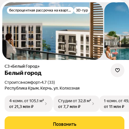
беспроцентная рассрочка на квартиру
3D-тур
СЗ «Белый Город»
Белый город
Строится
•
комфорт
•
4.7 (33)
Республика Крым, Керчь, ул. Колхозная
4-комн.
от 105,1 м²
Студии
от 32,8 м²
1-комн.
от 49
от 21,3 млн ₽
от 7,7 млн ₽
от 11 млн ₽
Позвонить