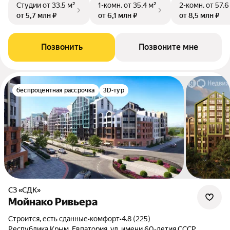
Студии
от 33,5 м²
1-комн.
от 35,4 м²
2-комн.
от 57,6
от 5,7 млн ₽
от 6,1 млн ₽
от 8,5 млн ₽
Позвонить
Позвоните мне
беспроцентная рассрочка
3D-тур
СЗ «СДК»
Мойнако Ривьера
Строится, есть сданные
•
комфорт
•
4.8 (225)
Республика Крым, Евпатория, ул. имени 60-летия СССР