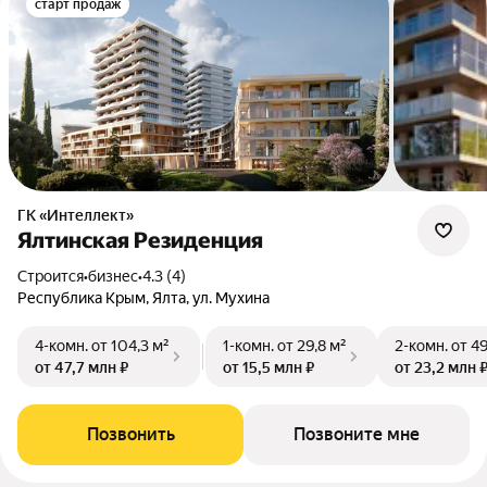
старт продаж
ГК «Интеллект»
Ялтинская Резиденция
Строится
•
бизнес
•
4.3 (4)
Республика Крым, Ялта, ул. Мухина
4-комн.
от 104,3 м²
1-комн.
от 29,8 м²
2-комн.
от 49
от 47,7 млн ₽
от 15,5 млн ₽
от 23,2 млн 
Позвонить
Позвоните мне