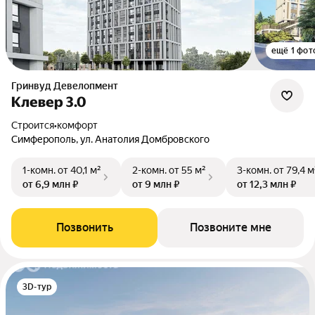
ещё 1 фот
Гринвуд Девелопмент
Клевер 3.0
Строится
•
комфорт
Симферополь, ул. Анатолия Домбровского
1-комн.
от 40,1 м²
2-комн.
от 55 м²
3-комн.
от 79,4 м
от 6,9 млн ₽
от 9 млн ₽
от 12,3 млн ₽
Позвонить
Позвоните мне
3D-тур