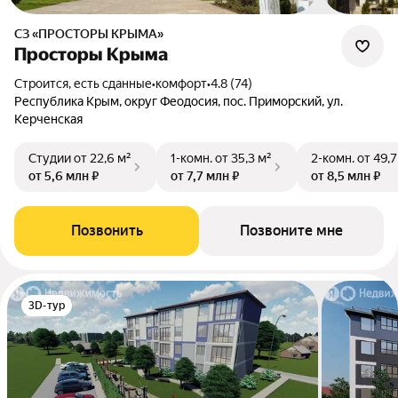
СЗ «ПРОСТОРЫ КРЫМА»
Просторы Крыма
Строится, есть сданные
•
комфорт
•
4.8 (74)
Республика Крым, округ Феодосия, пос. Приморский, ул.
Керченская
Студии
от 22,6 м²
1-комн.
от 35,3 м²
2-комн.
от 49,7
от 5,6 млн ₽
от 7,7 млн ₽
от 8,5 млн ₽
Позвонить
Позвоните мне
3D-тур