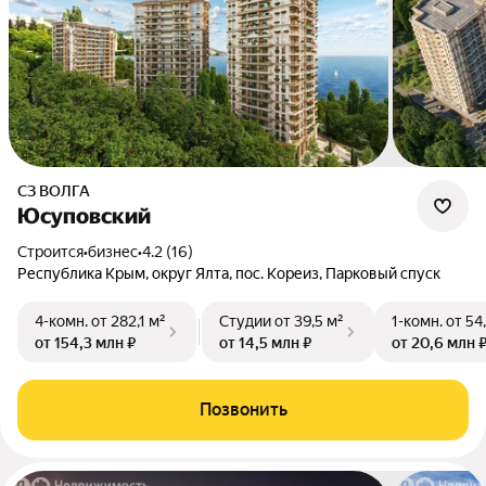
СЗ ВОЛГА
Юсуповский
Строится
•
бизнес
•
4.2 (16)
Республика Крым, округ Ялта, пос. Кореиз, Парковый спуск
4-комн.
от 282,1 м²
Студии
от 39,5 м²
1-комн.
от 54
от 154,3 млн ₽
от 14,5 млн ₽
от 20,6 млн 
Позвонить