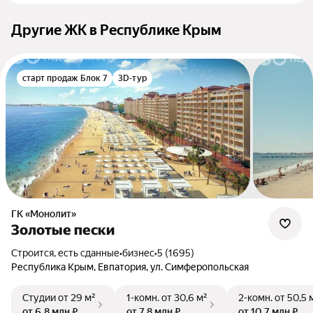
Другие ЖК в Республике Крым
старт продаж Блок 7
3D-тур
ГК «Монолит»
Золотые пески
Строится, есть сданные
•
бизнес
•
5 (1695)
Республика Крым, Евпатория, ул. Симферопольская
Студии
от 29 м²
1-комн.
от 30,6 м²
2-комн.
от 50,5 
от 6,8 млн ₽
от 7,8 млн ₽
от 10,7 млн ₽