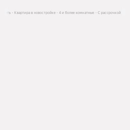
Купить
Квартира в новостройке
4 и более комнатные
С рассрочкой