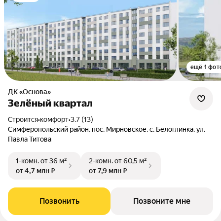
ещё 1 фот
ДК «Основа»
Зелёный квартал
Строится
•
комфорт
•
3.7 (13)
Симферопольский район, пос. Мирновское, с. Белоглинка, ул.
Павла Титова
1-комн.
от 36 м²
2-комн.
от 60,5 м²
от 4,7 млн ₽
от 7,9 млн ₽
Позвонить
Позвоните мне