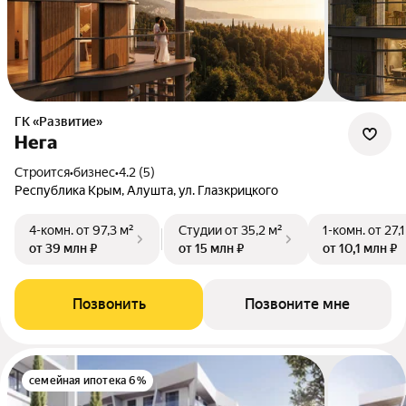
ГК «Развитие»
Нега
Строится
•
бизнес
•
4.2 (5)
Республика Крым, Алушта, ул. Глазкрицкого
4-комн.
от 97,3 м²
Студии
от 35,2 м²
1-комн.
от 27,1
от 39 млн ₽
от 15 млн ₽
от 10,1 млн ₽
Позвонить
Позвоните мне
семейная ипотека 6%