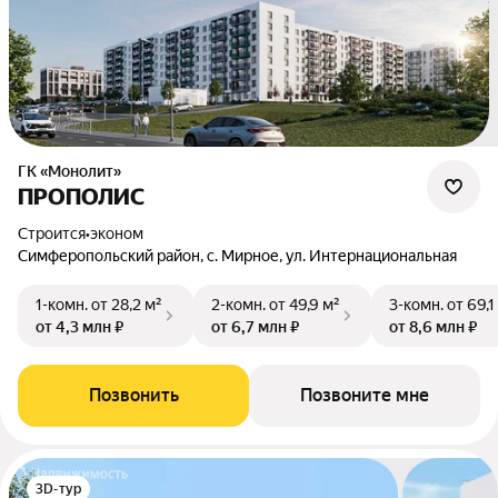
ГК «Монолит»
ПРОПОЛИС
Строится
•
эконом
Симферопольский район, с. Мирное, ул. Интернациональная
1-комн.
от 28,2 м²
2-комн.
от 49,9 м²
3-комн.
от 69,1
от 4,3 млн ₽
от 6,7 млн ₽
от 8,6 млн ₽
Позвонить
Позвоните мне
3D-тур