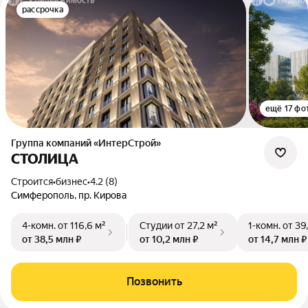
рассрочка
ещё 17 фо
Группа компаний «ИнтерСтрой»
СТОЛИЦА
Строится
•
бизнес
•
4.2 (8)
Симферополь, пр. Кирова
4-комн.
от 116,6 м²
Студии
от 27,2 м²
1-комн.
от 39
от 38,5 млн ₽
от 10,2 млн ₽
от 14,7 млн ₽
Позвонить