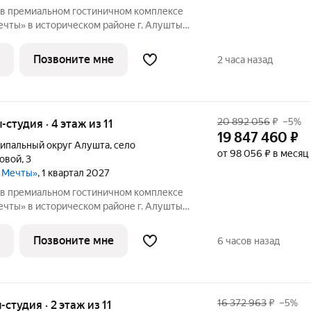
в премиальном гостиничном комплексе
чты» в историческом районе г. Алушты.
Видовые характеристики: горы Этаж: 7
сота потолков: 3м Oпиcaниe:
Позвоните мне
2 часа назад
20 892 056
₽
–5%
-студия · 4 этаж из 11
19 847 460
₽
ипальный округ Алушта
,
село
от 98 056 ₽ в месяц
ловой
,
3
а Мечты»
, 1 квартал 2027
в премиальном гостиничном комплексе
чты» в историческом районе г. Алушты.
Видовые характеристики: горы Этаж: 4
сота потолков: 3м Oпиcaниe:
Позвоните мне
6 часов назад
16 372 963
₽
–5%
-студия · 2 этаж из 11