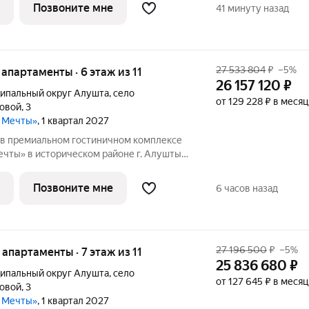
сота потолков: 3м Oпиcaниe:
Позвоните мне
41 минуту назад
27 533 804
₽
–5%
е апартаменты · 6 этаж из 11
26 157 120
₽
ипальный округ Алушта
,
село
от 129 228 ₽ в месяц
ловой
,
3
а Мечты»
, 1 квартал 2027
в премиальном гостиничном комплексе
чты» в историческом районе г. Алушты.
 Видовые характеристики: горы Этаж: 6
сота потолков: 3м Oпиcaниe:
Позвоните мне
6 часов назад
27 196 500
₽
–5%
е апартаменты · 7 этаж из 11
25 836 680
₽
ипальный округ Алушта
,
село
от 127 645 ₽ в месяц
ловой
,
3
а Мечты»
, 1 квартал 2027