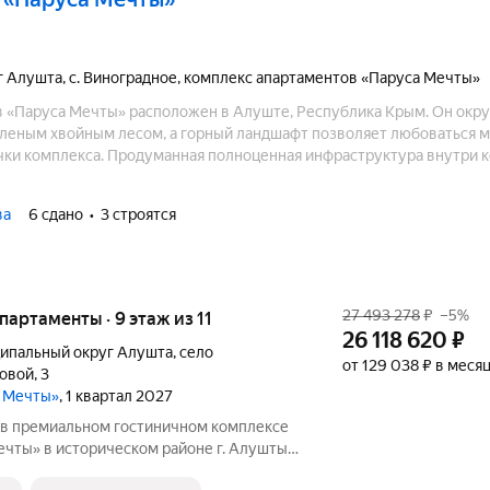
г Алушта
,
с. Виноградное
,
комплекс апартаментов «Паруса Мечты»
 «Паруса Мечты» расположен в Алуште, Республика Крым. Он окр
еным хвойным лесом, а горный ландшафт позволяет любоваться 
чки комплекса. Продуманная полноценная инфраструктура внутри 
овия для жизни и отдыха на его территории.
ва
6 сдано
3 строятся
27 493 278
₽
–5%
апартаменты · 9 этаж из 11
26 118 620
₽
ипальный округ Алушта
,
село
от 129 038 ₽ в меся
ловой
,
3
а Мечты»
, 1 квартал 2027
в премиальном гостиничном комплексе
чты» в историческом районе г. Алушты.
 Видовые характеристики: горы Этаж: 9