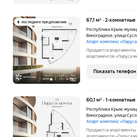
67,1 м² · 2-комнатны
последнее предложение
Республика Крым
,
муниц
Виноградное
,
улица Сус
Апарт-комплекс «Парус
Продаются апартаменты 
апартаментов «Паруса ме
Апартаменты N 48Ап/2-7 
Кастель Этаж: 7 Общая п
Показать телефон
Oпиcaниe:
+
19
60,1 м² · 1-комнатны
Республика Крым
,
муниц
Виноградное
,
улица Сус
Апарт-комплекс «Парус
Продаются апартаменты 
апартаментов «Паруса ме