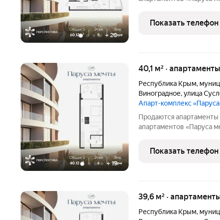
Апартаменты N 30Ап/3-5
Общая площадь: 60.12 Вы
Показать телефон
Гостиничный комплекс
+
20
40,1 м² · апартаменты
Республика Крым
,
муниц
Виноградное
,
улица Сус
Апарт-комплекс «Парус
Продаются апартаменты 
апартаментов «Паруса ме
Апартаменты N 34Ап/3-6
Общая площадь: 40.12 Вы
Показать телефон
Гостиничный комплекс
+
19
39,6 м² · апартаменты
Республика Крым
,
муниц