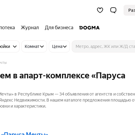
Ра
потека
Журнал
Для бизнеса
ройки
Комнат
Цена
ечты
ем в апарт-комплексе «Паруса
Мечты» в Республике Крым — 34 объявления от агентств и собстве
а Яндекс Недвижимости. В нашем каталоге предложения площадью от
овки и характеристики.
с «Паруса Мечты»