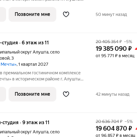
 Видовые характеристики: море Этаж: 5
сота потолков: 3м Oпиcaниe:
Позвоните мне
50 минут назад
20 405 354
₽
–5%
-студия · 6 этаж из 11
19 385 090
₽
ипальный округ Алушта
,
село
от 95 771 ₽ в месяц
ловой
,
3
а Мечты»
, 1 квартал 2027
в премиальном гостиничном комплексе
чты» в историческом районе г. Алушты.
 Видовые характеристики: горы Этаж: 6
сота потолков: 3м Oпиcaниe:
Позвоните мне
42 минуты назад
20 636 704
₽
–5%
-студия · 9 этаж из 11
19 604 870
₽
ипальный округ Алушта
,
село
от 96 857 ₽ в месяц