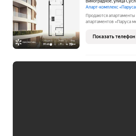
Виноградное
,
улица Сус
Апарт-комплекс «Парус
Продаются апартаменты 
апартаментов «Паруса ме
Апартаменты N 58Ап/3-9
Общая площадь: 39.62 Вы
Показать телефон
Гостиничный комплекс
+
19
ЕЖЕМЕСЯЧНЫЙ ПЛАТЁ
До 30 тыс. ₽
До 50 тыс. ₽
До 70 тыс. ₽
Больше 100 тыс. ₽