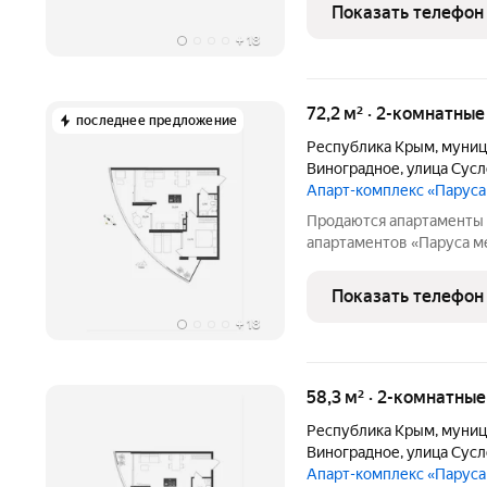
Общая площадь: 57.98 Вы
Показать телефон
Гостиничный комплекс
+
18
72,2 м² · 2-комнатны
последнее предложение
Республика Крым
,
муниц
Виноградное
,
улица Сус
Апарт-комплекс «Парус
Продаются апартаменты 
апартаментов «Паруса ме
Апартаменты N 33Ап/2-6
Общая площадь: 72.15 Вы
Показать телефон
Гостиничный комплекс
+
18
58,3 м² · 2-комнатны
Республика Крым
,
муниц
Виноградное
,
улица Сус
Апарт-комплекс «Парус