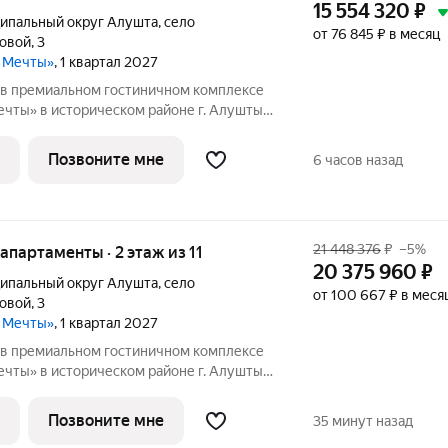
15 554 320
₽
ипальный округ Алушта
,
село
от 76 845 ₽ в месяц
ловой
,
3
а Мечты»
, 1 квартал 2027
в премиальном гостиничном комплексе
чты» в историческом районе г. Алушты.
Видовые характеристики: коттедж.
лощадь: 39.55 Высота потолков: 3м
Позвоните мне
6 часов назад
21 448 376
₽
–5%
е апартаменты · 2 этаж из 11
20 375 960
₽
ипальный округ Алушта
,
село
от 100 667 ₽ в меся
ловой
,
3
а Мечты»
, 1 квартал 2027
в премиальном гостиничном комплексе
чты» в историческом районе г. Алушты.
Видовые характеристики: море /
 Общая площадь: 58.09 Высота потолков:
Позвоните мне
35 минут назад