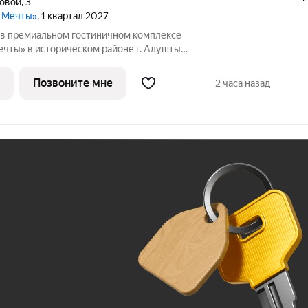
ловой
,
3
а Мечты»
, 1 квартал 2027
в премиальном гостиничном комплексе
чты» в историческом районе г. Алушты.
 Видовые характеристики: горы Этаж: 9
сота потолков: 3м Oпиcaниe:
Позвоните мне
2 часа назад
Ж
До 100 тыс. ₽