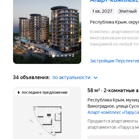
1 кв. 2027
элитный
Республика Крым
,
окру
Комплекс апартаментов
многовековым вечнозел
панорамой из любой то
создает комфортные усл
+
3
Застройщик Перспекти
34 объявления:
по актуальности
58 м² · 2-комнатные 
последнее предложение
Республика Крым
,
муниц
Виноградное
,
улица Сус
Апарт-комплекс «Парус
Продаются апартаменты 
апартаментов «Паруса ме
Апартаменты N 57Ап/3-9