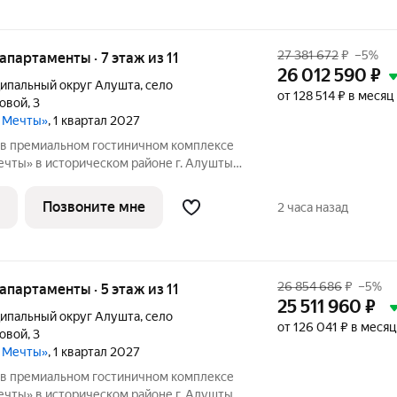
27 381 672
₽
–5%
е апартаменты · 7 этаж из 11
26 012 590
₽
ипальный округ Алушта
,
село
от 128 514 ₽ в месяц
ловой
,
3
а Мечты»
, 1 квартал 2027
в премиальном гостиничном комплексе
чты» в историческом районе г. Алушты.
Видовые характеристики: море / гора
лощадь: 67.09 Высота потолков: 3м
Позвоните мне
2 часа назад
26 854 686
₽
–5%
е апартаменты · 5 этаж из 11
25 511 960
₽
ипальный округ Алушта
,
село
от 126 041 ₽ в месяц
ловой
,
3
а Мечты»
, 1 квартал 2027
в премиальном гостиничном комплексе
чты» в историческом районе г. Алушты.