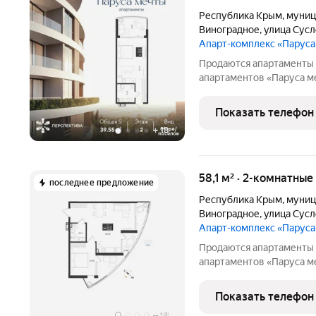
Республика Крым
,
муниц
Виноградное
,
улица Сус
Апарт-комплекс «Парус
Продаются апартаменты 
апартаментов «Паруса ме
Апартаменты N 7Ап/2-2 
поселок Этаж: 2 Общая п
Показать телефон
Oпиcaниe:
+
18
58,1 м² · 2-комнатны
последнее предложение
Республика Крым
,
муниц
Виноградное
,
улица Сус
Апарт-комплекс «Парус
Продаются апартаменты 
апартаментов «Паруса ме
Апартаменты N 8Ап/2-2 
коттедж.поселок Этаж: 2
Показать телефон
3м Oпиcaниe:
+
18