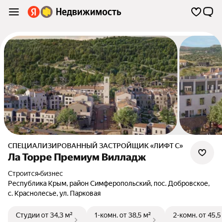
СПЕЦИАЛИЗИРОВАННЫЙ ЗАСТРОЙЩИК «ЛИФТ С»
Ла Торре Премиум Вилладж
Строится
•
бизнес
Республика Крым
,
район Симферопольский
,
пос. Добровское
,
с. Краснолесье
,
ул. Парковая
Студии
от 34,3 м²
1-комн.
от 38,5 м²
2-комн.
от 45,5