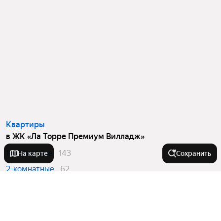
Квартиры
в ЖК «Ла Торре Премиум Вилладж»
1-комнатные
143
На карте
Сохранить
2-комнатные
62
3-комнатные
8