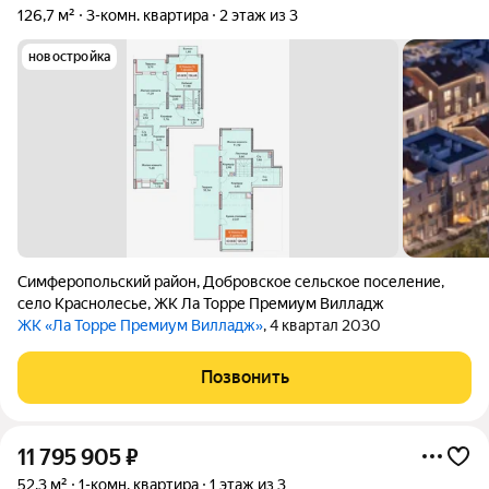
126,7 м²
3-комн. квартира
2 этаж из 3
новостройка
Симферопольский район
,
Добровское сельское поселение
,
село Краснолесье
,
ЖК Ла Торре Премиум Вилладж
ЖК «Ла Торре Премиум Вилладж»
, 4 квартал 2030
Позвонить
11 795 905
₽
52,3 м²
1-комн. квартира
1 этаж из 3