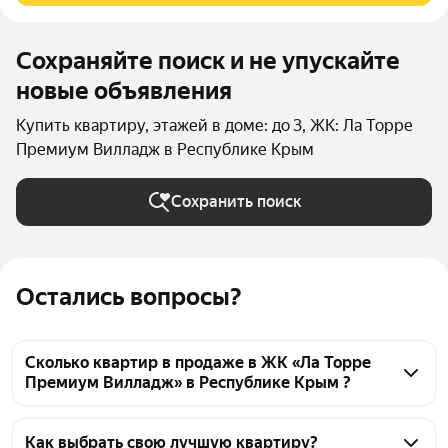
Сохраняйте поиск и не упускайте
новые объявления
Купить квартиру, этажей в доме: до 3, ЖК: Ла Торре
Премиум Вилладж в Республике Крым
Сохранить поиск
Остались вопросы?
Сколько квартир в продаже в ЖК «Ла Торре
Премиум Вилладж» в Республике Крым ?
На Яндекс Недвижимости в продаже в ЖК «Ла 
Торре Премиум Вилладж» в Республике Крым 56 
Как выбрать свою лучшую квартиру?