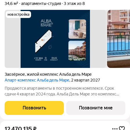
34,6 м²
апартаменты-студия
3 этаж из 8
новостройка
Заозёрное
,
жилой комплекс Альба дель Маре
Апарт-комплекс Альба дель Маре
, 2 квартал 2027
Продаются апартаменты в построенном комплексе. Срок
сдачи 4 квартал 2024 года. Альба Дель Маре это комплекс
апартаментов бизнес-класса с развитой инфраструктурой.
Уютные здания переменной этажности строятся в 5 минутах
Позвонить
Позвоните мне
ходьбы (385 метров) от одного
12 470 135
₽