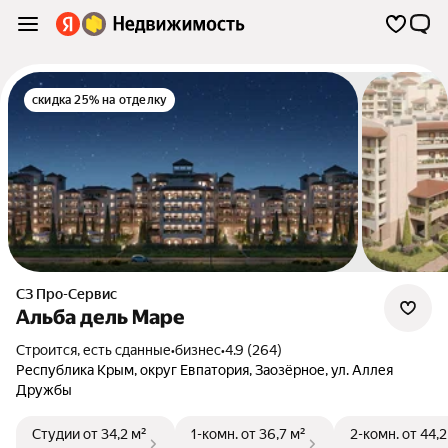
скидка 25% на отделку
СЗ Про-Сервис
Альба дель Маре
Строится, есть сданные
•
бизнес
•
4.9 (264)
Республика Крым
,
округ Евпатория
,
Заозёрное
,
ул. Аллея
Дружбы
Студии
от 34,2 м²
1-комн.
от 36,7 м²
2-комн.
от 44,2