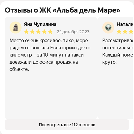
Отзывы о ЖК «Альба дель Маре»
Яна Чупилина
Натал
24 декабря 2023
Место очень красивое: тихо, море
Рассматривае
рядом от вокзала Евпатории где-то
потенциально
километр – за 10 минут на такси
Каждый номер
доезжали до офиса продаж на
круто!
объекте.
Посмотреть все 112 отзывов