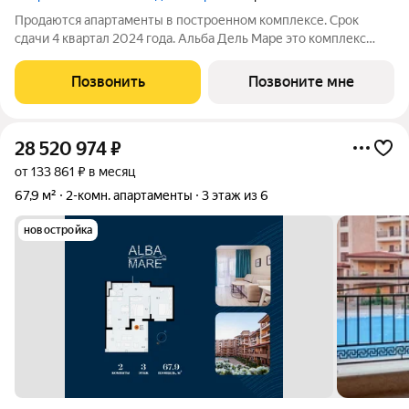
Продаются апартаменты в построенном комплексе. Срок
сдачи 4 квартал 2024 года. Альба Дель Маре это комплекс
апартаментов бизнес-класса с развитой инфраструктурой.
Уютные здания переменной этажности строятся в 5 минутах
Позвонить
Позвоните мне
ходьбы (385 метров) от одного
28 520 974
₽
от 133 861 ₽ в месяц
67,9 м²
2-комн. апартаменты
3 этаж из 6
новостройка