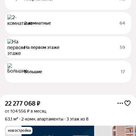
2-комнатные
64
На первом этаже
59
Большие
17
22 277 068
₽
от 104 556 ₽ в месяц
63,1 м²
2-комн. апартаменты
3 этаж из 8
новостройка