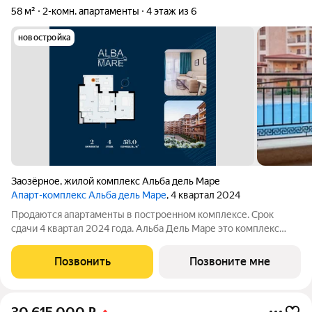
58 м²
2-комн. апартаменты
4 этаж из 6
новостройка
Заозёрное
,
жилой комплекс Альба дель Маре
Апарт-комплекс Альба дель Маре
, 4 квартал 2024
Продаются апартаменты в построенном комплексе. Срок
сдачи 4 квартал 2024 года. Альба Дель Маре это комплекс
апартаментов бизнес-класса с развитой инфраструктурой.
Уютные здания переменной этажности строятся в 5 минутах
Позвонить
Позвоните мне
ходьбы (385 метров) от одного