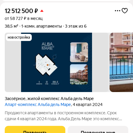
12 512 500
₽
от 58 727 ₽ в месяц
38,5 м²
1-комн. апартаменты
3 этаж из 6
новостройка
Заозёрное
,
жилой комплекс Альба дель Маре
Апарт-комплекс Альба дель Маре
, 4 квартал 2024
Продаются апартаменты в построенном комплексе. Срок
сдачи 4 квартал 2024 года. Альба Дель Маре это комплекс
апартаментов бизнес-класса с развитой инфраструктурой.
Уютные здания переменной этажности строятся в 5 минутах
Позвонить
Позвоните мне