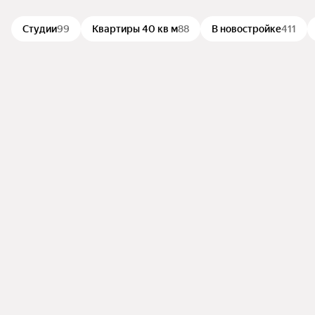
Студии
99
Квартиры 40 кв м
88
В новостройке
411