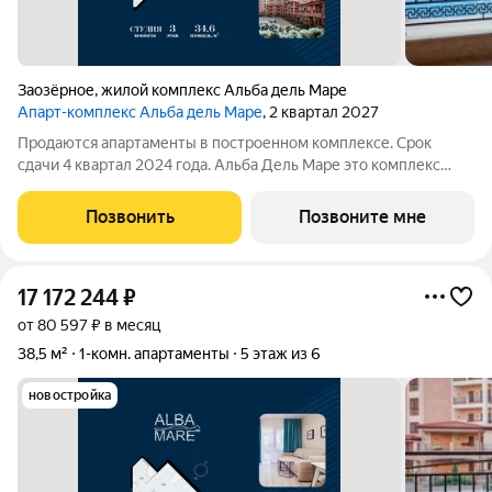
Заозёрное
,
жилой комплекс Альба дель Маре
Апарт-комплекс Альба дель Маре
, 2 квартал 2027
Продаются апартаменты в построенном комплексе. Срок
сдачи 4 квартал 2024 года. Альба Дель Маре это комплекс
апартаментов бизнес-класса с развитой инфраструктурой.
Уютные здания переменной этажности строятся в 5 минутах
Позвонить
Позвоните мне
ходьбы (385 метров) от одного
17 172 244
₽
от 80 597 ₽ в месяц
38,5 м²
1-комн. апартаменты
5 этаж из 6
новостройка