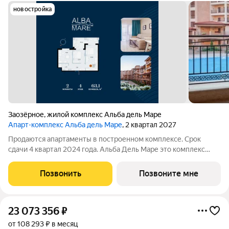
новостройка
Заозёрное
,
жилой комплекс Альба дель Маре
Апарт-комплекс Альба дель Маре
, 2 квартал 2027
Продаются апартаменты в построенном комплексе. Срок
сдачи 4 квартал 2024 года. Альба Дель Маре это комплекс
апартаментов бизнес-класса с развитой инфраструктурой.
Уютные здания переменной этажности строятся в 5 минутах
Позвонить
Позвоните мне
ходьбы (385 метров) от одного
23 073 356
₽
от 108 293 ₽ в месяц