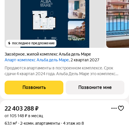
последнее предложение
Заозёрное
,
жилой комплекс Альба дель Маре
Апарт-комплекс Альба дель Маре
, 2 квартал 2027
Продаются апартаменты в построенном комплексе. Срок
сдачи 4 квартал 2024 года. Альба Дель Маре это комплекс
апартаментов бизнес-класса с развитой инфраструктурой.
Уютные здания переменной этажности строятся в 5 минутах
Позвонить
Позвоните мне
ходьбы (385 метров) от одного
22 403 288
₽
от 105 148 ₽ в месяц
63,1 м²
2-комн. апартаменты
4 этаж из 8