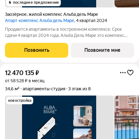
последнее предложение
Заозёрное
,
жилой комплекс Альба дель Маре
Апарт-комплекс Альба дель Маре
, 4 квартал 2024
Продаются апартаменты в построенном комплексе. Срок
сдачи 4 квартал 2024 года. Альба Дель Маре это комплекс
апартаментов бизнес-класса с развитой инфраструктурой.
Уютные здания переменной этажности строятся в 5 минутах
Позвонить
Позвоните мне
ходьбы (385 метров) от одного
12 470 135
₽
от 58 528 ₽ в месяц
34,6 м²
апартаменты-студия
3 этаж из 8
новостройка