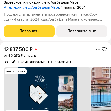
Заозёрное
,
жилой комплекс Альба дель Маре
Апарт-комплекс Альба дель Маре
, 4 квартал 2024
Продаются апартаменты в построенном комплексе. Срок
сдачи 4 квартал 2024 года. Альба Дель Маре это комплекс
апартаментов бизнес-класса с развитой инфраструктурой.
Уютные здания переменной этажности строятся в 5 минутах
Позвонить
Позвоните мне
ходьбы (385 метров) от одного
12 837 500
₽
от 60 252 ₽ в месяц
39,5 м²
1-комн. апартаменты
3 этаж из 6
новостройка