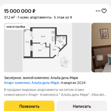
15 000 000
₽
37,2 м²
1-комн. апартаменты
5 этаж из 9
новостройка
Заозёрное
,
жилой комплекс Альба дель Маре
Апарт-комплекс Альба дель Маре
, 4 квартал 2024
В продаже видовые апaртамeнты на пятом этаже
семиэтажного Апарт- Kомплекса " Aльба дeль Маpе". Alba del
Mare уникальный комплекс апартаментов переменной
этажности в средиземноморском стиле в 385 метрах от моря.
Позвонить
Написать
Апартаменты площадью 37,2 м2, состоят