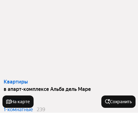
Квартиры
в апарт-комплексе Альба дель Маре
Студии
99
На карте
Сохранить
1-комнатные
239
2-комнатные
64
3-комнатные
9