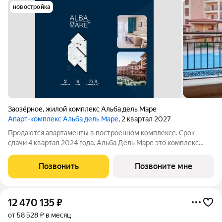
новостройка
Заозёрное
,
жилой комплекс Альба дель Маре
Апарт-комплекс Альба дель Маре
, 2 квартал 2027
Продаются апартаменты в построенном комплексе. Срок
сдачи 4 квартал 2024 года. Альба Дель Маре это комплекс
апартаментов бизнес-класса с развитой инфраструктурой.
Уютные здания переменной этажности строятся в 5 минутах
Позвонить
Позвоните мне
ходьбы (385 метров) от одного
12 470 135
₽
от 58 528 ₽ в месяц