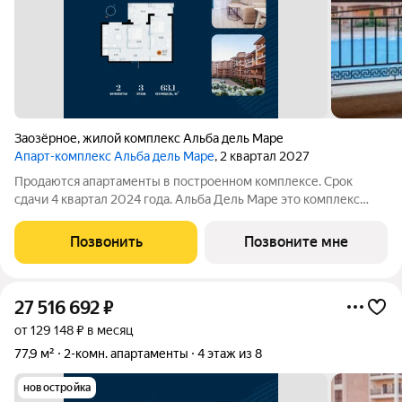
Заозёрное
,
жилой комплекс Альба дель Маре
Апарт-комплекс Альба дель Маре
, 2 квартал 2027
Продаются апартаменты в построенном комплексе. Срок
сдачи 4 квартал 2024 года. Альба Дель Маре это комплекс
апартаментов бизнес-класса с развитой инфраструктурой.
Уютные здания переменной этажности строятся в 5 минутах
Позвонить
Позвоните мне
ходьбы (385 метров) от одного
27 516 692
₽
от 129 148 ₽ в месяц
77,9 м²
2-комн. апартаменты
4 этаж из 8
новостройка