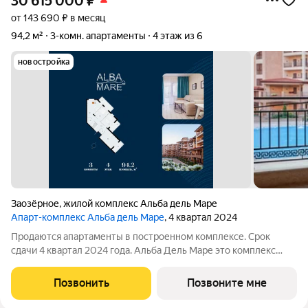
30 615 000
₽
от 143 690 ₽ в месяц
94,2 м²
3-комн. апартаменты
4 этаж из 6
новостройка
Заозёрное
,
жилой комплекс Альба дель Маре
Апарт-комплекс Альба дель Маре
, 4 квартал 2024
Продаются апартаменты в построенном комплексе. Срок
сдачи 4 квартал 2024 года. Альба Дель Маре это комплекс
апартаментов бизнес-класса с развитой инфраструктурой.
Уютные здания переменной этажности строятся в 5 минутах
Позвонить
Позвоните мне
ходьбы (385 метров) от одного