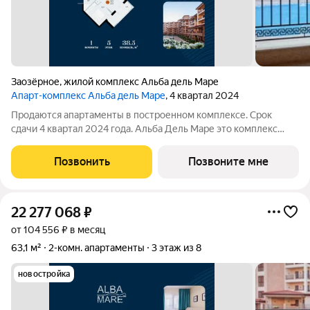
Заозёрное
,
жилой комплекс Альба дель Маре
Апарт-комплекс Альба дель Маре
, 4 квартал 2024
Продаются апартаменты в построенном комплексе. Срок
сдачи 4 квартал 2024 года. Альба Дель Маре это комплекс
апартаментов бизнес-класса с развитой инфраструктурой.
Уютные здания переменной этажности строятся в 5 минутах
Позвонить
Позвоните мне
ходьбы (385 метров) от одного
22 277 068
₽
от 104 556 ₽ в месяц
63,1 м²
2-комн. апартаменты
3 этаж из 8
новостройка