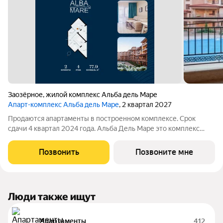
Заозёрное
,
жилой комплекс Альба дель Маре
Апарт-комплекс Альба дель Маре
, 2 квартал 2027
Продаются апартаменты в построенном комплексе. Срок
сдачи 4 квартал 2024 года. Альба Дель Маре это комплекс
апартаментов бизнес-класса с развитой инфраструктурой.
Уютные здания переменной этажности строятся в 5 минутах
Позвонить
Позвоните мне
ходьбы (385 метров) от одного
Люди также ищут
Апартаменты
412