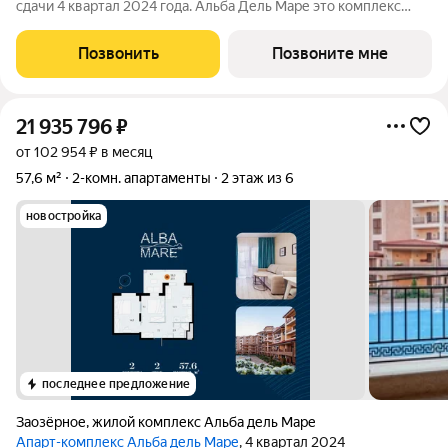
сдачи 4 квартал 2024 года. Альба Дель Маре это комплекс
апартаментов бизнес-класса с развитой инфраструктурой.
Уютные здания переменной этажности строятся в 5 минутах
Позвонить
Позвоните мне
ходьбы (385 метров) от одного
21 935 796
₽
от 102 954 ₽ в месяц
57,6 м²
2-комн. апартаменты
2 этаж из 6
новостройка
последнее предложение
Заозёрное
,
жилой комплекс Альба дель Маре
Апарт-комплекс Альба дель Маре
, 4 квартал 2024