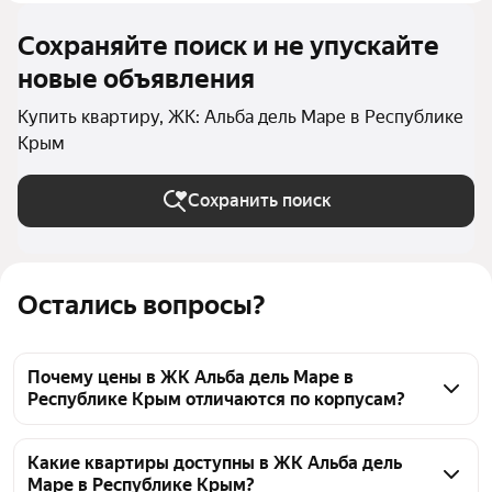
Сохраняйте поиск и не упускайте
новые объявления
Купить квартиру, ЖК: Альба дель Маре в Республике
Крым
Сохранить поиск
Остались вопросы?
Почему цены в ЖК Альба дель Маре в
Республике Крым отличаются по корпусам?
Цены в ЖК Альба дель Маре в Республике Крым 
могут различаться по корпусам из-за разной 
Какие квартиры доступны в ЖК Альба дель
Маре в Республике Крым?
площади квартир, этажности, вида из окон, а также 