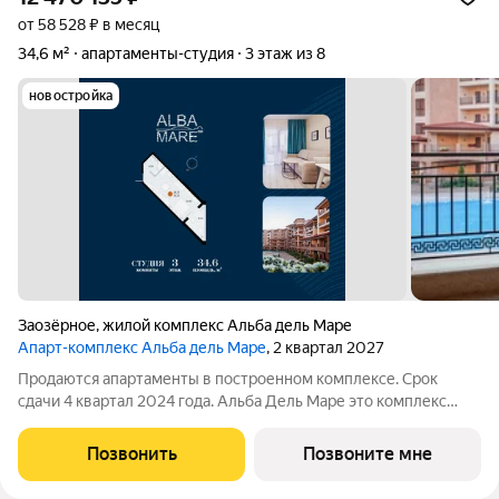
от 58 528 ₽ в месяц
34,6 м²
апартаменты-студия
3 этаж из 8
новостройка
Заозёрное
,
жилой комплекс Альба дель Маре
Апарт-комплекс Альба дель Маре
, 2 квартал 2027
Продаются апартаменты в построенном комплексе. Срок
сдачи 4 квартал 2024 года. Альба Дель Маре это комплекс
апартаментов бизнес-класса с развитой инфраструктурой.
Уютные здания переменной этажности строятся в 5 минутах
Позвонить
Позвоните мне
ходьбы (385 метров) от одного