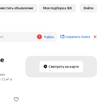
зместить объявление
Моя подборка ЖК
Войти
1
Сохранить поиск
Район
ке
Смотреть на карте
аже
 72 м² в