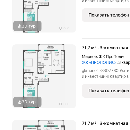
и инвестиций! Квартир в квартале 588 Автономные крышные
котельни Добавляйте об
потерять! ПОЗВОНИТЕ
Показать телефон
КОНСУЛЬТАЦИИ, ПРЕД
3D-тур
71,7 м² · 3-комнатная
Мирное
,
ЖК ПроПолис
ЖК «ПРОПОЛИС»
, 3 кв
gkmonolit-8307780 Уютн
и инвестиций! Квартир в квартале 588 Автономные крышные
котельни Добавляйте об
потерять! ПОЗВОНИТЕ
Показать телефон
КОНСУЛЬТАЦИИ, ПРЕД
3D-тур
71,7 м² · 3-комнатная