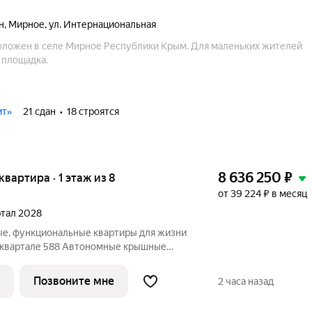
н
,
Мирное
,
ул. Интернациональная
ожен в селе Мирное Республики Крым. Для маленьких жителей
 площадка.
ит»
21 сдан
18 строятся
8 636 250
₽
 квартира · 1 этаж из 8
от 39 224 ₽ в месяц
артал 2028
ые, функциональные квартиры для жизни
ъявление в избранное, чтобы не
 НАМ ПРЯМО СЕЙЧАС ДЛЯ
Позвоните мне
2 часа назад
ЛОЖЕНИЕ ОГРАНИЧЕНО!