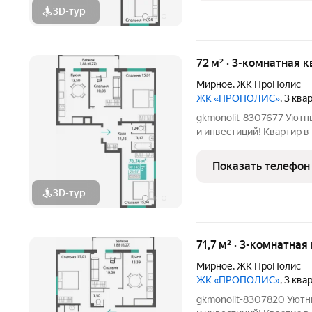
3D-тур
72 м² · 3-комнатная к
Мирное
,
ЖК ПроПолис
ЖК «ПРОПОЛИС»
, 3 кв
gkmonolit-8307677 Уютн
и инвестиций! Квартир в квартале 588 Автономные крышные
котельни Добавляйте об
потерять! ПОЗВОНИТЕ
Показать телефон
КОНСУЛЬТАЦИИ, ПРЕД
3D-тур
71,7 м² · 3-комнатная
Мирное
,
ЖК ПроПолис
ЖК «ПРОПОЛИС»
, 3 кв
gkmonolit-8307820 Уютн