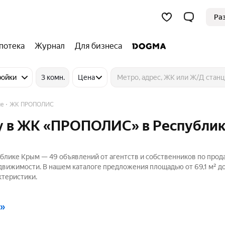
Ра
потека
Журнал
Для бизнеса
ройки
3 комн.
Цена
ые
ЖК ПРОПОЛИС
у в ЖК «ПРОПОЛИС» в Республи
лике Крым — 49 объявлений от агентств и собственников по прод
едвижимости. В нашем каталоге предложения площадью от 69,1 м² до
ктеристики.
»