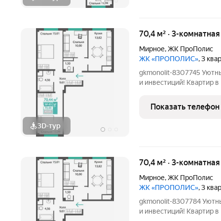
70,4 м² · 3-комнатная
Мирное
,
ЖК ПроПолис
ЖК «ПРОПОЛИС»
, 3 кв
gkmonolit-8307745 Уютн
и инвестиций! Квартир в квартале 588 Автономные крышные
котельни Добавляйте об
потерять! ПОЗВОНИТЕ
Показать телефон
КОНСУЛЬТАЦИИ, ПРЕД
3D-тур
70,4 м² · 3-комнатная
Мирное
,
ЖК ПроПолис
ЖК «ПРОПОЛИС»
, 3 кв
gkmonolit-8307784 Уютн
и инвестиций! Квартир в квартале 588 Автономные крышные