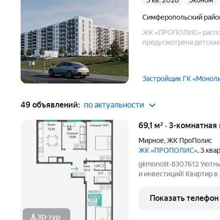
3 кв. 2028
эконом
Симферопольский райо
ЖК «ПРОПОЛИС» распол
предусмотрена детская
Застройщик ГК «Монол
49 объявлений:
по актуальности
69,1 м² · 3-комнатная
Мирное
,
ЖК ПроПолис
ЖК «ПРОПОЛИС»
, 3 кв
gkmonolit-8307612 Уютн
и инвестиций! Квартир в квартале 588 Автономные крышные
котельни Добавляйте об
потерять! ПОЗВОНИТЕ
Показать телефон
КОНСУЛЬТАЦИИ, ПРЕД
3D-тур