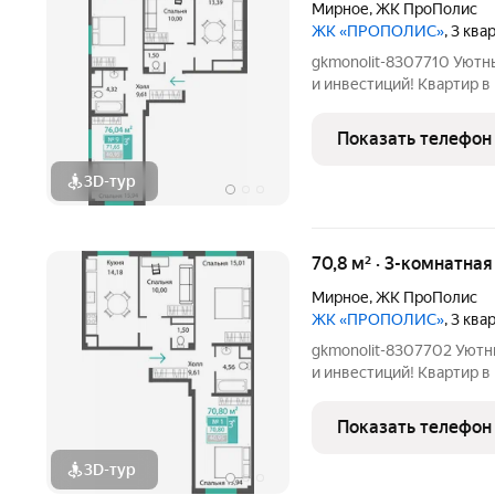
Мирное
,
ЖК ПроПолис
ЖК «ПРОПОЛИС»
, 3 кв
gkmonolit-8307710 Уютн
и инвестиций! Квартир в квартале 588 Автономные крышные
котельни Добавляйте об
потерять! ПОЗВОНИТЕ
Показать телефон
КОНСУЛЬТАЦИИ, ПРЕД
3D-тур
70,8 м² · 3-комнатная
Мирное
,
ЖК ПроПолис
ЖК «ПРОПОЛИС»
, 3 кв
gkmonolit-8307702 Уютн
и инвестиций! Квартир в квартале 588 Автономные крышные
котельни Добавляйте об
потерять! ПОЗВОНИТЕ
Показать телефон
КОНСУЛЬТАЦИИ, ПРЕД
3D-тур