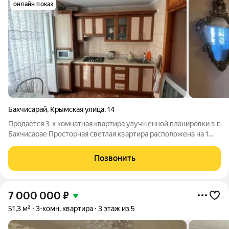
онлайн показ
Бахчисарай
,
Крымская улица
,
14
Продается 3-х комнатная квартира улучшенной планировки в г.
Бахчисарае Просторная светлая квартира расположена на 1
этаже 5 этажного дома. Общая площадь 65,4 кв.м, жилая - 39,6,
кухня - 9,3, два балкона, раздельный санузел. В квартире
Позвонить
автономное
7 000 000
₽
51,3 м²
3-комн. квартира
3 этаж из 5