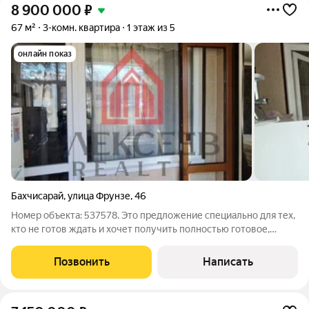
8 900 000
₽
67 м²
3-комн. квартира
1 этаж из 5
онлайн показ
Бахчисарай
,
улица Фрунзе
,
46
Номер объекта: 537578. Это предложение специально для тех,
кто не готов ждать и хочет получить полностью готовое,
уютное и функциональное жилье в районе с развитой
инфраструктурой. Здесь продумано все: от качественного
Позвонить
Написать
ремонта до близости социальных