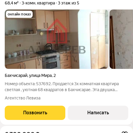
68,4 м²
3-комн. квартира
3 этаж из 5
онлайн показ
Бахчисарай
,
улица Мира
,
2
Номер объекта: 537692. Продается 3х комнатная квартира
светлая , уютная 68 квадратов в Бахчисарае. Эта двушка
идеальна для тех , кто ценит комфорт и удобство без лишнего
Агентство Левиза
шума, но с полным набором городских благ. Дом расположен
так , что все
Позвонить
Написать