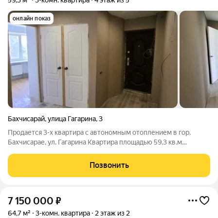
59,3 м²
3-комн. квартира
4 этаж из 5
онлайн показ
Бахчисарай
,
улица Гагарина
,
3
Продается 3-х квартира с автономным отоплением в гор.
Бахчисарае, ул. Гагарина Квартира площадью 59,3 кв.м
расположена на 4 этаже 5 этажного дома, в середине дома.
Подъезд чистый, отремонтированный, без посторонних
Позвонить
запахов, оборудован домофоном. Двор
7 150 000
₽
64,7 м²
3-комн. квартира
2 этаж из 2