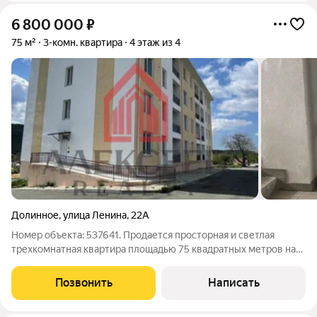
6 800 000
₽
75 м²
3-комн. квартира
4 этаж из 4
Долинное
,
улица Ленина
,
22А
Номер объекта: 537641. Продается просторная и светлая
трехкомнатная квартира площадью 75 квадратных метров на
четвертом этаже капитального четырехэтажного дома с
идеальным современным ремонтом и полностью оставленной
Позвонить
Написать
мебелью для самых взыскательных