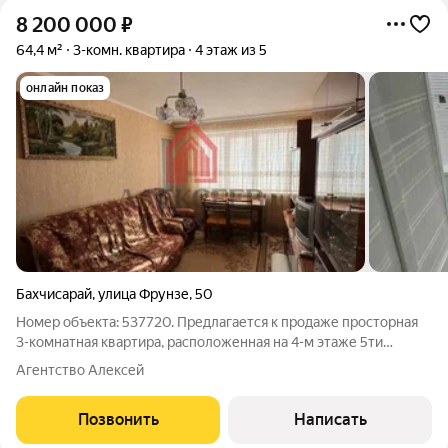
8 200 000
₽
64,4 м²
3-комн. квартира
4 этаж из 5
онлайн показ
Бахчисарай
,
улица Фрунзе
,
50
Номер объекта: 537720. Предлагается к продаже просторная
3-комнатная квартира, расположенная на 4-м этаже 5ти
этажного дома в самом центре Бахчисарая. Просторная
Агентство Алексей
квартира с большой кухней, большим застеклённым балконом,
просторной благоустроенной
Позвонить
Написать