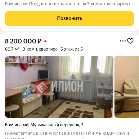
Бахчисарая Продается светлая и теплая 3-комнатная квартира
по адресу: ул. Советская, д. 8. Идеальный вариант для семьи,
которая ценит комфорт и развитую инфраструктуру. О
Позвонить
квартире: Этаж: 5/5 (крыша
8 200 000
₽
69,7 м²
3-комн. квартира
5 этаж из 5
Бахчисарай
,
Музыкальный переулок
,
7
Объект №18406. СВЕРШИЛОСЬ! УЮТНЕЙШАЯ КВАРТИРА В