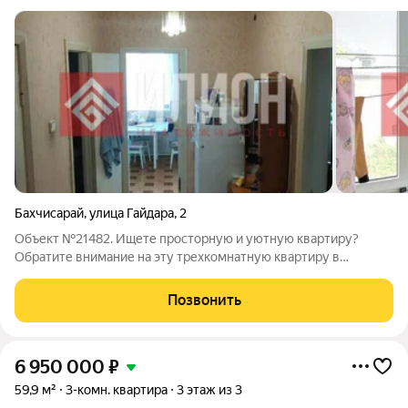
Бахчисарай
,
улица Гайдара
,
2
Объект №21482. Ищете просторную и уютную квартиру?
Обратите внимание на эту трехкомнатную квартиру в
отличном состоянии! Здесь вас ждет комфорт и
независимость благодаря автономному отоплению, которое
Позвонить
позволит вам регулировать температуру в доме по
6 950 000
₽
59,9 м²
3-комн. квартира
3 этаж из 3