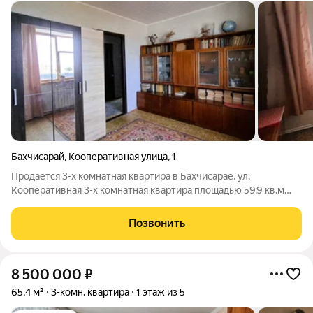
Бахчисарай
,
Кооперативная улица
,
1
Продается 3-х комнатная квартира в Бахчисарае, ул.
Кооперативная 3-х комнатная квартира площадью 59,9 кв.м
расположена на 3 этаже 3 этажного дома. Все комнаты
изолированные, балкон и лоджия, раздельный санузел,
Позвонить
просторная светлая кухня, большая
8 500 000
₽
65,4 м²
3-комн. квартира
1 этаж из 5