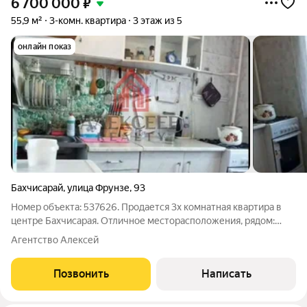
6 700 000
₽
55,9 м²
3-комн. квартира
3 этаж из 5
онлайн показ
Бахчисарай
,
улица Фрунзе
,
93
Номер объекта: 537626. Продается 3х комнатная квартира в
центре Бахчисарая. Отличное месторасположения, рядом:
школа, детские сады, рынок, отделение почты и банков,
Агентство Алексей
магазины, остановка общественного транспорта, центр
детского развития, салоны
Позвонить
Написать