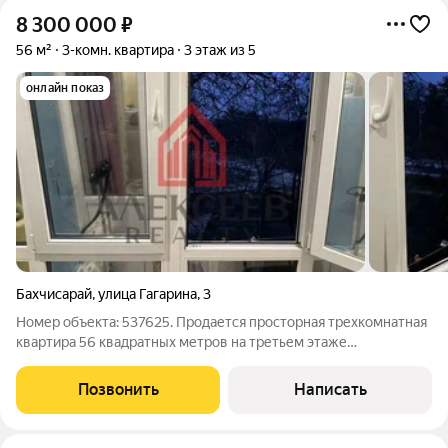
8 300 000
₽
56 м²
3-комн. квартира
3 этаж из 5
онлайн показ
Бахчисарай
,
улица Гагарина
,
3
Номер объекта: 537625. Продается просторная трехкомнатная
квартира 56 квадратных метров на третьем этаже
пятиэтажного дома с идеальным соотношением цены и
качества для тех, кто ценит комфорт без лишних хлопот. Вас
Позвонить
Написать
ждет свежий современный ремонт,