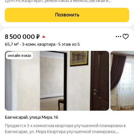
ЦЕНТРЕ!Квартира с ремонтом,вся мебель,заезжай и
живи.Расположение дома является центром всей
инфраструктурной паутины города, (городская больница,
Позвонить
школьная академия, строительный колледж, торговый
8 500 000
₽
65,7 м²
3-комн. квартира
5 этаж из 5
онлайн показ
Бахчисарай
,
улица Мира
,
16
Продается 3-х комнатная квартира улучшенной планировки в
Бахчисарае, ул. Мира Квартира улучшенной планировки,