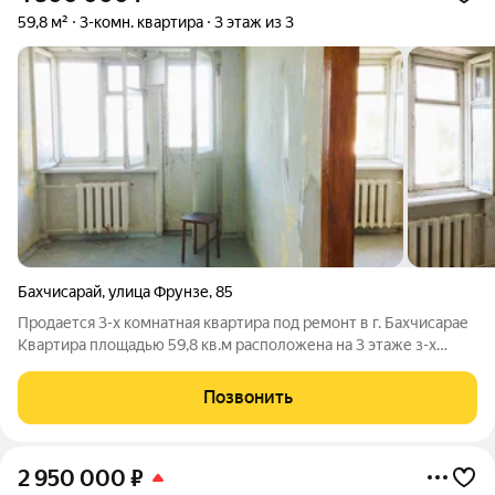
59,8 м²
3-комн. квартира
3 этаж из 3
Бахчисарай
,
улица Фрунзе
,
85
Продается 3-х комнатная квартира под ремонт в г. Бахчисарае
Квартира площадью 59,8 кв.м расположена на 3 этаже з-х
этажного дома. Две комнаты смежные и большой
изолированный зал. Кухня 5,3 кв.м, есть балкон. ванная.
Позвонить
Отопление центральное. Квартира
2 950 000
₽