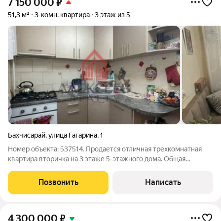
7 150 000
₽
51,3 м²
3-комн. квартира
3 этаж из 5
Бахчисарай
,
улица Гагарина
,
1
Номер объекта: 537514. Продается отличная трехкомнатная
квартира вторичка на 3 этаже 5-этажного дома. Общая
площадь квартиры составляет 51.30 кв.м., при этом кухня
имеет площадь 5.8 кв.м. Эта квартира идеально подойдет для
Позвонить
Написать
тех, кому важен комфорт и
4 300 000
₽