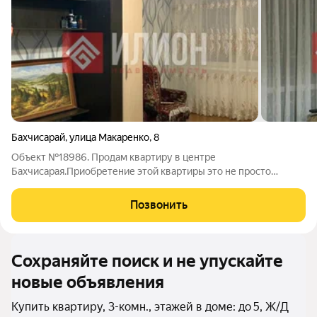
Бахчисарай
,
улица Макаренко
,
8
Объект №18986. Продам квартиру в центре
Бахчисарая.Приобретение этой квартиры это не просто
вариант, а возможность создать уютное и комфортное
пространство для вашей семьи. Просторные изолированные
Позвонить
комнаты позволят каждому члену семьи насладиться
Сохраняйте поиск и не упускайте
новые объявления
Купить квартиру, 3-комн., этажей в доме: до 5, Ж/Д