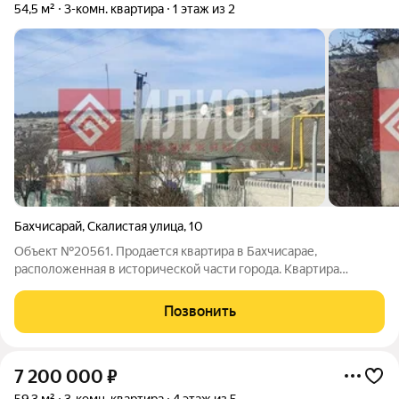
54,5 м²
3-комн. квартира
1 этаж из 2
Бахчисарай
,
Скалистая улица
,
10
Объект №20561. Продается квартира в Бахчисарае,
расположенная в исторической части города. Квартира
находится на первом этаже и оснащена автономным
отоплением, что обеспечит вам комфорт в любое время года.
Позвонить
В квартире есть свет и вода, что делает ее
7 200 000
₽