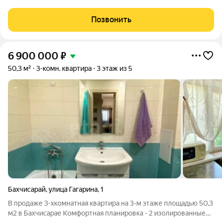
общей площадью 65,7 кв.м. расположена на 5 этаже 5
этажного дома (есть тех.этаж) 2001 года постройки. При доме
Позвонить
своя котельная, за счет чего
6 900 000
₽
50,3 м²
3-комн. квартира
3 этаж из 5
Бахчисарай
,
улица Гагарина
,
1
В продаже 3-хкомнатная квартира на 3-м этаже площадью 50,3
м2 в Бахчисарае Комфортная планировка - 2 изолированные