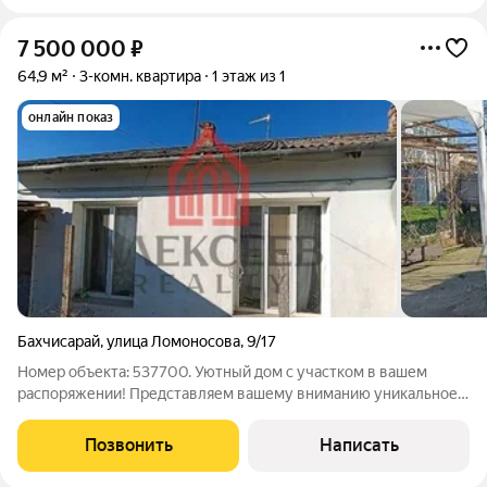
7 500 000
₽
64,9 м²
3-комн. квартира
1 этаж из 1
онлайн показ
Бахчисарай
,
улица Ломоносова
,
9/17
Номер объекта: 537700. Уютный дом с участком в вашем
распоряжении! Представляем вашему вниманию уникальное
предложение квартиру на земле с собственным участком! Это
не просто квартира, а полноценный дом, где вы сможете
Позвонить
Написать
наслаждаться всеми