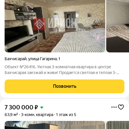
Бахчисарай
,
улица Гагарина
,
1
Объект №26416. Уютная 3-комнатная квартира в центре
Бахчисарая заезжай и живи! Продается светлая и теплая 3-
комнатная квартира по адресу: ул. Гагарина, д. 1. Это отличный
вариант для семьи, которая ценит комфорт и удобство
Позвонить
расположения. О квартире:
7 300 000
₽
63,9 м²
3-комн. квартира
1 этаж из 5