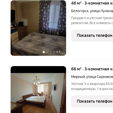
46 м² · 3-комнатная к
Белогорск
,
улица Лунача
Продается уютная трехк
ремонтом. Все комнаты 
проживание. Из окон отк
блочный, построен в 199
Показать телефон
конструкции. Кухня
+
7
66 м² · 3-комнатная 
Мирный
,
улица Сырнико
Уютная 3-к квартира 65.9
кондиционеры. 1 взросл
Показать телефон