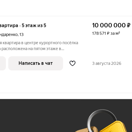
10 000 000
₽
вартира · 5 этаж из 5
178 571 ₽ за м²
ндаренко
,
13
 квартира в центре курортного посёлка
 расположена на пятом этаже в
выходят на две стороны. 2 собственника,
артиры. Планировка: три раздельные
Написать в чат
3 августа 2026
Ж