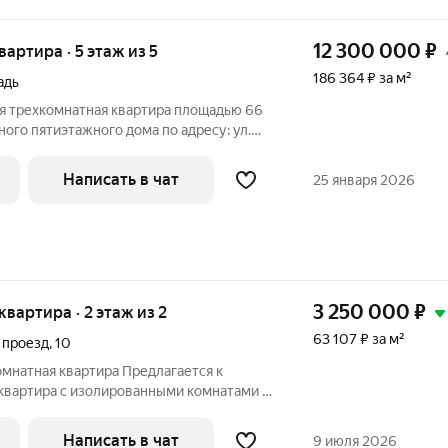
12 300 000
₽
квартира · 5 этаж из 5
186 364 ₽ за м²
адь
я трехкомнатная квартира площадью 66
ного пятиэтажного дома по адресу: ул.
е дома просто великолепное! В
ти находятся магазины, школа и детский
Написать в чат
25 января 2026
3 250 000
₽
 квартира · 2 этаж из 2
63 107 ₽ за м²
 проезд
,
10
мнатная квартира Предлагается к
квартира с изолированными комнатами в
постройки. Квартира расположена на
го здания. Состояние квартиры:
Написать в чат
9 июля 2026