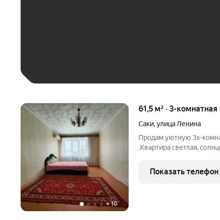
До 30 тыс. ₽
До 50 тыс. ₽
До 70 тыс. ₽
Больше 100 тыс. ₽
61,5 м² · 3-комнатная
Саки
,
улица Ленина
Продам уютную 3х-комна
.Квартира светлая, солн
половине квартиры, зате
этаже, в середине дома, 
Показать телефон
кв.м. Планировка
+
10