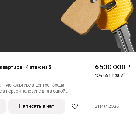
До 100 тыс. ₽
6 500 000
₽
 квартира · 4 этаж из 5
105 691 ₽ за м²
тную квартиру в центре города
це в первой половине дня в одной
м во второй половине. Расположена на 4
теплая , просторная.Общая площадь 61,5
Написать в чат
21 мая 2026