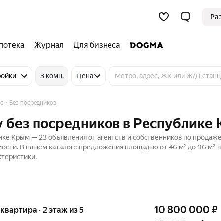
Ра
потека
Журнал
Для бизнеса
ройки
3 комн.
Цена
ые
Без посредников
у без посредников в Республике
ке Крым — 23 объявления от агентств и собственников по продаже
ости. В нашем каталоге предложения площадью от 46 м² до 96 м² в
ктеристики.
10 800 000
₽
 квартира · 2 этаж из 5