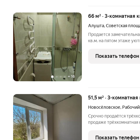
66 м² · 3-комнатная 
Алушта
,
Советская площ
Продается замечательна
кв.м. на пятом этаже уют
Судакская. Расположени
непосредственной близос
Показать телефон
сад в двух
+
16
51,5 м² · 3-комнатная
Новосёловское
,
Рабочий
Срочно продаётся трёхко
продаже трёхкомнатная 
блочном доме 1973 года 
втором этаже двухэтажно
Показать телефон