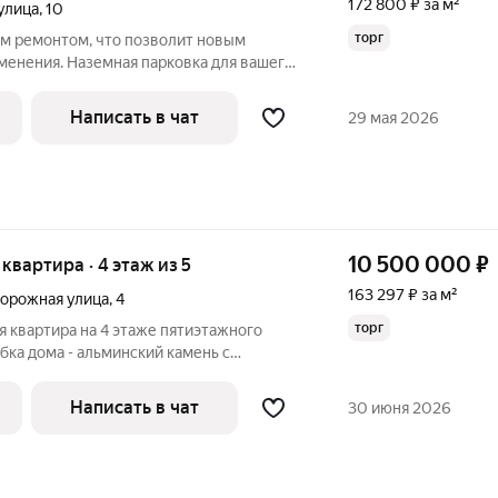
172 800 ₽ за м²
улица
,
10
торг
им ремонтом, что позволит новым
менения. Наземная парковка для вашего
школа, дет сад, магазины. А главное
ежий морской воздух.
Написать в чат
29 мая 2026
10 500 000
₽
я квартира · 4 этаж из 5
163 297 ₽ за м²
орожная улица
,
4
торг
 квартира на 4 этаже пятиэтажного
бка дома - альминский камень с
нтисейсмика), чешский проект, все
щадь помещений: 1 комната - 8.8 кв.м 2
Написать в чат
30 июня 2026