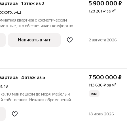
5 900 000
₽
вартира · 1 этаж из 2
128 261 ₽ за м²
рского
,
54Д
омнатная квартира с косметическим
смежные, что обеспечивает комфортное
рывается вид на тихую улицу. Дом
0 году, что гарантирует надежность
Написать в чат
2 августа 2026
7 500 000
₽
квартира · 4 этаж из 5
113 636 ₽ за м²
ва
,
19
торг
 кв. 10 мин пешком до моря. Мебель и
ый собственник. Никаких обременений.
18 июня 2026