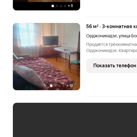
+
5
56 м² · 3-комнатная к
Орджоникидзе
,
улица Бо
Продаётся трёхкомнатная
Орджоникидзе. Квартира
пятиэтажном доме, окна 
согласные с продажей кв
Показать телефон
комнаты,
+
13
ЕЖЕМЕСЯЧНЫЙ ПЛАТЁ