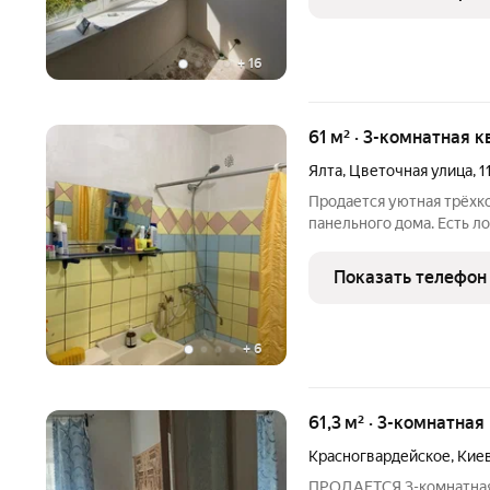
заменены все
+
16
61 м² · 3-комнатная к
Ялта
,
Цветочная улица
,
1
Продается уютная трёхк
панельного дома. Есть л
Полы-дубовый паркет. Р
собственника. Торг.
Показать телефон
+
6
61,3 м² · 3-комнатная
Красногвардейское
,
Киев
ПРОДАЕTСЯ 3-кoмнатная