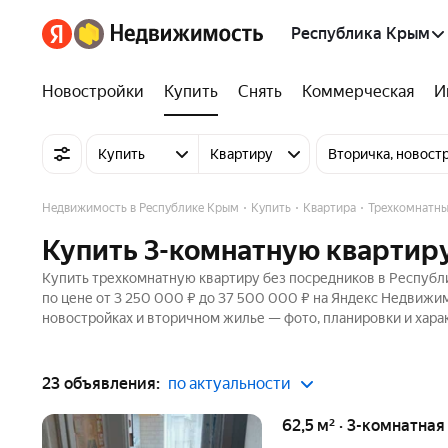
Республика Крым
Новостройки
Купить
Снять
Коммерческая
И
Купить
Квартиру
Вторичка, новост
Недвижимость в Республике Крым
Купить
Квартира
Трехкомнатн
Купить 3-комнатную квартир
Купить трехкомнатную квартиру без посредников в Республи
по цене от 3 250 000 ₽ до 37 500 000 ₽ на Яндекс Недвижим
новостройках и вторичном жилье — фото, планировки и хара
23 объявления:
по актуальности
62,5 м² · 3-комнатная