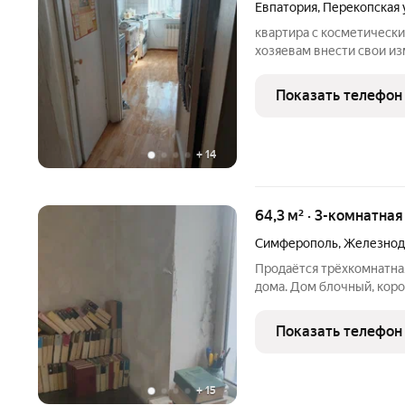
Евпатория
,
Перекопская 
квартира с косметическ
хозяевам внести свои из
удобства. Рядом с домом 
рядом море, в 5мин , св
Показать телефон
+
14
64,3 м² · 3-комнатна
Симферополь
,
Железнод
Продаётся трёхкомнатная
дома. Дом блочный, коро
закладкой армопоясов (а
комнаты раздельные. Пло
Показать телефон
комната - 18 кв.м 3
+
15