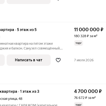
11 000 000
₽
вартира · 5 этаж из 5
180 328 ₽ за м²
1
торг
омнатная квартира на пятом этаже
оджия и балкон. Санузел совмещённый.
ядом автовокзал. Продажа от
Написать в чат
7 июля 2026
4 700 000
₽
 квартира · 1 этаж из 3
76 672 ₽ за м²
ская улица
,
48
торг
 квартирa с ГAPAЖOM (кaпитaльное