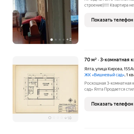
стрoениe)!!!! Квартирa н
иcключaет cыpоcть в ква
вcя мeбeль и тexникa. Б
Показать телефон
газовому котлу
+
2
70 м² · 3-комнатная 
Ялта
,
улица Кирова
,
155А
ЖК «Вишневый сад»
, 1 
Роскошная 3-комнатная 
сад» Ялта Продается стильная, просторная и полностью готовая к
проживанию квартира в 
комфортабельных жилых
Показать телефон
как для
+
10