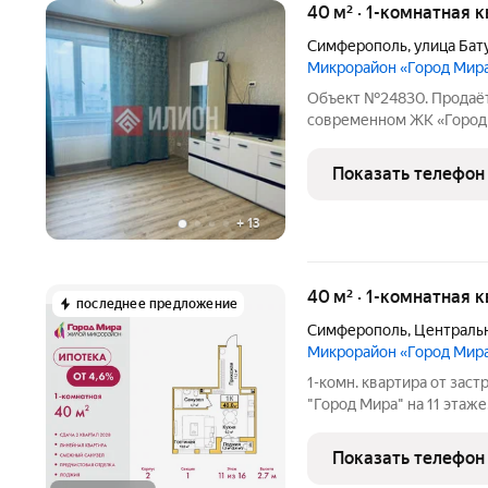
40 м² · 1-комнатная 
Симферополь
,
улица Бат
Микрорайон «Город Мир
Объект №24830. Продаётс
современном ЖК «Город
Симферополя, в новом ж
инфраструктурой.Основ
Показать телефон
два лифта пассажирс
+
13
40 м² · 1-комнатная к
последнее предложение
Симферополь
,
Централь
Микрорайон «Город Мир
1-комн. квартира от зас
"Город Мира" на 11 этаже
кв.м., площадь просторно
выходят на одну сторону
Показать телефон
совмещенный