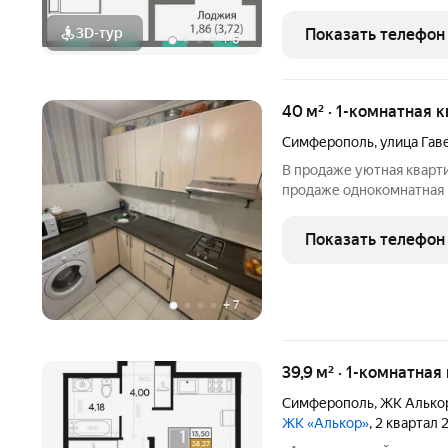
Планируемый срок ввода в эксплуата
ключей: II кв.
3D-тур
Показать телефон
+
6
40 м² · 1-комнатная к
Симферополь
,
улица Гав
В продаже уютная кварти
продаже однокомнатная 
пятиэтажного блочного д
выполнен современный ре
Показать телефон
Установлены все
+
7
39,9 м² · 1-комнатная
Симферополь
,
ЖК Алько
ЖК «Алькор»
, 2 квартал