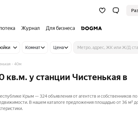
Ра
потека
Журнал
Для бизнеса
ройки
Комнат
Цена
енькая
40м
 кв.м. у станции Чистенькая в
 Республике Крым — 324 объявления от агентств и собственников п
Недвижимости. В нашем каталоге предложения площадью от 36 м² до
ктеристики.