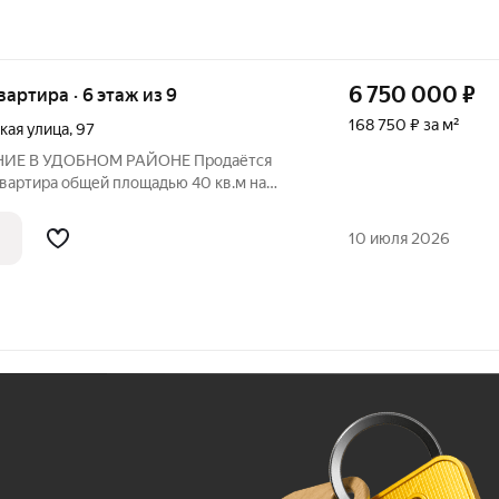
6 750 000
₽
квартира · 6 этаж из 9
168 750 ₽ за м²
кая улица
,
97
 УДОБНОМ РАЙОНЕ Продаётся
квартира общей площадью 40 кв.м на
алаклавской. Квартира полностью готова
 аккуратный косметический ремонт с
10 июля 2026
Ж