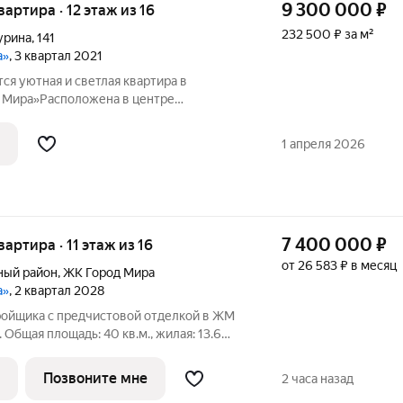
9 300 000
₽
квартира · 12 этаж из 16
232 500 ₽ за м²
урина
,
141
а»
, 3 квартал 2021
я уютная и светлая квартира в
 Мира»Расположена в центре
илом комплексе с развитой
ные преимущества: Современный дом:
1 апреля 2026
кий и грузовой.
7 400 000
₽
вартира · 11 этаж из 16
от 26 583 ₽ в месяц
ный район
,
ЖК Город Мира
а»
, 2 квартал 2028
тройщика с предчистовой отделкой в ЖМ
. Общая площадь: 40 кв.м., жилая: 13.6
й кухни-столовой: 9.2 кв.м. Все окна
. В квартире одна лоджия, один
Позвоните мне
2 часа назад