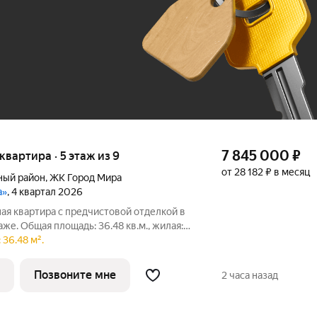
До 100 тыс. ₽
7 845 000
₽
 квартира · 5 этаж из 9
от 28 182 ₽ в месяц
ный район
,
ЖК Город Мира
а»
, 4 квартал 2026
ая квартира с предчистовой отделкой в
же. Общая площадь: 36.48 кв.м., жилая:
и: 8.75 кв.м. Все окна выходят на одну
36.48 м².
а лоджия, один совмещенный санузел.
Позвоните мне
2 часа назад