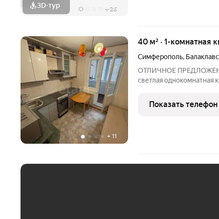
3D-тур
+
26
40 м² · 1-комнатная 
Симферополь
,
Балаклавс
ОТЛИЧНОЕ ПРЕДЛОЖЕНИЕ В
светлая однокомнатная 
шестом этаже по улице Б
к проживанию: выполнен
Показать телефон
качественной отделкой,
+
11
ЕЖЕМЕСЯЧНЫЙ ПЛАТЁ