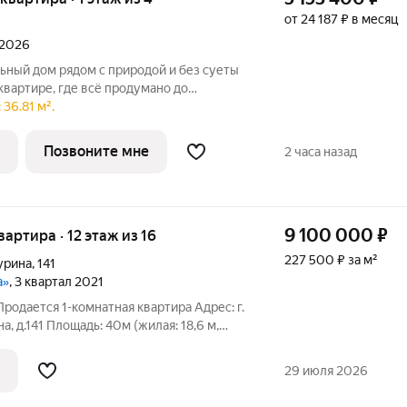
от 24 187 ₽ в месяц
 2026
дом рядом с природой и без суеты
квартире, где всё продумано до
 «Рассвет» от надёжной девелоперской
36.81 м².
Позвоните мне
2 часа назад
9 100 000
₽
квартира · 12 этаж из 16
227 500 ₽ за м²
урина
,
141
а»
, 3 квартал 2021
родается 1-комнатная квартира Адрес: г.
, д.141 Площадь: 40м (жилая: 18,6 м,
16 этаж Продается уютная квартира с
 и ремонтом в городе Симферополь! Эта
29 июля 2026