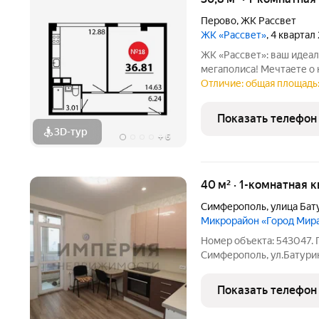
Перово
,
ЖК Рассвет
ЖК «Рассвет»
, 4 квартал
ЖК «Рассвет»: ваш идеальный 
мегаполиса! Мечтаете о 
мелочей? Встречайте ЖК
Отличие: общая площадь: 
компании «Основа» место, где комфорт встречается с гармонией!
Почему стоит
Показать телефон
3D-тур
+
6
40 м² · 1-комнатная 
Симферополь
,
улица Бат
Микрорайон «Город Мир
Номер объекта: 543047. П
Симферополь, ул.Батурина
кухня: 11,5 м) Этаж: 12/
отличным планированием
Показать телефон