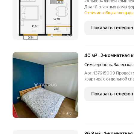
«Алькор» жилой комплекс бизнес-класса в центре Симферополя.
Два 16-этажных дома фо
скрытое от городского ш
Отличие: общая площадь: 
города. Здесь соединили
приватность и редкое
Показать телефон
+
7
40 м² · 2-комнатная 
Симферополь
,
Залесская
Арт. 137615009 Продаётс
квартира с отдельной сп
Всё необходимое для ко
техника (бойлер, стирал
Показать телефон
счётчики. -
+
8
36,8 м² · 1-комнатная