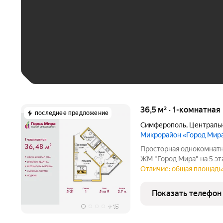
До 30 тыс. ₽
До 50 тыс. ₽
До 70 тыс. ₽
Больше 100 тыс. ₽
36,5 м² · 1-комнатная
последнее предложение
Симферополь
,
Централь
Микрорайон «Город Мир
Просторная однокомнатн
ЖМ "Город Мира" на 5 эта
15.57 кв.м., площадь кухн
Отличие: общая площадь: 
сторону. В квартире одн
Показать телефон
+
15