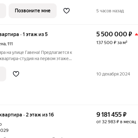
цию I кв. 2029 г. Выдача
Позвоните мне
5 часов назад
5 500 000
₽
вартира · 1 этаж из 5
137 500 ₽ за м²
ена
,
111
ра на улице Гавена! Предлагается к
квартира-студия на первом этаже
ома. Общая площадь 40 кв.м. В квартире
монт. Остается вся мебель и техника.
10 декабря 2024
9 181 455
₽
 квартира · 2 этаж из 16
от 32 983 ₽ в месяц
р
 2029