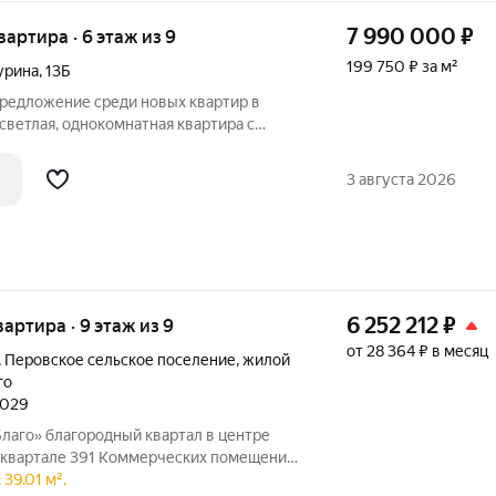
7 990 000
₽
квартира · 6 этаж из 9
199 750 ₽ за м²
урина
,
13Б
редложение среди новых квартир в
 светлая, однокомнатная квартира с
в лучшем районе, в центре
оделать только кухню и можно заехать и
3 августа 2026
доме
6 252 212
₽
вартира · 9 этаж из 9
от 28 364 ₽ в месяц
,
Перовское сельское поселение
,
жилой
го
2029
тал в центре
рческих помещений
39.01 м².