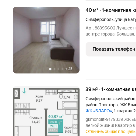
40 м² · 1-комнатная 
Симферополь
,
улица Бат
Арт. 88395602 Лучшее п
центре города! Большая,
автономным отоплением 
Симферополя. Осталось д
Показать телефон
жить. Квартира в новом 
+
25
39 м² · 1-комнатная к
Симферопольский район
район Просторы
,
ЖК Бла
ЖК «БЛАГО»
, 1 квартал 
gkmonolit-9179339 ЖК «Благо» благородный квар
лёгкой жизни! Квартир в квартале 391 Комме
43 Высота потолков 2, 85 м Крышная газовая котельня
Отличие: общая площадь: 