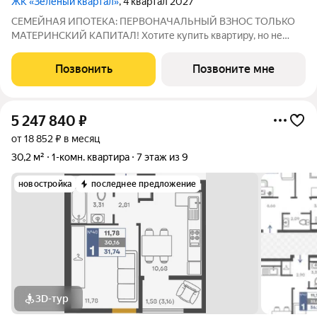
ЖК «Зелёный квартал»
, 4 квартал 2027
СЕМЕЙНАЯ ИПОТЕКА: ПЕРВОНАЧАЛЬНЫЙ ВЗНОС ТОЛЬКО
МАТЕРИНСКИЙ КАПИТАЛ! Хотите купить квартиру, но не
хотите доставать наличные для первого взноса? У нас есть
идеальное решение! Благодаря специальной цене всего 130
Позвонить
Позвоните мне
000 за квадратный метр, вы можете
5 247 840
₽
от 18 852 ₽ в месяц
30,2 м²
1-комн. квартира
7 этаж из 9
новостройка
последнее предложение
3D-тур