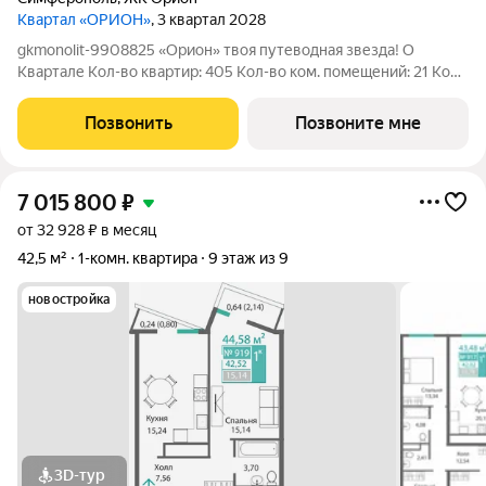
Квартал «ОРИОН»
, 3 квартал 2028
gkmonolit-9908825 «Орион» твоя путеводная звезда! О
Квартале Кол-во квартир: 405 Кол-во ком. помещений: 21 Кол-
во кладовых: 96 Ввод в эксплуатацию: III кв. 2028 г.Выдача
ключей: I 2029 г. Современный квартал комфорт-класса, в
Позвонить
Позвоните мне
котором сочетаются
7 015 800
₽
от 32 928 ₽ в месяц
42,5 м²
1-комн. квартира
9 этаж из 9
новостройка
3D-тур