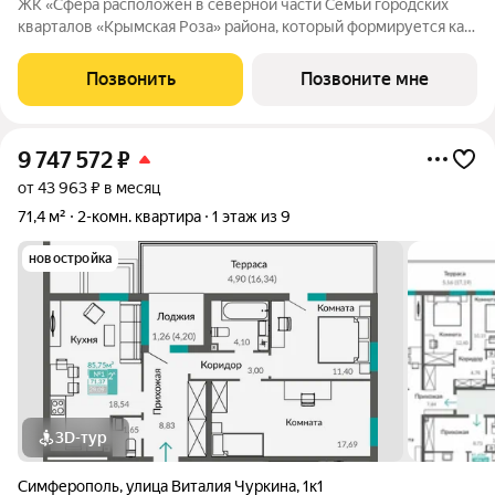
ЖК «Сфера расположен в северной части Семьи городских
кварталов «Крымская Роза» района, который формируется как
полноценная среда для жизни, а не точечная застройка.
«Сфера» состоит из восьми домов высотой в 8 и 9 этажей.
Позвонить
Позвоните мне
Выбор для тех, кто смотрит
9 747 572
₽
от 43 963 ₽ в месяц
71,4 м²
2-комн. квартира
1 этаж из 9
новостройка
3D-тур
Симферополь
,
улица Виталия Чуркина
,
1к1