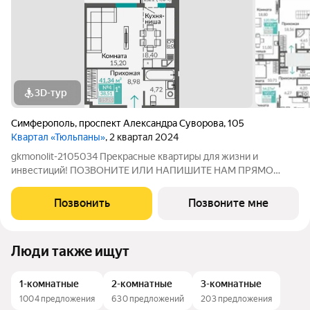
3D-тур
Симферополь
,
проспект Александра Суворова
,
105
Квартал «Тюльпаны»
, 2 квартал 2024
gkmonolit-2105034 Прекрасные квартиры для жизни и
инвестиций! ПОЗВОНИТЕ ИЛИ НАПИШИТЕ НАМ ПРЯМО
СЕЙЧАС ДЛЯ КОНСУЛЬТАЦИИ, ПРЕДЛОЖЕНИЕ
ОГРАНИЧЕНО! Планируемый срок ввода в эксплуатацию: 1
Позвонить
Позвоните мне
квартал 2024 года. О КОМПЛЕКСЕ. Жилой квартал «Тюльпаны»
это
Люди также ищут
1-комнатные
2-комнатные
3-комнатные
1004 предложения
630 предложений
203 предложения