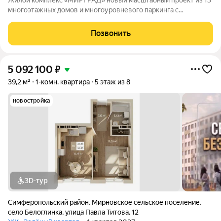
Жилой комплекс «МИРГРАД» новый масштабный проект из 13
многоэтажных домов и многоуровневого паркинга с
эксплуатируемой крышей. Село Мирное один из ближайших
спутников столицы Крыма. Населенный пункт расположен в
Позвонить
живописной локации на северо-западе
5 092 100
₽
39,2 м²
1-комн. квартира
5 этаж из 8
новостройка
3D-тур
Симферопольский район
,
Мирновское сельское поселение
,
село Белоглинка
,
улица Павла Титова
,
12