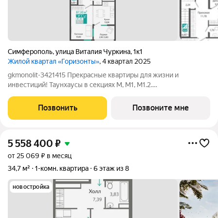
Симферополь
,
улица Виталия Чуркина
,
1к1
Жилой квартал «Горизонты»
, 4 квартал 2025
gkmonolit-3421415 Прекрасные квартиры для жизни и
инвестиций! Таунхаусы в секциях М, М1, М1.2.
Преимуществами для владельцев таунхаусов несомненно
станут BBQ-зона и отдельный вход. Квартир в комплексе 296
Позвонить
Позвоните мне
Высота потолков 2,85 Добавляйте объявление в
5 558 400
₽
от 25 069 ₽ в месяц
34,7 м²
1-комн. квартира
6 этаж из 8
новостройка