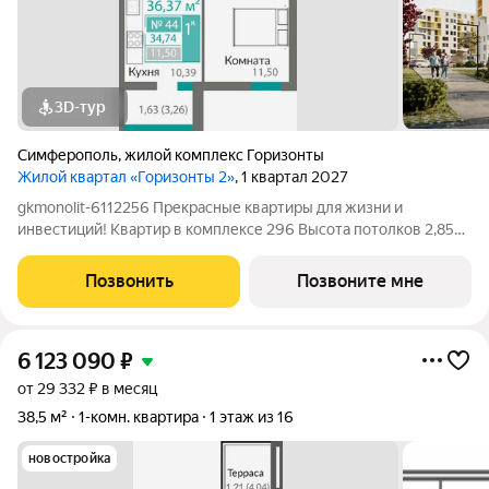
3D-тур
Симферополь
,
жилой комплекс Горизонты
Жилой квартал «Горизонты 2»
, 1 квартал 2027
gkmonolit-6112256 Прекрасные квартиры для жизни и
инвестиций! Квартир в комплексе 296 Высота потолков 2,85
Добавляйте объявление в избранное, чтобы не потерять!
ПОЗВОНИТЕ НАМ ПРЯМО СЕЙЧАС ДЛЯ КОНСУЛЬТАЦИИ,
Позвонить
Позвоните мне
ПРЕДЛОЖЕНИЕ ОГРАНИЧЕНО! О КОМПЛЕКСЕ.
6 123 090
₽
от 29 332 ₽ в месяц
38,5 м²
1-комн. квартира
1 этаж из 16
новостройка