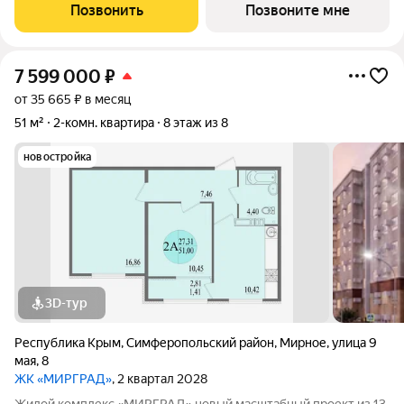
ПОЗВОНИТЕ НАМ ПРЯМО СЕЙЧАС ДЛЯ КОНСУЛЬТАЦИИ,
Позвонить
Позвоните мне
ПРЕДЛОЖЕНИЕ ОГРАНИЧЕНО! О КОМПЛЕКСЕ. Квартал
7 599 000
₽
от 35 665 ₽ в месяц
51 м²
2-комн. квартира
8 этаж из 8
новостройка
3D-тур
Республика Крым
,
Симферопольский район
,
Мирное
,
улица 9
мая
,
8
ЖК «МИРГРАД»
, 2 квартал 2028