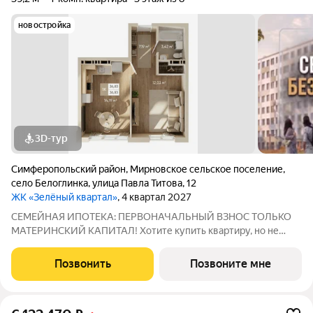
новостройка
3D-тур
Симферопольский район
,
Мирновское сельское поселение
,
село Белоглинка
,
улица Павла Титова
,
12
ЖК «Зелёный квартал»
, 4 квартал 2027
СЕМЕЙНАЯ ИПОТЕКА: ПЕРВОНАЧАЛЬНЫЙ ВЗНОС ТОЛЬКО
МАТЕРИНСКИЙ КАПИТАЛ! Хотите купить квартиру, но не
хотите доставать наличные для первого взноса? У нас есть
идеальное решение! Благодаря специальной цене всего 130
Позвонить
Позвоните мне
000 за квадратный метр, вы можете