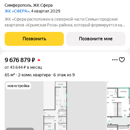
Симферополь
,
ЖК Сфера
ЖК «СФЕРА»
, 4 квартал 2029
ЖК «Сфера расположен в северной части Семьи городских
кварталов «Крымская Роза» района, который формируется как
полноценная среда для жизни, а не точечная застройка.
«Сфера» состоит из восьми домов высотой в 8 и 9 этажей.
Позвонить
Позвоните мне
Выбор для тех, кто смотрит
9 676 879
₽
от 43 644 ₽ в месяц
65 м²
2-комн. квартира
6 этаж из 9
новостройка