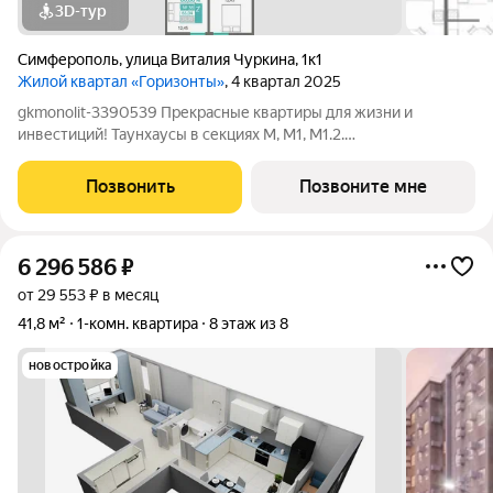
3D-тур
Симферополь
,
улица Виталия Чуркина
,
1к1
Жилой квартал «Горизонты»
, 4 квартал 2025
gkmonolit-3390539 Прекрасные квартиры для жизни и
инвестиций! Таунхаусы в секциях М, М1, М1.2.
Преимуществами для владельцев таунхаусов несомненно
станут BBQ-зона и отдельный вход. Квартир в комплексе 296
Позвонить
Позвоните мне
Высота потолков 2,85 Добавляйте объявление в
6 296 586
₽
от 29 553 ₽ в месяц
41,8 м²
1-комн. квартира
8 этаж из 8
новостройка