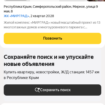
Республика Крым
,
Симферопольский район
,
Мирное
,
улица 9
мая
,
8
ЖК «МИРГРАД»
, 2 квартал 2028
Жилой комплекс «МИРГРАД» новый масштабный проект из 13
многоэтажных домов и многоуровневого паркинга с
эксплуатируемой крышей. Село Мирное один из ближайших
спутников столицы Крыма. Населенный пункт расположен в
Позвонить
живописной локации на северо-западе
Сохраняйте поиск и не упускайте
новые объявления
Купить квартиру, новостройки, Ж/Д станция: 1457 км
в Республике Крым
Сохранить поиск