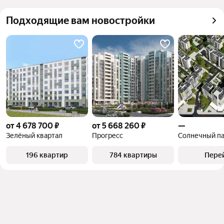
запросы
можете отсортировать результаты по стоимости 
Самый дорогой 
12,79 млн ₽
Подходящие вам новостройки
квадратного метра или площади
объект
от 4 678 700 ₽
от 5 668 260 ₽
—
Зелёный квартал
Прогресс
Солнечный п
196 квартир
784 квартиры
Пере