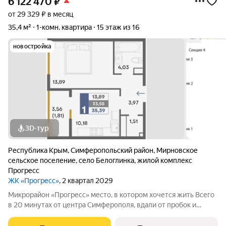
6 122 470
₽
от 29 329 ₽ в месяц
35,4 м²
1-комн. квартира
15 этаж из 16
новостройка
3D-тур
Республика Крым
,
Симферопольский район
,
Мирновское
сельское поселение
,
село Белоглинка
,
жилой комплекс
Прогресс
ЖК «Прогресс»
, 2 квартал 2029
Микрорайон «Прогресс» место, в котором хочется жить Всего
в 20 минутах от центра Симферополя, вдали от пробок и
суеты, Владоград создал новое пространство для легкой
жизни. Микрорайон «Прогресс» это 5 современных кварталов