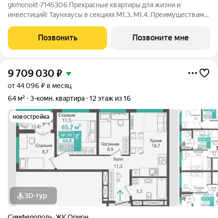
gkmonolit-7145306 Прекрасные квартиры для жизни и
инвестиций! Таунхаусы в секциях М1.3, М1.4. Преимуществами
для владельцев таунхаусов несомненно станут BBQ-зона и
отдельный вход. Квартир в комплексе 181 Высота потолков
Позвонить
Позвоните мне
2,85 Добавляйте объявление в
9 709 030
₽
от 44 096 ₽ в месяц
64 м²
3-комн. квартира
12 этаж из 16
новостройка
3D-тур
Симферополь
,
ЖК Орион