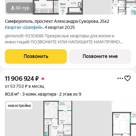
3D-тур
Симферополь
,
проспект Александра Суворова
,
25к2
Квартал «Шалфей»
, 4 квартал 2025
gkmonolit-9230686 Прекрасные квартиры для жизни и
инвестиций! ПОЗВОНИТЕ ИЛИ НАПИШИТЕ НАМ ПРЯМО
СЕЙЧАС ДЛЯ КОНСУЛЬТАЦИИ, ПРЕДЛОЖЕНИЕ
ОГРАНИЧЕНО! О КОМПЛЕКСЕ Квартал состоит из 7 секций: 10,
Позвонить
Позвоните мне
12, 16 этажей и 3 стилобата 1 этаж. Жилой квартал Шалфей -
11 906 924
₽
от 53 702 ₽ в месяц
80,8 м²
3-комн. квартира
2 этаж из 9
новостройка