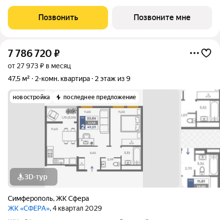
хотите доставать наличные для первого взноса? У нас есть
идеальное решение! Благодаря специальной цене всего 130
Позвонить
Позвоните мне
000 за квадратный метр, вы можете
7 786 720
₽
от 27 973 ₽ в месяц
47,5 м²
2-комн. квартира
2 этаж из 9
новостройка
последнее предложение
3D-тур
Симферополь
,
ЖК Сфера
ЖК «СФЕРА»
, 4 квартал 2029