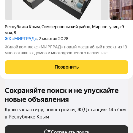
Республика Крым
,
Симферопольский район
,
Мирное
,
улица 9
мая
,
8
ЖК «МИРГРАД»
, 2 квартал 2028
Жилой комплекс «МИРГРАД» новый масштабный проект из 13
многоэтажных домов и многоуровневого паркинга с
эксплуатируемой крышей. Село Мирное один из ближайших
спутников столицы Крыма. Населенный пункт расположен в
Позвонить
живописной локации на северо-западе
Сохраняйте поиск и не упускайте
новые объявления
Купить квартиру, новостройки, Ж/Д станция: 1457 км
в Республике Крым
Сохранить поиск