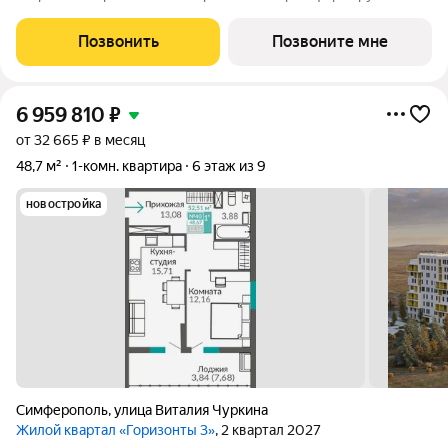
полноценная среда для жизни, а не точечная застройка.
«Сфера» состоит из восьми домов высотой в 8 и 9 этажей.
Позвонить
Позвоните мне
Выбор для тех, кто смотрит
6 959 810
₽
от 32 665 ₽ в месяц
48,7 м²
1-комн. квартира
6 этаж из 9
новостройка
Симферополь
,
улица Виталия Чуркина
Жилой квартал «Горизонты 3»
, 2 квартал 2027