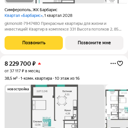
Симферополь
,
ЖК Барбарис
Квартал «Барбарис»
, 1 квартал 2028
gkmonolit-7947480 Прекрасные квартиры для жизни и
инвестиций! Квартир в комплексе 331 Высота потолков 2, 85
Отопление Жилые помещения индивидуальное
Коммерческие помещения централизованное Добавляйте
Позвонить
Позвоните мне
объявление в избранное, чтобы не потерять!
8 229 700
₽
от 37 117 ₽ в месяц
38,5 м²
1-комн. квартира
10 этаж из 16
новостройка