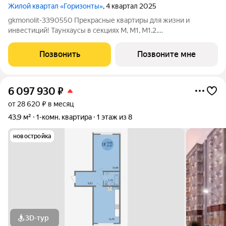
Жилой квартал «Горизонты»
, 4 квартал 2025
gkmonolit-3390550 Прекрасные квартиры для жизни и
инвестиций! Таунхаусы в секциях М, М1, М1.2.
Преимуществами для владельцев таунхаусов несомненно
станут BBQ-зона и отдельный вход. Квартир в комплексе 296
Позвонить
Позвоните мне
Высота потолков 2,85 Добавляйте объявление в
6 097 930
₽
от 28 620 ₽ в месяц
43,9 м²
1-комн. квартира
1 этаж из 8
новостройка
3D-тур