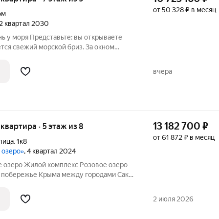
от 50 328 ₽ в месяц
ом
 2 квартал 2030
ь у моря Представьте: вы открываете
еро СасыкСиваш: его воды отражают
авораживающую картину. Жизнь в
вчера
13 182 700
₽
 квартира · 5 этаж из 8
от 61 872 ₽ в месяц
лица
,
1к8
е озеро»
, 4 квартал 2024
 озеро Жилой комплекс Розовое озеро
 побережье Крыма между городами Саки
ки чистое место находится на косе между
м озером Сасык-Сиваш в
2 июля 2026
ости