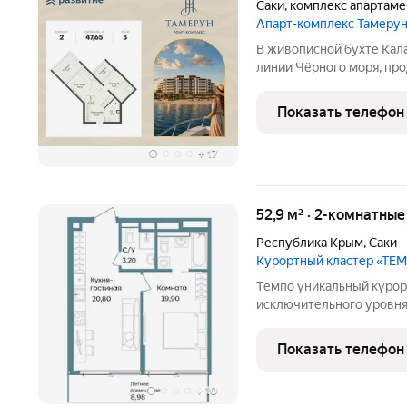
Саки
,
комплекс апартаме
Апарт-комплекс Тамеру
В живописной бухте Кала
линии Чёрного моря, пр
площадью 47.65 кв. м бе
этаже, в апарт-комплек
Показать телефон
проекта
+
17
52,9 м² · 2-комнатны
Республика Крым
,
Саки
Курортный кластер «ТЕ
Tемпо уникальный курортный кластер для истинных ценителей
исключительного уровня
первоклассной инфрастру
мгновение безмерно пре
Показать телефон
вам. Комплекс возводитс
+
10