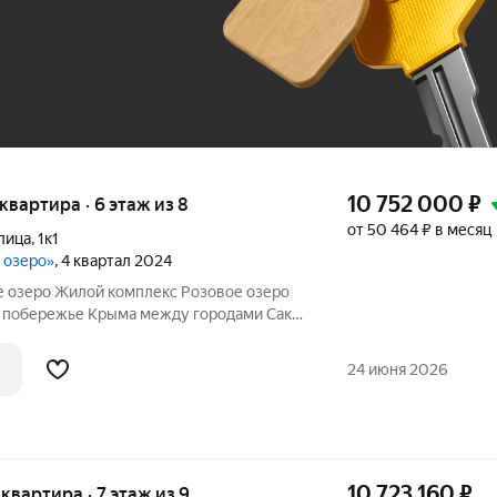
До 100 тыс. ₽
10 752 000
₽
 квартира · 6 этаж из 8
от 50 464 ₽ в месяц
лица
,
1к1
е озеро»
, 4 квартал 2024
 озеро Жилой комплекс Розовое озеро
 побережье Крыма между городами Саки
ки чистое место находится на косе между
м озером Сасык-Сиваш в
24 июня 2026
ости
10 723 160
₽
 квартира · 7 этаж из 9