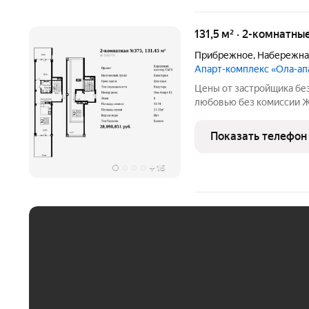
131,5 м² · 2-комнатн
Прибрежное
,
Набережна
Апарт-комплекс «Ола-ап
Цены от застройщика бе
любовью без комиссии Ж
к выполнению ремонта Д
Север Вид на МОРЕ, зону
Показать телефон
Уникальный,
+
16
ЕЖЕМЕСЯЧНЫЙ ПЛАТЁ