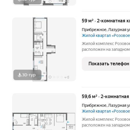
+
5
59 м² · 2-комнатная 
Прибрежное
,
Лазурная у
Жилой квартал «Розово
Жилой комплекс Розовое
расположен на западном
и Евпатория. Экологичес
Чёрным морем и розовы
Показать телефон
непосредственной близ
3D-тур
+
5
59,6 м² · 2-комнатная
Прибрежное
,
Лазурная у
Жилой квартал «Розово
Жилой комплекс Розовое
расположен на западном