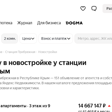
Ра
потека
Журнал
Для бизнеса
2 комн.
Цена
Взнос и платёж
ые
Станция Прибрежная
Новостройки
 в новостройке у станции
рым
ибрежная в Республике Крым — 151 объявление от агентств и собс
 на Яндекс Недвижимости. В нашем каталоге предложения площадью 
ровки и характеристики.
14 667 147
₽
е апартаменты · 3 этаж из 9
от 61 468 ₽ в месяц