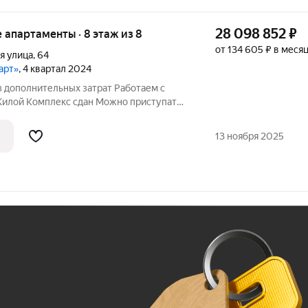
28 098 852
₽
ые апартаменты · 8 этаж из 8
от 134 605 ₽ в меся
я улица
,
64
арт»
, 4 квартал 2024
з дополнительных затрат Работаем с
илой Комплекс сдан Можно приступать
о моря 50 метров Сторона света Юг -
 Бассейна и Розовое Озеро 3 в 1
13 ноября 2025
Ж