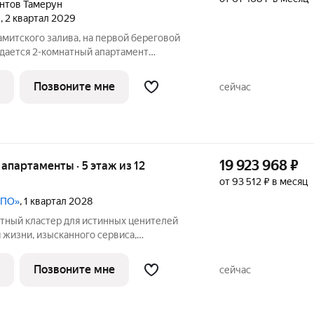
нтов Тамерун
н
, 2 квартал 2029
митского залива, на первой береговой
одается 2-комнатный апартамент
з отделки. Апартамент расположен на 3
се премиум-класса «Тамерун». Девелопер
Позвоните мне
сейчас
19 923 968
₽
е апартаменты · 5 этаж из 12
от 93 512 ₽ в месяц
МПО»
, 1 квартал 2028
 жизни, изысканного сервиса,
ктуры. Это место силы, где каждое
красно, а время принадлежит только
Позвоните мне
сейчас
я в