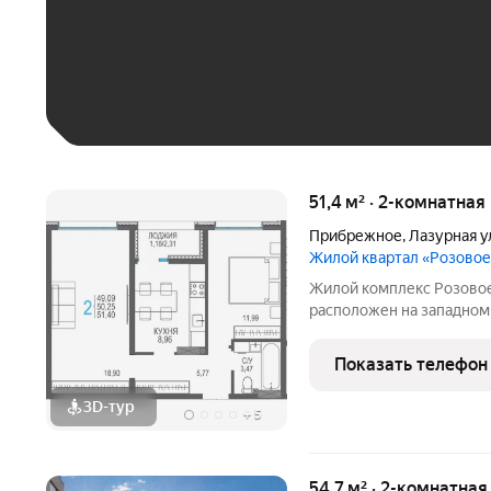
До 30 тыс. ₽
До 50 тыс. ₽
До 70 тыс. ₽
Больше 100 тыс. ₽
51,4 м² · 2-комнатная
Прибрежное
,
Лазурная у
Жилой квартал «Розово
Жилой комплекс Розовое
расположен на западном
и Евпатория. Экологичес
Чёрным морем и розовы
Показать телефон
непосредственной близ
3D-тур
+
5
54,7 м² · 2-комнатная