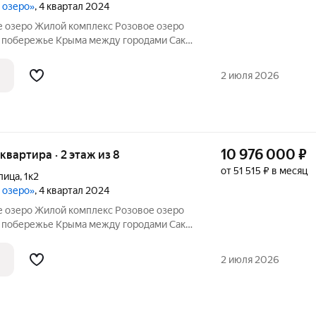
е озеро»
, 4 квартал 2024
 озеро Жилой комплекс Розовое озеро
 побережье Крыма между городами Саки
ки чистое место находится на косе между
м озером Сасык-Сиваш в
2 июля 2026
ости
10 976 000
₽
 квартира · 2 этаж из 8
от 51 515 ₽ в месяц
лица
,
1к2
е озеро»
, 4 квартал 2024
 озеро Жилой комплекс Розовое озеро
 побережье Крыма между городами Саки
ки чистое место находится на косе между
м озером Сасык-Сиваш в
2 июля 2026
ости