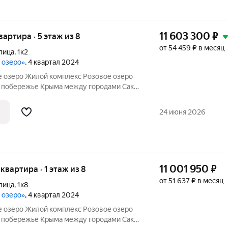
11 603 300
₽
квартира · 5 этаж из 8
от 54 459 ₽ в месяц
лица
,
1к2
е озеро»
, 4 квартал 2024
 озеро Жилой комплекс Розовое озеро
 побережье Крыма между городами Саки
ки чистое место находится на косе между
м озером Сасык-Сиваш в
24 июня 2026
ости
11 001 950
₽
 квартира · 1 этаж из 8
от 51 637 ₽ в месяц
лица
,
1к8
е озеро»
, 4 квартал 2024
 озеро Жилой комплекс Розовое озеро
 побережье Крыма между городами Саки