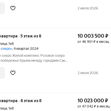
ки чистое место находится на косе между
м озером Сасык-Сиваш в
2 июля 2026
ости
10 003 500
₽
 квартира · 5 этаж из 8
от 46 951 ₽ в месяц
лица
,
1к8
е озеро»
, 4 квартал 2024
 озеро Жилой комплекс Розовое озеро
 побережье Крыма между городами Саки
ки чистое место находится на косе между
м озером Сасык-Сиваш в
2 июля 2026
ости
10 023 000
₽
 квартира · 6 этаж из 8
от 47 042 ₽ в месяц
лица
,
1к8