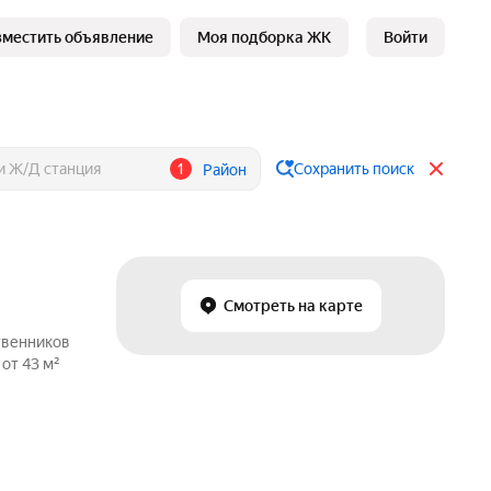
зместить объявление
Моя подборка ЖК
Войти
1
Сохранить поиск
Район
Смотреть на карте
твенников
от 43 м²