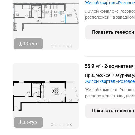
Жилой квартал «Розово
Жилой комплекс Розовое
расположен на западном
и Евпатория. Экологичес
Чёрным морем и розовы
Показать телефон
непосредственной близ
3D-тур
+
5
55,9 м² · 2-комнатная
Прибрежное
,
Лазурная у
Жилой квартал «Розово
Жилой комплекс Розовое
расположен на западном
и Евпатория. Экологичес
Чёрным морем и розовы
Показать телефон
непосредственной близ
3D-тур
+
5