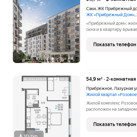
Саки
,
ЖК Прибрежный д
ЖК «Прибрежный Дом»
,
«Прибрежный дом»: жизн
окна и в квартиру врывается свежий морской бриз. За окном
раскинулось розовое оз
ясное небо, создавая з
Показать телефон
«Прибрежном доме» это
+
4
54,9 м² · 2-комнатная
Прибрежное
,
Лазурная у
Жилой квартал «Розово
Жилой комплекс Розовое
расположен на западном
и Евпатория. Экологичес
Чёрным морем и розовы
Показать телефон
непосредственной близ
3D-тур