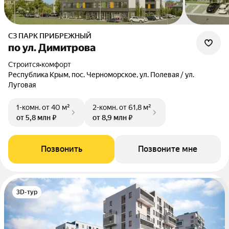
СЗ ПАРК ПРИБРЕЖНЫЙ
по ул. Димитрова
Строится
•
комфорт
Республика Крым, пос. Черноморское, ул. Полевая / ул.
Луговая
1-комн.
от 40 м²
2-комн.
от 61,8 м²
от 5,8 млн ₽
от 8,9 млн ₽
Позвонить
Позвоните мне
3D-тур