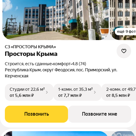
ещё 9 фот
СЗ «ПРОСТОРЫ КРЫМА»
Просторы Крыма
Строится, есть сданные
•
комфорт
•
4.8 (74)
Республика Крым, округ Феодосия, пос. Приморский, ул.
Керченская
Студии
от 22,6 м²
1-комн.
от 35,3 м²
2-комн.
от 49,7
от 5,6 млн ₽
от 7,7 млн ₽
от 8,5 млн ₽
Позвонить
Позвоните мне