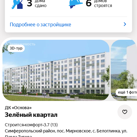
3
6
дома
домов
сдано
строятся
Подробнее о застройщике
3D-тур
ещё 1 фот
ДК «Основа»
Зелёный квартал
Строится
•
комфорт
•
3.7 (13)
Симферопольский район, пос. Мирновское, с. Белоглинка, ул.