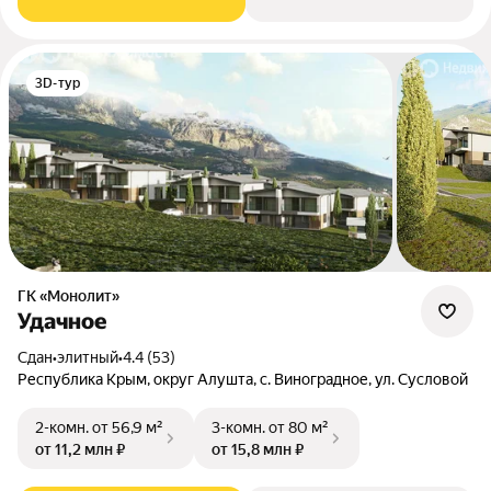
3D-тур
ГК «Монолит»
Удачное
Сдан
•
элитный
•
4.4 (53)
Республика Крым, округ Алушта, с. Виноградное, ул. Сусловой
2-комн.
от 56,9 м²
3-комн.
от 80 м²
от 11,2 млн ₽
от 15,8 млн ₽