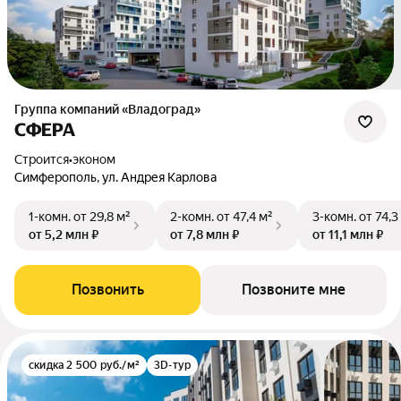
Группа компаний «Владоград»
СФЕРА
Строится
•
эконом
Симферополь, ул. Андрея Карлова
1-комн.
от 29,8 м²
2-комн.
от 47,4 м²
3-комн.
от 74,3
от 5,2 млн ₽
от 7,8 млн ₽
от 11,1 млн ₽
Позвонить
Позвоните мне
скидка 2 500 руб./м²
3D-тур