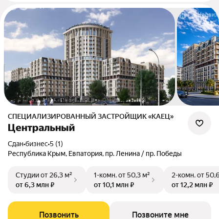
СПЕЦИАЛИЗИРОВАННЫЙ ЗАСТРОЙЩИК «КАЕЦ»
Центральный
Сдан
•
бизнес
•
5 (1)
Республика Крым, Евпатория, пр. Ленина / пр. Победы
Студии
от 26,3 м²
1-комн.
от 50,3 м²
2-комн.
от 50,
от 6,3 млн ₽
от 10,1 млн ₽
от 12,2 млн ₽
Позвонить
Позвоните мне