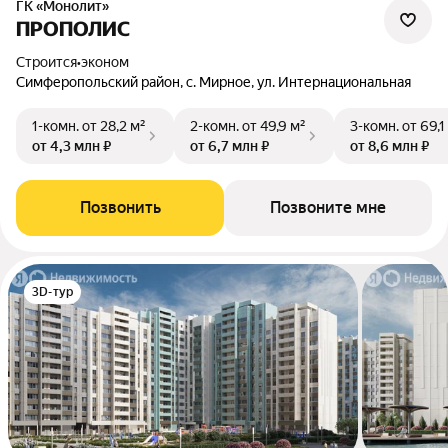
ГК «Монолит»
ПРОПОЛИС
Строится
•
эконом
Симферопольский район, с. Мирное, ул. Интернациональная
1-комн.
от 28,2 м²
2-комн.
от 49,9 м²
3-комн.
от 69,1
от 4,3 млн ₽
от 6,7 млн ₽
от 8,6 млн ₽
Позвонить
Позвоните мне
3D-тур