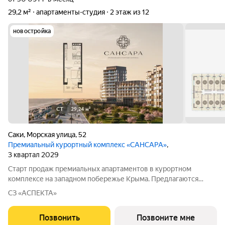
29,2 м²
апартаменты-студия
2 этаж из 12
новостройка
Саки
,
Морская улица
,
52
Премиальный курортный комплекс «САНСАРА»
,
3 квартал 2029
Старт продаж премиальных апартаментов в курортном
комплексе на западном побережье Крыма. Предлагаются
современные резиденции площадью 29.24 м с панорамными
СЗ «АСПЕКТА»
окнами и высотой потолков 3,15 м. В вашем распоряжении: -
Благоустроенный пляж протяжённостью
Позвонить
Позвоните мне