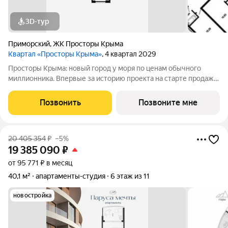
3D-тур
Приморский
,
ЖК Просторы Крыма
Квартал «Просторы Крыма»
, 4 квартал 2029
Просторы Крыма: новый город у моря по ценам обычного
миллионника. Впервые за историю проекта на старте продаж
Видовые квартиры на Парк, который займет 6,69 ГА
территории. У вас в доступе 2 моря сразу: Черное и Азовское!
Позвонить
Позвоните мне
Черное море всего 5 минут на
20 405 354
₽
–5%
19 385 090
₽
от 95 771 ₽ в месяц
40,1 м²
апартаменты-студия
6 этаж из 11
новостройка