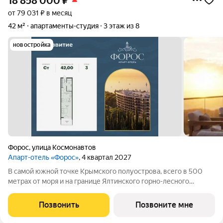
18 858 000
₽
от 79 031 ₽ в месяц
42 м²
апартаменты-студия
3 этаж из 8
новостройка
Форос
,
улица Космонавтов
Апарт-отель «Форос»
, 4 квартал 2027
В самой южной точке Крымского полуострова, всего в 500
метрах от моря и на границе Ялтинского горно-лесного
заповедника, продается студия площадью 42 кв. м без отделки.
Апартамент расположен на 3 этаже в премиальном апарт-
Позвонить
Позвоните мне
комплексе «Форос».