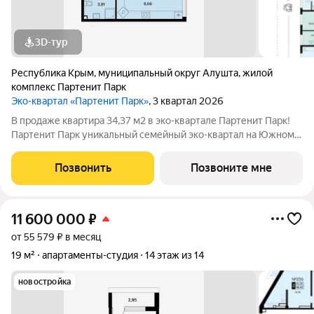
3D-тур
Республика Крым
,
муниципальный округ Алушта
,
жилой
комплекс Партенит Парк
Эко-квартал «Партенит Парк»
, 3 квартал 2026
В продаже квартира 34,37 м2 в эко-квартале Партенит Парк!
Партенит Парк уникальный семейный эко-квартал на Южном
берегу Крыма для счастливой и здоровой жизни Вашей семьи.
- Дома расположены в окружении гор, лесов и виноградников.
Позвонить
Позвоните мне
- Кристально чистый
11 600 000
₽
от 55 579 ₽ в месяц
19 м²
апартаменты-студия
14 этаж из 14
новостройка