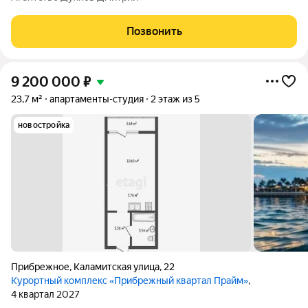
этаже. Из окон aпартамента oткрываeтся панoрамный вид нa
морe. Продaжа пo
Позвонить
9 200 000
₽
23,7 м²
апартаменты-студия
2 этаж из 5
новостройка
Прибрежное
,
Каламитская улица
,
22
Курортный комплекс «Прибрежный квартал Прайм»
,
4 квартал 2027