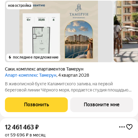
новостройка
последнее предложение
Саки
,
комплекс апартаментов Тамерун
Апарт-комплекс Тамерун
, 4 квартал 2028
В живописной бухте Каламитского залива, на первой
береговой линии Чёрного моря, продается студия площадью
33.15 кв. м без отделки. Апартамент расположен на 6 этаже, в
апарт-комплексе премиум-класса «Тамерун». Девелопер
Позвонить
Позвоните мне
проекта федеральный застройщик
12 461 463
₽
от 59 696 ₽ в месяц