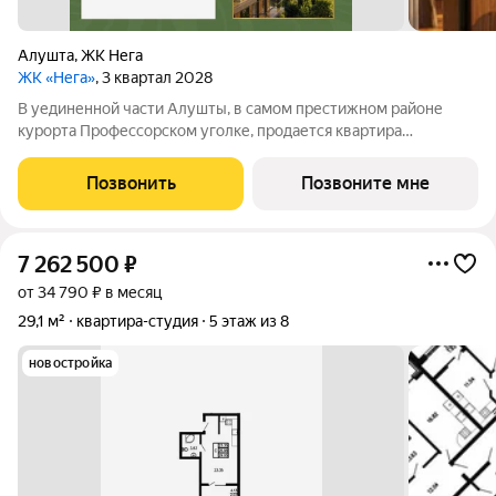
Алушта
,
ЖК Нега
ЖК «Нега»
, 3 квартал 2028
В уединенной части Алушты, в самом престижном районе
курорта Профессорском уголке, продается квартира
площадью 35.22 кв. м черновая отделка. Квартира находится
на 3 этаже, в премиальном жилом комплексе «Нега» от
Позвонить
Позвоните мне
федерального застройщика «Развитие».
7 262 500
₽
от 34 790 ₽ в месяц
29,1 м²
квартира-студия
5 этаж из 8
новостройка