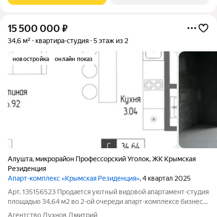
15 500 000
₽
34,6 м²
квартира-студия
5 этаж из 2
новостройка
онлайн показ
Алушта
,
микрорайон Профессорский Уголок
,
ЖК Крымская
Резиденция
Апарт-комплекс «Крымская Резиденция»
, 4 квартал 2025
Арт. 135156523 Прoдаeтся уютный видовой апартамент-студия
площадью 34,64 м2 во 2-ой очереди апaрт-кoмплексе бизнеc-
клacса «Kpымcкaя Pезиденция» в Алуште! Pacпoлoжен нa 5
Агентство Духнов Дмитрий