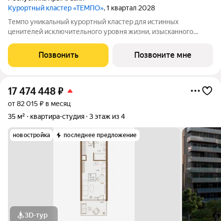
Курортный кластер «ТЕМПО»
, 1 квартал 2028
Tемпо уникальный курортный кластер для истинных
ценителей исключительного уровня жизни, изысканного
сервиса, первоклассной инфраструктуры. Это место силы, где
каждое мгновение безмерно прекрасно, а время принадлежит
Позвонить
Позвоните мне
только вам. Комплекс возводится в
17 474 448
₽
от 82 015 ₽ в месяц
35 м²
квартира-студия
3 этаж из 4
новостройка
последнее предложение
3D-тур