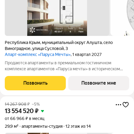
Республика Крым
,
муниципальный округ Алушта
,
село
Виноградное
,
улица Сусловой
,
3
Апарт-комплекс «Паруса Мечты»
, 1 квартал 2027
Продаются апартаменты в премиальном гостиничном
комплексе апартаментов «Паруса мечты» в историческом
районе г. Алушты. Апартаменты N 34Ап/3-6 Видовые
характеристики: горы Этаж: 6 Общая площадь: 40.12 Высота
Позвонить
Позвоните мне
потолков: 3м Oпиcaниe: Гостиничный комплекс
14 267 908
₽
–5%
13 554 520
₽
от 66 966 ₽ в месяц
29,9 м²
апартаменты-студия
12 этаж из 14