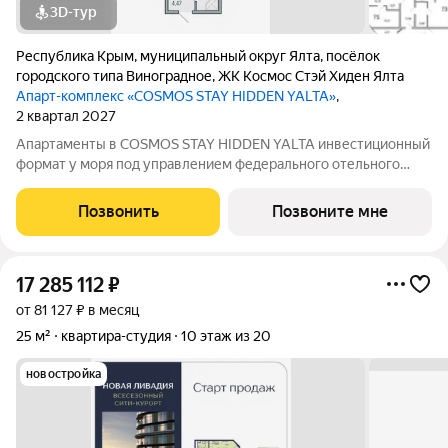
3D-тур
Республика Крым
,
муниципальный округ Ялта
,
посёлок
городского типа Виноградное
,
ЖК Космос Стэй Хиден Ялта
Апарт-комплекс «COSMOS STAY HIDDEN YALTA»
,
2 квартал 2027
Апартаменты в COSMOS STAY HIDDEN YALTA инвестиционный
формат у моря под управлением федерального отельного
оператора. Продаются апартаменты от застройщика в
комплексе COSMOS STAY HIDDEN YALTA в Ялте проекте с
Позвонить
Позвоните мне
собственной курортной инфраструктурой,
17 285 112
₽
от 81 127 ₽ в месяц
25 м²
квартира-студия
10 этаж из 20
новостройка