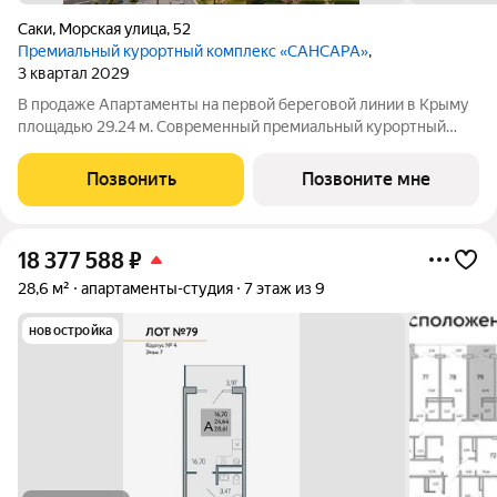
Саки
,
Морская улица
,
52
Премиальный курортный комплекс «САНСАРА»
,
3 квартал 2029
В продаже Апартаменты на первой береговой линии в Крыму
площадью 29.24 м. Современный премиальный курортный
комплекс, который создан для тех, кто мечтает жить у моря
каждый день и наслаждаться атмосферой вечного отпуска!
Позвонить
Позвоните мне
Благоустроенный пляж
18 377 588
₽
28,6 м²
апартаменты-студия
7 этаж из 9
новостройка