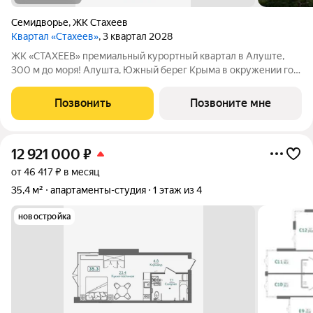
Семидворье
,
ЖК Стахеев
Квартал «Стахеев»
, 3 квартал 2028
ЖК «СТАХЕЕВ» премиальный курортный квартал в Алуште,
300 м до моря! Алушта, Южный берег Крыма в окружении гор
и реликтового леса вблизи Национального парка. 300 метров
до мелкогалечных пляжей с кристально чистой водой.
Позвонить
Позвоните мне
Современные квартиры с видом
12 921 000
₽
от 46 417 ₽ в месяц
35,4 м²
апартаменты-студия
1 этаж из 4
новостройка