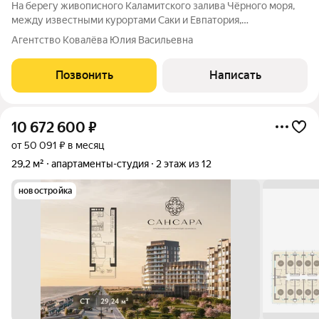
На берегу живописного Каламитского залива Чёрного моря,
между известными курортами Саки и Евпатория,
расположился уникальный курортный комплекс
Агентство Ковалёва Юлия Васильевна
"Прибрежный". Этот новый проект находится на первой линии
побережья и предлагает вам возможность стать
Позвонить
Написать
10 672 600
₽
от 50 091 ₽ в месяц
29,2 м²
апартаменты-студия
2 этаж из 12
новостройка