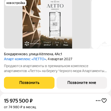
новостройка
Бондаренково
,
улица Кёппена
,
4Ас1
Апарт-комплекс «ЛЕТТО»
, 4 квартал 2027
Продаются апартаменты в премиальном комплексе
апартаментов «Летто» на берегу Черного моря Апартаменты
N 249 Общая площадь: 29.9 Видовые характеристики: море
Этаж: 12 Высота потолков: 3,1 м Описание: Три башни - Июнь,
Позвонить
Позвоните мне
Июль и Август на 413 апартаментов
15 975 500
₽
от 74 980 ₽ в месяц