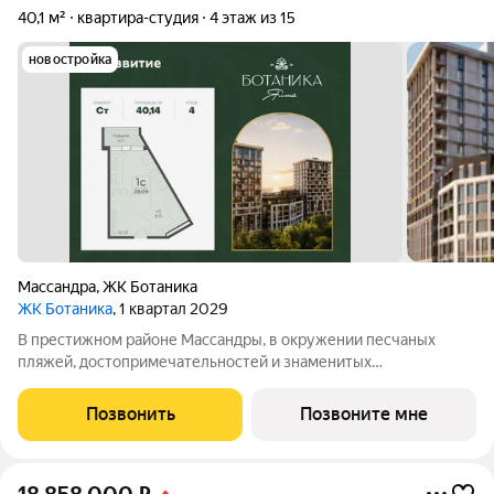
40,1 м²
квартира-студия
4 этаж из 15
новостройка
Массандра
,
ЖК Ботаника
ЖК Ботаника
, 1 квартал 2029
В престижном районе Массандры, в окружении песчаных
пляжей, достопримечательностей и знаменитых
виноградников Ялты, продается студия площадью 40.14 кв. м с
предчистовой отделкой. Квартира находится на 4 этаже, в
Позвонить
Позвоните мне
новом жилом комплексе бизнес-класса