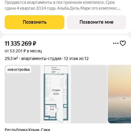
Продаются апартаменты в построенном комплексе. Срок
сдачи 4 квартал 2024 года. Альба Дель Маре это комплекс
апартаментов бизнес-класса с развитой инфраструктурой.
Уютные здания переменной этажности строятся в 5 минутах
Позвонить
Позвоните мне
ходьбы (385 метров) от одного
11 335 269
₽
от 53 201 ₽ в месяц
29,3 м²
апартаменты-студия
12 этаж из 12
новостройка
Республика Крым
,
Саки