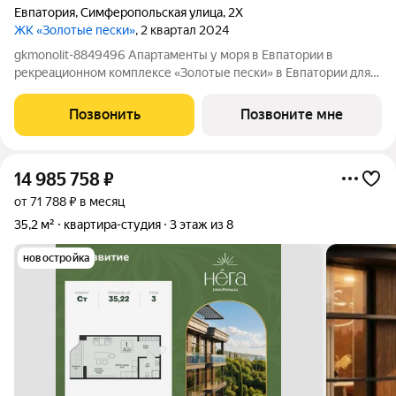
Евпатория
,
Симферопольская улица
,
2Х
ЖК «Золотые пески»
, 2 квартал 2024
gkmonolit-8849496 Апартаменты у моря в Евпатории в
рекреационном комплексе «Золотые пески» в Евпатории для
отдыха всей семьи и инвестиций! ПРЕДЛОЖЕНИЕ
ОГРАНИЧЕНО! Ввод в эксплуатацию - II кв. 2027 О
Позвонить
Позвоните мне
КОМПЛЕКСЕ. Комплекс апартаментов «Золотые пески» -
14 985 758
₽
от 71 788 ₽ в месяц
35,2 м²
квартира-студия
3 этаж из 8
новостройка