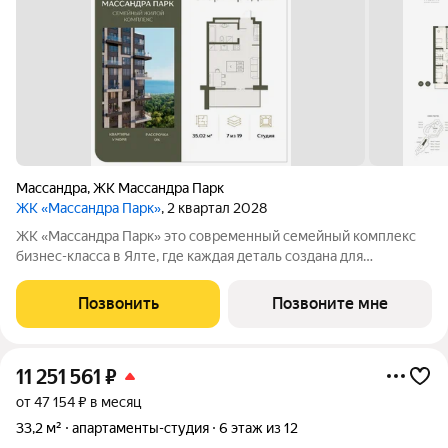
Массандра
,
ЖК Массандра Парк
ЖК «Массандра Парк»
, 2 квартал 2028
ЖК «Массандра Парк» это современный семейный комплекс
бизнес-класса в Ялте, где каждая деталь создана для
комфортной жизни и отдыха. Комплекс расположен рядом с
Массандровским парком, одним из самых престижных районов
Позвонить
Позвоните мне
Южного берега Крыма. Здесь
11 251 561
₽
от 47 154 ₽ в месяц
33,2 м²
апартаменты-студия
6 этаж из 12