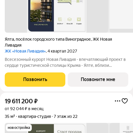
Ялта
,
посёлок городского типа Виноградное
,
ЖК Новая
Ливадия
ЖК «Новая Ливадия»
, 4 квартал 2027
Всесезонный курорт Новая Ливадия - впечатляющий проект в
сердце туристической столицы Крыма - Ялте, вблизи
Ливадийского дворца. Идеальная видовая локация в
неповторимом по красоте месте. В окружении национального
Позвонить
Позвоните мне
заповедника, с видами на море и горы.
19 611 200
₽
от 92 044 ₽ в месяц
35 м²
квартира-студия
7 этаж из 22
новостройка