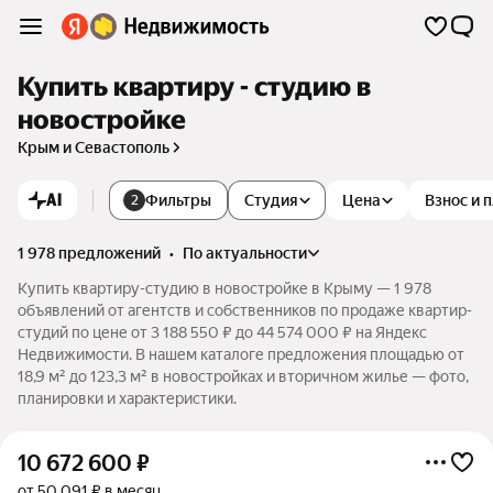
Купить квартиру - студию в
новостройке
Крым и Севастополь
AI
Фильтры
Студия
Цена
Взнос и 
2
1 978 предложений
•
по актуальности
Купить квартиру-студию в новостройке в Крыму — 1 978
объявлений от агентств и собственников по продаже квартир-
студий по цене от 3 188 550 ₽ до 44 574 000 ₽ на Яндекс
Недвижимости. В нашем каталоге предложения площадью от
18,9 м² до 123,3 м² в новостройках и вторичном жилье — фото,
планировки и характеристики.
10 672 600
₽
от 50 091 ₽ в месяц