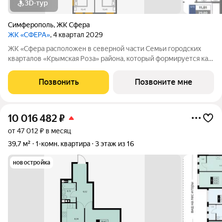
3D-тур
Симферополь
,
ЖК Сфера
ЖК «СФЕРА»
, 4 квартал 2029
ЖК «Сфера расположен в северной части Семьи городских
кварталов «Крымская Роза» района, который формируется как
полноценная среда для жизни, а не точечная застройка.
«Сфера» состоит из восьми домов высотой в 8 и 9 этажей.
Позвонить
Позвоните мне
Выбор для тех, кто смотрит
10 016 482
₽
от 47 012 ₽ в месяц
39,7 м²
1-комн. квартира
3 этаж из 16
новостройка