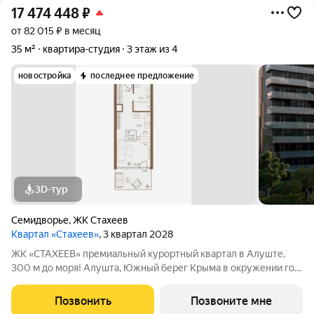
17 474 448
₽
от 82 015 ₽ в месяц
35 м²
квартира-студия
3 этаж из 4
новостройка
последнее предложение
3D-тур
Семидворье
,
ЖК Стахеев
Квартал «Стахеев»
, 3 квартал 2028
ЖК «СТАХЕЕВ» премиальный курортный квартал в Алуште,
300 м до моря! Алушта, Южный берег Крыма в окружении гор
и реликтового леса вблизи Национального парка. 300 метров
до мелкогалечных пляжей с кристально чистой водой.
Позвонить
Позвоните мне
Современные квартиры с видом