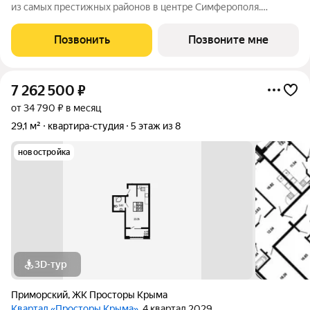
из самых престижных районов в центре Симферополя.
Является концептуальным продолжением знакового ЖК
бизнес-класса «АЛЬФА». Спроектирован с прямым выходом на
Позвонить
Позвоните мне
благоустроенную набережную р. Салгир
7 262 500
₽
от 34 790 ₽ в месяц
29,1 м²
квартира-студия
5 этаж из 8
новостройка
3D-тур
Приморский
,
ЖК Просторы Крыма
Квартал «Просторы Крыма»
, 4 квартал 2029