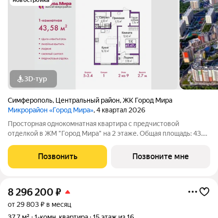
новостройка
3D-тур
Симферополь
,
Центральный район
,
ЖК Город Мира
Микрорайон «Город Мира»
, 4 квартал 2026
Просторная однокомнатная квартира с предчистовой
отделкой в ЖМ "Город Мира" на 2 этаже. Общая площадь: 43.58
кв.м., жилая: 12.4 кв.м., площадь просторной кухни-столовой:
16.7 кв.м. Все окна выходят на одну сторону. В квартире одна
Позвонить
Позвоните мне
лоджия, один
8 296 200
₽
от 29 803 ₽ в месяц
37,7 м²
1-комн. квартира
15 этаж из 16