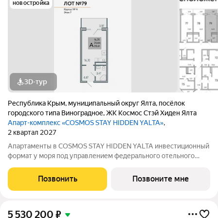
новостройка
3D-тур
Республика Крым
,
муниципальный округ Ялта
,
посёлок
городского типа Виноградное
,
ЖК Космос Стэй Хиден Ялта
Апарт-комплекс «COSMOS STAY HIDDEN YALTA»
,
2 квартал 2027
Апартаменты в COSMOS STAY HIDDEN YALTA инвестиционный
формат у моря под управлением федерального отельного
оператора. Продаются апартаменты от застройщика в
комплексе COSMOS STAY HIDDEN YALTA в Ялте проекте с
Позвонить
Позвоните мне
собственной курортной инфраструктурой,
5 530 200
₽