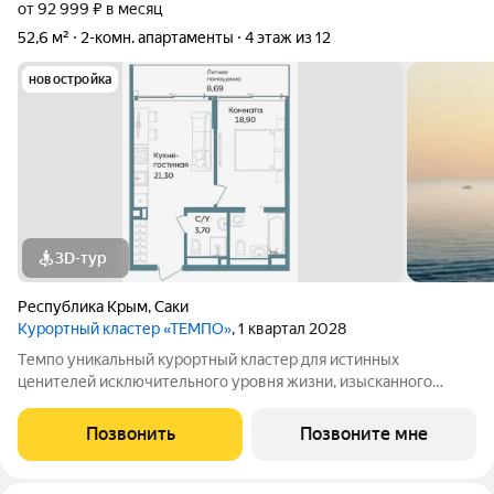
от 92 999 ₽ в месяц
52,6 м²
2-комн. апартаменты
4 этаж из 12
новостройка
3D-тур
Республика Крым
,
Саки
Курортный кластер «ТЕМПО»
, 1 квартал 2028
Tемпо уникальный курортный кластер для истинных
ценителей исключительного уровня жизни, изысканного
сервиса, первоклассной инфраструктуры. Это место силы, где
каждое мгновение безмерно прекрасно, а время принадлежит
Позвонить
Позвоните мне
только вам. Комплекс возводится в