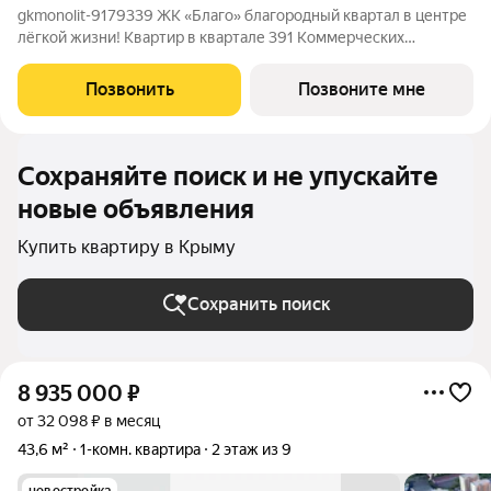
gkmonolit-9179339 ЖК «Благо» благородный квартал в центре
лёгкой жизни! Квартир в квартале 391 Коммерческих
помещений 43 Высота потолков 2, 85 м Крышная газовая
котельня Планируемый срок ввода в эксплуатацию I кв. 2029 г.
Позвонить
Позвоните мне
Выдача ключей: II кв.
Сохраняйте поиск и не упускайте
новые объявления
Купить квартиру в Крыму
Сохранить поиск
8 935 000
₽
от 32 098 ₽ в месяц
43,6 м²
1-комн. квартира
2 этаж из 9