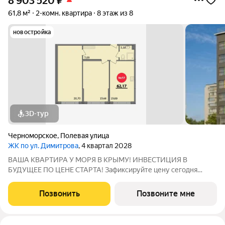
8 903 520
₽
61,8 м²
2-комн. квартира
8 этаж из 8
новостройка
3D-тур
Черноморское
,
Полевая улица
ЖК по ул. Димитрова
, 4 квартал 2028
ВАША КВАРТИРА У МОРЯ В КРЫМУ! ИНВЕСТИЦИЯ В
БУДУЩЕЕ ПО ЦЕНЕ СТАРТА! Зафиксируйте цену сегодня
получите прибыль! Современный жилой комплекс на
экологически чистом Западном побережье. Место, где
Позвонить
Позвоните мне
городской комфорт встречается с морским бризом. ПОЧЕМУ