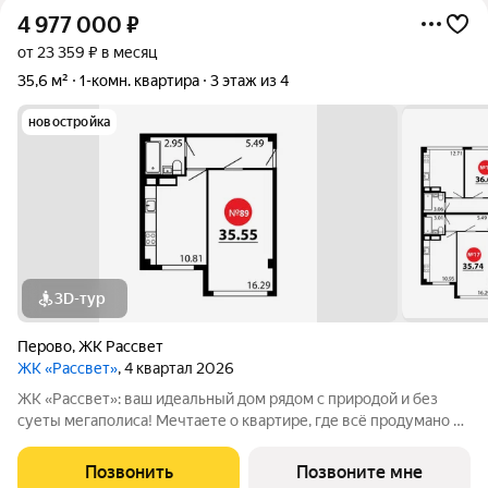
4 977 000
₽
от 23 359 ₽ в месяц
35,6 м²
1-комн. квартира
3 этаж из 4
новостройка
3D-тур
Перово
,
ЖК Рассвет
ЖК «Рассвет»
, 4 квартал 2026
ЖК «Рассвет»: ваш идеальный дом рядом с природой и без
суеты мегаполиса! Мечтаете о квартире, где всё продумано до
мелочей? Встречайте ЖК «Рассвет» от надёжной
девелоперской компании «Основа» место, где комфорт
Позвонить
Позвоните мне
встречается с гармонией! Почему стоит