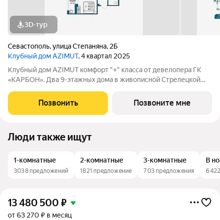
3D-тур
Севастополь
,
улица Степаняна
,
2Б
Клубный дом AZIMUT
, 4 квартал 2025
Клубный дом AZIMUT комфорт "+" класса от девелопера ГК
«КАРБОН». Два 9-этажных дома в живописной Стрелецкой
бухте, созданные для тех, кто ценит комфорт, тишину и
близость к морю! В пешей доступности: набережная и пляжи с
Позвонить
Позвоните мне
выходом в открытое моря
Люди также ищут
1-комнатные
2-комнатные
3-комнатные
В н
3038 предложений
1821 предложение
703 предложения
6422
13 480 500
₽
от 63 270 ₽ в месяц