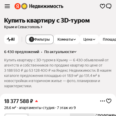
Купить квартиру c 3D-туром
Крым и Севастополь
AI
Фильтры
Комнаты
Цена
Площа
1
6 430 предложений
•
по актуальности
Купить квартиру c 3D-туром в Крыму — 6 430 объявлений от
агентств и собственников по продаже квартир по цене от
3 188 550 ₽ до 53 128 400 ₽ на Яндекс Недвижимости. В нашем
каталоге предложения площадью от 18,9 м² до 131,4 м² в
новостройках и вторичном жилье — фото, планировки и
характеристики.
18 377 588
₽
28,6 м²
апартаменты-студия
7 этаж из 9