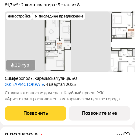
81,7 м²
2-комн. квартира
5 этаж из 8
новостройка
последнее предложение
3D-тур
Симферополь
,
Караимская улица
,
50
ЖК «АРИСТОКРАТ»
, 4 квартал 2025
Стадия готовности: дом сдан. Клубный проект ЖК
«Аристократ» расположен в историческом центре города
сердце культурной и деловой жизни Симферополя по ул.
Караимская. Жилой комплекс гармонично вписывается в
Позвонить
Позвоните мне
архитектурный ряд исторического центра