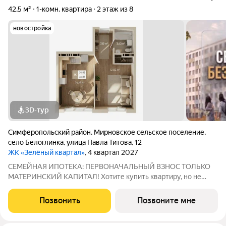
42,5 м²
1-комн. квартира
2 этаж из 8
новостройка
3D-тур
Симферопольский район
,
Мирновское сельское поселение
,
село Белоглинка
,
улица Павла Титова
,
12
ЖК «Зелёный квартал»
, 4 квартал 2027
СЕМЕЙНАЯ ИПОТЕКА: ПЕРВОНАЧАЛЬНЫЙ ВЗНОС ТОЛЬКО
МАТЕРИНСКИЙ КАПИТАЛ! Хотите купить квартиру, но не
хотите доставать наличные для первого взноса? У нас есть
идеальное решение! Благодаря специальной цене всего 130
Позвонить
Позвоните мне
000 за квадратный метр, вы можете