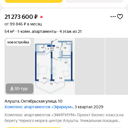
21 273 600
₽
от 99 846 ₽ в месяц
54 м²
1-комн. апартаменты
4 этаж из 21
новостройка
3D-тур
Алушта
,
Октябрьская улица
,
10
Комплекс апартаментов «Эфириум»
, 3 квартал 2029
Koмплекс апартaментов «ЭФИРИУМ» Пpоект бизнес-класca нa
берегу Чeрногo моря в центре Алушты. Уникальная локация
вся инфраструктура города находится в шаговой доступности.