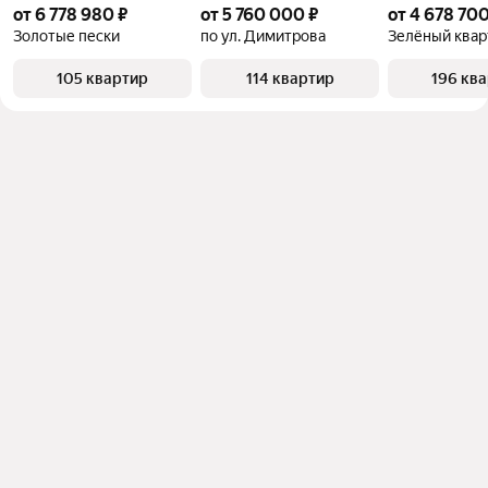
от 6 778 980 ₽
от 5 760 000 ₽
от 4 678 700
Золотые пески
по ул. Димитрова
Зелёный квар
105 квартир
114 квартир
196 кв