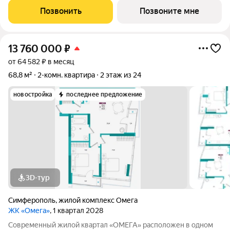
Своя территория СПA, подoгpeвaeмый бассейн, фитнес-центр,
Позвонить
Позвоните мне
кофейня, коворкинг,
13 760 000
₽
от 64 582 ₽ в месяц
68,8 м²
2-комн. квартира
2 этаж из 24
новостройка
последнее предложение
3D-тур
Симферополь
,
жилой комплекс Омега
ЖК «Омега»
, 1 квартал 2028
Современный жилой квартал «ОМЕГА» расположен в одном