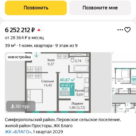
ОГРАНИЧЕНО! Ввод в эксплуатацию - II кв. 2027 О
Позвонить
Позвоните мне
КОМПЛЕКСЕ. Комплекс апартаментов «Золотые пески» -
6 252 212
₽
от 28 364 ₽ в месяц
39 м²
1-комн. квартира
9 этаж из 9
новостройка
3D-тур
Симферопольский район
,
Перовское сельское поселение
,
жилой район Просторы
,
ЖК Благо
ЖК «БЛАГО»
, 1 квартал 2029