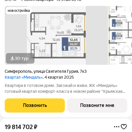
новостройка
3D-тур
Симферополь
,
улица Святителя Гурия
,
7к3
Квартал «Миндаль»
, 4 квартал 2025
Квартира в готовом доме. Заезжай и живи. ЖК «Миндаль»
готовый квартал комфорт-класса в новом районе "Крымская
Роза" на Москольце. Дома построены, квартиры готовы,
можно заезжать сразу после сделки. Двор без машин с
Позвонить
Позвоните мне
детскими и спортивными площадками,
19 814 702
₽