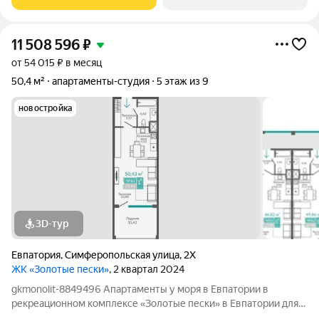
11 508 596
₽
от 54 015 ₽ в месяц
50,4 м²
апартаменты-студия
5 этаж из 9
новостройка
3D-тур
Евпатория
,
Симферопольская улица
,
2Х
ЖК «Золотые пески»
, 2 квартал 2024
gkmonolit-8849496 Апартаменты у моря в Евпатории в
рекреационном комплексе «Золотые пески» в Евпатории для
отдыха всей семьи и инвестиций! ПРЕДЛОЖЕНИЕ