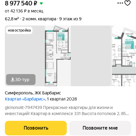
8 977 540
₽
от 42 136 ₽ в месяц
62,8 м²
2-комн. квартира
9 этаж из 9
новостройка
3D-тур
Симферополь
,
ЖК Барбарис
Квартал «Барбарис»
, 1 квартал 2028
gkmonolit-7947439 Прекрасные квартиры для жизни и
инвестиций! Квартир в комплексе 331 Высота потолков 2, 85
Отопление Жилые помещения индивидуальное
Коммерческие помещения централизованное Добавляйте
Позвонить
Позвоните мне
объявление в избранное, чтобы не потерять!