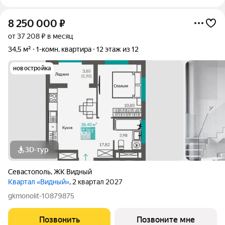
8 250 000
₽
от 37 208 ₽ в месяц
34,5 м²
1-комн. квартира
12 этаж из 12
новостройка
3D-тур
Севастополь
,
ЖК Видный
Квартал «Видный»
, 2 квартал 2027
gkmonolit-10879875
Позвонить
Позвоните мне