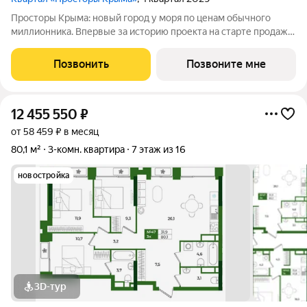
Просторы Крыма: новый город у моря по ценам обычного
миллионника. Впервые за историю проекта на старте продаж
Видовые квартиры на Парк, который займет 6,69 ГА
территории. У вас в доступе 2 моря сразу: Черное и Азовское!
Позвонить
Позвоните мне
Черное море всего 5 минут на
12 455 550
₽
от 58 459 ₽ в месяц
80,1 м²
3-комн. квартира
7 этаж из 16
новостройка
3D-тур