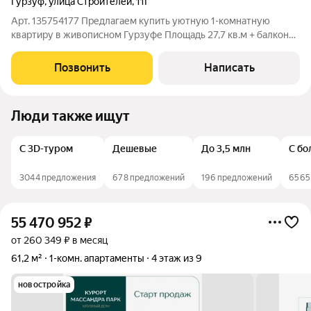
Гурзуф
,
улица Строителей
,
11Г
Арт. 135754177 Предлагаем купить уютную 1-комнатную
квартиру в живописном Гурзуфе Площадь 27,7 кв.м + балкон
4,6 кв.м Идеальный вариант как для комфортного проживания,
так и для инвестиций! Квартира полностью готова к заселению
Позвонить
Написать
продается с мебелью и
Люди также ищут
С 3D-туром
Дешевые
До 3,5 млн
С бо
3044 предложения
678 предложений
196 предложений
6565
55 470 952
₽
от 260 349 ₽ в месяц
61,2 м²
1-комн. апартаменты
4 этаж из 9
новостройка