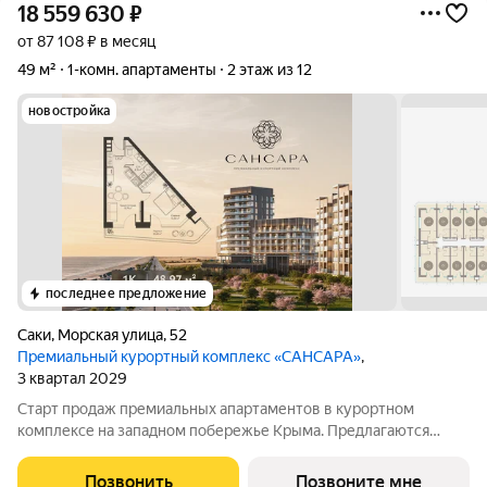
18 559 630
₽
от 87 108 ₽ в месяц
49 м²
1-комн. апартаменты
2 этаж из 12
новостройка
последнее предложение
Саки
,
Морская улица
,
52
Премиальный курортный комплекс «САНСАРА»
,
3 квартал 2029
Старт продаж премиальных апартаментов в курортном
комплексе на западном побережье Крыма. Предлагаются
современные резиденции площадью 48.97 м с панорамными
окнами и высотой потолков 3,15 м. В вашем распоряжении: -
Позвонить
Позвоните мне