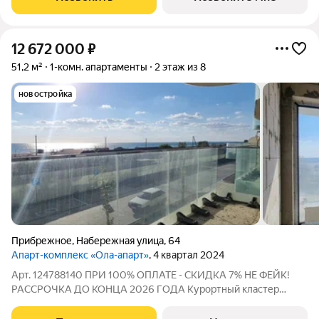
Благоустроенный пляж протяжённостью
12 672 000
₽
51,2 м²
1-комн. апартаменты
2 этаж из 8
новостройка
Прибрежное
,
Набережная улица
,
64
Апарт-комплекс «Ола-апарт»
, 4 квартал 2024
Арт. 124788140 ПРИ 100% ОПЛАТЕ - СКИДКА 7% НЕ ФЕЙК!
РАССРОЧКА ДО КОНЦА 2026 ГОДА Курортный кластер
"САГА" Апартаментный комплекс "Ола-Апарт" ДОМ СДАН
Цена ниже застройщика Ипотека Полная стоимость в ДКП