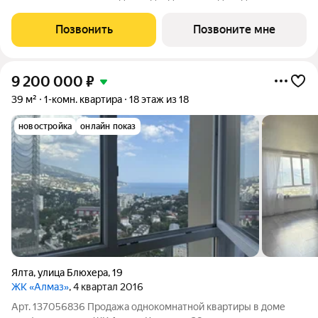
комфортной жизни и отдыха. Комплекс расположен рядом с
Массандровским парком, одним из самых престижных районов
Позвонить
Позвоните мне
Южного берега Крыма. Здесь
9 200 000
₽
39 м²
1-комн. квартира
18 этаж из 18
новостройка
онлайн показ
Ялта
,
улица Блюхера
,
19
ЖК «Алмаз»
, 4 квартал 2016
Арт. 137056836 Продажа однокомнатной квартиры в доме