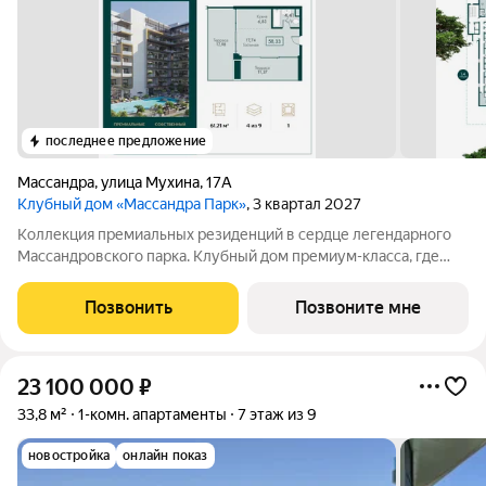
последнее предложение
Массандра
,
улица Мухина
,
17А
Клубный дом «Массандра Парк»
, 3 квартал 2027
Коллекция премиальных резиденций в сердце легендарного
Массандровского парка. Клубный дом премиум-класса, где
архитектура, природа и сервис создают исключительное
пространство для жизни у моря. Здесь приватность,
Позвонить
Позвоните мне
панорамные виды и атмосфера курорта
23 100 000
₽
33,8 м²
1-комн. апартаменты
7 этаж из 9
новостройка
онлайн показ