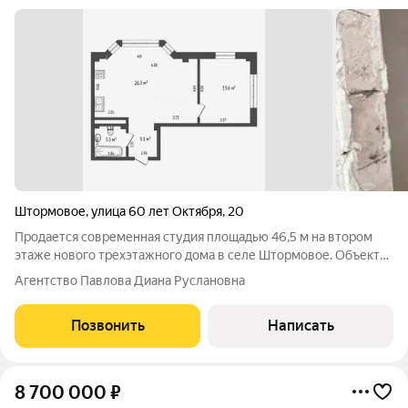
Штормовое
,
улица 60 лет Октября
,
20
Продается современная студия площадью 46,5 м на втором
этаже нового трехэтажного дома в селе Штормовое. Объект
сдан в предчистовой отделке, что позволяет новому
Агентство Павлова Диана Руслановна
владельцу сразу приступить к финишным работам и создать
интерьер по собственному вкусу. В
Позвонить
Написать
8 700 000
₽