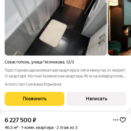
Севастополь
,
улица Челнокова
,
12/3
Просторная однокомнатная квартира в пяти минутах от моря!!!
О квартире Уютная 1комнатная квартира 45 м на комфортном
2/5 этаже. Высокие потолки 3 м создают ощущение
Агентство Снежана Юрьевна
пространства, окна смотрят во двор тихо и зелено . Идеальный
вариант для жизни или
Позвонить
Написать
6 227 500
₽
46,5 м²
1-комн. квартира
2 этаж из 3