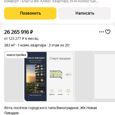
комфорт - класса ЖК Алмаз. Квартира 39 м полностью
укомплектована для комфортной жизни до 4х человек. В
квартире: раскладной диван в кухне-гостиной, стиральная
Позвонить
Написать
машина, электрический духовой шкаф,
26 265 916
₽
от 123 277 ₽ в месяц
38,1 м²
1-комн. квартира
3 этаж из 20
новостройка
Ялта
,
посёлок городского типа Виноградное
,
ЖК Новая
Ливадия