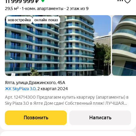
11 999 999
₽
29,5 м²
1-комн. апартаменты
2 этаж из 9
новостройка
онлайн показ
Ялта
,
улица Дражинского
,
45А
ЖК SkyPlaza 3.0
, 2 квартал 2024
Арт. 124714300 Предлагаем купить квартиру (апартаменты) в
Sky Plaza 3.0 в Ялте Дом сдан! Собственный пляж! ЛУЧШАЯ
ЦЕНА В КОМПЛЕКСЕ! Апартаменты в Sky Plaza - идеальный
вариант как для постоянной жизни, так и для летнего отдыха
Позвонить
Написать
или сдачи в аренду!