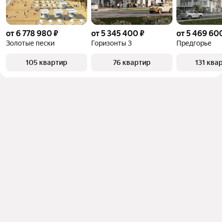
от 6 778 980 ₽
от 5 345 400 ₽
от 5 469 60
Золотые пески
Горизонты 3
Предгорье
105 квартир
76 квартир
131 ква