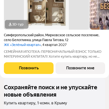
3D-тур
Симферопольский район
,
Мирновское сельское поселение
,
село Белоглинка
,
улица Павла Титова
,
12
ЖК «Зелёный квартал»
, 4 квартал 2027
СЕМЕЙНАЯ ИПОТЕКА: ПЕРВОНАЧАЛЬНЫЙ ВЗНОС ТОЛЬКО
МАТЕРИНСКИЙ КАПИТАЛ! Хотите купить квартиру, но не
хотите доставать наличные для первого взноса? У нас есть
идеальное решение! Благодаря специальной цене всего 130
Позвонить
Позвоните мне
000 за квадратный метр, вы можете
Сохраняйте поиск и не упускайте
новые объявления
Купить квартиру, 1-комн. в Крыму