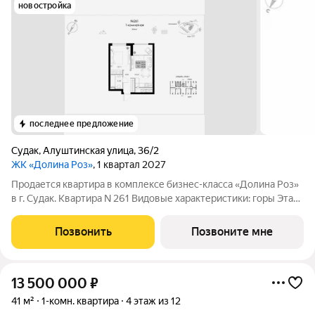
новостройка
последнее предложение
Судак
,
Алуштинская улица
,
36/2
ЖК «Долина Роз»
, 1 квартал 2027
Продается квартира в комплексе бизнес-класса «Долина Роз»
в г. Судак. Квартира N 261 Видовые характеристики: горы Этаж:
1 Общая площадь: 39.34 Высота потолков: 3 м Описание:
Долина Роз - один из самых живописных проектов Крыма в
Позвонить
Позвоните мне
окружении
13 500 000
₽
41 м²
1-комн. квартира
4 этаж из 12