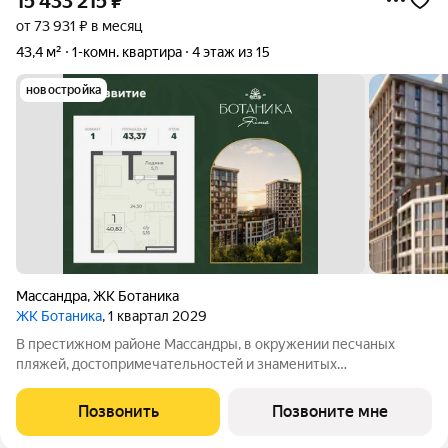
15 433 215
₽
от 73 931 ₽ в месяц
43,4 м²
1-комн. квартира
4 этаж из 15
новостройка
Массандра
,
ЖК Ботаника
ЖК Ботаника
, 1 квартал 2029
В престижном районе Массандры, в окружении песчаных
пляжей, достопримечательностей и знаменитых
виноградников Ялты, продается студия площадью 43.37 кв. м с
предчистовой отделкой. Квартира находится на 4 этаже, в
Позвонить
Позвоните мне
новом жилом комплексе бизнес-класса