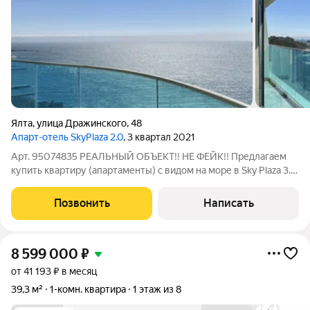
Ялта
,
улица Дражинского
,
48
Апарт-отель SkyPlaza 2.0
, 3 квартал 2021
Арт. 95074835 РЕАЛЬНЫЙ ОБЪЕКТ!! НЕ ФЕЙК!! Предлагаем
купить квартиру (апартаменты) с видом на море в Sky Plaza 3.0
в Ялте Полная стоимость в договоре! Дом сдан! Собственный
пляж! Апартаменты в Sky Plaza - идеальный вариант как для
Позвонить
Написать
постоянной жизни,
8 599 000
₽
от 41 193 ₽ в месяц
39,3 м²
1-комн. квартира
1 этаж из 8