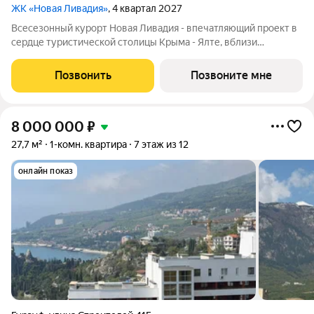
ЖК «Новая Ливадия»
, 4 квартал 2027
Всесезонный курорт Новая Ливадия - впечатляющий проект в
сердце туристической столицы Крыма - Ялте, вблизи
Ливадийского дворца. Идеальная видовая локация в
неповторимом по красоте месте. В окружении национального
Позвонить
Позвоните мне
заповедника, с видами на море и горы.
8 000 000
₽
27,7 м²
1-комн. квартира
7 этаж из 12
онлайн показ