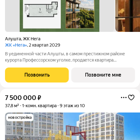
Алушта
,
ЖК Нега
ЖК «Нега»
, 2 квартал 2029
В уединенной части Алушты, в самом престижном районе
курорта Профессорском уголке, продается квартира
площадью 31.6 кв. м черновая отделка. Квартира находится на
3 этаже, в премиальном жилом комплексе «Нега» от
Позвонить
Позвоните мне
федерального застройщика «Развитие».
7 500 000
₽
37,8 м²
1-комн. квартира
9 этаж из 10
новостройка