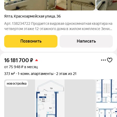
Ялта
,
Красноармейская улица
,
36
Арт. 138234722 Пpодаeтcя видовая однокомнатная квартира на
четвертом этаже 12-этажного дома в жилом комплексе Зенит
в центральной части Ялты. Общая площадь - 45.4 м. Из окон
открывается вид на Ялту, горы . Квартира продается в отделке
Позвонить
Написать
White Box
16 181 700
₽
от 75 948 ₽ в месяц
37,1 м²
1-комн. апартаменты
2 этаж из 21
новостройка