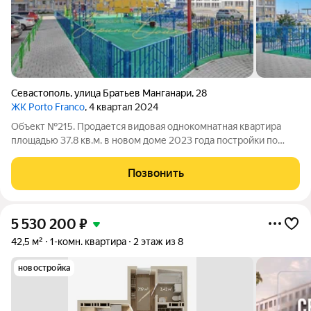
Севастополь
,
улица Братьев Манганари
,
28
ЖК Porto Franco
, 4 квартал 2024
Объект №215. Продается видовая однокомнатная квартира
площадью 37.8 кв.м. в новом доме 2023 года постройки по
адресу ул. Манганари, 28. Это сердце жилого комплекса
бизнес-класса Porto Franco, расположенного прямо на
Позвонить
побережье.О квартире (чистый холст
5 530 200
₽
42,5 м²
1-комн. квартира
2 этаж из 8
новостройка