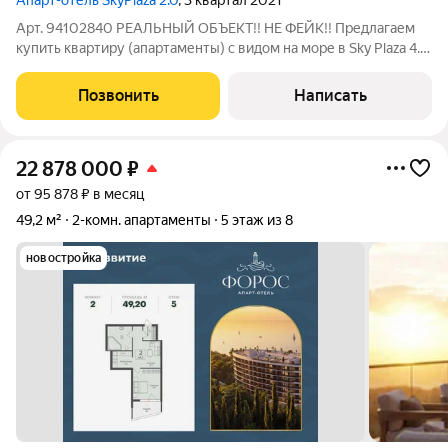
Апарт-отель SkyPlaza 2.0
, 3 квартал 2021
Арт. 94102840 РЕАЛЬНЫЙ ОБЪЕКТ!! НЕ ФЕЙК!! Предлагаем
купить квартиру (апартаменты) с видом на море в Sky Plaza 4.0
Первая линия! Собственный пляж с бассейнами, рестораном и
зонами отдыха! Апартаменты в Sky Plaza - идеальный вариант
Позвонить
Написать
как для постоянной
22 878 000
₽
от 95 878 ₽ в месяц
49,2 м²
2-комн. апартаменты
5 этаж из 8
новостройка