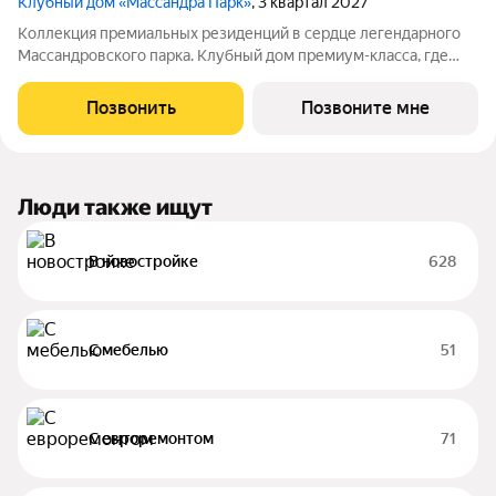
Клубный дом «Массандра Парк»
, 3 квартал 2027
Коллекция премиальных резиденций в сердце легендарного
Массандровского парка. Клубный дом премиум-класса, где
архитектура, природа и сервис создают исключительное
пространство для жизни у моря. Здесь приватность,
Позвонить
Позвоните мне
панорамные виды и атмосфера курорта
Люди также ищут
В новостройке
628
С мебелью
51
С евроремонтом
71