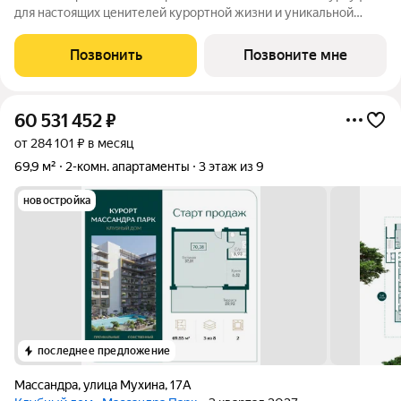
для настоящих ценителей курортной жизни и уникальной
природы Крыма. Недвижимость для тех, кто собирает
подлинные впечатления,искренние эмоции и моменты,
Позвонить
Позвоните мне
превращающие жизнь в произведение
60 531 452
₽
от 284 101 ₽ в месяц
69,9 м²
2-комн. апартаменты
3 этаж из 9
новостройка
последнее предложение
Массандра
,
улица Мухина
,
17А