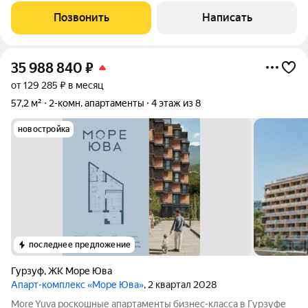
общим тамбуром и кладовой. В первом - кухня-гостиная с
Позвонить
Написать
санузлом, во втором - кухня-гостиная со
35 988 840
₽
от 129 285 ₽ в месяц
57,2 м²
2-комн. апартаменты
4 этаж из 8
новостройка
последнее предложение
Гурзуф
,
ЖК Море Юва
Апарт-комплекс «Море Юва»
, 2 квартал 2028
More Yuva роскошные апартаменты бизнес-класса в Гурзуфе