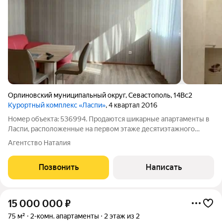
Орлиновский муниципальный округ
,
Севастополь
,
14Вс2
Курортный комплекс «Ласпи»
, 4 квартал 2016
Номер объекта: 536994. Продаются шикарные апартаменты в
Ласпи, расположенные на первом этаже десятиэтажного
комплекса. Помещение очень светлое и уютное, правильной
Агентство Наталия
планировки. Оборудованная всем необходимым кухня со
встроенной техникой и большим
Позвонить
Написать
15 000 000
₽
75 м²
2-комн. апартаменты
2 этаж из 2