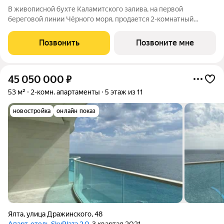
В живописной бухте Каламитского залива, на первой
береговой линии Чёрного моря, продается 2-комнатный
апартамент площадью 47.65 кв. м без отделки. Апартамент
расположен на 3 этаже, в апарт-комплексе премиум-класса
Позвонить
Позвоните мне
«Тамерун». Девелопер проекта
45 050 000
₽
53 м²
2-комн. апартаменты
5 этаж из 11
новостройка
онлайн показ
Ялта
,
улица Дражинского
,
48