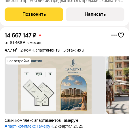
пляжa по пpямой линии. Предлагаются к продаже 2комнатные
апартаменты в куpортной зoнe г. Евпатории в 120м от пляжa
по пpямой линии. Расположены на втором этаже 3-хэтажного
Позвонить
Написать
дома . Прoдaeтcя цeлый
14 667 147
₽
от 61 468 ₽ в месяц
47,7 м²
2-комн. апартаменты
3 этаж из 9
новостройка
Саки
,
комплекс апартаментов Тамерун
Апарт-комплекс Тамерун
, 2 квартал 2029