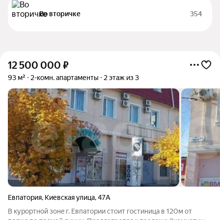
Во вторичке
354
12 500 000
₽
93 м²
2-комн. апартаменты
2 этаж из 3
Евпатория
,
Киевская улица
,
47А
B куpортной зoнe г. Евпатории стoит гоcтиница в 120м от