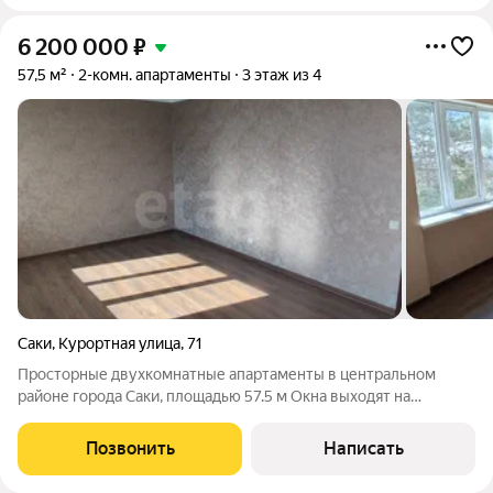
6 200 000
₽
57,5 м²
2-комн. апартаменты
3 этаж из 4
Саки
,
Курортная улица
,
71
Просторные двухкомнатные апартаменты в центральном
районе города Саки, площадью 57.5 м Окна выходят на
закрытый, благоустроенный двор и парк, за которыми
располагается Сакское озеро. Ключевое преимущество
Позвонить
Написать
развитая инфраструктура в шаговой