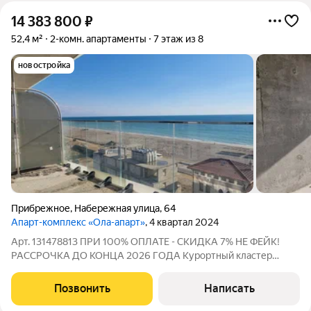
14 383 800
₽
52,4 м²
2-комн. апартаменты
7 этаж из 8
новостройка
Прибрежное
,
Набережная улица
,
64
Апарт-комплекс «Ола-апарт»
, 4 квартал 2024
Арт. 131478813 ПРИ 100% ОПЛАТЕ - СКИДКА 7% НЕ ФЕЙК!
РАССРОЧКА ДО КОНЦА 2026 ГОДА Курортный кластер
"САГА" Апартаментный комплекс "Ола-Апарт" ДОМ СДАН
Цена ниже застройщика Ипотека Полная стоимость в ДКП
Позвонить
Написать
Готовые апартаменты с ключами на первой