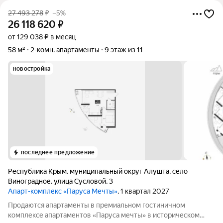
27 493 278
₽
–5%
26 118 620
₽
от 129 038 ₽ в месяц
58 м²
2-комн. апартаменты
9 этаж из 11
новостройка
последнее предложение
Республика Крым
,
муниципальный округ Алушта
,
село
Виноградное
,
улица Сусловой
,
3
Апарт-комплекс «Паруса Мечты»
, 1 квартал 2027
Продаются апартаменты в премиальном гостиничном
комплексе апартаментов «Паруса мечты» в историческом