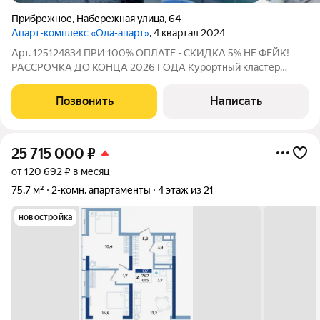
Прибрежное
,
Набережная улица
,
64
Апарт-комплекс «Ола-апарт»
, 4 квартал 2024
Арт. 125124834 ПРИ 100% ОПЛАТЕ - СКИДКА 5% НЕ ФЕЙК!
РАССРОЧКА ДО КОНЦА 2026 ГОДА Курортный кластер
"САГА" Апартаментный комплекс "Ола-Апарт" ДОМ СДАН
Цена ниже застройщика Ипотека Полная стоимость в ДКП
Позвонить
Написать
Готовые апартаменты с ключами на первой
25 715 000
₽
от 120 692 ₽ в месяц
75,7 м²
2-комн. апартаменты
4 этаж из 21
новостройка