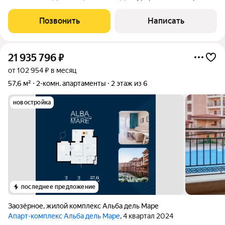
"САГА" Апартаментный комплекс "Ола-Апарт" ДОМ СДАН
Цена ниже застройщика Ипотека Полная стоимость в ДКП
Позвонить
Написать
Готовые апартаменты с ключами на первой
21 935 796
₽
от 102 954 ₽ в месяц
57,6 м²
2-комн. апартаменты
2 этаж из 6
новостройка
последнее предложение
Заозёрное
,
жилой комплекс Альба дель Маре
Апарт-комплекс Альба дель Маре
, 4 квартал 2024