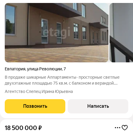
Евпатория
,
улица Революции
,
7
В продаже шикарные Аппартаменты- просторные светлые
двухэтажные площадью 75 кв.м. с балконом и верандой.
Каждый этаж оборудован санузлом, один с ванной и один с
Агентство Слепец Ирина Юрьевна
душевой кабиной. Высокие окна дают возможность
любоваться панорамой морских пейзажей, а
Позвонить
Написать
18 500 000
₽