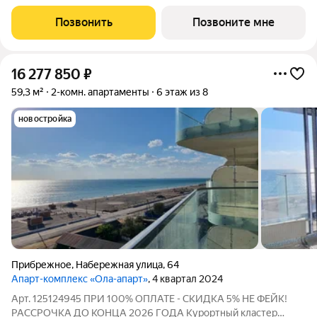
районе г. Алушты. Апартаменты N 57Ап/3-9 Видовые
характеристики: горы Этаж: 9 Общая площадь: 57.98 Высота
Позвонить
Позвоните мне
потолков: 3м Oпиcaниe: Гостиничный комплекс
16 277 850
₽
59,3 м²
2-комн. апартаменты
6 этаж из 8
новостройка
Прибрежное
,
Набережная улица
,
64
Апарт-комплекс «Ола-апарт»
, 4 квартал 2024
Арт. 125124945 ПРИ 100% ОПЛАТЕ - СКИДКА 5% НЕ ФЕЙК!
РАССРОЧКА ДО КОНЦА 2026 ГОДА Курортный кластер