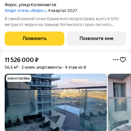
Форос
,
улица Космонавтов
Апарт-отель «Форос»
, 4 квартал 2027
В самой южной точке Крымского полуострова, всего в 500
метрах от моря и на границе Ялтинского горно-лесного
заповедника, продается 2-комнатный апартамент площадью
49.2 кв. м без отделки. Апартамент расположен на 5 этаже в
Позвонить
Позвоните мне
премиальном апарт-комплексе
11 526 000
₽
56,5 м²
2-комн. апартаменты
4 этаж из 8
новостройка