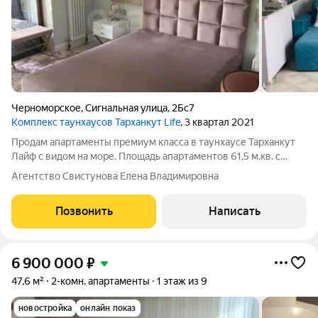
Черноморское
,
Сигнальная улица
,
2Бс7
Комплекс таунхаусов Тарханкут Life
, 3 квартал 2021
Продам апартаменты премиум класса в таунхаусе Тарханкут
Лайф с видом на море. Площадь апартаментов 61,5 м.кв. с
большой лоджией и мансардой площадью 61,5 м.кв.
Агентство Свистунова Елена Владимировна
Расположены на третьем этаже трехэтажного здания.
Просторная кухня-гостиная площадью 15
Позвонить
Написать
6 900 000
₽
47,6 м²
2-комн. апартаменты
1 этаж из 9
новостройка
онлайн показ