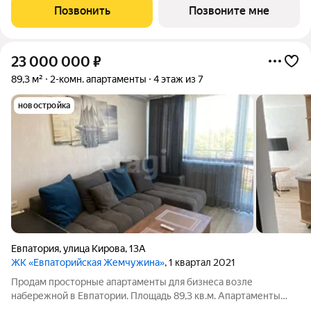
горы / город Этаж: 8 Общая площадь: 163.52 Высота потолков:
Позвонить
Позвоните мне
3м. Жизнь в окружении
23 000 000
₽
89,3 м²
2-комн. апартаменты
4 этаж из 7
новостройка
Евпатория
,
улица Кирова
,
13А
ЖК «Евпаторийская Жемчужина»
, 1 квартал 2021
Продам просторные апартаменты для бизнеса возле
набережной в Евпатории. Площадь 89,3 кв.м. Апартаменты
находятся на четвёртом этаже. Состоят из помещений с