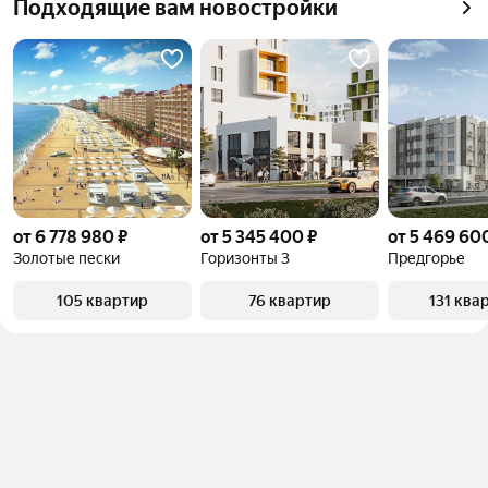
Подходящие вам новостройки
от 6 778 980 ₽
от 5 345 400 ₽
от 5 469 60
Золотые пески
Горизонты 3
Предгорье
105 квартир
76 квартир
131 ква