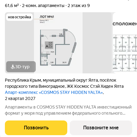
61,6 м²
2-комн. апартаменты
2 этаж из 9
новостройка
3D-тур
Республика Крым
,
муниципальный округ Ялта
,
посёлок
городского типа Виноградное
,
ЖК Космос Стэй Хиден Ялта
Апарт-комплекс «COSMOS STAY HIDDEN YALTA»
,
2 квартал 2027
Апартаменты в COSMOS STAY HIDDEN YALTA инвестиционный
формат у моря под управлением федерального отельного
оператора. Продаются апартаменты от застройщика в
комплексе COSMOS STAY HIDDEN YALTA в Ялте проекте с
Позвонить
Позвоните мне
собственной курортной инфраструктурой,