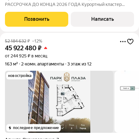
РАССРОЧКА ДО КОНЦА 2026 ГОДА Курортный кластер
"САГА" Апартаментный комплекс "Ола-Апарт" ДОМ СДАН
Цена ниже застройщика Ипотека Полная стоимость в ДКП
Позвонить
Написать
Готовые апартаменты с ключами на первой
52 184 632
₽
–12%
45 922 480
₽
от 244 925 ₽ в месяц
163 м²
2-комн. апартаменты
3 этаж из 12
новостройка
последнее предложение