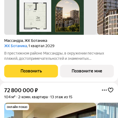
Массандра
,
ЖК Ботаника
ЖК Ботаника
, 1 квартал 2029
В престижном районе Массандры, в окружении песчаных
пляжей, достопримечательностей и знаменитых
виноградников Ялты, продается студия площадью 42.59 кв. м с
предчистовой отделкой. Квартира находится на 4 этаже, в
Позвонить
Позвоните мне
новом жилом комплексе бизнес-класса
72 800 000
₽
104 м²
2-комн. квартира
13 этаж из 15
онлайн показ