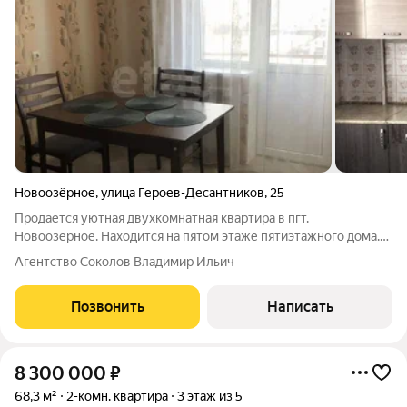
Новоозёрное
,
улица Героев-Десантников
,
25
Продается уютная двухкомнатная квартира в пгт.
Новоозерное. Находится на пятом этаже пятиэтажного дома.
Общая площадь 52,7 кв.м. Жилая площадь 29.3 кв.м. Состояние
Агентство Соколов Владимир Ильич
квартиры: «заходи и живи». Все новое и в хорошем состоянии.
Новые стеклопакеты. Новые
Позвонить
Написать
8 300 000
₽
68,3 м²
2-комн. квартира
3 этаж из 5