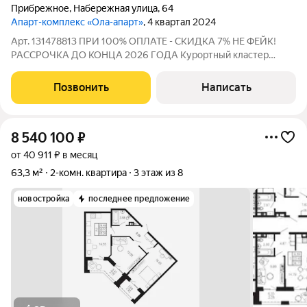
Прибрежное
,
Набережная улица
,
64
Апарт-комплекс «Ола-апарт»
, 4 квартал 2024
Арт. 131478813 ПРИ 100% ОПЛАТЕ - СКИДКА 7% НЕ ФЕЙК!
РАССРОЧКА ДО КОНЦА 2026 ГОДА Курортный кластер
"САГА" Апартаментный комплекс "Ола-Апарт" ДОМ СДАН
Цена ниже застройщика Ипотека Полная стоимость в ДКП
Позвонить
Написать
Готовые апартаменты с ключами на первой
8 540 100
₽
от 40 911 ₽ в месяц
63,3 м²
2-комн. квартира
3 этаж из 8
новостройка
последнее предложение