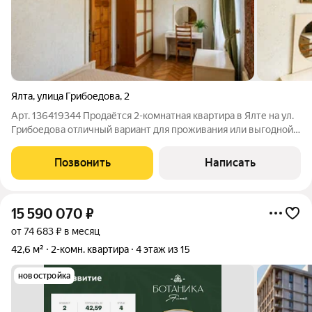
Ялта
,
улица Грибоедова
,
2
Арт. 136419344 Продаётся 2-комнатная квартира в Ялте на ул.
Грибоедова отличный вариант для проживания или выгодной
инвестиции. Общая площадь 46,6 м, квартира расположена на
4 этаже 5-этажного дома. Планировка включает смежные
Позвонить
Написать
комнаты, совмещённый
15 590 070
₽
от 74 683 ₽ в месяц
42,6 м²
2-комн. квартира
4 этаж из 15
новостройка