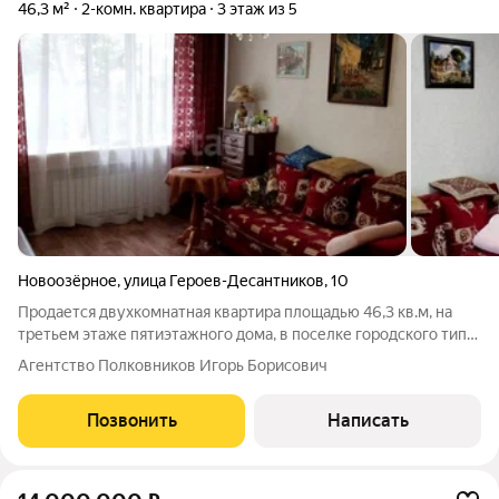
46,3 м²
2-комн. квартира
3 этаж из 5
Новоозёрное
,
улица Героев-Десантников
,
10
Продается двухкомнатная квартира площадью 46,3 кв.м, на
третьем этаже пятиэтажного дома, в поселке городского типа
Новоозерное, Республики Крым. В квартире сделан хороший
Агентство Полковников Игорь Борисович
косметический ремонт. Отопление центральное, газ, свет,
вода. Все проведено.
Позвонить
Написать