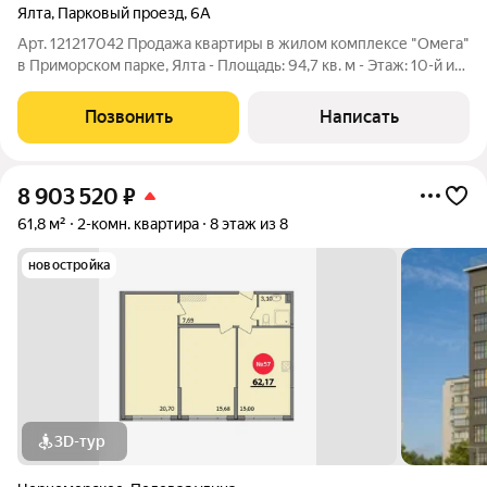
Ялта
,
Парковый проезд
,
6А
Арт. 121217042 Продажа квартиры в жилом комплексе "Омега"
в Приморском парке, Ялта - Площадь: 94,7 кв. м - Этаж: 10-й из
15 - Планировка: - Кухня-гостиная - Спальня - Ванная комната
(ванна + душевая кабина) - Гардеробная при входе - Большой
Позвонить
Написать
балкон
8 903 520
₽
61,8 м²
2-комн. квартира
8 этаж из 8
новостройка
3D-тур