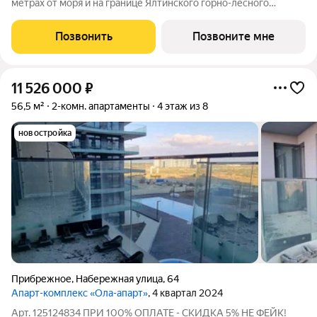
метрах от моря и на границе Ялтинского горно-лесного
заповедника, продается 2-комнатный апартамент площадью
53.1 кв. м без отделки. Апартамент расположен на 3 этаже в
Позвонить
Позвоните мне
премиальном апарт-комплексе
11 526 000
₽
56,5 м²
2-комн. апартаменты
4 этаж из 8
новостройка
Прибрежное
,
Набережная улица
,
64
Апарт-комплекс «Ола-апарт»
, 4 квартал 2024
Арт. 125124834 ПРИ 100% ОПЛАТЕ - СКИДКА 5% НЕ ФЕЙК!