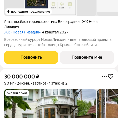
последнее предложение
Ялта
,
посёлок городского типа Виноградное
,
ЖК Новая
Ливадия
ЖК «Новая Ливадия»
, 4 квартал 2027
Всесезонный курорт Новая Ливадия - впечатляющий проект в
сердце туристической столицы Крыма - Ялте, вблизи
Ливадийского дворца. Идеальная видовая локация в
неповторимом по красоте месте. В окружении национального
Позвонить
Позвоните мне
заповедника, с видами на море и горы.
30 000 000
₽
90 м²
2-комн. квартира
1 этаж из 2
онлайн показ