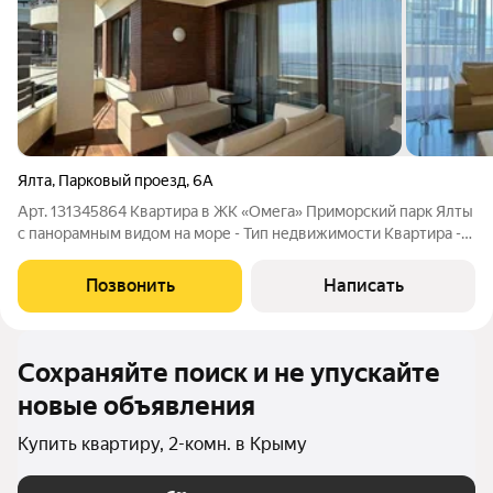
Ялта
,
Парковый проезд
,
6А
Арт. 131345864 Квартира в ЖК «Омега» Приморский парк Ялты
с панорамным видом на море - Тип недвижимости Квартира -
Площадь 104,1 м - Этаж 13-й этаж из 14 - Расположение
Престижный район Ялты Приморский парк Преимущества и
Позвонить
Написать
особенности - Полностью
Сохраняйте поиск и не упускайте
новые объявления
Купить квартиру, 2-комн. в Крыму