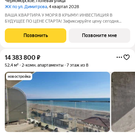
Черноморское
,
Полевая улица
ЖК по ул. Димитрова
, 4 квартал 2028
ВАША КВАРТИРА У МОРЯ В КРЫМУ! ИНВЕСТИЦИЯ В
БУДУЩЕЕ ПО ЦЕНЕ СТАРТА! Зафиксируйте цену сегодня
получите прибыль! Современный жилой комплекс на
экологически чистом Западном побережье. Место, где
Позвонить
Позвоните мне
городской комфорт встречается с морским бризом. ПОЧЕМУ
14 383 800
₽
52,4 м²
2-комн. апартаменты
7 этаж из 8
новостройка