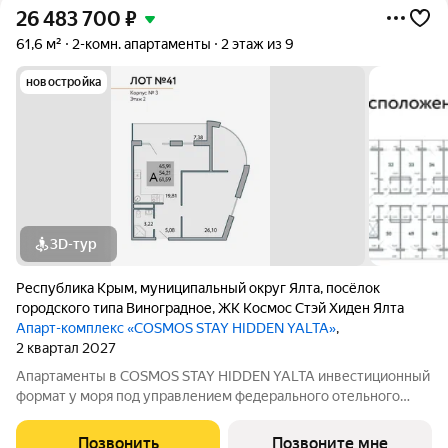
26 483 700
₽
61,6 м²
2-комн. апартаменты
2 этаж из 9
новостройка
3D-тур
Республика Крым
,
муниципальный округ Ялта
,
посёлок
городского типа Виноградное
,
ЖК Космос Стэй Хиден Ялта
Апарт-комплекс «COSMOS STAY HIDDEN YALTA»
,
2 квартал 2027
Апартаменты в COSMOS STAY HIDDEN YALTA инвестиционный
формат у моря под управлением федерального отельного
оператора. Продаются апартаменты от застройщика в
комплексе COSMOS STAY HIDDEN YALTA в Ялте проекте с
Позвонить
Позвоните мне