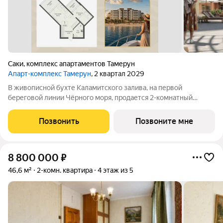
Саки
,
комплекс апартаментов Тамерун
Апарт-комплекс Тамерун
, 2 квартал 2029
В живописной бухте Каламитского залива, на первой
береговой линии Чёрного моря, продается 2-комнатный
апартамент площадью 47.65 кв. м без отделки. Апартамент
расположен на 3 этаже, в апарт-комплексе премиум-класса
Позвонить
Позвоните мне
«Тамерун». Девелопер проекта
8 800 000
₽
46,6 м²
2-комн. квартира
4 этаж из 5