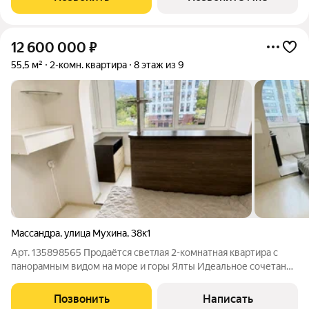
собственной курортной инфраструктурой,
12 600 000
₽
55,5 м²
2-комн. квартира
8 этаж из 9
Массандра
,
улица Мухина
,
38к1
Арт. 135898565 Продаётся светлая 2-комнатная квартира с
панорамным видом на море и горы Ялты Идеальное сочетание
комфорта, зелёного района и городской инфраструктуры!
Квартира расположена на улице Мухина, в нижней Массандре,
Позвонить
Написать
на 8 этаже 9-этажного