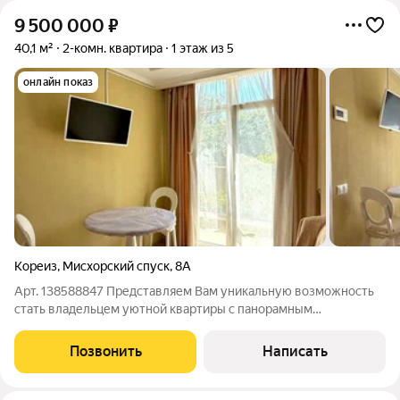
9 500 000
₽
40,1 м²
2-комн. квартира
1 этаж из 5
онлайн показ
Кореиз
,
Мисхорский спуск
,
8А
Арт. 138588847 Представляем Вам уникальную возможность
стать владельцем уютной квартиры с панорамным
остеклением в жилом комплексе клубного типа с лаконичным,
выдержанным дизайном в пгт. Кореиз! Общая площадь
Позвонить
Написать
квартиры 39,4 м.кв., расположена на