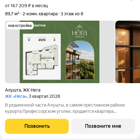
от 167 209 ₽ в месяц
89,7 м²
2-комн. квартира
3 этаж из 8
новостройка
Алушта
,
ЖК Нега
ЖК «Нега»
, 3 квартал 2028
В уединенной части Алушты, в самом престижном районе
курорта Профессорском уголке, продается квартира
площадью 89.7 кв. м черновая отделка. Квартира находится на
3 этаже, в премиальном жилом комплексе «Нега» от
Позвонить
Позвоните мне
федерального застройщика «Развитие».