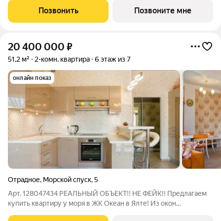
пространство для жизни у моря. Здесь приватность,
Позвонить
Позвоните мне
панорамные виды и атмосфера курорта
20 400 000
₽
51,2 м²
2-комн. квартира
6 этаж из 7
онлайн показ
Отрадное
,
Морской спуск
,
5
Арт. 128047434 РЕАЛЬНЫЙ ОБЪЕКТ!! НЕ ФЕЙК!! Предлагаем
купить квартиру у моря в ЖК Океан в Ялте! Из окон
открывается вид на море и Ялту, а до ближайшего пляжа