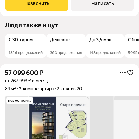
менее 100 метров! В квартире сделан евроремонт, который
Позвонить
Написать
создает атмосферу комфорта и уюта.
Люди также ищут
С 3D-туром
Дешевые
До 3,5 млн
С бо
1826 предложений
363 предложения
148 предложений
5095 
57 099 600
₽
от 267 993 ₽ в месяц
84 м²
2-комн. квартира
2 этаж из 20
новостройка