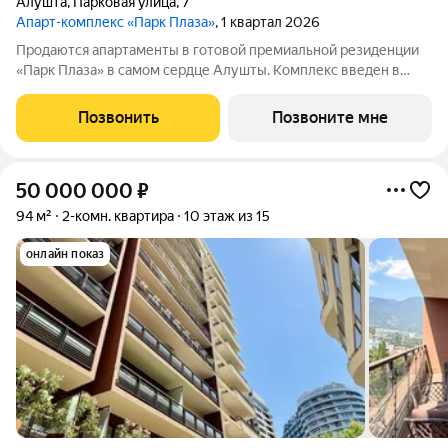
Алушта
,
Парковая улица
,
7
Апарт-комплекс «Парк Плаза»
, 1 квартал 2026
Продаются апартаменты в готовой премиальной резиденции
«Парк Плаза» в самом сердце Алушты. Комплекс введен в
эксплуатацию. Апартаменты N А-15 Видовые характеристики:
город Этаж: 3 Общая площадь: 163.03 Высота потолков: 3м.
Позвонить
Позвоните мне
Жизнь в окружении моря,
50 000 000
₽
94 м²
2-комн. квартира
10 этаж из 15
онлайн показ