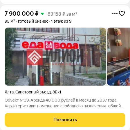
7 900 000
₽
83 158 ₽ за м²
95 м²
готовый бизнес
1 этаж из 9
Ялта
,
Санаторный въезд
,
8Бк1
Объект №39. Аренда 40 000 рублей в месяц до 2037 года.
Характеристики: помещение свободного назначения , общей
площадью 95 м2. Первый этаж. Электричество подключено
220 вольт, мощьность 10кВт. Отдельный вход. Можно купить в
Позвонить
ипотеку. Подробнее по