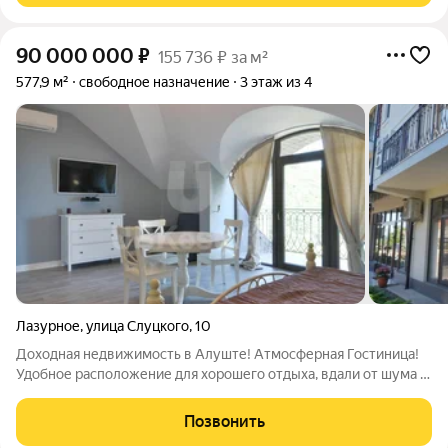
90 000 000
₽
155 736 ₽ за м²
577,9 м²
свободное назначение
3 этаж из 4
Лазурное
,
улица Слуцкого
,
10
Доходная недвижимость в Алуште! Атмосферная Гостиница!
Удобное расположение для хорошего отдыха, вдали от шума и
городской суеты. Четырнадцать комфортных номеров! (12
однокомнатных и 2 двухкомнатных). Номера в отличном
Позвонить
состоянии, укомплектованы