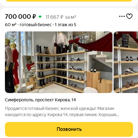
700 000
₽
11 667 ₽ за м²
60 м²
готовый бизнес
1 этаж из 5
Симферополь
,
проспект Кирова
,
14
Продается готовый бизнес женской одежды! Магазин
находится по адресу Кирова 14, первая линия. Хорошая
проходимость. Есть своя клиентская база. Проверенные
поставщики. Готовый бизнес: заходи и работай! Помещение
Позвонить
находиться в аренде. В магазине сделан