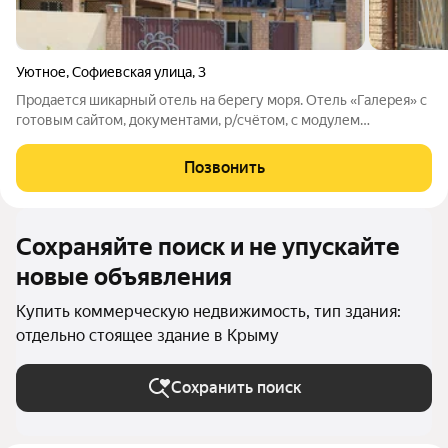
Уютное
,
Софиевская улица
,
3
Продается шикарный отель на берегу моря. Отель «Галерея» с
готовым сайтом, документами, р/счётом, с модулем
бронирования. Расположен на первой линии (50 метров) от
моря. Отель включает в себя 22 номера: 16 номеров- стандарт(
Позвонить
всё Номера с трассой 13
Сохраняйте поиск и не упускайте
новые объявления
Купить коммерческую недвижимость, тип здания:
отдельно стоящее здание в Крыму
Сохранить поиск