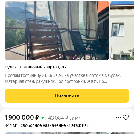
Судак
,
Платановый квартал
,
26
Продам гостиницу 213.6 кв.м., на участке 5 соток в г. Судак.
Материал стен: ракушняк. Год постройки: 2001. По
документам: жилой дом (с пропиской), участок - ИЖС.
Номерной фонд: 10. Планировка: 1- й этаж коридор, спальня с
Позвонить
сан узлом., сан узел 2
1 900 000
₽
43 084 ₽ за м²
44,1 м²
свободное назначение
1 этаж из 5