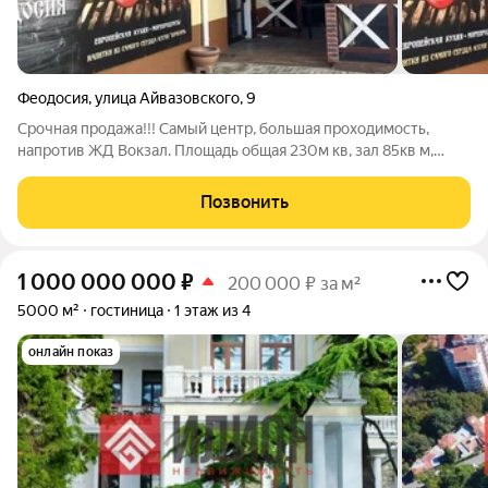
Феодосия
,
улица Айвазовского
,
9
Срочная продажа!!! Самый центр, большая проходимость,
напротив ЖД Вокзал. Площадь общая 230м кв, зал 85кв м,
кухня 30кв м, подсобки 15кв м. Уличная площадка 100кв м. За
неё нет оплаты вообще!!! Аренда помещения: 145 000/месяц!
Позвонить
Все работы по отделке
1 000 000 000
₽
200 000 ₽ за м²
5000 м²
гостиница
1 этаж из 4
онлайн показ