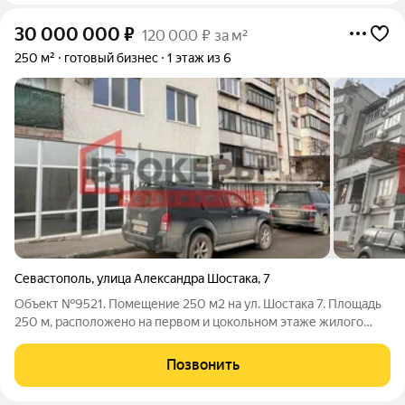
30 000 000
₽
120 000 ₽ за м²
250 м²
готовый бизнес
1 этаж из 6
Севастополь
,
улица Александра Шостака
,
7
Объект №9521. Помещение 250 м2 на ул. Шостака 7. Площадь
250 м, расположено на первом и цокольном этаже жилого
дома по адресу: г. Севастополь, Гагаринский район, улица
Шостака 7. Первый этаж, площадью 125 м2, состоит из 6
Позвонить
кабинетов, просторного