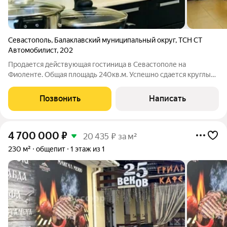
Севастополь
,
Балаклавский муниципальный округ
,
ТСН СТ
Автомобилист
,
202
Продается действующая гостиница в Севастополе на
Фиоленте. Общая площадь 240кв.м. Успешно сдается круглый
год. До моря 15 минут пешком, до остановки 100 метров.
Построена из Крымского камня ракушняка в камень (стены 50
Позвонить
Написать
см), Каждый номер с отдельным
4 700 000
₽
20 435 ₽ за м²
230 м²
общепит
1 этаж из 1