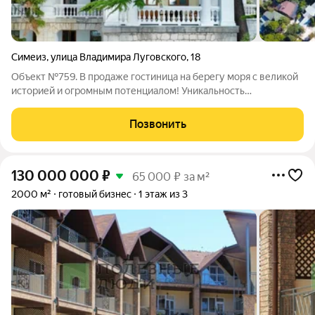
Симеиз
,
улица Владимира Луговского
,
18
Объект №759. В продаже гостиница на берегу моря с великой
историей и огромным потенциалом! Уникальность
объекта:Историческое наследие - пансион Н.К. Александрова-
Дольника, выполненный в стиле неоренессанс. Памятник
Позвонить
градостроительства и архитектуры
130 000 000
₽
65 000 ₽ за м²
2000 м²
готовый бизнес
1 этаж из 3