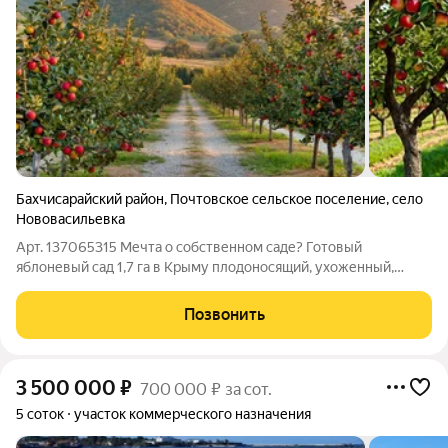
Бахчисарайский район
,
Почтовское сельское поселение
,
село
Нововасильевка
Арт. 137065315 Мечта о собственном саде? Готовый
яблоневый сад 1,7 га в Крыму плодоносящий, ухоженный,
рядом с рекой. Продаётся действующий яблоневый сад
площадью 1,7 га (17 000 м) 360 деревьев лучших сортов,
Позвонить
ухоженный, 20 лет в плодоношении.
3 500 000
₽
700 000 ₽ за сот.
5 соток
участок коммерческого назначения