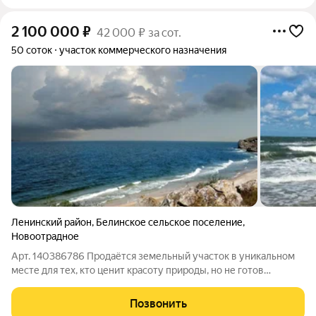
2 100 000
₽
42 000 ₽ за сот.
50 соток
участок коммерческого назначения
Ленинский район
,
Белинское сельское поселение
,
Новоотрадное
Арт. 140386786 Продаётся земельный участок в уникальном
месте для тех, кто ценит красоту природы, но не готов
отказываться от комфорта цивилизации. Почему этот участок
ваш идеальный выбор? - Панорамный вид на море. Участки
Позвонить
расположены на