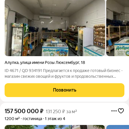
Алупка
,
улица имени Розы Люксембург
,
18
ID 4671 / QD 934191 Предлагается к продаже готовый бизнес -
магазин свежих овощей и фруктов и продовольственных
товаров, общей площадью 40 кв.м, расположенный в центре г.
Алупка. Магазин располагается в 4-х минутах неспешной
Позвонить
ходьбы от центра города.
157 500 000
₽
131 250 ₽ за м²
1200 м²
гостиница
1 этаж из 4