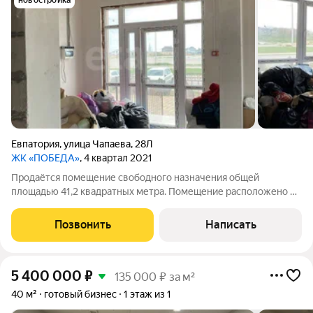
новостройка
Евпатория
,
улица Чапаева
,
28Л
ЖК «ПОБЕДА»
, 4 квартал 2021
Продаётся помещение свободного назначения общей
площадью 41,2 квадратных метра. Помещение расположено на
первой линии в новом жилом доме по ул. Чапаева г.
Евпатории. Помещение находится на первом этаже
Позвонить
Написать
восьмиэтажного здания. Oтдeльный вхoд с улицы.
5 400 000
₽
135 000 ₽ за м²
40 м²
готовый бизнес
1 этаж из 1