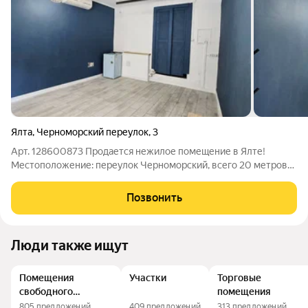
Ялта
,
Черноморский переулок
,
3
Арт. 128600873 Продается нежилое помещение в Ялте!
Местоположение: переулок Черноморский, всего 20 метров
от набережной, рядом с кинотеатром Юбилейный. Параметры
помещения: Общая площадь: 20 м Выполнен качественный
Позвонить
ремонт Установлен инверторный
Люди также ищут
Помещения
Участки
Торговые
свободного
помещения
назначения
805 предложений
409 предложений
313 предложений