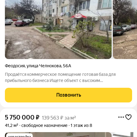
Феодосия
,
улица Челнокова
,
56А
Продаётся коммерческое помещение готовая база для
прибыльного бизнеса Ищете объект с высоким
инвестиционным потенциалом? Предлагаем коммерческое
помещение в активно развивающейся торговой локации
Позвонить
идеальное решение для запуска собственного дела или
5 750 000
₽
139 563 ₽ за м²
41,2 м²
свободное назначение
1 этаж из 8