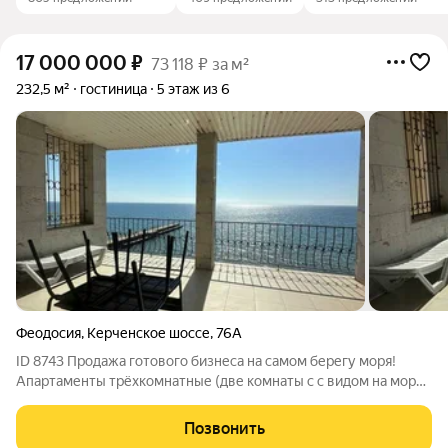
17 000 000
₽
73 118 ₽ за м²
232,5 м²
гостиница
5 этаж из 6
Феодосия
,
Керченское шоссе
,
76А
ID 8743 Продажа готового бизнеса на самом берегу моря!
Апартаменты трёхкомнатные (две комнаты с с видом на море,
1 комната с видом во внутренний дворик). В каждой комнате
кондиционер, мебель, телевизор. Два санузла. Огромная
Позвонить
терраса с видом на море.