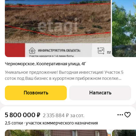
Черноморское
,
Кооперативная улица
,
4Г
Уникальное предложение! Выгодная инвестиция! Участок 5
соток под Ваш бизнес в курортном прибрежном поселке
Черноморское! Продажа по переходу права долгосрочной
аренды. Разрешенные виды использования: Магазины.
Позвонить
Написать
Общественное питание. Участок находится
5 800 000
₽
2 335 884 ₽ за сот.
2,5 сотки
участок коммерческого назначения