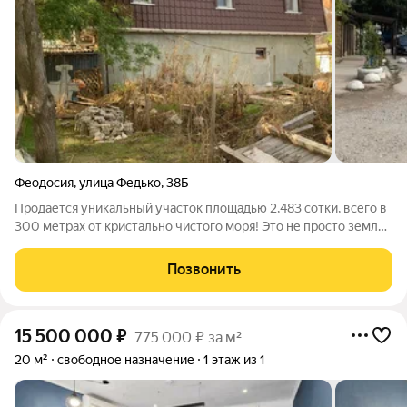
Феодосия
,
улица Федько
,
38Б
Продается уникальный участок площадью 2,483 сотки, всего в
300 метрах от кристально чистого моря! Это не просто земля
это ваша возможность создать успешный бизнес в одном из
самых востребованных курортных районов. Вокруг участка
Позвонить
расположены уютные
15 500 000
₽
775 000 ₽ за м²
20 м²
свободное назначение
1 этаж из 1