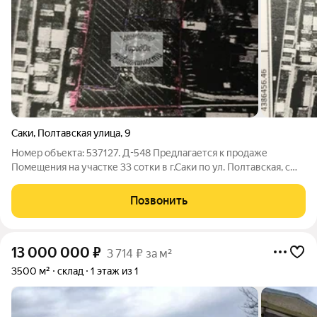
Саки
,
Полтавская улица
,
9
Номер объекта: 537127. Д-548 Предлагается к продаже
Помещения на участке 33 сотки в г.Саки по ул. Полтавская, с
разрешенным видом использования-Склад. На участке
расположены строения 903 кв.м. и 347 кв.м. На территории
Позвонить
имеется своя подстанция, что
13 000 000
₽
3 714 ₽ за м²
3500 м²
склад
1 этаж из 1