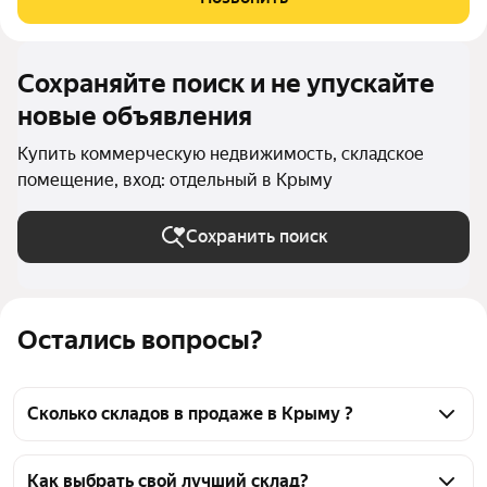
помещения имеют отдельный, не зависящий друг от друга
Сохраняйте поиск и не упускайте
новые объявления
Купить коммерческую недвижимость, складское
помещение, вход: отдельный в Крыму
Сохранить поиск
Остались вопросы?
Сколько складов в продаже в Крыму ?
На Яндекс Недвижимости в продаже в Крыму 86 
складов, из них 86 объявлений от агентств
Как выбрать свой лучший склад?