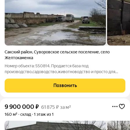
Сакский район
,
Суворовское сельское поселение
,
село
Желтокаменка
Номер объекта: 550814. Продается база под
производство,садоводство,животноводство и просто для
проживания.Объект расположен на земельном участке
площадью 0.35 га.На территории находится складское
Позвонить
помещение 680 м2. Находится в собственности. Целевое
9 900 000
₽
61 875 ₽ за м²
160 м²
склад
1 этаж из 1