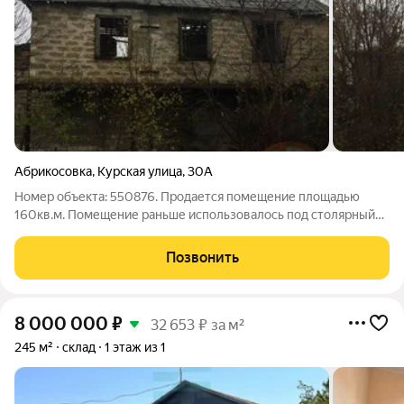
Абрикосовка
,
Курская улица
,
30А
Номер объекта: 550876. Продается помещение площадью
160кв.м. Помещение раньше использовалось под столярный
цех. Бывшее здание РБУ ( растворительного узла). Возможно
использование под сельское хозяйство. На участке пробурена
Позвонить
скважина также имеется
8 000 000
₽
32 653 ₽ за м²
245 м²
склад
1 этаж из 1