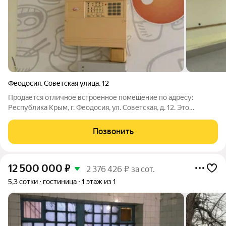
Феодосия
,
Советская улица
,
12
Продается отличное встроенное помещение по адресу:
Республика Крым, г. Феодосия, ул. Советская, д. 12. Это
уникальное предложение идеально подходит для организации
торговой площади, благодаря своей удачной локации и
Позвонить
высокому пешеходному трафику.
12 500 000
₽
2 376 426 ₽ за сот.
5,3 сотки
гостиница
1 этаж из 1