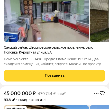
Сакский район
,
Штормовское сельское поселение
,
село
Поповка
,
Курортная улица
,
5А
Номер объекта: 550490. Продает помещение 193 кв.м. Два
складских помещения, кабинет, санузел. Магазин по проекту
двухэтажный, под мотель на 7 номеров, можно строить второй
этаж. Сзади дворик 2 сот. Первый линия!100м до пляжа.
Позвонить
45 000 000
₽
479 744 ₽ за м²
93,8 м²
склад
1 этаж из 1