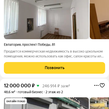
Евпатория
,
проспект Победы
,
81
Продается коммерческая недвижимость в высоко цокольном
помещения, можно использовать как офис, салон красоты или
на своё усмотрение , рядом магазины, рынок, хорошая
транспортная развязка, трамвай и автобусы. Прекрасный
Позвонить
район для бизнеса. При звонке
12 000 000
₽
246 914 ₽ за м²
48,6 м²
готовый бизнес
2 этаж из 2
онлайн показ