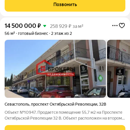
на ул. Циолковского 10-А. Помещение с удобной планировкой:
Позвонить
изолированные комнаты,
14 500 000
₽
258 929 ₽ за м²
56 м²
готовый бизнес
2 этаж из 2
Севастополь
,
проспект Октябрьской Революции
,
32В
Объект №10947. Продается помещение 55,7 м2 на Проспекте
Октябрьской Революции 32 В. Объект расположен на втором
этаже коммерческого здания. Состоит из большого зала, с/у.
Отдельный вход, кондиционер, мощность 15 кВт (можно