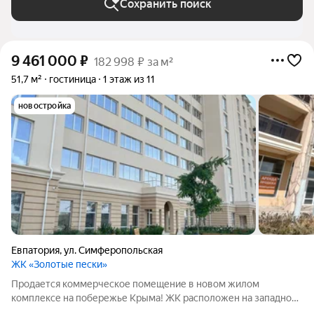
Сохранить поиск
9 461 000
₽
182 998 ₽ за м²
51,7 м²
гостиница
1 этаж из 11
новостройка
Евпатория
,
ул. Симферопольская
ЖК «Золотые пески»
Продается коммерческое помещение в новом жилом
комплексе на побережье Крыма! ЖК расположен на западном
побережье Крыма в городе Евпатория. Это самое