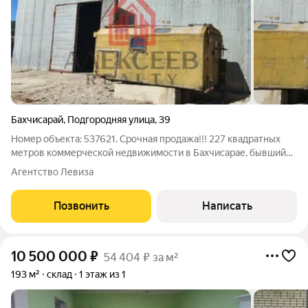
Бахчисарай
,
Подгородняя улица
,
39
Номер объекта: 537621. Срочная продажа!!! 227 квадратных
метров коммерческой недвижимости в Бахчисарае, бывший
зерносклад с отдельным входом с улицы, продается на
Агентство Левиза
выгодных условиях. Это идеальный вариант для организации
склада, производственного цеха
Позвонить
Написать
10 500 000
₽
54 404 ₽ за м²
193 м²
склад
1 этаж из 1