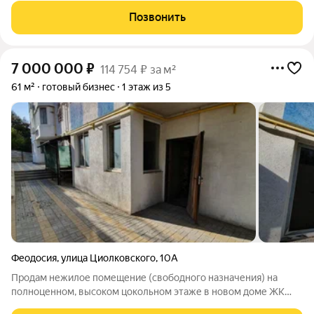
востребованное на сегодняшний день место, где будет
Позвонить
реализовываться новый курорт "Золотые пески",
7 000 000
₽
114 754 ₽ за м²
61 м²
готовый бизнес
1 этаж из 5
Феодосия
,
улица Циолковского
,
10А
Продам нежилое помещение (свободного назначения) на
полноценном, высоком цокольном этаже в новом доме ЖК
"Консоль". Дом расположен в самом центре города Феодосия