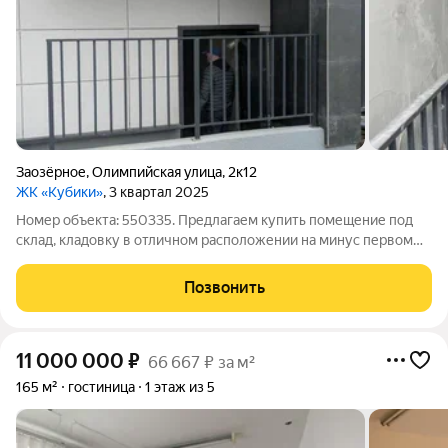
Заозёрное
,
Олимпийская улица
,
2к12
ЖК «Кубики»
, 3 квартал 2025
Номер объекта: 550335. Предлагаем купить помещение под
склад, кладовку в отличном расположении на минус первом
этаже. Отличное предложение для вас собственников
имеющих квартиру в данном жилом комплексе - 7.50 кв.м. с
Позвонить
возможностью провести любой
11 000 000
₽
66 667 ₽ за м²
165 м²
гостиница
1 этаж из 5