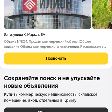
Ялта
,
улица К. Маркса
,
8А
Объект №804. Продам коммерческий объект!Общее
описание:Объект коммерческого назначения. Расположен в
городе Дмитров Московской области. Возведён первый этаж.
Территория огорожена. Въезд с дороги. Хорошая пропускная
Позвонить
способность. Характеристика:Площадь
Сохраняйте поиск и не упускайте
новые объявления
Купить коммерческую недвижимость, складское
помещение, вход: отдельный в Крыму