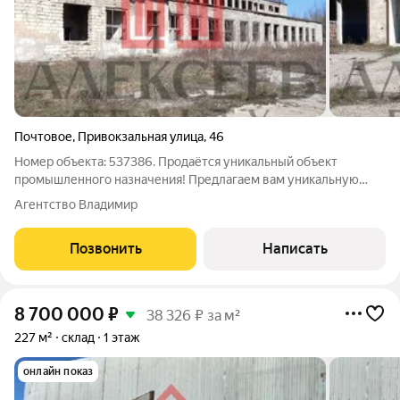
Почтовое
,
Привокзальная улица
,
46
Номер объекта: 537386. Продаётся уникальный объект
промышленного назначения! Предлагаем вам уникальную
возможность приобрести объект с огромным потенциалом
Агентство Владимир
для любого вида деятельности. Для размещения
коммунальных, складских объектов коммунальное
Позвонить
Написать
8 700 000
₽
38 326 ₽ за м²
227 м²
склад
1 этаж
онлайн показ