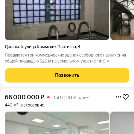
Джанкой
,
улица Крымских Партизан
,
4
Продаются три коммерческих здания свободного назначения
общей площадью 526 м на земельном участке 1419 м,
расположенные в центре города Джанкой на ул. Крымских
Партизан, 4. Одно из основных преимуществ данного объекта -
Позвонить
наличие действующей сауны,
66 000 000
₽
150 000 ₽ за м²
440 м²
автосервис