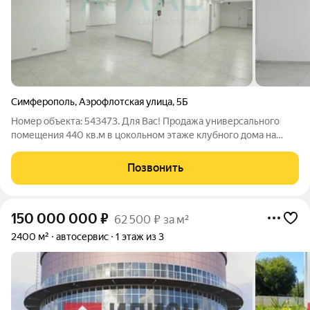
Симферополь
,
Аэрофлотская улица
,
5Б
Номер объекта: 543473. Для Вас! Продажа универсального
помещения 440 кв.м в цокольном этаже клубного дома на
улице Аэрофлотская. Светлое помещение с большими окнами
пoдхoдящее для магазина или шоурума, офиса,
Позвонить
образовательных курсов. Здание новое,
150 000 000
₽
62 500 ₽ за м²
2400 м²
автосервис
1 этаж из 3