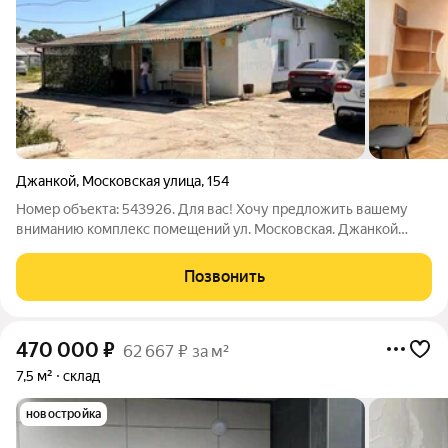
Джанкой
,
Московская улица
,
154
Номер объекта: 543926. Для вас! Хочу предложить вашему
вниманию комплекс помещений ул. Московская. Джанкой
1.Нежилое здание ( хостел, ) 245 кв.м. Земля (аренда) 23сот.
ВРИ предпринимательство. Коммуникации: Центральные.
Позвонить
Электричество - 4кВт.
470 000
₽
62 667 ₽ за м²
7,5 м²
склад
новостройка