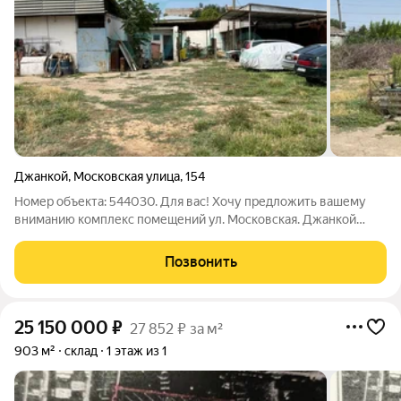
Джанкой
,
Московская улица
,
154
Номер объекта: 544030. Для вас! Хочу предложить вашему
вниманию комплекс помещений ул. Московская. Джанкой
1.Нежилое здание (166.5кв.м). Земля (аренда) 13сот. ВРИ
предпринимательство. Коммуникации: Центральные.
Позвонить
Электричество - 6кВт. Документы и
25 150 000
₽
27 852 ₽ за м²
903 м²
склад
1 этаж из 1