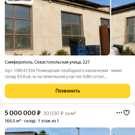
онлайн показ
Симферополь
,
Севастопольская улица
,
227
Арт. 138547256 Помещение свободного назначения - мини
склад 93.8 кв. м. на земельном участке 9.88 соток!
Симферополь, ул. Севастопольская, 227. Расположен в черте
города Симферополя, конечная остановка общественного
Позвонить
транспорта. Мини склад состоит из
5 000 000
₽
30 030 ₽ за м²
166,5 м²
склад
1 этаж из 1