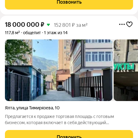
Позвонить
увеличить). Хорошее
18 000 000
₽
152 801 ₽ за м²
117,8 м²
общепит
1 этаж из 14
Ялта
,
улица Тимирязева
,
10
Предлагается к продаже торговая площадь с готовым
бизнесом, которая включает в себя действующий
продуктовый магазин, с налаженными поставщиками и
разнообразным ассортиментом и точку Wdberries. Оба
Позвонить