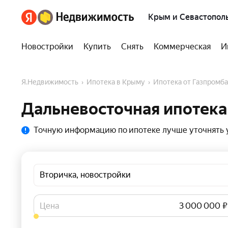
Крым и Севастопол
Новостройки
Купить
Снять
Коммерческая
И
Я.Недвижимость
Ипотека в Крыму
Ипотека от Газпромб
Дальневосточная ипотека
Точную информацию по ипотеке лучше уточнять у
Вторичка, новостройки
Цена
₽