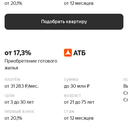
от 20,1%
от 12 месяцев
Подобрать квартиру
от 17,3%
Приобретение готового
жилья
платёж
сумма
п
от 31 283 ₽/мес.
до 30 млн ₽
В
С
срок
возраст
С
от 3 до 30 лет
от 21 до 75 лет
первый взнос
стаж
от 20,1%
от 12 месяцев