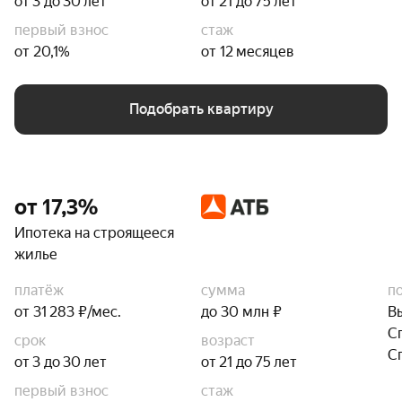
от 3 до 30 лет
от 21 до 75 лет
первый взнос
стаж
от 20,1%
от 12 месяцев
Подобрать квартиру
от 17,3%
Ипотека на строящееся
жилье
платёж
сумма
п
от 31 283 ₽/мес.
до 30 млн ₽
В
С
срок
возраст
С
от 3 до 30 лет
от 21 до 75 лет
первый взнос
стаж