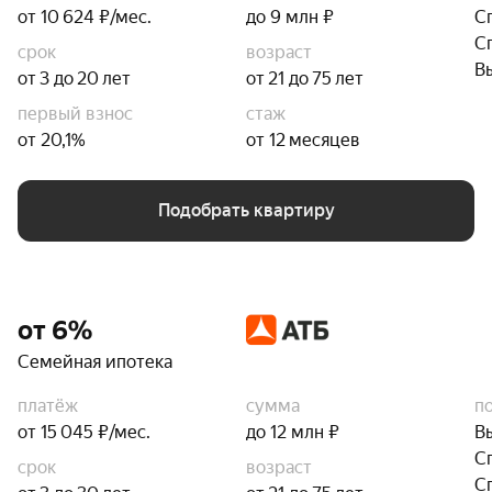
от 10 624 ₽/мес.
до 9 млн ₽
С
С
срок
возраст
В
от 3 до 20 лет
от 21 до 75 лет
первый взнос
стаж
от 20,1%
от 12 месяцев
Подобрать квартиру
от 6%
Семейная ипотека
платёж
сумма
п
от 15 045 ₽/мес.
до 12 млн ₽
В
С
срок
возраст
С