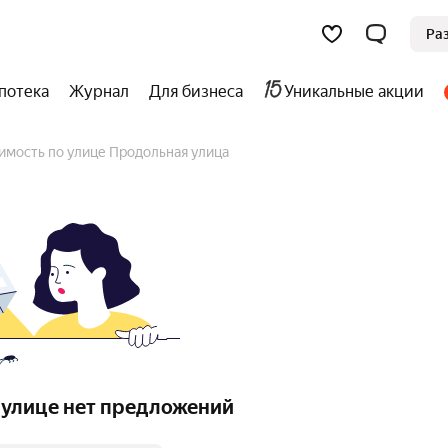
Ра
потека
Журнал
Для бизнеса
Уникальные акции
имость по улице Продольная улица
 улице нет предложений