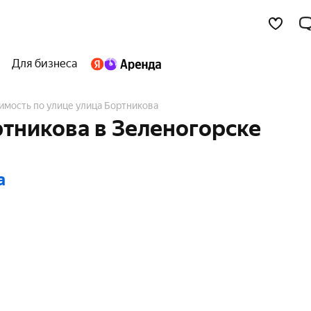
Для бизнеса
имость по улице улица Бортникова
тникова в Зеленогорске
а