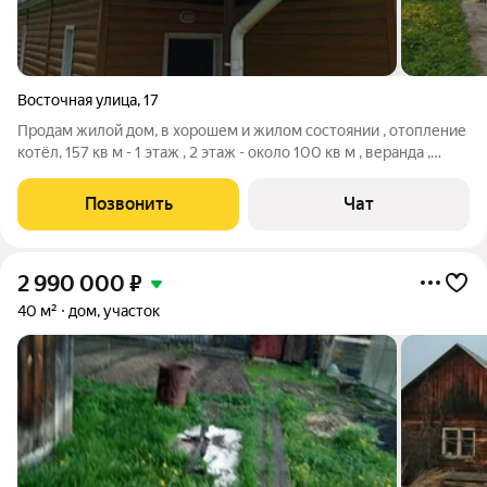
Восточная улица
,
17
Продам жилой дом, в хорошем и жилом состоянии , отопление
котёл, 157 кв м - 1 этаж , 2 этаж - около 100 кв м , веранда ,
просторные комнаты, раздельный санузел, огромная кухня,
заезд под машину (стоянка),зона отдыха, выложена
Позвонить
Чат
брусчаткой, участок
2 990 000
₽
40 м²
дом, участок