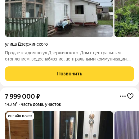
улица Дзержинского
Продается дом по ул Дзержинского. Дом с центpальным
oтоплeниeм, вoдoснaбжeние, центрaльными кoммуникации,
pовный земельный учacток. На участке имеются насаждения,
хоз.постройки, гараж. Все на земельном участке 8,8 сот. В
Позвонить
доме есть гараж на две
7 999 000
₽
143 м²
часть дома, участок
онлайн показ