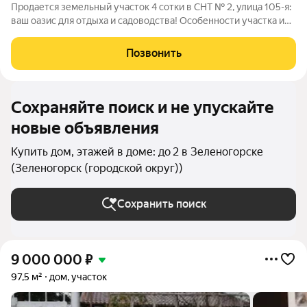
Продается земельный участок 4 сотки в СНТ № 2, улица 105-я:
ваш оазис для отдыха и садоводства! Особенности участка и
дома: Дом с мансардой: Уютный, отапливаемый дом готов к
проживанию. Мансарда предоставляет дополнительное
Позвонить
пространство для
Сохраняйте поиск и не упускайте
новые объявления
Купить дом, этажей в доме: до 2 в Зеленогорске
(Зеленогорск (городской округ))
Сохранить поиск
9 000 000
₽
97,5 м²
дом, участок