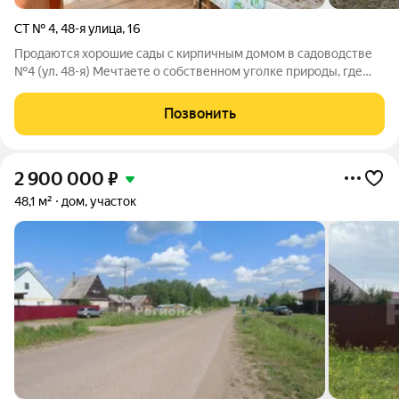
СТ № 4
,
48-я улица
,
16
Продаются хорошие сады с кирпичным домом в садоводстве
№4 (ул. 48-я) Мечтаете о собственном уголке природы, где
можно отдохнуть от городской суеты, вырастить свежие
овощи и ягоды? Предлагаем к продаже отличный садовый
Позвонить
участок. Это идеальное место для
2 900 000
₽
48,1 м²
дом, участок