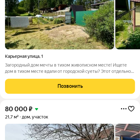
Карьерная улица
,
1
Загородный дом мечты в тихом живописном месте! Ищете
дом в тихом месте вдали от городской суеты? Этот отдельно
стоящий дом идеальный вариант для тех, кто ценит
спокойствие и близость к природе. Расположенный в
Позвонить
окружении живописного леса и полянок,
80 000
₽
21,7 м²
дом, участок