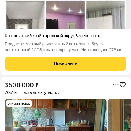
Красноярский край
,
городской округ Зеленогорск
Продается уютный двухэтажный коттедж из бруса
построенный 2008 года по адресу улю Мира площадь 273 кв.м
с централизованными коммуникациями.В доме 2 этажа: 1 этаж:
кухня -гостинная,спальня,санузел, 2 этаж: 2 спальни и рабочий
Позвонить
кабинет. Остается
3 500 000
₽
70,7 м²
часть дома, участок
онлайн показ