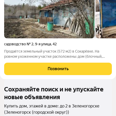
садоводство № 2
,
9-я улица
,
42
Продаётся земельный участок (572 м2) в Сокарёвке. На
ровном ухоженном участке расположены: дом (блочный,
отапливаемый), парковка, пристройка под инвентарь, погреб, 2
большие ёмкости, парник, туалет. Есть летний душ, на улице
Позвонить
проведена в раковину
Сохраняйте поиск и не упускайте
новые объявления
Купить дом, этажей в доме: до 2 в Зеленогорске
(Зеленогорск (городской округ))