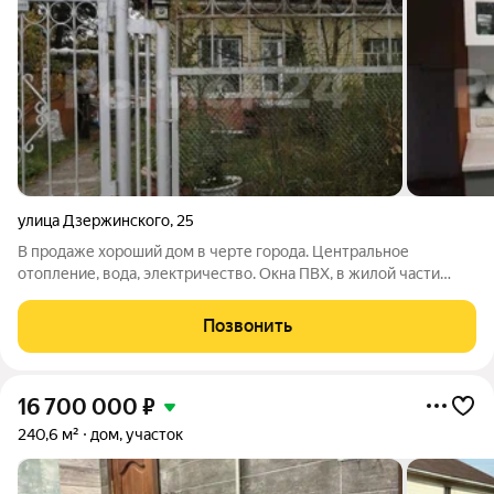
улица Дзержинского
,
25
В продаже хороший дом в черте города. Центральное
отопление, вода, электричество. Окна ПВХ, в жилой части
сделан свежий ремонт. Дом очень тёплый. Земельный участок
14,3 соток в собственности. Есть 2 теплицы, хозпостройки,
Позвонить
гараж из бетонных блоков,
16 700 000
₽
240,6 м²
дом, участок