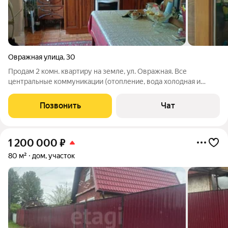
Овражная улица
,
30
Продам 2 комн. квартиру на земле, ул. Овражная. Все
центральные коммуникации (отопление, вода холодная и
горячая, канализация), туалет с ванной в доме. Отдельно
стоящая баня с комнатой отдыха. Разработанный огород с
Позвонить
Чат
большой теплицей. Цена 3 500 000
1 200 000
₽
80 м²
дом, участок