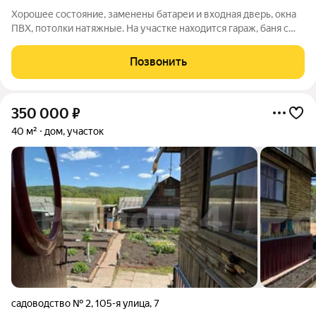
Хорошее состояние, заменены батареи и входная дверь, окна
ПВХ, потолки натяжные. На участке находится гараж, баня с
летней кухней, 2 теплицы, сарай, туалет, дровяник, котельная,
углярка. Имеются ёмкости под воду, зона тотдыха с мангалом,
Позвонить
подвал в
350 000
₽
40 м²
дом, участок
садоводство № 2
,
105-я улица
,
7