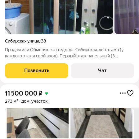
Сибирская улица
,
38
Продам или Обменяю коттедж ул. Сибирская, два этажа (у
каждого этажа свой вход). Первый этаж панельный (3
комнаты, кухня, ванна, туалет, кладовка) S-70,5 кв.м. +веранда
28 кв.м., второй брусовой (3 комнаты, кухня, с/у) 72,5 кв.м.+
Позвонить
Чат
веранда 28 кв.м.,
11 500 000
₽
273 м²
дом, участок