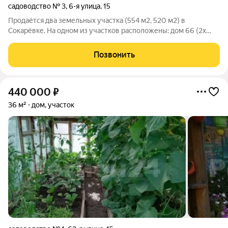
садоводство № 3
,
6-я улица
,
15
Продаётся два земельных участка (554 м2, 520 м2) в
Сокарёвке. На одном из участков расположены: дом 66 (2х
этажный с балконом, отапливаемый, ТВ тарелка),баня из бруса
64, пристройка под инвентарь, погреб 33 (из блоков,требует
Позвонить
ремонта) , ёмкость под
440 000
₽
36 м²
дом, участок