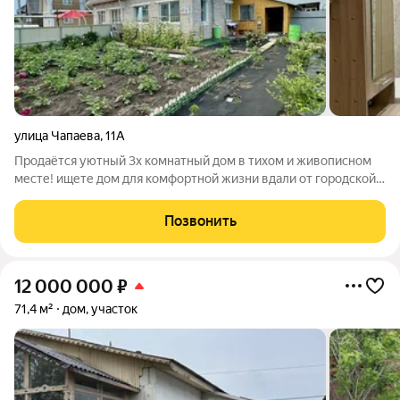
улица Чапаева
,
11А
Продаётся уютный 3х комнатный дом в тихом и живописном
месте! ищете дом для комфортной жизни вдали от городской
суеты? Тогда это предложение для вас! Продаётся кирпичный
дом, расположенный в тихом и уютном месте. Это идеальное
Позвонить
место для тех, кто
12 000 000
₽
71,4 м²
дом, участок