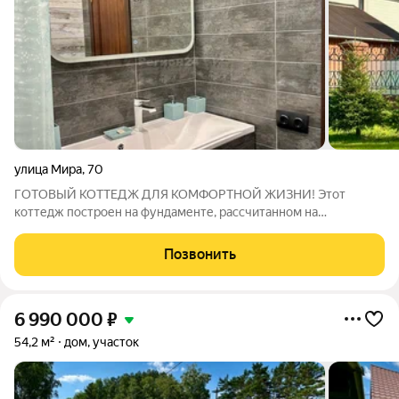
улица Мира
,
70
ГОТОВЫЙ КОТТЕДЖ ДЛЯ КОМФОРТНОЙ ЖИЗНИ! Этот
коттедж построен на фундаменте, рассчитанном на
девятиэтажное здание основа, которая простоит десятилетия
и обеспечит полную безопасность вашей семье. Почему вам
Позвонить
понравится здесь с первого взгляда? В доме
6 990 000
₽
54,2 м²
дом, участок