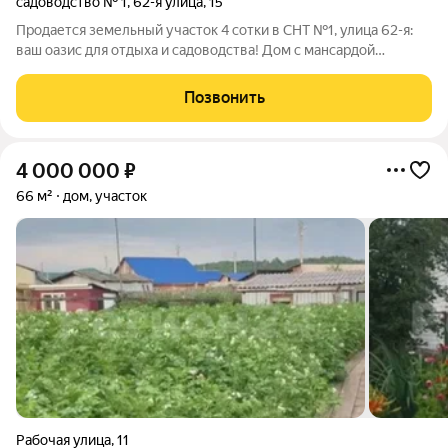
садоводство № 1
,
62-я улица
,
15
Продается земельный участок 4 сотки в СНТ №1, улица 62-я:
ваш оазис для отдыха и садоводства! Дом с мансардой
Уютный, отапливаемый дом готов к проживанию. Мансарда
даёт дополнительное пространство для творчества, гостей
Позвонить
или хранения. Веранда станет
4 000 000
₽
66 м²
дом, участок
Рабочая улица
,
11