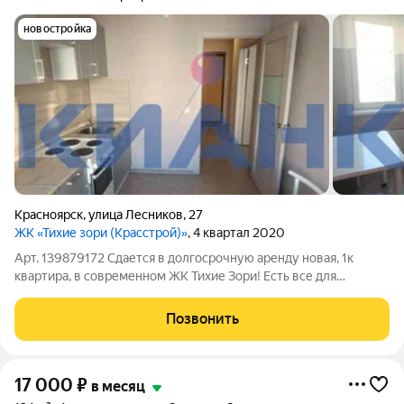
новостройка
Красноярск
,
улица Лесников
,
27
ЖК «Тихие зори (Красстрой)»
, 4 квартал 2020
Арт. 139879172 Сдается в долгосрочную аренду новая, 1к
квартира, в современном ЖК Тихие Зори! Есть все для
комфортного проживания: кухонный гарнитур, обеденная
группа, прихожая, шкаф, корпусная мебель для гостиной,
Позвонить
прихожая, телевизор, холодильник,
17 000
₽
в месяц