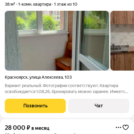
38 м²
1-комн. квартира
1 этаж из 10
Красноярск
,
улица Алексеева
,
103
Вариант реальный. Фотографии соответствуют. Квартира
освобождается 1.08.26. бронировать можно заранее. Имеется
кухонный гарнитур, обеденная группа, холодильник,
стиральная машинка и всё что на фото. В шаговой доступности
Позвонить
Чат
магазины, остановка, ТРЦ
28 000
₽
в месяц