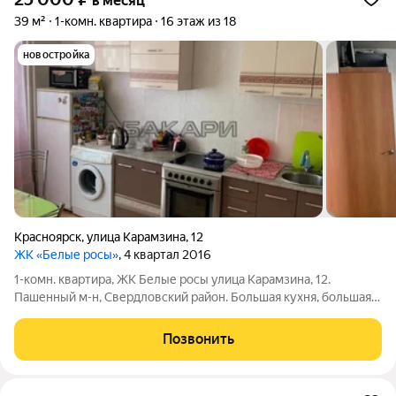
в месяц
39 м²
1-комн. квартира
16 этаж из 18
новостройка
Красноярск
,
улица Карамзина
,
12
ЖК «Белые росы»
, 4 квартал 2016
1-комн. квартира, ЖК Белые росы улица Карамзина, 12.
Пашенный м-н, Свердловский район. Большая кухня, большая
застекленная лоджия, рядом Енисей. Мебель: кухонный
гарнитур, стол стулья, плита стеклокерамика, ст. машинка
Позвонить
автомат, холодильник. В