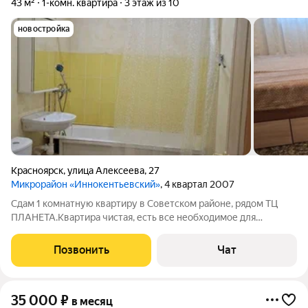
43 м²
1-комн. квартира
3 этаж из 10
новостройка
Красноярск
,
улица Алексеева
,
27
Микрорайон «Иннокентьевский»
, 4 квартал 2007
Сдам 1 комнатную квартиру в Советском районе, рядом ТЦ
ПЛАНЕТА.Квартира чистая, есть все необходимое для
проживания мебель и бытовая, посуда имеется тоже, все в
исправном состоянии. Планировка очень хорошая, большой
Позвонить
Чат
коридор, просторная комната,
35 000
₽
в месяц