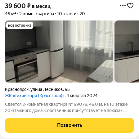
39 600
₽
в месяц
46 м²
2-комн. квартира
10 этаж из 20
новостройка
Красноярск
,
улица Лесников
,
55
ЖК «Тихие зори (Красстрой)»
, 4 квартал 2024
Сдаётся 2-комнатная квартира № 59079, 46.0 м, на 10 этаже
20-этажного дома. Собственник присутствует на показах.
Коммунальные платежи включены в стоимость. Счетчики
оплачиваются отдельно. По условиям проживания: можно с
Позвонить
детьми, без питомцев. Срок