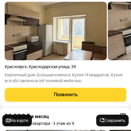
Красноярск
,
Краснодарская улица
,
39
Кирпичный дом. Большая комната. Кухня 14 квадратов. Кухня
вся обставлена всей техникой мебелью.
Позвонить
20 000
₽
в месяц
На карте
Сохранить
35 м²
1-комн. квартира
3 этаж из 9