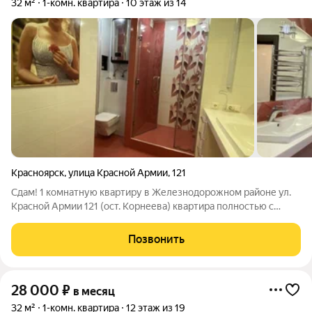
32 м²
1-комн. квартира
10 этаж из 14
Красноярск
,
улица Красной Армии
,
121
Сдам! 1 комнатную квартиру в Железнодорожном районе ул.
Красной Армии 121 (ост. Корнеева) квартира полностью с
мебелью и бытовой техникой, площадь 32 квадрата, в
отличном состоянии, идеально чистая квартира, новые шторы,
Позвонить
духовой шкаф, холодильник,
28 000
₽
в месяц
32 м²
1-комн. квартира
12 этаж из 19