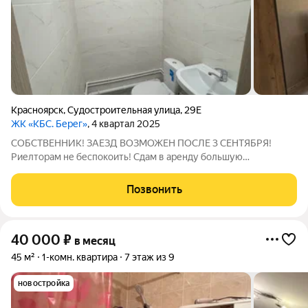
Красноярск
,
Судостроительная улица
,
29Е
ЖК «КБС. Берег»
, 4 квартал 2025
СОБСТВЕННИК! ЗАЕЗД ВОЗМОЖЕН ПОСЛЕ 3 СЕНТЯБРЯ!
Риелторам не беспокоить! Сдам в аренду большую
однокомнатную квартиру со свежим ремонтом от
застройщика в только сданном доме. В квартире есть все
Позвонить
необходимое: двухспальная кровать с матрасом "Ascona",
40 000
₽
в месяц
45 м²
1-комн. квартира
7 этаж из 9
новостройка