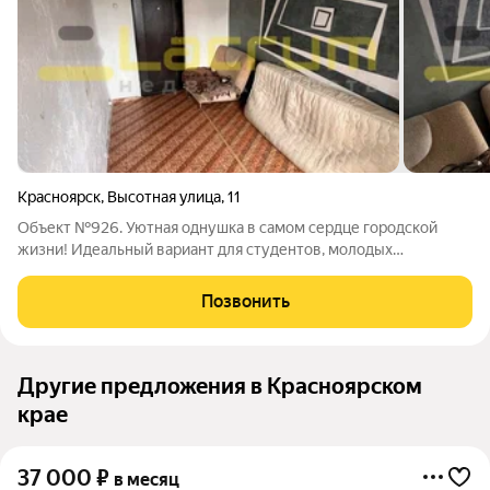
Красноярск
,
Высотная улица
,
11
Объект №926. Уютная однушка в самом сердце городской
жизни! Идеальный вариант для студентов, молодых
профессионалов или как выгодная инвестиция под сдачу в
аренду. Эта компактная квартира площадью 12 кв. м
Позвонить
предлагает максимальную функциональность по
Другие предложения в Красноярском
крае
37 000
₽
в месяц