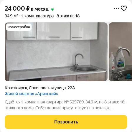
24 000
₽
в месяц
34,9 м²
1-комн. квартира
8 этаж из 18
новостройка
Красноярск
,
Соколовская улица
,
22А
Жилой квартал «Аринский»
Сдаётся 1-комнатная квартира № 525789, 34.9 м, на 8 этаже 18-
этажного дома. Собственник присутствует на показах.
Коммунальные платежи включены в стоимость. Счетчики
оплачиваются отдельно. По условиям проживания: можно с
Позвонить
детьми, можно с питомцами. Из