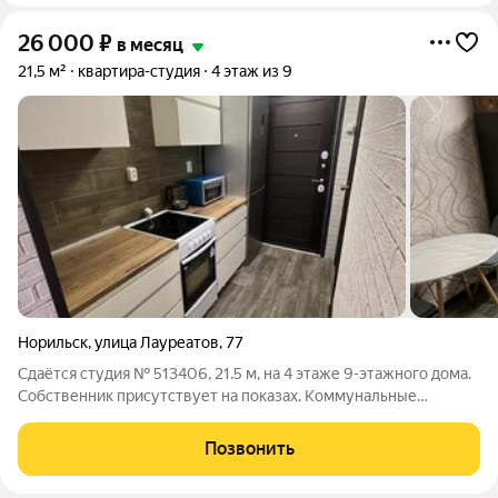
26 000
₽
в месяц
21,5 м²
квартира-студия
4 этаж из 9
Норильск
,
улица Лауреатов
,
77
Сдаётся студия № 513406, 21.5 м, на 4 этаже 9-этажного дома.
Собственник присутствует на показах. Коммунальные
платежи включены в стоимость. Счетчики оплачиваются
отдельно. По условиям проживания: без детей, без питомцев.
Позвонить
Из техники в квартире: