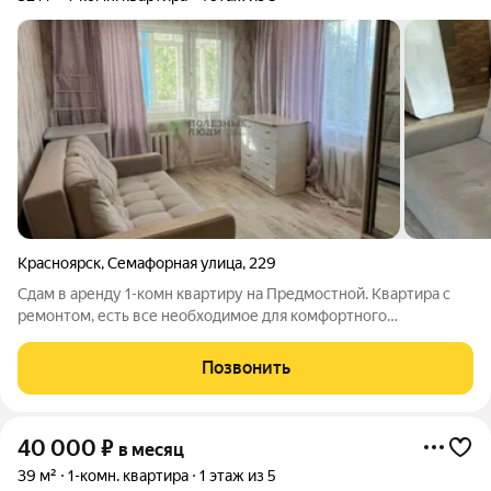
Красноярск
,
Семафорная улица
,
229
Сдам в аренду 1-комн квартиру на Предмостной. Квартира с
ремонтом, есть все необходимое для комфортного
проживания. Хорошее месторасположение и удобная
транспортная развязка. Ищем платежеспособных
Позвонить
чистоплотных арендаторов) Показываю по договоренности
40 000
₽
в месяц
39 м²
1-комн. квартира
1 этаж из 5