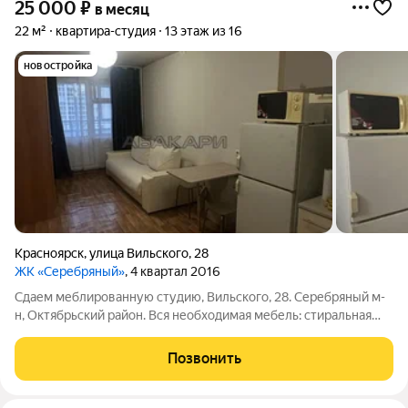
25 000
₽
в месяц
22 м²
квартира-студия
13 этаж из 16
новостройка
Красноярск
,
улица Вильского
,
28
ЖК «Серебряный»
, 4 квартал 2016
Сдаем меблированную студию, Вильского, 28. Серебряный м-
н, Октябрьский район. Вся необходимая мебель: стиральная
машинка, холодильник, микроволновка, встроенная варочная
панель, чайник, вместительный шкаф, гладильная доска,
Позвонить
сушилка, диван и т. д.