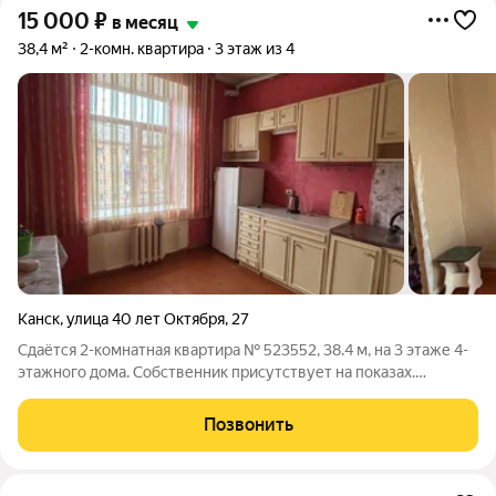
15 000
₽
в месяц
38,4 м²
2-комн. квартира
3 этаж из 4
Канск
,
улица 40 лет Октября
,
27
Сдаётся 2-комнатная квартира № 523552, 38.4 м, на 3 этаже 4-
этажного дома. Собственник присутствует на показах.
Коммунальные платежи включены в стоимость. Счетчики
включены в стоимость. По условиям проживания: можно с
Позвонить
детьми, можно с питомцами. Из