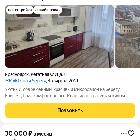
новостройка
онлайн показ
Красноярск
,
Регатная улица
,
1
ЖК «Южный берег»
, 4 квартал 2021
Уютный, современный, красивый микрорайон на берегу
Енисея. Дома комфорт -класс. Квартира с красивым видом .
Сделан качественный ремонт, вся необходимая мебель и
бытовая техника. Цена 40 000, в эту сумму входит все
Позвонить
коммунальные платежи, электричество,
30 000
₽
в месяц