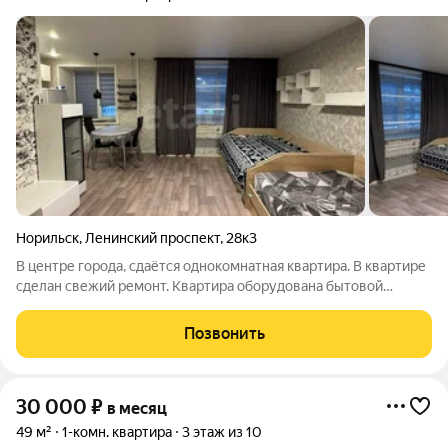
Норильск
,
Ленинский проспект
,
28к3
В центре города, сдаётся однокомнатная квартира. В квартире
сделан свежий ремонт. Квартира оборудована бытовой
техникой и мебелью, для комфортного проживания. Телевизор
есть, на фото нет. Сан узел совмещен. Установлена душевая
Позвонить
кабина. Вся
30 000
₽
в месяц
49 м²
1-комн. квартира
3 этаж из 10