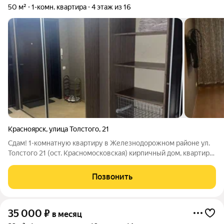
50 м²
1-комн. квартира
4 этаж из 16
Красноярск
,
улица Толстого
,
21
Сдам! 1-комнатную квартиру в Железнодорожном районе ул.
Толстого 21 (ост. Красномосковская) кирпичный дом, квартира
полностью с мебелью и бытовой техникой, в хорошем
состоянии, площадь 50 квадратов, имеется кух.гарнитур,
Позвонить
вытяжка, варочная панель,
35 000
₽
в месяц