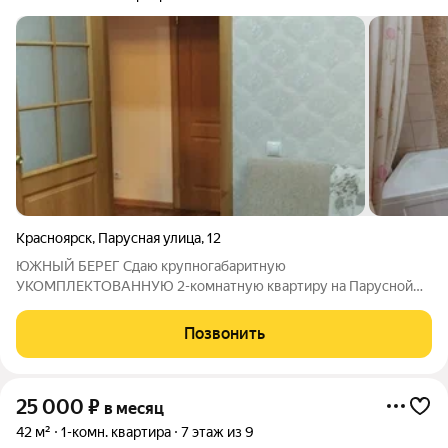
Красноярск
,
Парусная улица
,
12
ЮЖНЫЙ БЕРЕГ Сдаю крупногабаритную
УКОМПЛЕКТОВАННУЮ 2-комнатную квартиру на Парусной
12. Отличная планировка с раздельными комнатами,
раздельным сан узлом в кафеле, лоджия застеклена,
Позвонить
комфортный невысокий 4 этаж, лифты. Состояние хорошее.
Мебель и
25 000
₽
в месяц
42 м²
1-комн. квартира
7 этаж из 9