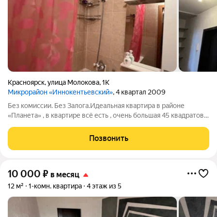
Красноярск
,
улица Молокова
,
1К
Микрорайон «Иннокентьевский»
, 4 квартал 2009
Без комиссии. Без Залога.Идеальная квартира в районе
«Планета» , в квартире всё есть , очень большая 45 квадратов ,
красивый вид , хороший лифт , прекрасный двор , шлагбаум ,
все в шаговой доступности , парковка и хорошая развязка
Позвонить
рассмотрим физ и
10 000
₽
в месяц
12 м²
1-комн. квартира
4 этаж из 5