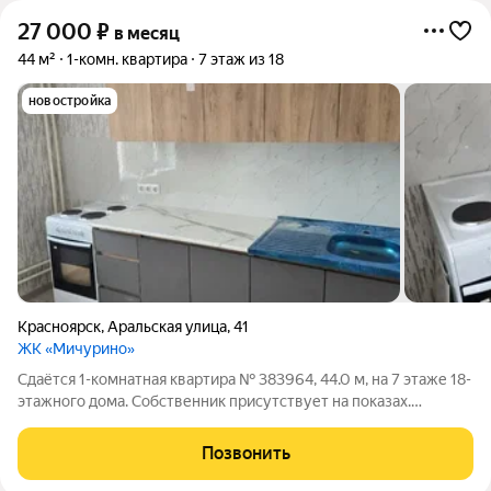
27 000
₽
в месяц
44 м²
1-комн. квартира
7 этаж из 18
новостройка
Красноярск
,
Аральская улица
,
41
ЖК «Мичурино»
Сдаётся 1-комнатная квартира № 383964, 44.0 м, на 7 этаже 18-
этажного дома. Собственник присутствует на показах.
Коммунальные платежи оплачиваются отдельно. Счетчики
оплачиваются отдельно. По условиям проживания: можно с
Позвонить
детьми, можно с питомцами.