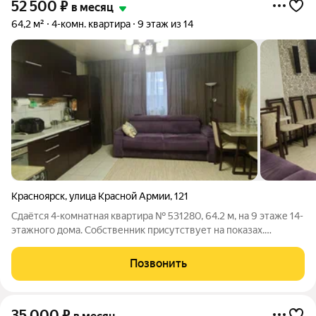
52 500
₽
в месяц
64,2 м²
4-комн. квартира
9 этаж из 14
Красноярск
,
улица Красной Армии
,
121
Сдаётся 4-комнатная квартира № 531280, 64.2 м, на 9 этаже 14-
этажного дома. Собственник присутствует на показах.
Коммунальные платежи включены в стоимость. Счетчики
оплачиваются отдельно. По условиям проживания: можно с
Позвонить
детьми, можно с питомцами.
35 000
₽