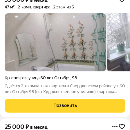
в месяц
47 м²
2-комн. квартира
2 этаж из 5
Красноярск
,
улица 60 лет Октября
,
98
Сдаётся 2-х комнатная квартира в Свердловском районе ул. 60
лет Октября 98 (ост.Художественное училище) квартира
полностью с необходимой мебелью и бытовой техникой,
площадь 47 квадратов. Спальные места оборудованы в каждой
Позвонить
комнате-раскладные диваны.
25 000
₽
в месяц