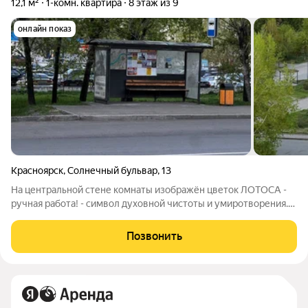
12,1 м²
1-комн. квартира
8 этаж из 9
онлайн показ
Красноярск
,
Солнечный бульвар
,
13
На центральной стене комнаты изображён цветок ЛОТОСА -
ручная работа! - символ духовной чистоты и умиротворения.
Поэтому, комнату передаём только в хорошие, добрые,
светлые руки!) Свежий евроремонт (ламинат, навесные
Позвонить
потолки с подсветкой на пульте).