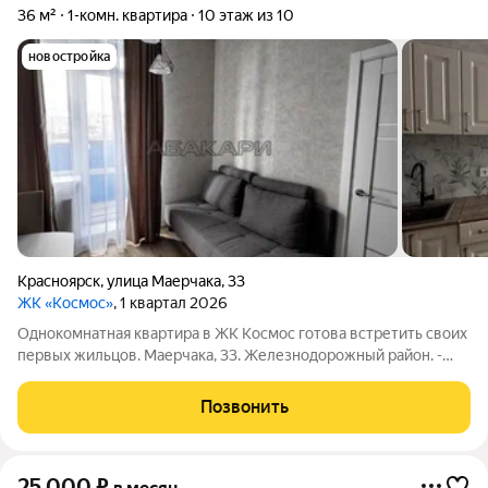
36 м²
1-комн. квартира
10 этаж из 10
новостройка
Красноярск
,
улица Маерчака
,
33
ЖК «Космос»
, 1 квартал 2026
Однокомнатная квартира в ЖК Космос готова встретить своих
первых жильцов. Маерчака, 33. Железнодорожный район. -
Новый дом с подсветкой на фасаде, с закрытой современной
детской площадкой (вход и выход из дома) и крытой
Позвонить
парковкой. - В доме охрана,
25 000
₽