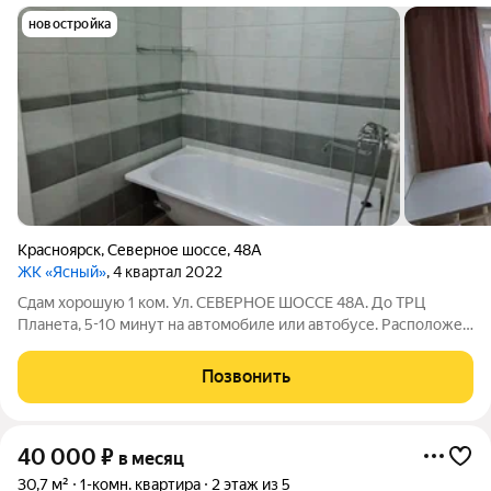
новостройка
Красноярск
,
Северное шоссе
,
48А
ЖК «Ясный»
, 4 квартал 2022
Сдам хорошую 1 ком. Ул. СЕВЕРНОЕ ШОССЕ 48А. До ТРЦ
Планета, 5-10 минут на автомобиле или автобусе. Расположен
дом в Центральном районе, но в отдаленности от городской
суеты. Квартира в хорошем состоянии, расположена на
Позвонить
седьмом этаже. Есть вся мебель
40 000
₽
в месяц
30,7 м²
1-комн. квартира
2 этаж из 5