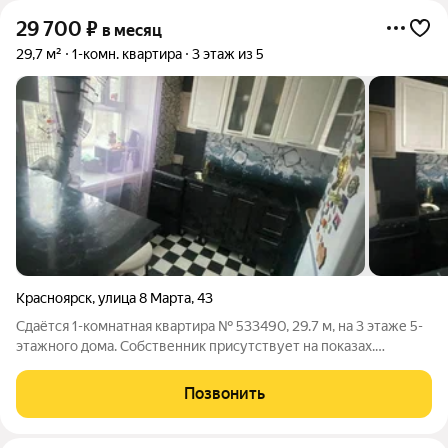
29 700
₽
в месяц
29,7 м²
1-комн. квартира
3 этаж из 5
Красноярск
,
улица 8 Марта
,
43
Сдаётся 1-комнатная квартира № 533490, 29.7 м, на 3 этаже 5-
этажного дома. Собственник присутствует на показах.
Коммунальные платежи включены в стоимость. Счетчики
включены в стоимость. По условиям проживания: можно с
Позвонить
детьми, можно с питомцами. Срок