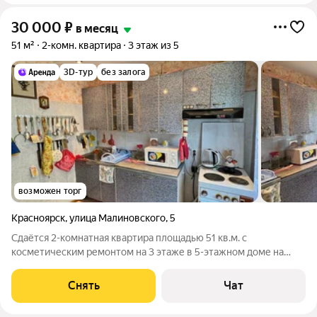
30 000
₽
в месяц
51 м²
2-комн. квартира
3 этаж из 5
3D-тур
без залога
возможен торг
Красноярск
,
улица Малиновского
,
5
Сдаётся 2-комнатная квартира площадью 51 кв.м. с
косметическим ремонтом на 3 этаже в 5-этажном доме на
срок от 11 месяцев. Из техники есть: Телевизор Духовой шкаф
Стиральная машина Холодильник Микроволновка Дом -
Снять
Чат
панельный, окна выходят во двор.