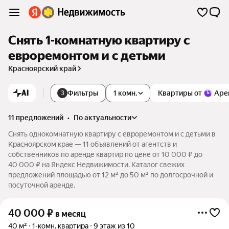
Снять 1-комнатную квартиру с
евроремонтом и с детьми
Красноярский край
AI
Фильтры
1 комн.
Квартиры от
Аре
3
11 предложений
•
по актуальности
Снять однокомнатную квартиру с евроремонтом и с детьми в
Красноярском крае — 11 объявлений от агентств и
собственников по аренде квартир по цене от 10 000 ₽ до
40 000 ₽ на Яндекс Недвижимости. Каталог свежих
предложений площадью от 12 м² до 50 м² по долгосрочной и
посуточной аренде.
40 000
₽
в месяц
40 м²
1-комн. квартира
9 этаж из 10