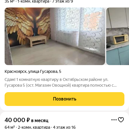
35 м²
1-комн. квартира
7 этаж из 9
Красноярск
,
улица Гусарова
,
5
Сдам! 1 комнатную квартиру в Октябрьском районе ул.
Гусарова 5 (ост. Магазин Овощной) квартира полностью с
мебелью и бытовой техникой, площадь 35 квадратов, в аренде
не была, сделан косметический ремонт, имеется кух. гарнитур,
Позвонить
плита, свч,
40 000
₽
в месяц
64 м²
2-комн. квартира
4 этаж из 16