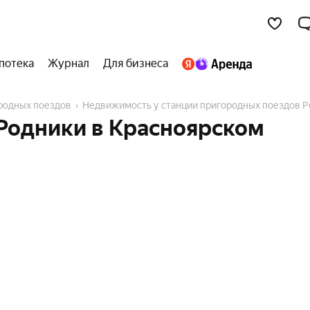
потека
Журнал
Для бизнеса
ородных поездов
Недвижимость у станции пригородных поездов 
Родники в Красноярском